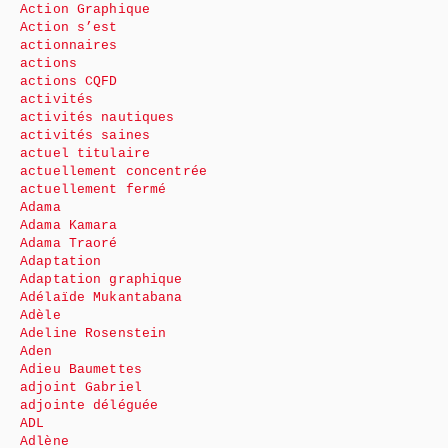
Action Graphique
Action s’est
actionnaires
actions
actions CQFD
activités
activités nautiques
activités saines
actuel titulaire
actuellement concentrée
actuellement fermé
Adama
Adama Kamara
Adama Traoré
Adaptation
Adaptation graphique
Adélaïde Mukantabana
Adèle
Adeline Rosenstein
Aden
Adieu Baumettes
adjoint Gabriel
adjointe déléguée
ADL
Adlène