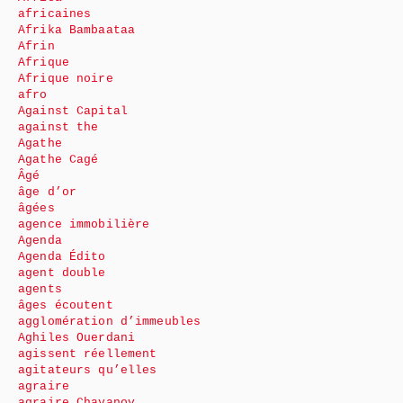
africaines
Afrika Bambaataa
Afrin
Afrique
Afrique noire
afro
Against Capital
against the
Agathe
Agathe Cagé
Âgé
âge d’or
âgées
agence immobilière
Agenda
Agenda Édito
agent double
agents
âges écoutent
agglomération d’immeubles
Aghiles Ouerdani
agissent réellement
agitateurs qu’elles
agraire
agraire Chayanov