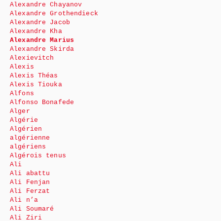
Alexandre Chayanov
Alexandre Grothendieck
Alexandre Jacob
Alexandre Kha
Alexandre Marius
Alexandre Skirda
Alexievitch
Alexis
Alexis Théas
Alexis Tiouka
Alfons
Alfonso Bonafede
Alger
Algérie
Algérien
algérienne
algériens
Algérois tenus
Ali
Ali abattu
Ali Fenjan
Ali Ferzat
Ali n’a
Ali Soumaré
Ali Ziri