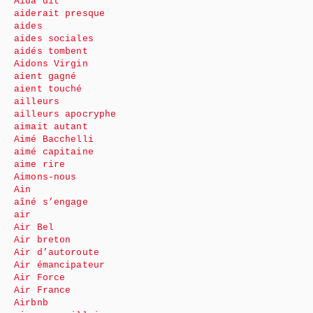
Aida dit
aiderait presque
aides
aides sociales
aidés tombent
Aidons Virgin
aient gagné
aient touché
ailleurs
ailleurs apocryphe
aimait autant
Aimé Bacchelli
aimé capitaine
aime rire
Aimons-nous
Ain
aîné s’engage
air
Air Bel
Air breton
Air d’autoroute
Air émancipateur
Air Force
Air France
Airbnb