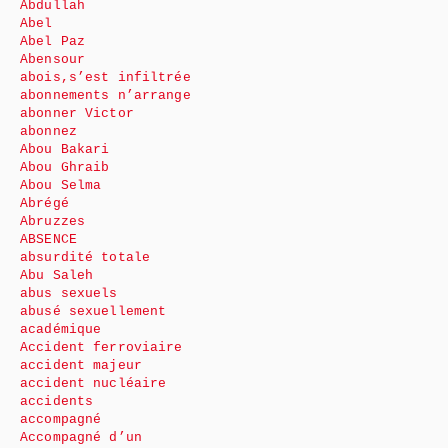
Abdullah
Abel
Abel Paz
Abensour
abois,s’est infiltrée
abonnements n’arrange
abonner Victor
abonnez
Abou Bakari
Abou Ghraib
Abou Selma
Abrégé
Abruzzes
ABSENCE
absurdité totale
Abu Saleh
abus sexuels
abusé sexuellement
académique
Accident ferroviaire
accident majeur
accident nucléaire
accidents
accompagné
Accompagné d’un