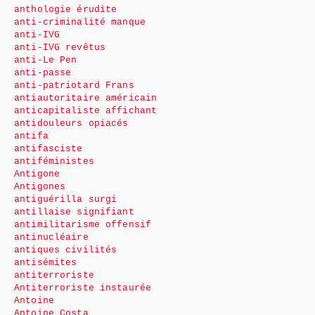
anthologie érudite
anti-criminalité manque
anti-IVG
anti-IVG revêtus
anti-Le Pen
anti-passe
anti-patriotard Frans
antiautoritaire américain
anticapitaliste affichant
antidouleurs opiacés
antifa
antifasciste
antiféministes
Antigone
Antigones
antiguérilla surgi
antillaise signifiant
antimilitarisme offensif
antinucléaire
antiques civilités
antisémites
antiterroriste
Antiterroriste instaurée
Antoine
Antoine Costa