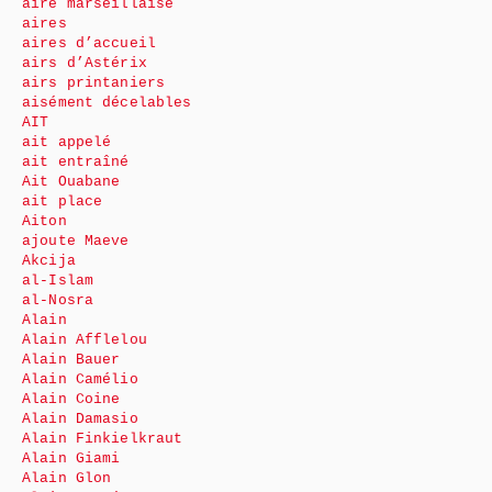
aire marseillaise
aires
aires d’accueil
airs d’Astérix
airs printaniers
aisément décelables
AIT
ait appelé
ait entraîné
Ait Ouabane
ait place
Aiton
ajoute Maeve
Akcija
al-Islam
al-Nosra
Alain
Alain Afflelou
Alain Bauer
Alain Camélio
Alain Coine
Alain Damasio
Alain Finkielkraut
Alain Giami
Alain Glon