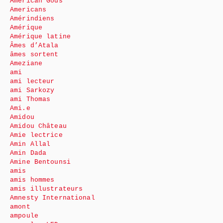
American Gods
Americans
Amérindiens
Amérique
Amérique latine
Âmes d’Atala
âmes sortent
Ameziane
ami
ami lecteur
ami Sarkozy
ami Thomas
Ami.e
Amidou
Amidou Château
Amie lectrice
Amin Allal
Amin Dada
Amine Bentounsi
amis
amis hommes
amis illustrateurs
Amnesty International
amont
ampoule