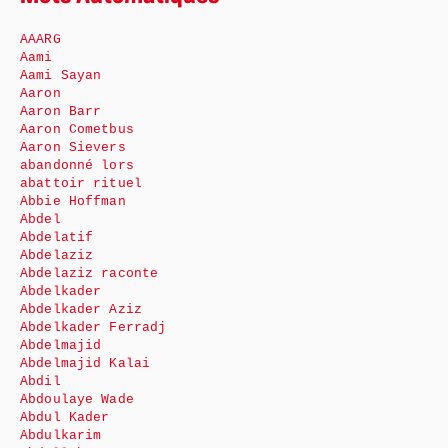
AAARG
Aami
Aami Sayan
Aaron
Aaron Barr
Aaron Cometbus
Aaron Sievers
abandonné lors
abattoir rituel
Abbie Hoffman
Abdel
Abdelatif
Abdelaziz
Abdelaziz raconte
Abdelkader
Abdelkader Aziz
Abdelkader Ferradj
Abdelmajid
Abdelmajid Kalai
Abdil
Abdoulaye Wade
Abdul Kader
Abdulkarim