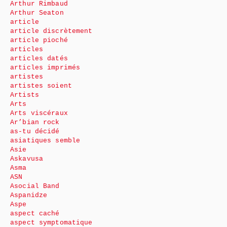
Arthur Rimbaud
Arthur Seaton
article
article discrètement
article pioché
articles
articles datés
articles imprimés
artistes
artistes soient
Artists
Arts
Arts viscéraux
Ar’bian rock
as-tu décidé
asiatiques semble
Asie
Askavusa
Asma
ASN
Asocial Band
Aspanidze
Aspe
aspect caché
aspect symptomatique