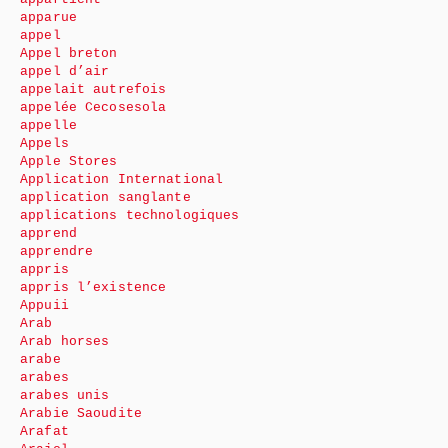
apparue
appel
Appel breton
appel d’air
appelait autrefois
appelée Cecosesola
appelle
Appels
Apple Stores
Application International
application sanglante
applications technologiques
apprend
apprendre
appris
appris l’existence
Appuii
Arab
Arab horses
arabe
arabes
arabes unis
Arabie Saoudite
Arafat