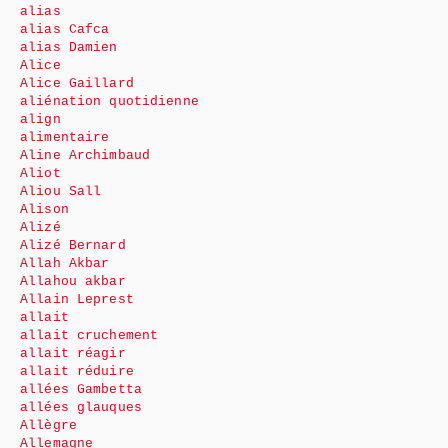
alias
alias Cafca
alias Damien
Alice
Alice Gaillard
aliénation quotidienne
align
alimentaire
Aline Archimbaud
Aliot
Aliou Sall
Alison
Alizé
Alizé Bernard
Allah Akbar
Allahou akbar
Allain Leprest
allait
allait cruchement
allait réagir
allait réduire
allées Gambetta
allées glauques
Allègre
Allemagne