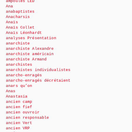
ampoules LED
Ana
anabaptistes
Anacharsis
Anaïs
Anaïs Collet
Anaïs Léonhardt
analyses Présentation
anarchiste
anarchiste Alexandre
anarchiste américain
anarchiste Armand
anarchistes
anarchistes individualistes
anarcho-enragés
anarcho-enragés décrétaient
anars qu’on
Anas
Anastasia
ancien camp
ancien fief
ancien ouvroir
ancien responsable
ancien Vert
ancien VRP