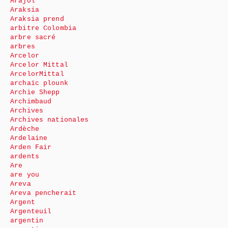
Arajol
Araksia
Araksia prend
arbitre Colombia
arbre sacré
arbres
Arcelor
Arcelor Mittal
ArcelorMittal
archaïc plounk
Archie Shepp
Archimbaud
Archives
Archives nationales
Ardèche
Ardelaine
Arden Fair
ardents
Are
are you
Areva
Areva pencherait
Argent
Argenteuil
argentin