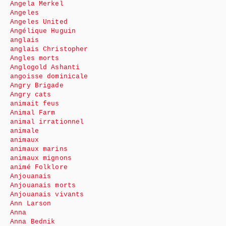
Angela Merkel
Angeles
Angeles United
Angélique Huguin
anglais
anglais Christopher
Angles morts
Anglogold Ashanti
angoisse dominicale
Angry Brigade
Angry cats
animait feus
Animal Farm
animal irrationnel
animale
animaux
animaux marins
animaux mignons
animé Folklore
Anjouanais
Anjouanais morts
Anjouanais vivants
Ann Larson
Anna
Anna Bednik