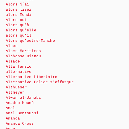
Alors j’ai
alors lisez
alors Mehdi
Alors oui
Alors qu’à
alors qu’elle
alors qu’il
Alors qu’outre-Manche
Alpes
Alpes-Maritimes
Alphonse Dianou
Alsace
Alta Tansió
alternative
Alternative Libertaire
Alternative-Police s’offusque
Althusser
Altmeyer
Alwan al-Janabi
Amadou Koumé
Amal
Amal Bentounsi
Amanda
Amanda Cross
Amap