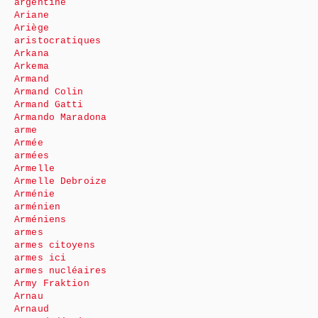
argentine
Ariane
Ariège
aristocratiques
Arkana
Arkema
Armand
Armand Colin
Armand Gatti
Armando Maradona
arme
Armée
armées
Armelle
Armelle Debroize
Arménie
arménien
Arméniens
armes
armes citoyens
armes ici
armes nucléaires
Army Fraktion
Arnau
Arnaud