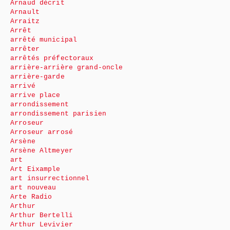
Arnaud décrit
Arnault
Arraitz
Arrêt
arrêté municipal
arrêter
arrêtés préfectoraux
arrière-arrière grand-oncle
arrière-garde
arrivé
arrive place
arrondissement
arrondissement parisien
Arroseur
Arroseur arrosé
Arsène
Arsène Altmeyer
art
Art Eixample
art insurrectionnel
art nouveau
Arte Radio
Arthur
Arthur Bertelli
Arthur Levivier