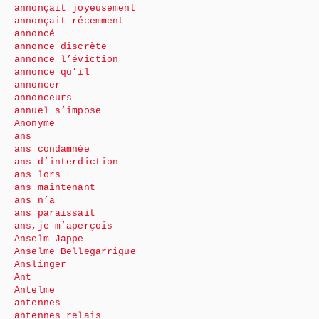
annonçait joyeusement
annonçait récemment
annoncé
annonce discrète
annonce l’éviction
annonce qu’il
annoncer
annonceurs
annuel s’impose
Anonyme
ans
ans condamnée
ans d’interdiction
ans lors
ans maintenant
ans n’a
ans paraissait
ans,je m’aperçois
Anselm Jappe
Anselme Bellegarrigue
Anslinger
Ant
Antelme
antennes
antennes relais