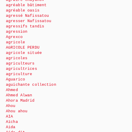
agréable bâtiment
agréable oasis
agressé Nafissatou
agresser Nafissatou
agressifs tandis
agression
Agrexco
agricole
AGRICOLE PERDU
agricole située
agricoles
agriculteurs
agricultrices
agriculture
Aguarico
aguichante collection
Ahmed
Ahmed Alwan
Ahora Madrid
Ahou
Ahou ahou
AIA
Aïcha
Aida