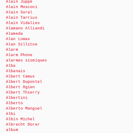
Alain Juppé
Alain Mosconi
Alain Soral
Alain Tarrius
Alain Vidalies
Alamano Alliandi
Alameda
Alan Lomax
Alan Sillitoe
Alarm
Alarm Phone
alarmes sismiques
Alba
Albanais
Albert Camus
Albert Dupontel
Albert Ogien
Albert Thierry
Albertini
Alberto
Alberto Manguel
Albi
Albin Michel
Albrecht Dürer
album