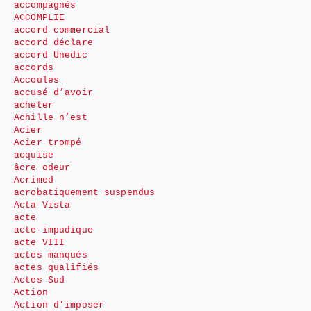
accompagnés
ACCOMPLIE
accord commercial
accord déclare
accord Unedic
accords
Accoules
accusé d’avoir
acheter
Achille n’est
Acier
Acier trompé
acquise
âcre odeur
Acrimed
acrobatiquement suspendus
Acta Vista
acte
acte impudique
acte VIII
actes manqués
actes qualifiés
Actes Sud
Action
Action d’imposer