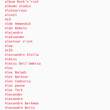
album Rock’n’riot
albums studio
Alchourroun
alcool
ALD
Alde Hemendik
Aldo Rebelo
Alejandro
Aleksander
alentour n’ont
Alep
ALÈS
Alessandro Stella
Alèssi
Alèssi Dell’Umbria
Alex
Alex Baladi
Alex Barbier
Alex Cadourcy
Alex pense
Alex Türk
Alexander
Alexandre
Alexandre Berkman
Alexandre Boris