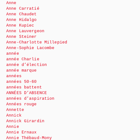
Anne
Anne Carratié
Anne Chaudet
Anne Hidalgo
Anne Kupiec
Anne Lauvergeon
Anne Steiner
Anne-Charlotte Millepied
Anne-Sophie Lacombe
année
année Charlie
année d’élection
année marque
années
années 50-60
années battent
ANNÉES D’ABSENCE
années d’aspiration
Années rouge
Annette
Annick
Annick Girardin
Annie
Annie Ernaux
Annie Thébaud-Mony