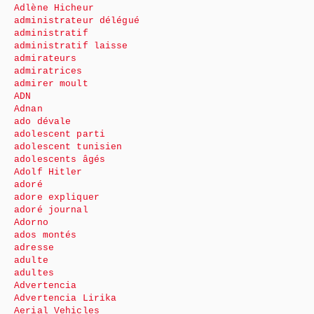
Adlène Hicheur
administrateur délégué
administratif
administratif laisse
admirateurs
admiratrices
admirer moult
ADN
Adnan
ado dévale
adolescent parti
adolescent tunisien
adolescents âgés
Adolf Hitler
adoré
adore expliquer
adoré journal
Adorno
ados montés
adresse
adulte
adultes
Advertencia
Advertencia Lirika
Aerial Vehicles