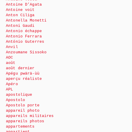
Antoine D’Agata
Antoine voit
Anton Ciliga
Antonella Monetti
Antoni Gaudi
Antonio échappe
Antonio Ferrara
António Guterres
Anvil
Anzoumane Sissoko
AOC
août
août dernier
Apégu pwärä-ùù
aperçu réaliste
Apéro
APL
apostolique
Apostolo
Apostolo porte
appareil photo
appareils militaires
appareils photos
appartements
appartient