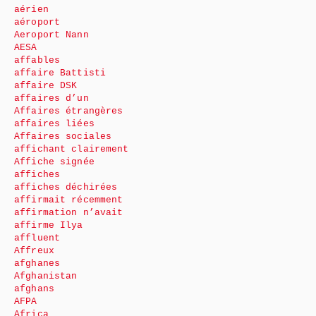
aérien
aéroport
Aeroport Nann
AESA
affables
affaire Battisti
affaire DSK
affaires d’un
Affaires étrangères
affaires liées
Affaires sociales
affichant clairement
Affiche signée
affiches
affiches déchirées
affirmait récemment
affirmation n’avait
affirme Ilya
affluent
Affreux
afghanes
Afghanistan
afghans
AFPA
Africa