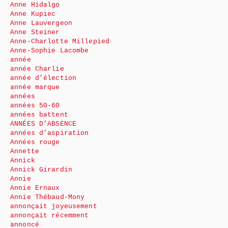
Anne Hidalgo
Anne Kupiec
Anne Lauvergeon
Anne Steiner
Anne-Charlotte Millepied
Anne-Sophie Lacombe
année
année Charlie
année d’élection
année marque
années
années 50-60
années battent
ANNÉES D’ABSENCE
années d’aspiration
Années rouge
Annette
Annick
Annick Girardin
Annie
Annie Ernaux
Annie Thébaud-Mony
annonçait joyeusement
annonçait récemment
annoncé