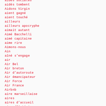
aides sociales
aidés tombent
Aidons Virgin
aient gagné
aient touché
ailleurs
ailleurs apocryphe
aimait autant
Aimé Bacchelli
aimé capitaine
aime rire
Aimons-nous
Ain
aîné s’engage
air
Air Bel
Air breton
Air d’autoroute
Air émancipateur
Air Force
Air France
Airbnb
aire marseillaise
aires
aires d’accueil