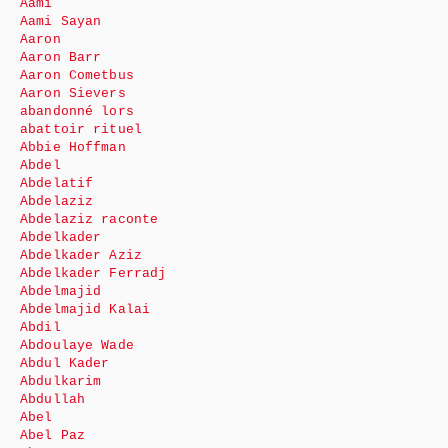
Aami
Aami Sayan
Aaron
Aaron Barr
Aaron Cometbus
Aaron Sievers
abandonné lors
abattoir rituel
Abbie Hoffman
Abdel
Abdelatif
Abdelaziz
Abdelaziz raconte
Abdelkader
Abdelkader Aziz
Abdelkader Ferradj
Abdelmajid
Abdelmajid Kalai
Abdil
Abdoulaye Wade
Abdul Kader
Abdulkarim
Abdullah
Abel
Abel Paz