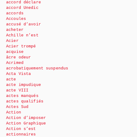
accord déclare
accord Unedic
accords
Accoules
accusé d’avoir
acheter
Achille n’est
Acier
Acier trompé
acquise
âcre odeur
Acrimed
acrobatiquement suspendus
Acta Vista
acte
acte impudique
acte VIII
actes manqués
actes qualifiés
Actes Sud
Action
Action d’imposer
Action Graphique
Action s’est
actionnaires