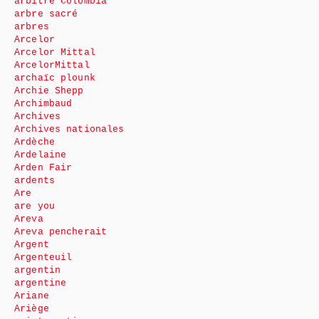
arbitre Colombia
arbre sacré
arbres
Arcelor
Arcelor Mittal
ArcelorMittal
archaïc plounk
Archie Shepp
Archimbaud
Archives
Archives nationales
Ardèche
Ardelaine
Arden Fair
ardents
Are
are you
Areva
Areva pencherait
Argent
Argenteuil
argentin
argentine
Ariane
Ariège