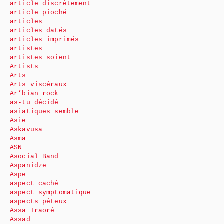
article discrètement
article pioché
articles
articles datés
articles imprimés
artistes
artistes soient
Artists
Arts
Arts viscéraux
Ar’bian rock
as-tu décidé
asiatiques semble
Asie
Askavusa
Asma
ASN
Asocial Band
Aspanidze
Aspe
aspect caché
aspect symptomatique
aspects péteux
Assa Traoré
Assad