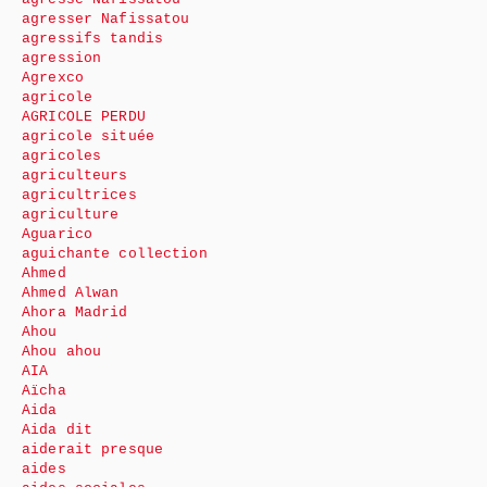
agresser Nafissatou
agressifs tandis
agression
Agrexco
agricole
AGRICOLE PERDU
agricole située
agricoles
agriculteurs
agricultrices
agriculture
Aguarico
aguichante collection
Ahmed
Ahmed Alwan
Ahora Madrid
Ahou
Ahou ahou
AIA
Aïcha
Aida
Aida dit
aiderait presque
aides