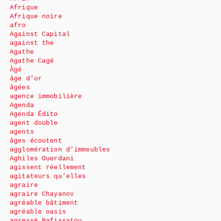
Afrique
Afrique noire
afro
Against Capital
against the
Agathe
Agathe Cagé
Âgé
âge d’or
âgées
agence immobilière
Agenda
Agenda Édito
agent double
agents
âges écoutent
agglomération d’immeubles
Aghiles Ouerdani
agissent réellement
agitateurs qu’elles
agraire
agraire Chayanov
agréable bâtiment
agréable oasis
agressé Nafissatou