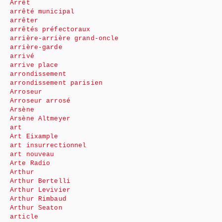
Arrêt
arrêté municipal
arrêter
arrêtés préfectoraux
arrière-arrière grand-oncle
arrière-garde
arrivé
arrive place
arrondissement
arrondissement parisien
Arroseur
Arroseur arrosé
Arsène
Arsène Altmeyer
art
Art Eixample
art insurrectionnel
art nouveau
Arte Radio
Arthur
Arthur Bertelli
Arthur Levivier
Arthur Rimbaud
Arthur Seaton
article