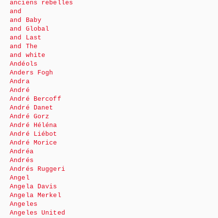
anciens rebelles
and
and Baby
and Global
and Last
and The
and white
Andéols
Anders Fogh
Andra
André
André Bercoff
André Danet
André Gorz
André Héléna
André Liébot
André Morice
Andréa
Andrés
Andrés Ruggeri
Angel
Angela Davis
Angela Merkel
Angeles
Angeles United