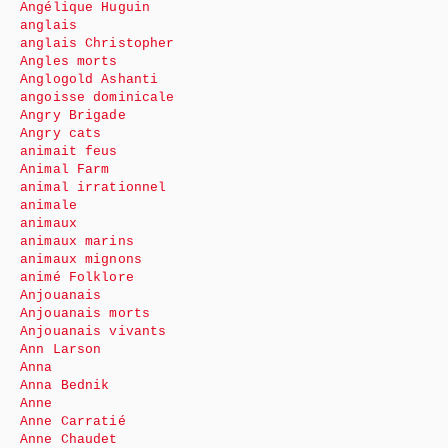
Angélique Huguin
anglais
anglais Christopher
Angles morts
Anglogold Ashanti
angoisse dominicale
Angry Brigade
Angry cats
animait feus
Animal Farm
animal irrationnel
animale
animaux
animaux marins
animaux mignons
animé Folklore
Anjouanais
Anjouanais morts
Anjouanais vivants
Ann Larson
Anna
Anna Bednik
Anne
Anne Carratié
Anne Chaudet