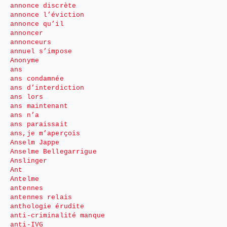
annonce discrète
annonce l’éviction
annonce qu’il
annoncer
annonceurs
annuel s’impose
Anonyme
ans
ans condamnée
ans d’interdiction
ans lors
ans maintenant
ans n’a
ans paraissait
ans,je m’aperçois
Anselm Jappe
Anselme Bellegarrigue
Anslinger
Ant
Antelme
antennes
antennes relais
anthologie érudite
anti-criminalité manque
anti-IVG