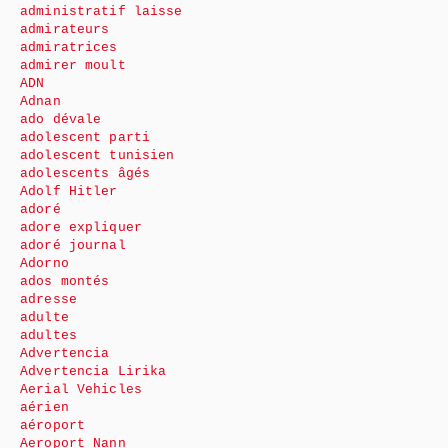
administratif laisse
admirateurs
admiratrices
admirer moult
ADN
Adnan
ado dévale
adolescent parti
adolescent tunisien
adolescents âgés
Adolf Hitler
adoré
adore expliquer
adoré journal
Adorno
ados montés
adresse
adulte
adultes
Advertencia
Advertencia Lirika
Aerial Vehicles
aérien
aéroport
Aeroport Nann