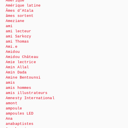
Amérique
Amérique latine
Âmes d’Atala
âmes sortent
Ameziane
ami
ami lecteur
ami Sarkozy
ami Thomas
Ami.e
Amidou
Amidou Château
Amie lectrice
Amin Allal
Amin Dada
Amine Bentounsi
amis
amis hommes
amis illustrateurs
Amnesty International
amont
ampoule
ampoules LED
Ana
anabaptistes