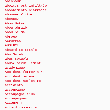
Abensour
abois,s’est infiltrée
abonnements n’arrange
abonner Victor
abonnez
Abou Bakari
Abou Ghraib
Abou Selma
Abrégé
Abruzzes
ABSENCE
absurdité totale
Abu Saleh
abus sexuels
abusé sexuellement
académique
Accident ferroviaire
accident majeur
accident nucléaire
accidents
accompagné
Accompagné d’un
accompagnés
ACCOMPLIE
accord commercial