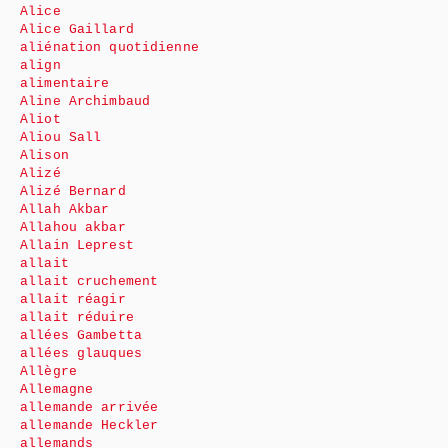
Alice
Alice Gaillard
aliénation quotidienne
align
alimentaire
Aline Archimbaud
Aliot
Aliou Sall
Alison
Alizé
Alizé Bernard
Allah Akbar
Allahou akbar
Allain Leprest
allait
allait cruchement
allait réagir
allait réduire
allées Gambetta
allées glauques
Allègre
Allemagne
allemande arrivée
allemande Heckler
allemands