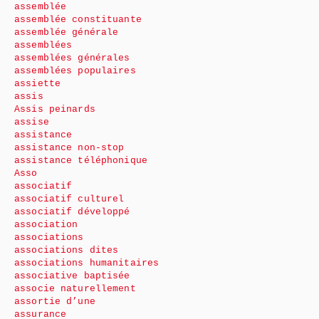
assemblée
assemblée constituante
assemblée générale
assemblées
assemblées générales
assemblées populaires
assiette
assis
Assis peinards
assise
assistance
assistance non-stop
assistance téléphonique
Asso
associatif
associatif culturel
associatif développé
association
associations
associations dites
associations humanitaires
associative baptisée
associe naturellement
assortie d’une
assurance