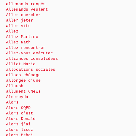
allemands rongés
Allemands veulent
Aller chercher
aller jeter
aller vite
Allez
Allez Martine
Allez Nath
allez rencontrer
Allez-vous exécuter
alliances consolidées
Alliot-Marie
allocations sociales
allocs chômage
allongée d’une
Alloush
allument CNews
Almereyda
Alors
Alors CQFD
Alors c’est
Alors Donald
Alors j’ai
alors lisez
alors Mehdi