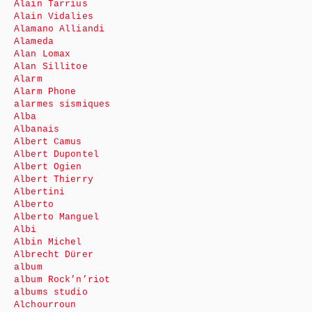
Alain Tarrius
Alain Vidalies
Alamano Alliandi
Alameda
Alan Lomax
Alan Sillitoe
Alarm
Alarm Phone
alarmes sismiques
Alba
Albanais
Albert Camus
Albert Dupontel
Albert Ogien
Albert Thierry
Albertini
Alberto
Alberto Manguel
Albi
Albin Michel
Albrecht Dürer
album
album Rock’n’riot
albums studio
Alchourroun