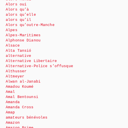
Alors oui
Alors qu’à
alors qu’elle
alors qu’il
Alors qu’outre-Manche
Alpes
Alpes-Maritimes
Alphonse Dianou
Alsace
Alta Tansió
alternative
Alternative Libertaire
Alternative-Police s’offusque
Althusser
Altmeyer
Alwan al-Janabi
Amadou Koumé
Amal
Amal Bentounsi
Amanda
Amanda Cross
Amap
amateurs bénévoles
Amazon
Amazon Prime