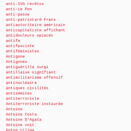
anti-IVG revêtus
anti-Le Pen
anti-passe
anti-patriotard Frans
antiautoritaire américain
anticapitaliste affichant
antidouleurs opiacés
antifa
antifasciste
antiféministes
Antigone
Antigones
antiguérilla surgi
antillaise signifiant
antimilitarisme offensif
antinucléaire
antiques civilités
antisémites
antiterroriste
Antiterroriste instaurée
Antoine
Antoine Costa
Antoine D’Agata
Antoine voit
Anton Ciliga