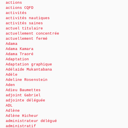
actions
actions CQFD
activités
activités nautiques
activités saines
actuel titulaire
actuellement concentrée
actuellement fermé
Adama
Adama Kamara
Adama Traoré
Adaptation
Adaptation graphique
Adélaïde Mukantabana
Adèle
Adeline Rosenstein
Aden
Adieu Baumettes
adjoint Gabriel
adjointe déléguée
ADL
Adlène
Adlène Hicheur
administrateur délégué
administratif