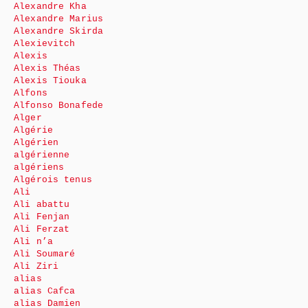
Alexandre Kha
Alexandre Marius
Alexandre Skirda
Alexievitch
Alexis
Alexis Théas
Alexis Tiouka
Alfons
Alfonso Bonafede
Alger
Algérie
Algérien
algérienne
algériens
Algérois tenus
Ali
Ali abattu
Ali Fenjan
Ali Ferzat
Ali n’a
Ali Soumaré
Ali Ziri
alias
alias Cafca
alias Damien