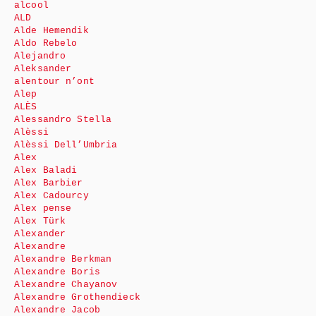
alcool
ALD
Alde Hemendik
Aldo Rebelo
Alejandro
Aleksander
alentour n’ont
Alep
ALÈS
Alessandro Stella
Alèssi
Alèssi Dell’Umbria
Alex
Alex Baladi
Alex Barbier
Alex Cadourcy
Alex pense
Alex Türk
Alexander
Alexandre
Alexandre Berkman
Alexandre Boris
Alexandre Chayanov
Alexandre Grothendieck
Alexandre Jacob