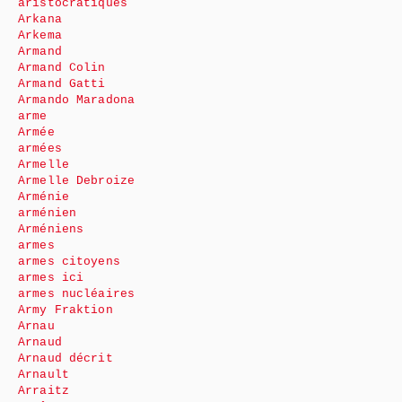
aristocratiques
Arkana
Arkema
Armand
Armand Colin
Armand Gatti
Armando Maradona
arme
Armée
armées
Armelle
Armelle Debroize
Arménie
arménien
Arméniens
armes
armes citoyens
armes ici
armes nucléaires
Army Fraktion
Arnau
Arnaud
Arnaud décrit
Arnault
Arraitz