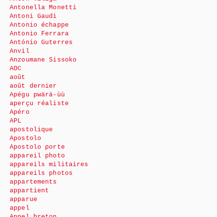
Antonella Monetti
Antoni Gaudi
Antonio échappe
Antonio Ferrara
António Guterres
Anvil
Anzoumane Sissoko
AOC
août
août dernier
Apégu pwärä-ùù
aperçu réaliste
Apéro
APL
apostolique
Apostolo
Apostolo porte
appareil photo
appareils militaires
appareils photos
appartements
appartient
apparue
appel
Appel breton