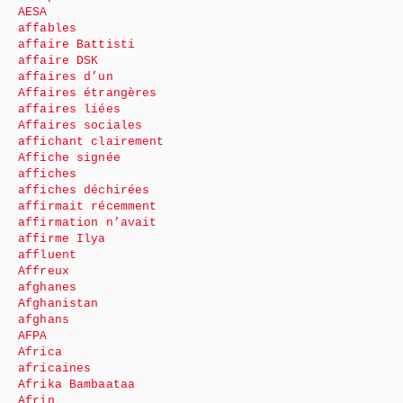
AESA
affables
affaire Battisti
affaire DSK
affaires d’un
Affaires étrangères
affaires liées
Affaires sociales
affichant clairement
Affiche signée
affiches
affiches déchirées
affirmait récemment
affirmation n’avait
affirme Ilya
affluent
Affreux
afghanes
Afghanistan
afghans
AFPA
Africa
africaines
Afrika Bambaataa
Afrin