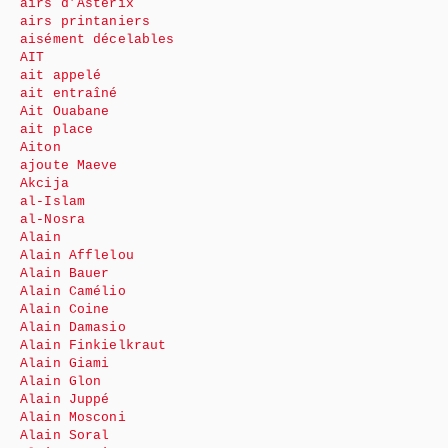
airs d’Astérix
airs printaniers
aisément décelables
AIT
ait appelé
ait entraîné
Ait Ouabane
ait place
Aiton
ajoute Maeve
Akcija
al-Islam
al-Nosra
Alain
Alain Afflelou
Alain Bauer
Alain Camélio
Alain Coine
Alain Damasio
Alain Finkielkraut
Alain Giami
Alain Glon
Alain Juppé
Alain Mosconi
Alain Soral