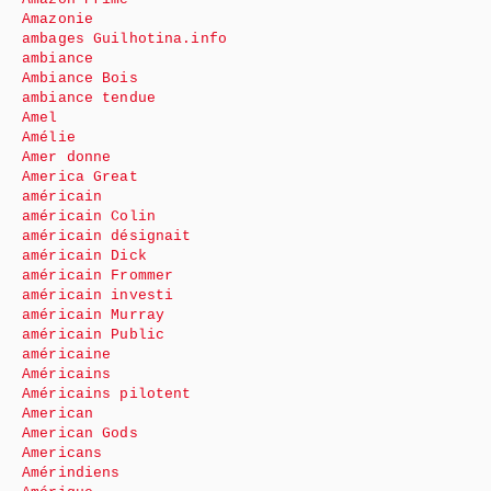
Amazonie
ambages Guilhotina.info
ambiance
Ambiance Bois
ambiance tendue
Amel
Amélie
Amer donne
America Great
américain
américain Colin
américain désignait
américain Dick
américain Frommer
américain investi
américain Murray
américain Public
américaine
Américains
Américains pilotent
American
American Gods
Americans
Amérindiens