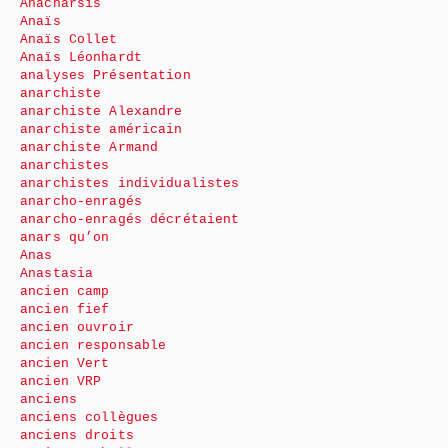
Anacharsis
Anaïs
Anaïs Collet
Anaïs Léonhardt
analyses Présentation
anarchiste
anarchiste Alexandre
anarchiste américain
anarchiste Armand
anarchistes
anarchistes individualistes
anarcho-enragés
anarcho-enragés décrétaient
anars qu’on
Anas
Anastasia
ancien camp
ancien fief
ancien ouvroir
ancien responsable
ancien Vert
ancien VRP
anciens
anciens collègues
anciens droits