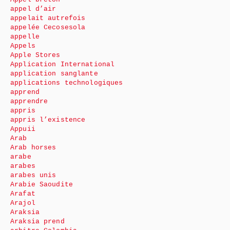
appel d’air
appelait autrefois
appelée Cecosesola
appelle
Appels
Apple Stores
Application International
application sanglante
applications technologiques
apprend
apprendre
appris
appris l’existence
Appuii
Arab
Arab horses
arabe
arabes
arabes unis
Arabie Saoudite
Arafat
Arajol
Araksia
Araksia prend