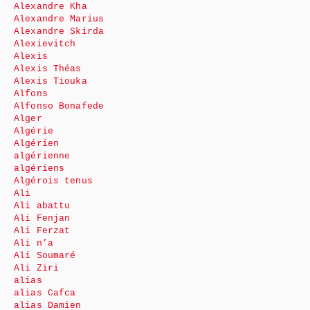
Alexandre Kha
Alexandre Marius
Alexandre Skirda
Alexievitch
Alexis
Alexis Théas
Alexis Tiouka
Alfons
Alfonso Bonafede
Alger
Algérie
Algérien
algérienne
algériens
Algérois tenus
Ali
Ali abattu
Ali Fenjan
Ali Ferzat
Ali n’a
Ali Soumaré
Ali Ziri
alias
alias Cafca
alias Damien