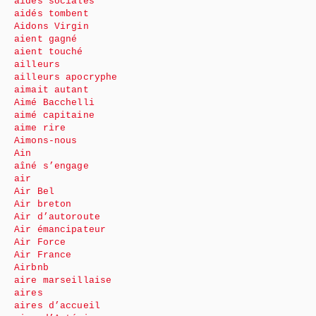
aides sociales
aidés tombent
Aidons Virgin
aient gagné
aient touché
ailleurs
ailleurs apocryphe
aimait autant
Aimé Bacchelli
aimé capitaine
aime rire
Aimons-nous
Ain
aîné s’engage
air
Air Bel
Air breton
Air d’autoroute
Air émancipateur
Air Force
Air France
Airbnb
aire marseillaise
aires
aires d’accueil