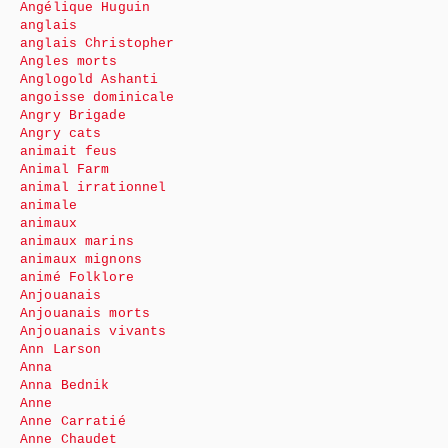
Angélique Huguin
anglais
anglais Christopher
Angles morts
Anglogold Ashanti
angoisse dominicale
Angry Brigade
Angry cats
animait feus
Animal Farm
animal irrationnel
animale
animaux
animaux marins
animaux mignons
animé Folklore
Anjouanais
Anjouanais morts
Anjouanais vivants
Ann Larson
Anna
Anna Bednik
Anne
Anne Carratié
Anne Chaudet