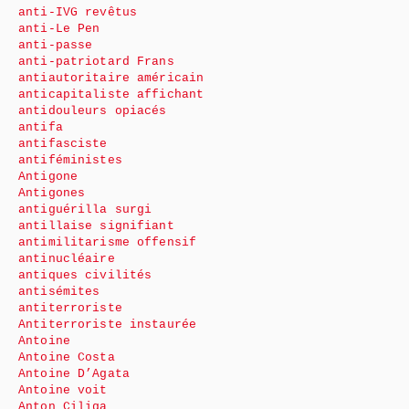
anti-IVG revêtus
anti-Le Pen
anti-passe
anti-patriotard Frans
antiautoritaire américain
anticapitaliste affichant
antidouleurs opiacés
antifa
antifasciste
antiféministes
Antigone
Antigones
antiguérilla surgi
antillaise signifiant
antimilitarisme offensif
antinucléaire
antiques civilités
antisémites
antiterroriste
Antiterroriste instaurée
Antoine
Antoine Costa
Antoine D’Agata
Antoine voit
Anton Ciliga