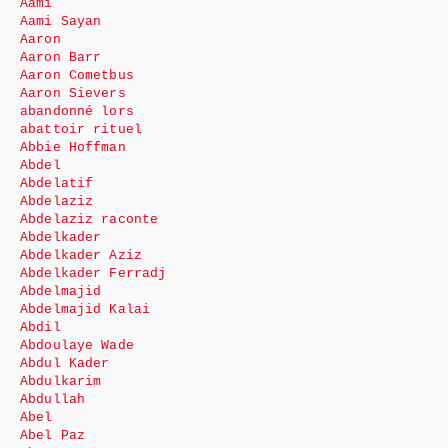
Aami
Aami Sayan
Aaron
Aaron Barr
Aaron Cometbus
Aaron Sievers
abandonné lors
abattoir rituel
Abbie Hoffman
Abdel
Abdelatif
Abdelaziz
Abdelaziz raconte
Abdelkader
Abdelkader Aziz
Abdelkader Ferradj
Abdelmajid
Abdelmajid Kalai
Abdil
Abdoulaye Wade
Abdul Kader
Abdulkarim
Abdullah
Abel
Abel Paz