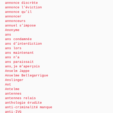
annonce discrète
annonce l’éviction
annonce qu’il
annoncer
annonceurs
annuel s’impose
Anonyme
ans
ans condamnée
ans d’interdiction
ans lors
ans maintenant
ans n’a
ans paraissait
ans,je m’aperçois
Anselm Jappe
Anselme Bellegarrigue
Anslinger
Ant
Antelme
antennes
antennes relais
anthologie érudite
anti-criminalité manque
anti-IVG