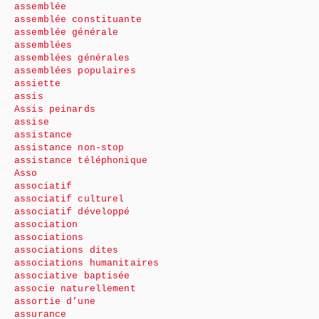
assemblée
assemblée constituante
assemblée générale
assemblées
assemblées générales
assemblées populaires
assiette
assis
Assis peinards
assise
assistance
assistance non-stop
assistance téléphonique
Asso
associatif
associatif culturel
associatif développé
association
associations
associations dites
associations humanitaires
associative baptisée
associe naturellement
assortie d’une
assurance