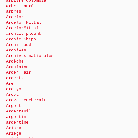
arbitre Colombia
arbre sacré
arbres
Arcelor
Arcelor Mittal
ArcelorMittal
archaïc plounk
Archie Shepp
Archimbaud
Archives
Archives nationales
Ardèche
Ardelaine
Arden Fair
ardents
Are
are you
Areva
Areva pencherait
Argent
Argenteuil
argentin
argentine
Ariane
Ariège