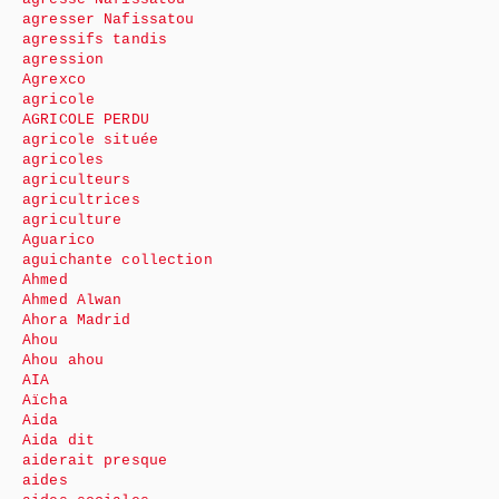
agresser Nafissatou
agressifs tandis
agression
Agrexco
agricole
AGRICOLE PERDU
agricole située
agricoles
agriculteurs
agricultrices
agriculture
Aguarico
aguichante collection
Ahmed
Ahmed Alwan
Ahora Madrid
Ahou
Ahou ahou
AIA
Aïcha
Aida
Aida dit
aiderait presque
aides