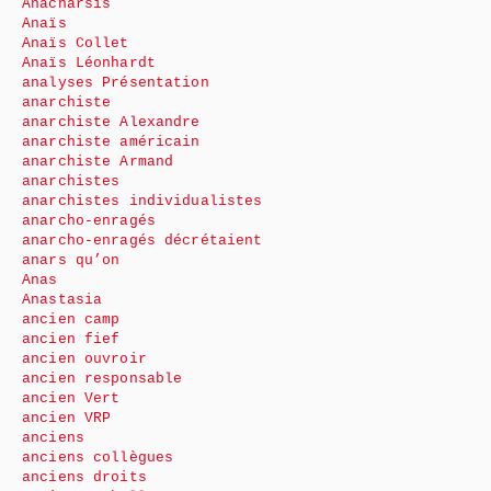
Anacharsis
Anaïs
Anaïs Collet
Anaïs Léonhardt
analyses Présentation
anarchiste
anarchiste Alexandre
anarchiste américain
anarchiste Armand
anarchistes
anarchistes individualistes
anarcho-enragés
anarcho-enragés décrétaient
anars qu’on
Anas
Anastasia
ancien camp
ancien fief
ancien ouvroir
ancien responsable
ancien Vert
ancien VRP
anciens
anciens collègues
anciens droits