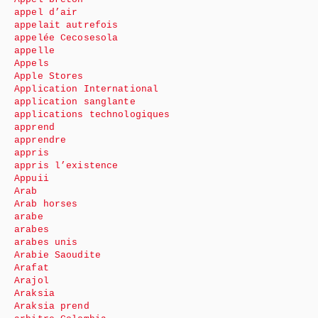
appel d’air
appelait autrefois
appelée Cecosesola
appelle
Appels
Apple Stores
Application International
application sanglante
applications technologiques
apprend
apprendre
appris
appris l’existence
Appuii
Arab
Arab horses
arabe
arabes
arabes unis
Arabie Saoudite
Arafat
Arajol
Araksia
Araksia prend