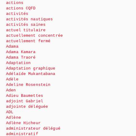
actions
actions CQFD
activités
activités nautiques
activités saines
actuel titulaire
actuellement concentrée
actuellement fermé
Adama
Adama Kamara
Adama Traoré
Adaptation
Adaptation graphique
Adélaïde Mukantabana
Adèle
Adeline Rosenstein
Aden
Adieu Baumettes
adjoint Gabriel
adjointe déléguée
ADL
Adlène
Adlène Hicheur
administrateur délégué
administratif