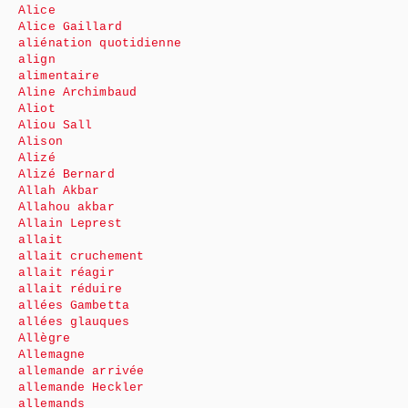
Alice
Alice Gaillard
aliénation quotidienne
align
alimentaire
Aline Archimbaud
Aliot
Aliou Sall
Alison
Alizé
Alizé Bernard
Allah Akbar
Allahou akbar
Allain Leprest
allait
allait cruchement
allait réagir
allait réduire
allées Gambetta
allées glauques
Allègre
Allemagne
allemande arrivée
allemande Heckler
allemands