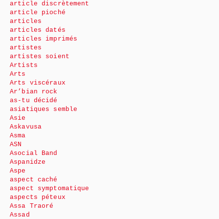
article discrètement
article pioché
articles
articles datés
articles imprimés
artistes
artistes soient
Artists
Arts
Arts viscéraux
Ar’bian rock
as-tu décidé
asiatiques semble
Asie
Askavusa
Asma
ASN
Asocial Band
Aspanidze
Aspe
aspect caché
aspect symptomatique
aspects péteux
Assa Traoré
Assad