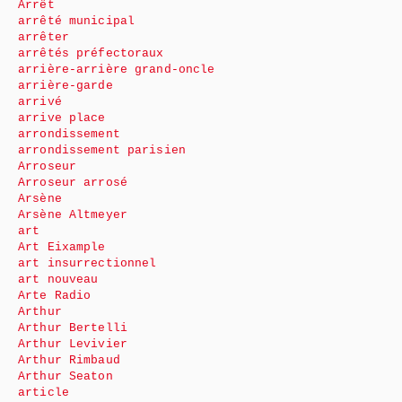
Arrêt
arrêté municipal
arrêter
arrêtés préfectoraux
arrière-arrière grand-oncle
arrière-garde
arrivé
arrive place
arrondissement
arrondissement parisien
Arroseur
Arroseur arrosé
Arsène
Arsène Altmeyer
art
Art Eixample
art insurrectionnel
art nouveau
Arte Radio
Arthur
Arthur Bertelli
Arthur Levivier
Arthur Rimbaud
Arthur Seaton
article