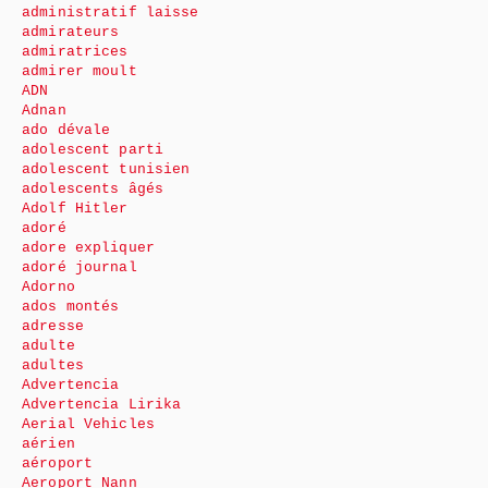
administratif laisse
admirateurs
admiratrices
admirer moult
ADN
Adnan
ado dévale
adolescent parti
adolescent tunisien
adolescents âgés
Adolf Hitler
adoré
adore expliquer
adoré journal
Adorno
ados montés
adresse
adulte
adultes
Advertencia
Advertencia Lirika
Aerial Vehicles
aérien
aéroport
Aeroport Nann