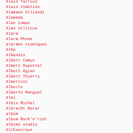
Alain Tarrius
Alain Vidalies
Alamano Alliandi
Alameda
Alan Lomax
Alan Sillitoe
Alarm
Alarm Phone
alarmes sismiques
Alba
Albanais
Albert Camus
Albert Dupontel
Albert Ogien
Albert Thierry
Albertini
Alberto
Alberto Manguel
Albi
Albin Michel
Albrecht Dürer
album
album Rock’n’riot
albums studio
Alchourroun