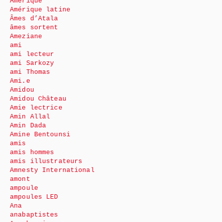
Amérique
Amérique latine
Âmes d’Atala
âmes sortent
Ameziane
ami
ami lecteur
ami Sarkozy
ami Thomas
Ami.e
Amidou
Amidou Château
Amie lectrice
Amin Allal
Amin Dada
Amine Bentounsi
amis
amis hommes
amis illustrateurs
Amnesty International
amont
ampoule
ampoules LED
Ana
anabaptistes