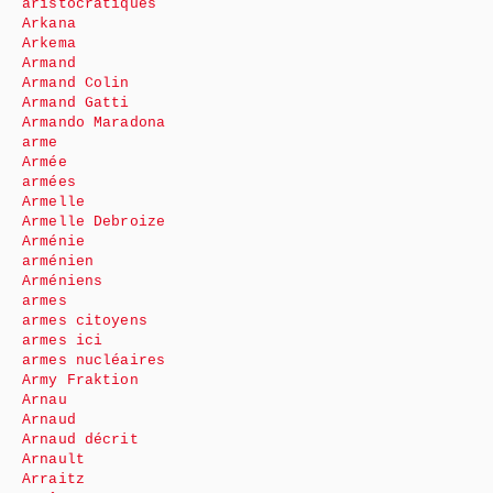
aristocratiques
Arkana
Arkema
Armand
Armand Colin
Armand Gatti
Armando Maradona
arme
Armée
armées
Armelle
Armelle Debroize
Arménie
arménien
Arméniens
armes
armes citoyens
armes ici
armes nucléaires
Army Fraktion
Arnau
Arnaud
Arnaud décrit
Arnault
Arraitz