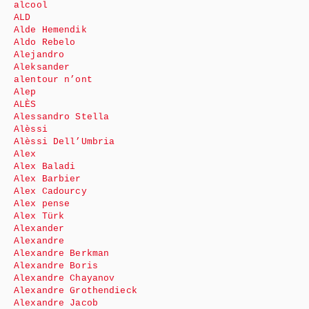
alcool
ALD
Alde Hemendik
Aldo Rebelo
Alejandro
Aleksander
alentour n’ont
Alep
ALÈS
Alessandro Stella
Alèssi
Alèssi Dell’Umbria
Alex
Alex Baladi
Alex Barbier
Alex Cadourcy
Alex pense
Alex Türk
Alexander
Alexandre
Alexandre Berkman
Alexandre Boris
Alexandre Chayanov
Alexandre Grothendieck
Alexandre Jacob