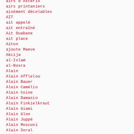
airs d’Astérix
airs printaniers
aisément décelables
AIT
ait appelé
ait entraîné
Ait Ouabane
ait place
Aiton
ajoute Maeve
Akcija
al-Islam
al-Nosra
Alain
Alain Afflelou
Alain Bauer
Alain Camélio
Alain Coine
Alain Damasio
Alain Finkielkraut
Alain Giami
Alain Glon
Alain Juppé
Alain Mosconi
Alain Soral