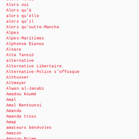
Alors oui
Alors qu’à
alors qu’elle
alors qu’il
Alors qu’outre-Manche
Alpes
Alpes-Maritimes
Alphonse Dianou
Alsace
Alta Tansió
alternative
Alternative Libertaire
Alternative-Police s’offusque
Althusser
Altmeyer
Alwan al-Janabi
Amadou Koumé
Amal
Amal Bentounsi
Amanda
Amanda Cross
Amap
amateurs bénévoles
Amazon
Amazon Prime