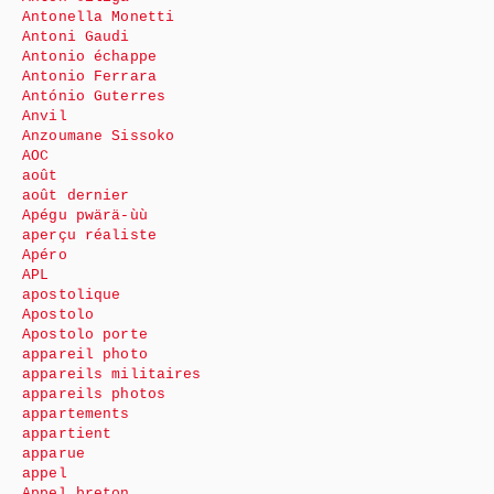
Antonella Monetti
Antoni Gaudi
Antonio échappe
Antonio Ferrara
António Guterres
Anvil
Anzoumane Sissoko
AOC
août
août dernier
Apégu pwärä-ùù
aperçu réaliste
Apéro
APL
apostolique
Apostolo
Apostolo porte
appareil photo
appareils militaires
appareils photos
appartements
appartient
apparue
appel
Appel breton