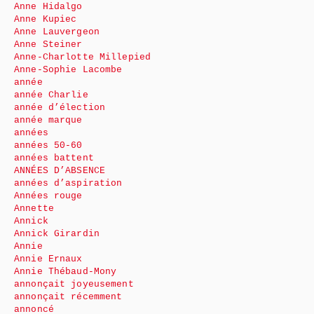
Anne Hidalgo
Anne Kupiec
Anne Lauvergeon
Anne Steiner
Anne-Charlotte Millepied
Anne-Sophie Lacombe
année
année Charlie
année d’élection
année marque
années
années 50-60
années battent
ANNÉES D’ABSENCE
années d’aspiration
Années rouge
Annette
Annick
Annick Girardin
Annie
Annie Ernaux
Annie Thébaud-Mony
annonçait joyeusement
annonçait récemment
annoncé