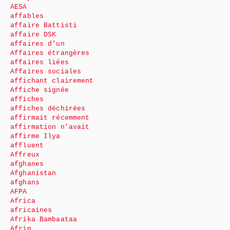
AESA
affables
affaire Battisti
affaire DSK
affaires d’un
Affaires étrangères
affaires liées
Affaires sociales
affichant clairement
Affiche signée
affiches
affiches déchirées
affirmait récemment
affirmation n’avait
affirme Ilya
affluent
Affreux
afghanes
Afghanistan
afghans
AFPA
Africa
africaines
Afrika Bambaataa
Afrin