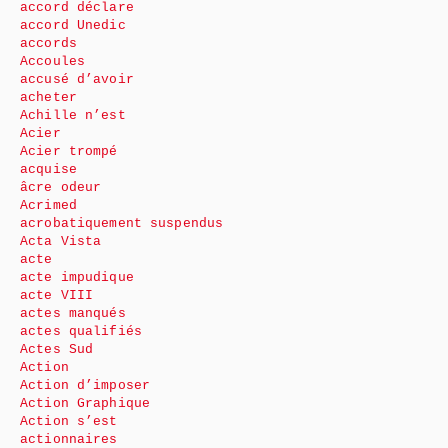
accord déclare
accord Unedic
accords
Accoules
accusé d’avoir
acheter
Achille n’est
Acier
Acier trompé
acquise
âcre odeur
Acrimed
acrobatiquement suspendus
Acta Vista
acte
acte impudique
acte VIII
actes manqués
actes qualifiés
Actes Sud
Action
Action d’imposer
Action Graphique
Action s’est
actionnaires