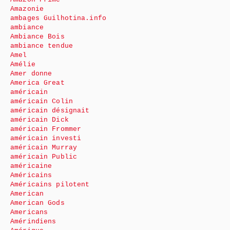
Amazonie
ambages Guilhotina.info
ambiance
Ambiance Bois
ambiance tendue
Amel
Amélie
Amer donne
America Great
américain
américain Colin
américain désignait
américain Dick
américain Frommer
américain investi
américain Murray
américain Public
américaine
Américains
Américains pilotent
American
American Gods
Americans
Amérindiens