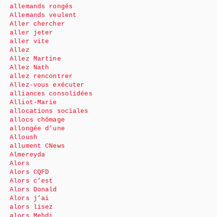
allemands rongés
Allemands veulent
Aller chercher
aller jeter
aller vite
Allez
Allez Martine
Allez Nath
allez rencontrer
Allez-vous exécuter
alliances consolidées
Alliot-Marie
allocations sociales
allocs chômage
allongée d’une
Alloush
allument CNews
Almereyda
Alors
Alors CQFD
Alors c’est
Alors Donald
Alors j’ai
alors lisez
alors Mehdi