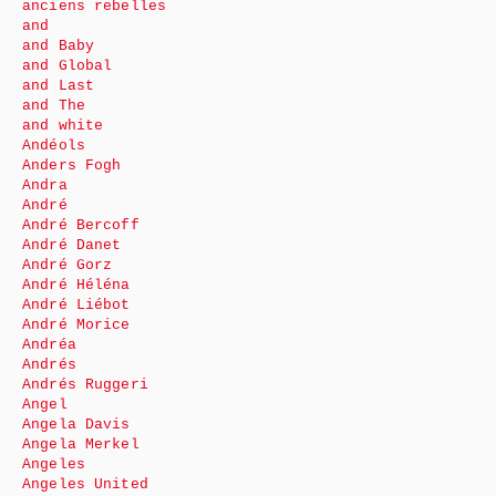
anciens rebelles
and
and Baby
and Global
and Last
and The
and white
Andéols
Anders Fogh
Andra
André
André Bercoff
André Danet
André Gorz
André Héléna
André Liébot
André Morice
Andréa
Andrés
Andrés Ruggeri
Angel
Angela Davis
Angela Merkel
Angeles
Angeles United