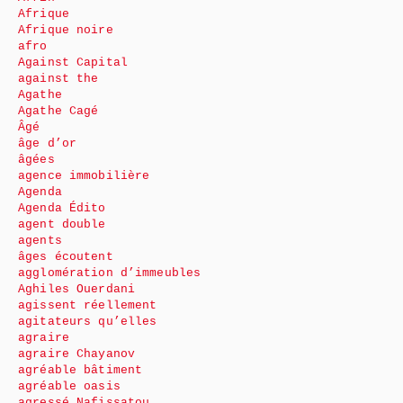
Afrique
Afrique noire
afro
Against Capital
against the
Agathe
Agathe Cagé
Âgé
âge d’or
âgées
agence immobilière
Agenda
Agenda Édito
agent double
agents
âges écoutent
agglomération d’immeubles
Aghiles Ouerdani
agissent réellement
agitateurs qu’elles
agraire
agraire Chayanov
agréable bâtiment
agréable oasis
agressé Nafissatou