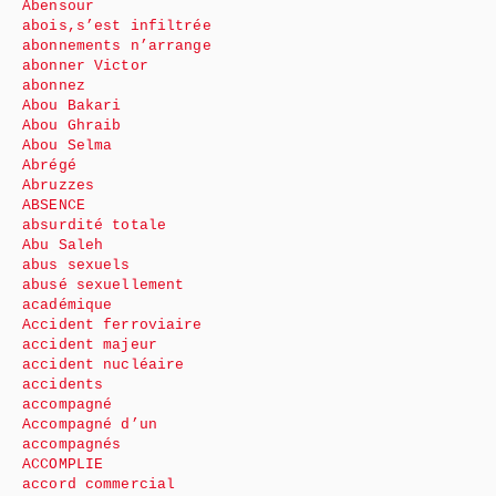
Abensour
abois,s’est infiltrée
abonnements n’arrange
abonner Victor
abonnez
Abou Bakari
Abou Ghraib
Abou Selma
Abrégé
Abruzzes
ABSENCE
absurdité totale
Abu Saleh
abus sexuels
abusé sexuellement
académique
Accident ferroviaire
accident majeur
accident nucléaire
accidents
accompagné
Accompagné d’un
accompagnés
ACCOMPLIE
accord commercial