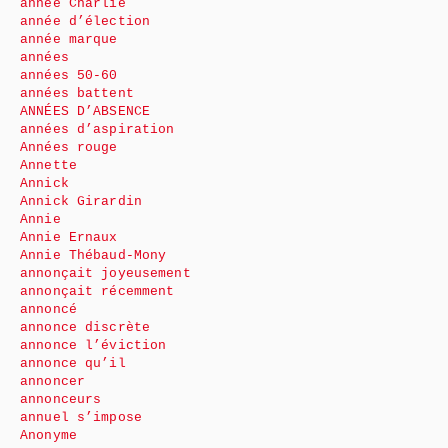
année Charlie
année d’élection
année marque
années
années 50-60
années battent
ANNÉES D’ABSENCE
années d’aspiration
Années rouge
Annette
Annick
Annick Girardin
Annie
Annie Ernaux
Annie Thébaud-Mony
annonçait joyeusement
annonçait récemment
annoncé
annonce discrète
annonce l’éviction
annonce qu’il
annoncer
annonceurs
annuel s’impose
Anonyme