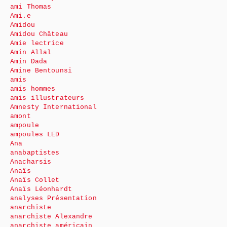
ami Thomas
Ami.e
Amidou
Amidou Château
Amie lectrice
Amin Allal
Amin Dada
Amine Bentounsi
amis
amis hommes
amis illustrateurs
Amnesty International
amont
ampoule
ampoules LED
Ana
anabaptistes
Anacharsis
Anaïs
Anaïs Collet
Anaïs Léonhardt
analyses Présentation
anarchiste
anarchiste Alexandre
anarchiste américain