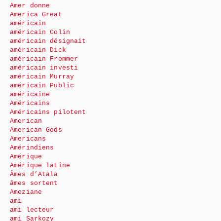
Amer donne
America Great
américain
américain Colin
américain désignait
américain Dick
américain Frommer
américain investi
américain Murray
américain Public
américaine
Américains
Américains pilotent
American
American Gods
Americans
Amérindiens
Amérique
Amérique latine
Âmes d’Atala
âmes sortent
Ameziane
ami
ami lecteur
ami Sarkozy