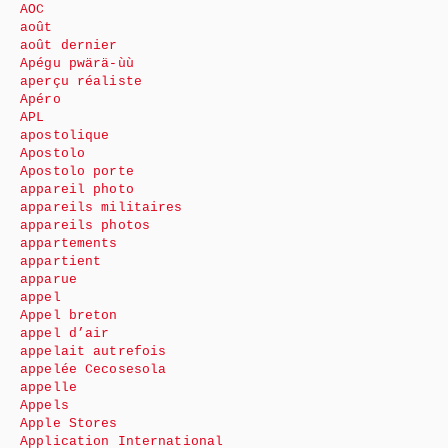
AOC
août
août dernier
Apégu pwärä-ùù
aperçu réaliste
Apéro
APL
apostolique
Apostolo
Apostolo porte
appareil photo
appareils militaires
appareils photos
appartements
appartient
apparue
appel
Appel breton
appel d’air
appelait autrefois
appelée Cecosesola
appelle
Appels
Apple Stores
Application International