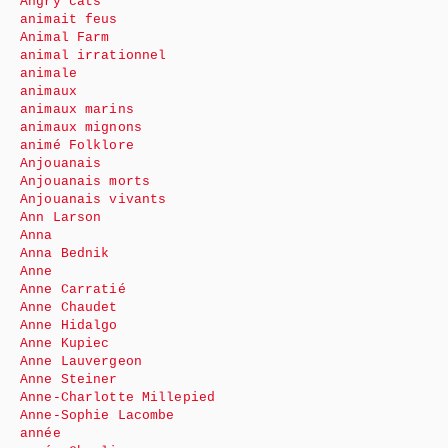
Angry cats
animait feus
Animal Farm
animal irrationnel
animale
animaux
animaux marins
animaux mignons
animé Folklore
Anjouanais
Anjouanais morts
Anjouanais vivants
Ann Larson
Anna
Anna Bednik
Anne
Anne Carratié
Anne Chaudet
Anne Hidalgo
Anne Kupiec
Anne Lauvergeon
Anne Steiner
Anne-Charlotte Millepied
Anne-Sophie Lacombe
année