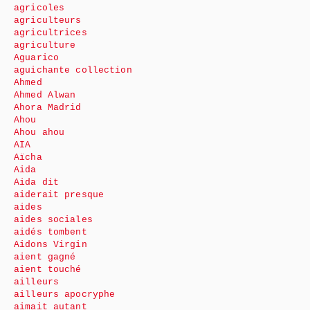
agricoles
agriculteurs
agricultrices
agriculture
Aguarico
aguichante collection
Ahmed
Ahmed Alwan
Ahora Madrid
Ahou
Ahou ahou
AIA
Aïcha
Aida
Aida dit
aiderait presque
aides
aides sociales
aidés tombent
Aidons Virgin
aient gagné
aient touché
ailleurs
ailleurs apocryphe
aimait autant