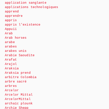
application sanglante
applications technologiques
apprend
apprendre
appris
appris l’existence
Appuii
Arab
Arab horses
arabe
arabes
arabes unis
Arabie Saoudite
Arafat
Arajol
Araksia
Araksia prend
arbitre Colombia
arbre sacré
arbres
Arcelor
Arcelor Mittal
ArcelorMittal
archaïc plounk
Archie Shepp