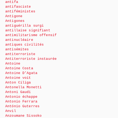
antifa
antifasciste
antiféministes
Antigone
Antigones
antiguérilla surgi
antillaise signifiant
antimilitarisme offensif
antinucléaire
antiques civilités
antisémites
antiterroriste
Antiterroriste instaurée
Antoine
Antoine Costa
Antoine D’Agata
Antoine voit
Anton Ciliga
Antonella Monetti
Antoni Gaudi
Antonio échappe
Antonio Ferrara
António Guterres
Anvil
Anzoumane Sissoko