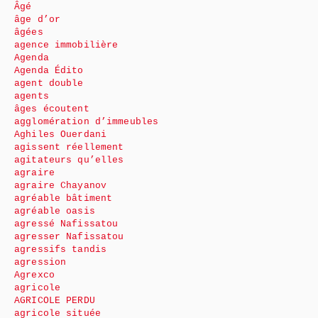
Âgé
âge d’or
âgées
agence immobilière
Agenda
Agenda Édito
agent double
agents
âges écoutent
agglomération d’immeubles
Aghiles Ouerdani
agissent réellement
agitateurs qu’elles
agraire
agraire Chayanov
agréable bâtiment
agréable oasis
agressé Nafissatou
agresser Nafissatou
agressifs tandis
agression
Agrexco
agricole
AGRICOLE PERDU
agricole située