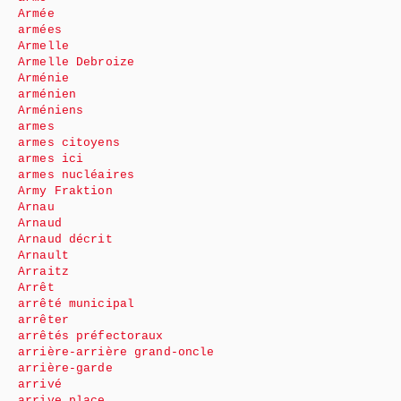
Armée
armées
Armelle
Armelle Debroize
Arménie
arménien
Arméniens
armes
armes citoyens
armes ici
armes nucléaires
Army Fraktion
Arnau
Arnaud
Arnaud décrit
Arnault
Arraitz
Arrêt
arrêté municipal
arrêter
arrêtés préfectoraux
arrière-arrière grand-oncle
arrière-garde
arrivé
arrive place