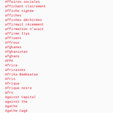
Affaires sociales
affichant clairement
Affiche signée
affiches
affiches déchirées
affirmait récemment
affirmation n’avait
affirme Ilya
affluent
Affreux
afghanes
Afghanistan
afghans
AFPA
Africa
africaines
Afrika Bambaataa
Afrin
Afrique
Afrique noire
afro
Against Capital
against the
Agathe
Agathe Cagé