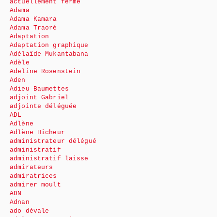
actuellement fermé
Adama
Adama Kamara
Adama Traoré
Adaptation
Adaptation graphique
Adélaïde Mukantabana
Adèle
Adeline Rosenstein
Aden
Adieu Baumettes
adjoint Gabriel
adjointe déléguée
ADL
Adlène
Adlène Hicheur
administrateur délégué
administratif
administratif laisse
admirateurs
admiratrices
admirer moult
ADN
Adnan
ado dévale