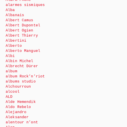
alarmes sismiques
Alba
Albanais
Albert Camus
Albert Dupontel
Albert Ogien
Albert Thierry
Albertini
Alberto
Alberto Manguel
Albi
Albin Michel
Albrecht Dürer
album
album Rock’n’riot
albums studio
Alchourroun
alcool
ALD
Alde Hemendik
Aldo Rebelo
Alejandro
Aleksander
alentour n’ont