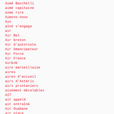
Aimé Bacchelli
aimé capitaine
aime rire
Aimons-nous
Ain
aîné s’engage
air
Air Bel
Air breton
Air d’autoroute
Air émancipateur
Air Force
Air France
Airbnb
aire marseillaise
aires
aires d’accueil
airs d’Astérix
airs printaniers
aisément décelables
AIT
ait appelé
ait entraîné
Ait Ouabane
ait place