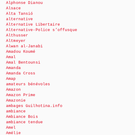
Alphonse Dianou
Alsace
Alta Tansió
alternative
Alternative Libertaire
Alternative-Police s’offusque
Althusser
Altmeyer
Alwan al-Janabi
Amadou Koumé
Amal
Amal Bentounsi
Amanda
Amanda Cross
Amap
amateurs bénévoles
Amazon
Amazon Prime
Amazonie
ambages Guilhotina.info
ambiance
Ambiance Bois
ambiance tendue
Amel
Amélie