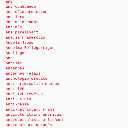
ans
ans condamnée
ans d’interdiction
ans lors
ans maintenant
ans n’a
ans paraissait
ans,je m’aperçois
Anselm Jappe
Anselme Bellegarrigue
Anslinger
Ant
Antelme
antennes
antennes relais
anthologie érudite
anti-criminalité manque
anti-IVG
anti-IVG revêtus
anti-Le Pen
anti-passe
anti-patriotard Frans
antiautoritaire américain
anticapitaliste affichant
antidouleurs opiacés