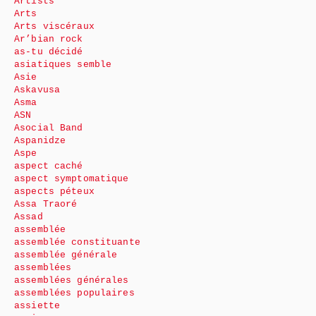
Artists
Arts
Arts viscéraux
Ar’bian rock
as-tu décidé
asiatiques semble
Asie
Askavusa
Asma
ASN
Asocial Band
Aspanidze
Aspe
aspect caché
aspect symptomatique
aspects péteux
Assa Traoré
Assad
assemblée
assemblée constituante
assemblée générale
assemblées
assemblées générales
assemblées populaires
assiette