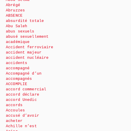
Abrégé
Abruzzes
ABSENCE
absurdité totale
Abu Saleh
abus sexuels
abusé sexuellement
académique
Accident ferroviaire
accident majeur
accident nucléaire
accidents
accompagné
Accompagné d’un
accompagnés
ACCOMPLIE
accord commercial
accord déclare
accord Unedic
accords
Accoules
accusé d’avoir
acheter
Achille n’est