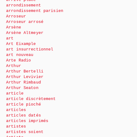
arrondissement
arrondissement parisien
Arroseur
Arroseur arrosé
Arsène
Arsène Altmeyer
art
Art Eixample
art insurrectionnel
art nouveau
Arte Radio
Arthur
Arthur Bertelli
Arthur Levivier
Arthur Rimbaud
Arthur Seaton
article
article discrètement
article pioché
articles
articles datés
articles imprimés
artistes
artistes soient