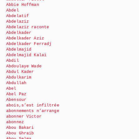
Abbie Hoffman
Abdel
Abdelatif
Abdelaziz
Abdelaziz raconte
Abdelkader
Abdelkader Aziz
Abdelkader Ferradj
Abdelmajid
Abdelmajid Kalai
Abdil
Abdoulaye Wade
Abdul Kader
Abdulkarim
Abdullah
Abel
Abel Paz
Abensour
abois,s’est infiltrée
abonnements n’arrange
abonner Victor
abonnez
Abou Bakari
Abou Ghraib
Abou Selma