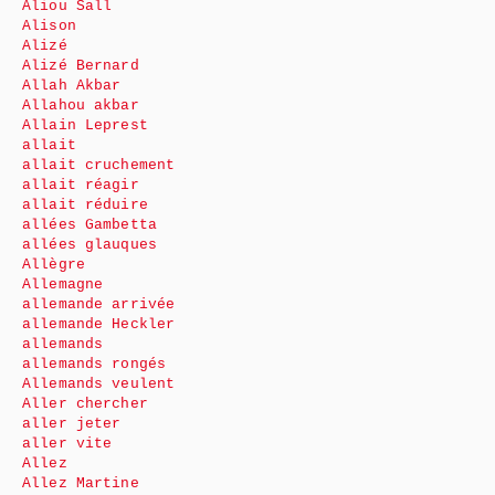
Aliou Sall
Alison
Alizé
Alizé Bernard
Allah Akbar
Allahou akbar
Allain Leprest
allait
allait cruchement
allait réagir
allait réduire
allées Gambetta
allées glauques
Allègre
Allemagne
allemande arrivée
allemande Heckler
allemands
allemands rongés
Allemands veulent
Aller chercher
aller jeter
aller vite
Allez
Allez Martine