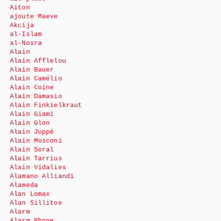
Aiton
ajoute Maeve
Akcija
al-Islam
al-Nosra
Alain
Alain Afflelou
Alain Bauer
Alain Camélio
Alain Coine
Alain Damasio
Alain Finkielkraut
Alain Giami
Alain Glon
Alain Juppé
Alain Mosconi
Alain Soral
Alain Tarrius
Alain Vidalies
Alamano Alliandi
Alameda
Alan Lomax
Alan Sillitoe
Alarm
Alarm Phone