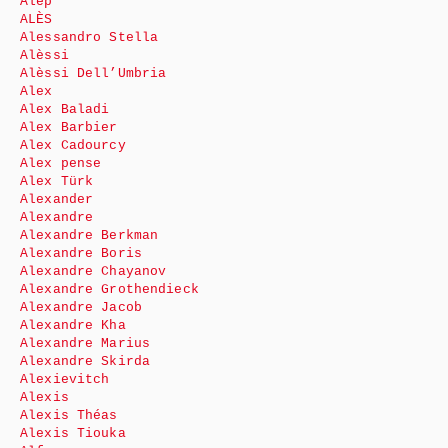
Alep
ALÈS
Alessandro Stella
Alèssi
Alèssi Dell’Umbria
Alex
Alex Baladi
Alex Barbier
Alex Cadourcy
Alex pense
Alex Türk
Alexander
Alexandre
Alexandre Berkman
Alexandre Boris
Alexandre Chayanov
Alexandre Grothendieck
Alexandre Jacob
Alexandre Kha
Alexandre Marius
Alexandre Skirda
Alexievitch
Alexis
Alexis Théas
Alexis Tiouka