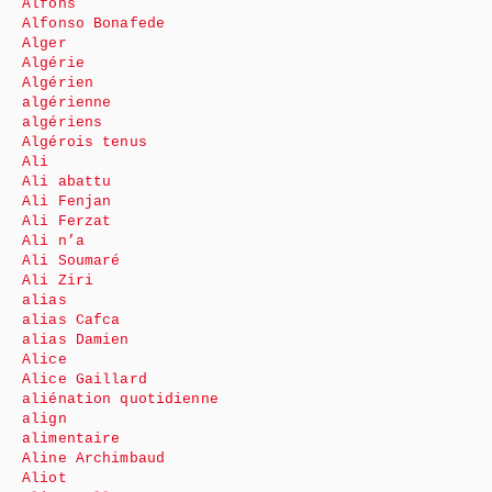
Alfons
Alfonso Bonafede
Alger
Algérie
Algérien
algérienne
algériens
Algérois tenus
Ali
Ali abattu
Ali Fenjan
Ali Ferzat
Ali n’a
Ali Soumaré
Ali Ziri
alias
alias Cafca
alias Damien
Alice
Alice Gaillard
aliénation quotidienne
align
alimentaire
Aline Archimbaud
Aliot