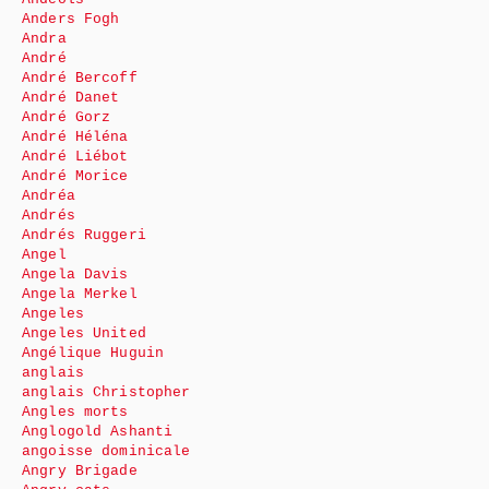
Anders Fogh
Andra
André
André Bercoff
André Danet
André Gorz
André Héléna
André Liébot
André Morice
Andréa
Andrés
Andrés Ruggeri
Angel
Angela Davis
Angela Merkel
Angeles
Angeles United
Angélique Huguin
anglais
anglais Christopher
Angles morts
Anglogold Ashanti
angoisse dominicale
Angry Brigade