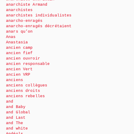
anarchiste Armand
anarchistes
anarchistes individualistes
anarcho-enragés
anarcho-enragés décrétaient
anars qu’on
Anas
Anastasia
ancien camp
ancien fief
ancien ouvroir
ancien responsable
ancien Vert
ancien VRP
anciens
anciens collègues
anciens droits
anciens rebelles
and
and Baby
and Global
and Last
and The
and white
Andéols