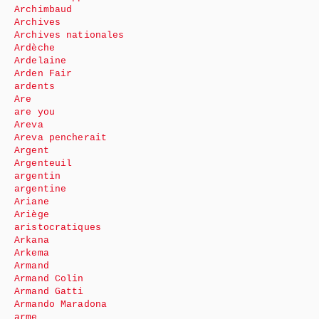
Archimbaud
Archives
Archives nationales
Ardèche
Ardelaine
Arden Fair
ardents
Are
are you
Areva
Areva pencherait
Argent
Argenteuil
argentin
argentine
Ariane
Ariège
aristocratiques
Arkana
Arkema
Armand
Armand Colin
Armand Gatti
Armando Maradona
arme