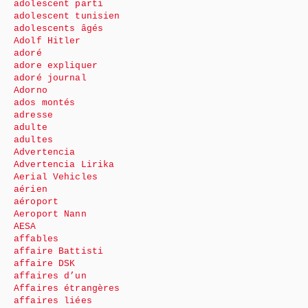
adolescent parti
adolescent tunisien
adolescents âgés
Adolf Hitler
adoré
adore expliquer
adoré journal
Adorno
ados montés
adresse
adulte
adultes
Advertencia
Advertencia Lirika
Aerial Vehicles
aérien
aéroport
Aeroport Nann
AESA
affables
affaire Battisti
affaire DSK
affaires d’un
Affaires étrangères
affaires liées