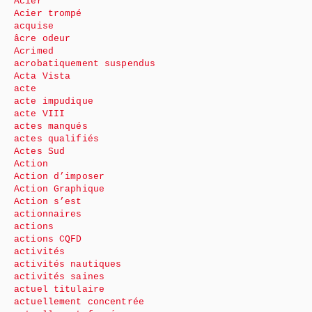
Acier
Acier trompé
acquise
âcre odeur
Acrimed
acrobatiquement suspendus
Acta Vista
acte
acte impudique
acte VIII
actes manqués
actes qualifiés
Actes Sud
Action
Action d’imposer
Action Graphique
Action s’est
actionnaires
actions
actions CQFD
activités
activités nautiques
activités saines
actuel titulaire
actuellement concentrée