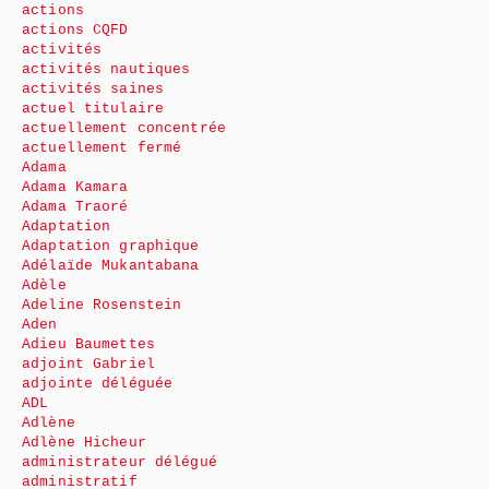
actions
actions CQFD
activités
activités nautiques
activités saines
actuel titulaire
actuellement concentrée
actuellement fermé
Adama
Adama Kamara
Adama Traoré
Adaptation
Adaptation graphique
Adélaïde Mukantabana
Adèle
Adeline Rosenstein
Aden
Adieu Baumettes
adjoint Gabriel
adjointe déléguée
ADL
Adlène
Adlène Hicheur
administrateur délégué
administratif