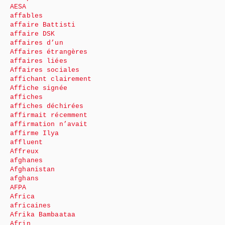
AESA
affables
affaire Battisti
affaire DSK
affaires d’un
Affaires étrangères
affaires liées
Affaires sociales
affichant clairement
Affiche signée
affiches
affiches déchirées
affirmait récemment
affirmation n’avait
affirme Ilya
affluent
Affreux
afghanes
Afghanistan
afghans
AFPA
Africa
africaines
Afrika Bambaataa
Afrin