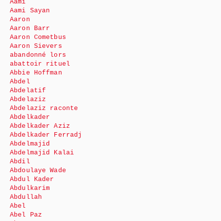
Aami
Aami Sayan
Aaron
Aaron Barr
Aaron Cometbus
Aaron Sievers
abandonné lors
abattoir rituel
Abbie Hoffman
Abdel
Abdelatif
Abdelaziz
Abdelaziz raconte
Abdelkader
Abdelkader Aziz
Abdelkader Ferradj
Abdelmajid
Abdelmajid Kalai
Abdil
Abdoulaye Wade
Abdul Kader
Abdulkarim
Abdullah
Abel
Abel Paz