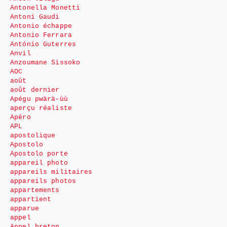
Antonella Monetti
Antoni Gaudi
Antonio échappe
Antonio Ferrara
António Guterres
Anvil
Anzoumane Sissoko
AOC
août
août dernier
Apégu pwärä-ùù
aperçu réaliste
Apéro
APL
apostolique
Apostolo
Apostolo porte
appareil photo
appareils militaires
appareils photos
appartements
appartient
apparue
appel
Appel breton