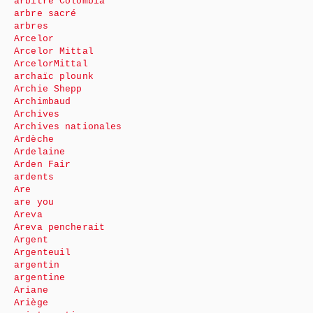
arbitre Colombia
arbre sacré
arbres
Arcelor
Arcelor Mittal
ArcelorMittal
archaïc plounk
Archie Shepp
Archimbaud
Archives
Archives nationales
Ardèche
Ardelaine
Arden Fair
ardents
Are
are you
Areva
Areva pencherait
Argent
Argenteuil
argentin
argentine
Ariane
Ariège