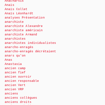
Anacharsis
Anaïs
Anaïs Collet
Anaïs Léonhardt
analyses Présentation
anarchiste
anarchiste Alexandre
anarchiste américain
anarchiste Armand
anarchistes
anarchistes individualistes
anarcho-enragés
anarcho-enragés décrétaient
anars qu’on
Anas
Anastasia
ancien camp
ancien fief
ancien ouvroir
ancien responsable
ancien Vert
ancien VRP
anciens
anciens collègues
anciens droits