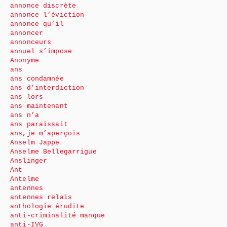
annonce discrète
annonce l’éviction
annonce qu’il
annoncer
annonceurs
annuel s’impose
Anonyme
ans
ans condamnée
ans d’interdiction
ans lors
ans maintenant
ans n’a
ans paraissait
ans,je m’aperçois
Anselm Jappe
Anselme Bellegarrigue
Anslinger
Ant
Antelme
antennes
antennes relais
anthologie érudite
anti-criminalité manque
anti-IVG