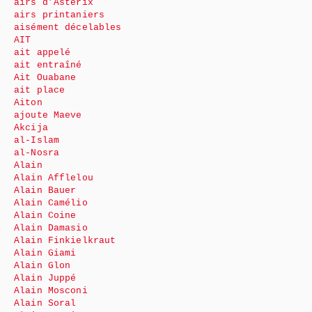
airs d’Astérix
airs printaniers
aisément décelables
AIT
ait appelé
ait entraîné
Ait Ouabane
ait place
Aiton
ajoute Maeve
Akcija
al-Islam
al-Nosra
Alain
Alain Afflelou
Alain Bauer
Alain Camélio
Alain Coine
Alain Damasio
Alain Finkielkraut
Alain Giami
Alain Glon
Alain Juppé
Alain Mosconi
Alain Soral