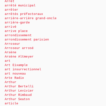
Arrêt
arrêté municipal
arrêter
arrêtés préfectoraux
arrière-arrière grand-oncle
arrière-garde
arrivé
arrive place
arrondissement
arrondissement parisien
Arroseur
Arroseur arrosé
Arsène
Arsène Altmeyer
art
Art Eixample
art insurrectionnel
art nouveau
Arte Radio
Arthur
Arthur Bertelli
Arthur Levivier
Arthur Rimbaud
Arthur Seaton
article