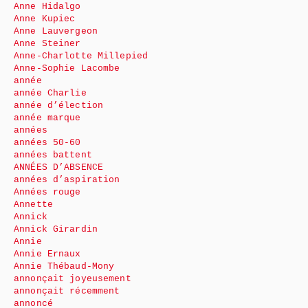
Anne Hidalgo
Anne Kupiec
Anne Lauvergeon
Anne Steiner
Anne-Charlotte Millepied
Anne-Sophie Lacombe
année
année Charlie
année d’élection
année marque
années
années 50-60
années battent
ANNÉES D’ABSENCE
années d’aspiration
Années rouge
Annette
Annick
Annick Girardin
Annie
Annie Ernaux
Annie Thébaud-Mony
annonçait joyeusement
annonçait récemment
annoncé