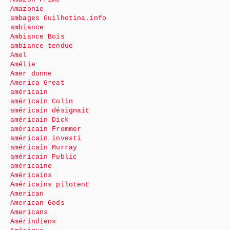
Amazonie
ambages Guilhotina.info
ambiance
Ambiance Bois
ambiance tendue
Amel
Amélie
Amer donne
America Great
américain
américain Colin
américain désignait
américain Dick
américain Frommer
américain investi
américain Murray
américain Public
américaine
Américains
Américains pilotent
American
American Gods
Americans
Amérindiens