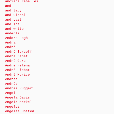
anciens rebelles
and
and Baby
and Global
and Last
and The
and white
Andéols
Anders Fogh
Andra
André
André Bercoff
André Danet
André Gorz
André Héléna
André Liébot
André Morice
Andréa
Andrés
Andrés Ruggeri
Angel
Angela Davis
Angela Merkel
Angeles
Angeles United