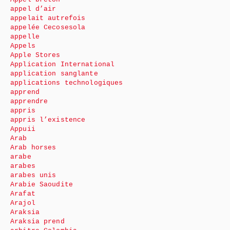
appel d’air
appelait autrefois
appelée Cecosesola
appelle
Appels
Apple Stores
Application International
application sanglante
applications technologiques
apprend
apprendre
appris
appris l’existence
Appuii
Arab
Arab horses
arabe
arabes
arabes unis
Arabie Saoudite
Arafat
Arajol
Araksia
Araksia prend