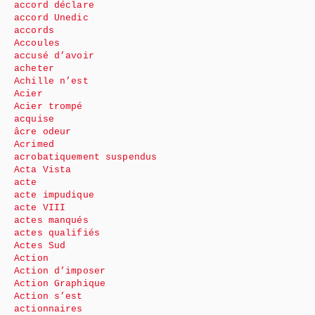
accord déclare
accord Unedic
accords
Accoules
accusé d’avoir
acheter
Achille n’est
Acier
Acier trompé
acquise
âcre odeur
Acrimed
acrobatiquement suspendus
Acta Vista
acte
acte impudique
acte VIII
actes manqués
actes qualifiés
Actes Sud
Action
Action d’imposer
Action Graphique
Action s’est
actionnaires