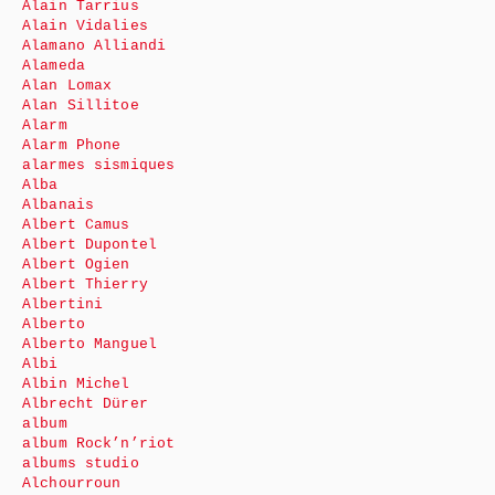
Alain Tarrius
Alain Vidalies
Alamano Alliandi
Alameda
Alan Lomax
Alan Sillitoe
Alarm
Alarm Phone
alarmes sismiques
Alba
Albanais
Albert Camus
Albert Dupontel
Albert Ogien
Albert Thierry
Albertini
Alberto
Alberto Manguel
Albi
Albin Michel
Albrecht Dürer
album
album Rock’n’riot
albums studio
Alchourroun