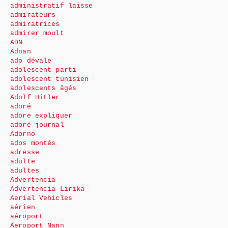
administratif laisse
admirateurs
admiratrices
admirer moult
ADN
Adnan
ado dévale
adolescent parti
adolescent tunisien
adolescents âgés
Adolf Hitler
adoré
adore expliquer
adoré journal
Adorno
ados montés
adresse
adulte
adultes
Advertencia
Advertencia Lirika
Aerial Vehicles
aérien
aéroport
Aeroport Nann