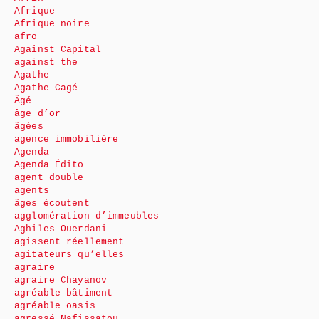
Afrique
Afrique noire
afro
Against Capital
against the
Agathe
Agathe Cagé
Âgé
âge d’or
âgées
agence immobilière
Agenda
Agenda Édito
agent double
agents
âges écoutent
agglomération d’immeubles
Aghiles Ouerdani
agissent réellement
agitateurs qu’elles
agraire
agraire Chayanov
agréable bâtiment
agréable oasis
agressé Nafissatou