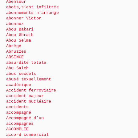
Abensour
abois,s’est infiltrée
abonnements n’arrange
abonner Victor
abonnez
Abou Bakari
Abou Ghraib
Abou Selma
Abrégé
Abruzzes
ABSENCE
absurdité totale
Abu Saleh
abus sexuels
abusé sexuellement
académique
Accident ferroviaire
accident majeur
accident nucléaire
accidents
accompagné
Accompagné d’un
accompagnés
ACCOMPLIE
accord commercial