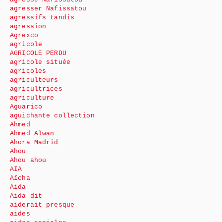
agresser Nafissatou
agressifs tandis
agression
Agrexco
agricole
AGRICOLE PERDU
agricole située
agricoles
agriculteurs
agricultrices
agriculture
Aguarico
aguichante collection
Ahmed
Ahmed Alwan
Ahora Madrid
Ahou
Ahou ahou
AIA
Aïcha
Aida
Aida dit
aiderait presque
aides