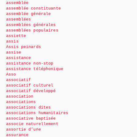
assemblée
assemblée constituante
assemblée générale
assemblées
assemblées générales
assemblées populaires
assiette
assis
Assis peinards
assise
assistance
assistance non-stop
assistance téléphonique
Asso
associatif
associatif culturel
associatif développé
association
associations
associations dites
associations humanitaires
associative baptisée
associe naturellement
assortie d’une
assurance