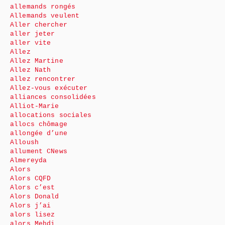
allemands rongés
Allemands veulent
Aller chercher
aller jeter
aller vite
Allez
Allez Martine
Allez Nath
allez rencontrer
Allez-vous exécuter
alliances consolidées
Alliot-Marie
allocations sociales
allocs chômage
allongée d’une
Alloush
allument CNews
Almereyda
Alors
Alors CQFD
Alors c’est
Alors Donald
Alors j’ai
alors lisez
alors Mehdi