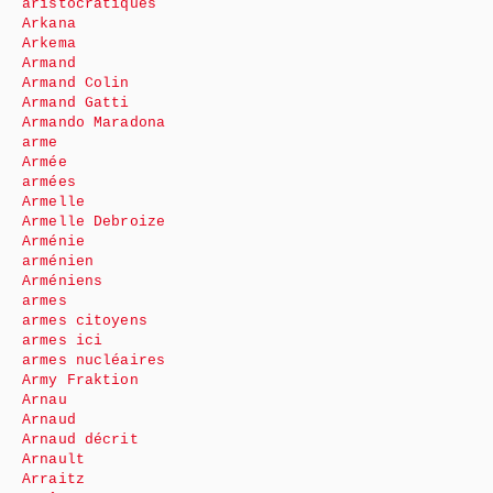
aristocratiques
Arkana
Arkema
Armand
Armand Colin
Armand Gatti
Armando Maradona
arme
Armée
armées
Armelle
Armelle Debroize
Arménie
arménien
Arméniens
armes
armes citoyens
armes ici
armes nucléaires
Army Fraktion
Arnau
Arnaud
Arnaud décrit
Arnault
Arraitz