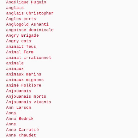
Angélique Huguin
anglais
anglais Christopher
Angles morts
Anglogold Ashanti
angoisse dominicale
Angry Brigade
Angry cats
animait feus
Animal Farm
animal irrationnel
animale
animaux
animaux marins
animaux mignons
animé Folklore
Anjouanais
Anjouanais morts
Anjouanais vivants
Ann Larson
Anna
Anna Bednik
Anne
Anne Carratié
Anne Chaudet