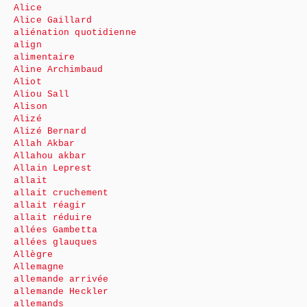
Alice
Alice Gaillard
aliénation quotidienne
align
alimentaire
Aline Archimbaud
Aliot
Aliou Sall
Alison
Alizé
Alizé Bernard
Allah Akbar
Allahou akbar
Allain Leprest
allait
allait cruchement
allait réagir
allait réduire
allées Gambetta
allées glauques
Allègre
Allemagne
allemande arrivée
allemande Heckler
allemands