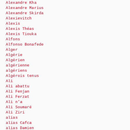
Alexandre Kha
Alexandre Marius
Alexandre Skirda
Alexievitch
Alexis
Alexis Théas
Alexis Tiouka
Alfons
Alfonso Bonafede
Alger
Algérie
Algérien
algérienne
algériens
Algérois tenus
Ali
Ali abattu
Ali Fenjan
Ali Ferzat
Ali n’a
Ali Soumaré
Ali Ziri
alias
alias Cafca
alias Damien