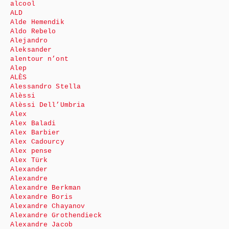
alcool
ALD
Alde Hemendik
Aldo Rebelo
Alejandro
Aleksander
alentour n’ont
Alep
ALÈS
Alessandro Stella
Alèssi
Alèssi Dell’Umbria
Alex
Alex Baladi
Alex Barbier
Alex Cadourcy
Alex pense
Alex Türk
Alexander
Alexandre
Alexandre Berkman
Alexandre Boris
Alexandre Chayanov
Alexandre Grothendieck
Alexandre Jacob