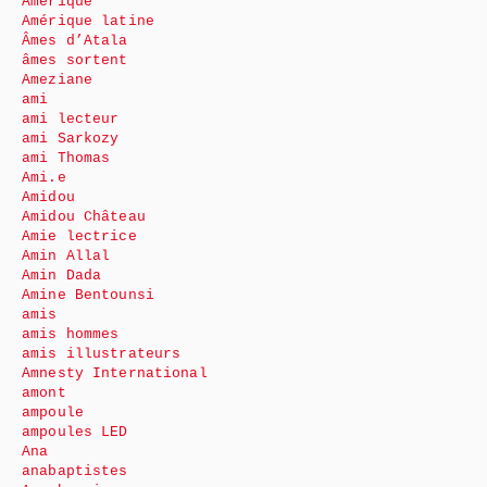
Amérique
Amérique latine
Âmes d’Atala
âmes sortent
Ameziane
ami
ami lecteur
ami Sarkozy
ami Thomas
Ami.e
Amidou
Amidou Château
Amie lectrice
Amin Allal
Amin Dada
Amine Bentounsi
amis
amis hommes
amis illustrateurs
Amnesty International
amont
ampoule
ampoules LED
Ana
anabaptistes