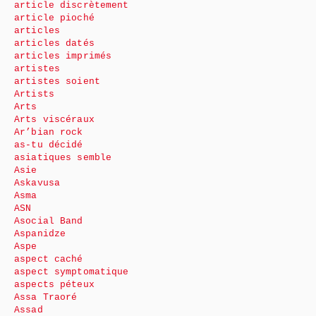
article discrètement
article pioché
articles
articles datés
articles imprimés
artistes
artistes soient
Artists
Arts
Arts viscéraux
Ar’bian rock
as-tu décidé
asiatiques semble
Asie
Askavusa
Asma
ASN
Asocial Band
Aspanidze
Aspe
aspect caché
aspect symptomatique
aspects péteux
Assa Traoré
Assad