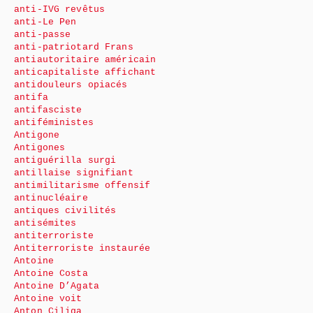
anti-IVG revêtus
anti-Le Pen
anti-passe
anti-patriotard Frans
antiautoritaire américain
anticapitaliste affichant
antidouleurs opiacés
antifa
antifasciste
antiféministes
Antigone
Antigones
antiguérilla surgi
antillaise signifiant
antimilitarisme offensif
antinucléaire
antiques civilités
antisémites
antiterroriste
Antiterroriste instaurée
Antoine
Antoine Costa
Antoine D’Agata
Antoine voit
Anton Ciliga