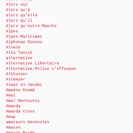
Alors oui
Alors qu’à
alors qu’elle
alors qu’il
Alors qu’outre-Manche
Alpes
Alpes-Maritimes
Alphonse Dianou
Alsace
Alta Tansió
alternative
Alternative Libertaire
Alternative-Police s’offusque
Althusser
Altmeyer
Alwan al-Janabi
Amadou Koumé
Amal
Amal Bentounsi
Amanda
Amanda Cross
Amap
amateurs bénévoles
Amazon
Amazon Prime