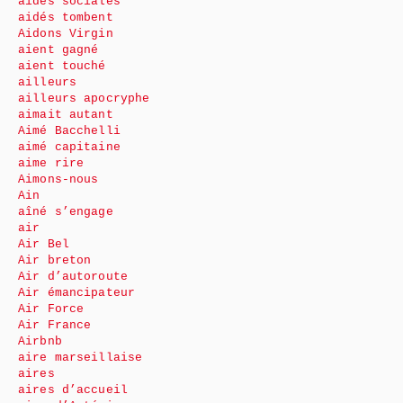
aides sociales
aidés tombent
Aidons Virgin
aient gagné
aient touché
ailleurs
ailleurs apocryphe
aimait autant
Aimé Bacchelli
aimé capitaine
aime rire
Aimons-nous
Ain
aîné s’engage
air
Air Bel
Air breton
Air d’autoroute
Air émancipateur
Air Force
Air France
Airbnb
aire marseillaise
aires
aires d’accueil