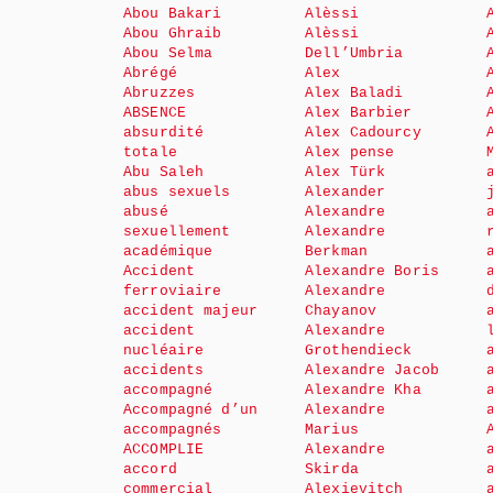
Abou Bakari
Alèssi
Abou Ghraib
Alèssi
Abou Selma
Dell’Umbria
Abrégé
Alex
Abruzzes
Alex Baladi
ABSENCE
Alex Barbier
absurdité
Alex Cadourcy
totale
Alex pense
Abu Saleh
Alex Türk
abus sexuels
Alexander
abusé
Alexandre
sexuellement
Alexandre
académique
Berkman
Accident
Alexandre Boris
ferroviaire
Alexandre
accident majeur
Chayanov
accident
Alexandre
nucléaire
Grothendieck
accidents
Alexandre Jacob
accompagné
Alexandre Kha
Accompagné d’un
Alexandre
accompagnés
Marius
ACCOMPLIE
Alexandre
accord
Skirda
commercial
Alexievitch