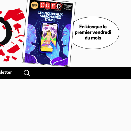
En kiosque le
premier vendredi
du mois
letter