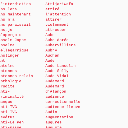
d’interdiction
Attijariwafa
ans lors
attiré
ans maintenant
l’attention
ans n’a
attirer
ans paraissait
violemment
ans,je
attrouper
m’aperçois
Aube
Anselm Jappe
Aube dorée
Anselme
Aubervilliers
Bellegarrigue
Aubry
Anslinger
Auchan
Ant
Aude
Antelme
Aude Lancelin
antennes
Aude Selly
antennes relais
Aude Vidal
anthologie
Audemard
érudite
Audemard
anti-
d’Alançon
criminalité
audience
manque
correctionnelle
anti-IVG
audience fleuve
anti-IVG
Audin
revêtus
augmentation
anti-Le Pen
augures
anti-passe
Auguste