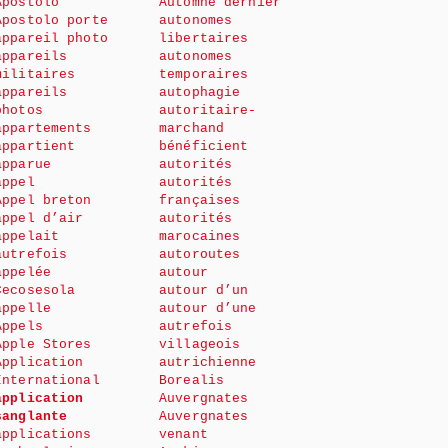
Apostolo
Automne dernier
Apostolo porte
autonomes
appareil photo
libertaires
appareils
autonomes
militaires
temporaires
appareils
autophagie
photos
autoritaire-
appartements
marchand
appartient
bénéficient
apparue
autorités
appel
autorités
Appel breton
françaises
appel d’air
autorités
appelait
marocaines
autrefois
autoroutes
appelée
autour
Cecosesola
autour d’un
appelle
autour d’une
Appels
autrefois
Apple Stores
villageois
Application
autrichienne
International
Borealis
application
Auvergnates
sanglante
Auvergnates
applications
venant