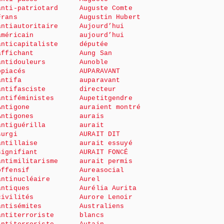
anti-patriotard
Auguste Comte
Frans
Augustin Hubert
antiautoritaire
Aujourd’hui
américain
aujourd’hui
anticapitaliste
députée
affichant
Aung San
antidouleurs
Aunoble
opiacés
AUPARAVANT
antifa
auparavant
antifasciste
directeur
antiféministes
Aupetitgendre
Antigone
auraient montré
Antigones
aurais
antiguérilla
aurait
surgi
AURAIT DIT
antillaise
aurait essuyé
signifiant
AURAIT FONCÉ
antimilitarisme
aurait permis
offensif
Aureasocial
antinucléaire
Aurel
antiques
Aurélia Aurita
civilités
Aurore Lenoir
antisémites
Australiens
antiterroriste
blancs