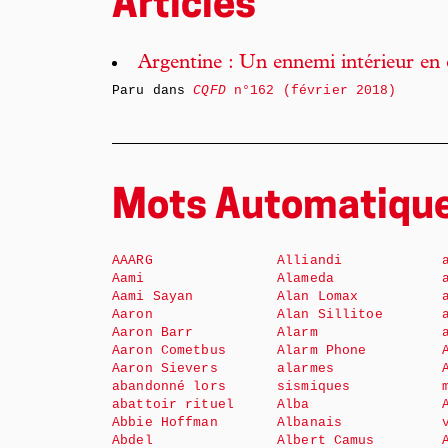
Articles
Argentine : Un ennemi intérieur en
Paru dans
CQFD
n°162 (février 2018)
Mots Automatiqu
AAARG
Alliandi
Aami
Alameda
Aami Sayan
Alan Lomax
Aaron
Alan Sillitoe
Aaron Barr
Alarm
Aaron Cometbus
Alarm Phone
Aaron Sievers
alarmes
abandonné lors
sismiques
abattoir rituel
Alba
Abbie Hoffman
Albanais
Abdel
Albert Camus