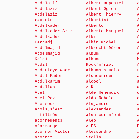
Abdelatif
Albert Dupontel
Abdelaziz
Albert Ogien
Abdelaziz
Albert Thierry
raconte
Albertini
Abdelkader
Alberto
Abdelkader Aziz
Alberto Manguel
Abdelkader
Albi
Ferradj
Albin Michel
Abdelmajid
Albrecht Dürer
Abdelmajid
album
Kalai
album
Abdil
Rock’n’riot
Abdoulaye Wade
albums studio
Abdul Kader
Alchourroun
Abdulkarim
alcool
Abdullah
ALD
Abel
Alde Hemendik
Abel Paz
Aldo Rebelo
Abensour
Alejandro
abois,s’est
Aleksander
infiltrée
alentour n’ont
abonnements
Alep
n’arrange
ALÈS
abonner Victor
Alessandro
abonnez
Stella