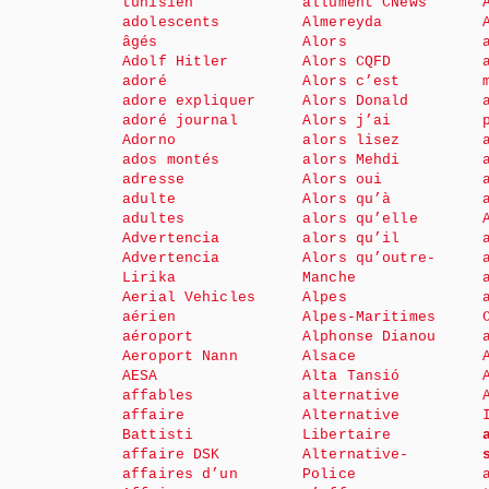
tunisien
allument CNews
adolescents
Almereyda
âgés
Alors
Adolf Hitler
Alors CQFD
adoré
Alors c’est
adore expliquer
Alors Donald
adoré journal
Alors j’ai
Adorno
alors lisez
ados montés
alors Mehdi
adresse
Alors oui
adulte
Alors qu’à
adultes
alors qu’elle
Advertencia
alors qu’il
Advertencia
Alors qu’outre-
Lirika
Manche
Aerial Vehicles
Alpes
aérien
Alpes-Maritimes
aéroport
Alphonse Dianou
Aeroport Nann
Alsace
AESA
Alta Tansió
affables
alternative
affaire
Alternative
Battisti
Libertaire
affaire DSK
Alternative-
affaires d’un
Police