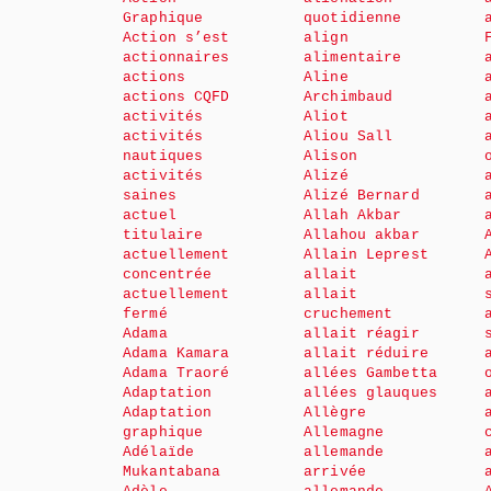
Graphique
quotidienne
Action s’est
align
actionnaires
alimentaire
actions
Aline
actions CQFD
Archimbaud
activités
Aliot
activités
Aliou Sall
nautiques
Alison
activités
Alizé
saines
Alizé Bernard
actuel
Allah Akbar
titulaire
Allahou akbar
actuellement
Allain Leprest
concentrée
allait
actuellement
allait
fermé
cruchement
Adama
allait réagir
Adama Kamara
allait réduire
Adama Traoré
allées Gambetta
Adaptation
allées glauques
Adaptation
Allègre
graphique
Allemagne
Adélaïde
allemande
Mukantabana
arrivée