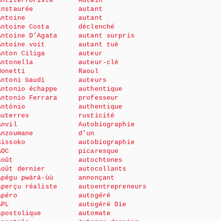
Antiterroriste
Autain
instaurée
autant
Antoine
autant
Antoine Costa
déclenché
Antoine D’Agata
autant surpris
Antoine voit
autant tué
Anton Ciliga
auteur
Antonella
auteur-clé
Monetti
Raoul
Antoni Gaudi
auteurs
Antonio échappe
authentique
Antonio Ferrara
professeur
António
authentique
Guterres
rusticité
Anvil
Autobiographie
Anzoumane
d’un
Sissoko
autobiographie
AOC
picaresque
août
autochtones
août dernier
autocollants
Apégu pwärä-ùù
annonçant
aperçu réaliste
autoentrepreneurs
Apéro
autogéré
APL
autogéré Die
apostolique
automate