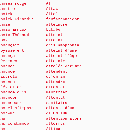
Années rouge
ATT
Annette
Attac
Annick
Attal
Annick Girardin
fanfaronnaient
Annie
atteindre
Annie Ernaux
Lakabe
Annie Thébaud-
atteint
Mony
atteint
annonçait
d’islamophobie
joyeusement
atteint d’une
annonçait
atteint l’âge
récemment
atteinte
annoncé
attelée Acrimed
annonce
attendent
discrète
qu’enfin
annonce
attendre
l’éviction
attentat
annonce qu’il
meurtrier
annoncer
Attentat
annonceurs
sanitaire
annuel s’impose
attente d’un
Anonyme
ATTENTION
ans
attention alors
ans condamnée
atterrés
ans
Attica