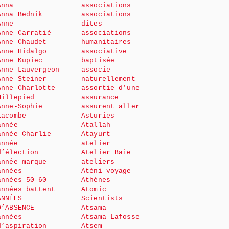
Anna
associations
Anna Bednik
associations
Anne
dites
Anne Carratié
associations
Anne Chaudet
humanitaires
Anne Hidalgo
associative
Anne Kupiec
baptisée
Anne Lauvergeon
associe
Anne Steiner
naturellement
Anne-Charlotte
assortie d’une
Millepied
assurance
Anne-Sophie
assurent aller
Lacombe
Asturies
année
Atallah
année Charlie
Atayurt
année
atelier
d’élection
Atelier Baie
année marque
ateliers
années
Aténi voyage
années 50-60
Athènes
années battent
Atomic
ANNÉES
Scientists
D’ABSENCE
Atsama
années
Atsama Lafosse
d’aspiration
Atsem