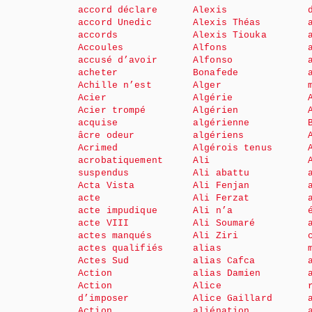
accord déclare
Alexis
accord Unedic
Alexis Théas
accords
Alexis Tiouka
Accoules
Alfons
accusé d’avoir
Alfonso
acheter
Bonafede
Achille n’est
Alger
Acier
Algérie
Acier trompé
Algérien
acquise
algérienne
âcre odeur
algériens
Acrimed
Algérois tenus
acrobatiquement
Ali
suspendus
Ali abattu
Acta Vista
Ali Fenjan
acte
Ali Ferzat
acte impudique
Ali n’a
acte VIII
Ali Soumaré
actes manqués
Ali Ziri
actes qualifiés
alias
Actes Sud
alias Cafca
Action
alias Damien
Action
Alice
d’imposer
Alice Gaillard
Action
aliénation