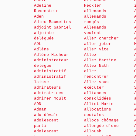
Adèle
allemande
Adeline
Heckler
Rosenstein
allemands
Aden
allemands
Adieu Baumettes
rongés
adjoint Gabriel
Allemands
adjointe
veulent
déléguée
Aller chercher
ADL
aller jeter
Adlène
aller vite
Adlène Hicheur
Allez
administrateur
Allez Martine
délégué
Allez Nath
administratif
allez
administratif
rencontrer
laisse
Allez-vous
admirateurs
exécuter
admiratrices
alliances
admirer moult
consolidées
ADN
Alliot-Marie
Adnan
allocations
ado dévale
sociales
adolescent
allocs chômage
parti
allongée d’une
adolescent
Alloush