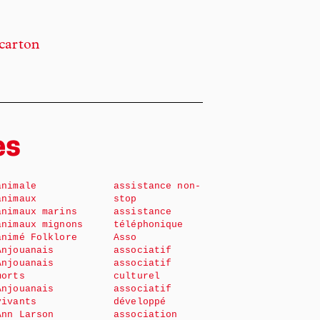
 carton
es
animale
assistance non-
animaux
stop
animaux marins
assistance
animaux mignons
téléphonique
animé Folklore
Asso
Anjouanais
associatif
Anjouanais
associatif
morts
culturel
Anjouanais
associatif
vivants
développé
Ann Larson
association