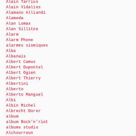
Alain Tarrius
Alain Vidalies
Alamano Alliandi
Alameda
Alan Lomax
Alan Sillitoe
Alarm
Alarm Phone
alarmes sismiques
Alba
Albanais
Albert Camus
Albert Dupontel
Albert Ogien
Albert Thierry
Albertini
Alberto
Alberto Manguel
Albi
Albin Michel
Albrecht Dürer
album
album Rock’n’riot
albums studio
Alchourroun