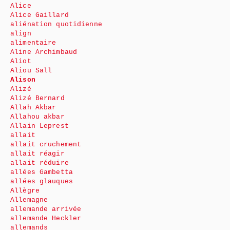
Alice
Alice Gaillard
aliénation quotidienne
align
alimentaire
Aline Archimbaud
Aliot
Aliou Sall
Alison
Alizé
Alizé Bernard
Allah Akbar
Allahou akbar
Allain Leprest
allait
allait cruchement
allait réagir
allait réduire
allées Gambetta
allées glauques
Allègre
Allemagne
allemande arrivée
allemande Heckler
allemands