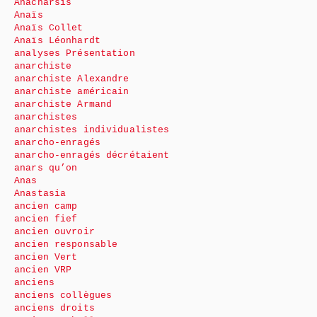
Anacharsis
Anaïs
Anaïs Collet
Anaïs Léonhardt
analyses Présentation
anarchiste
anarchiste Alexandre
anarchiste américain
anarchiste Armand
anarchistes
anarchistes individualistes
anarcho-enragés
anarcho-enragés décrétaient
anars qu’on
Anas
Anastasia
ancien camp
ancien fief
ancien ouvroir
ancien responsable
ancien Vert
ancien VRP
anciens
anciens collègues
anciens droits