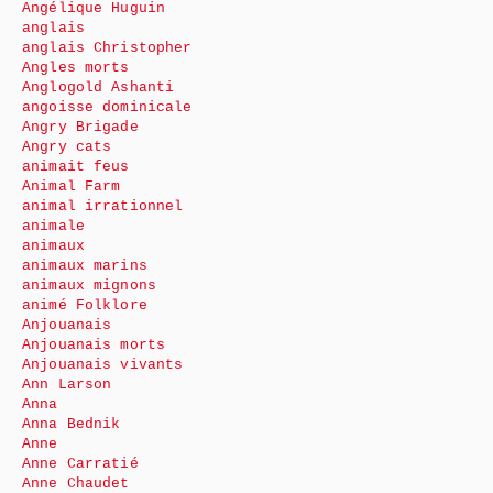
Angélique Huguin
anglais
anglais Christopher
Angles morts
Anglogold Ashanti
angoisse dominicale
Angry Brigade
Angry cats
animait feus
Animal Farm
animal irrationnel
animale
animaux
animaux marins
animaux mignons
animé Folklore
Anjouanais
Anjouanais morts
Anjouanais vivants
Ann Larson
Anna
Anna Bednik
Anne
Anne Carratié
Anne Chaudet