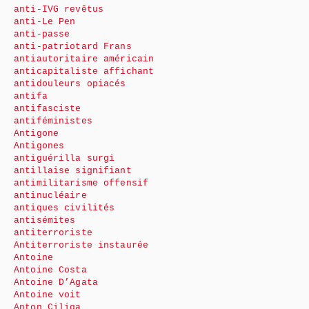
anti-IVG revêtus
anti-Le Pen
anti-passe
anti-patriotard Frans
antiautoritaire américain
anticapitaliste affichant
antidouleurs opiacés
antifa
antifasciste
antiféministes
Antigone
Antigones
antiguérilla surgi
antillaise signifiant
antimilitarisme offensif
antinucléaire
antiques civilités
antisémites
antiterroriste
Antiterroriste instaurée
Antoine
Antoine Costa
Antoine D’Agata
Antoine voit
Anton Ciliga