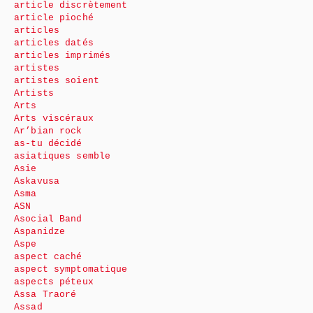
article discrètement
article pioché
articles
articles datés
articles imprimés
artistes
artistes soient
Artists
Arts
Arts viscéraux
Ar’bian rock
as-tu décidé
asiatiques semble
Asie
Askavusa
Asma
ASN
Asocial Band
Aspanidze
Aspe
aspect caché
aspect symptomatique
aspects péteux
Assa Traoré
Assad