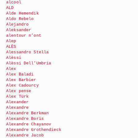
alcool
ALD
Alde Hemendik
Aldo Rebelo
Alejandro
Aleksander
alentour n’ont
Alep
ALÈS
Alessandro Stella
Alèssi
Alèssi Dell’Umbria
Alex
Alex Baladi
Alex Barbier
Alex Cadourcy
Alex pense
Alex Türk
Alexander
Alexandre
Alexandre Berkman
Alexandre Boris
Alexandre Chayanov
Alexandre Grothendieck
Alexandre Jacob