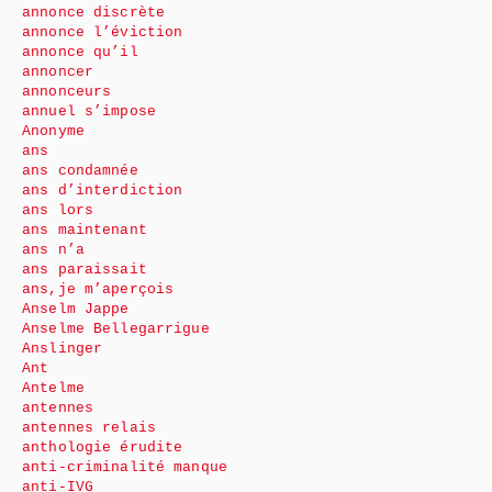
annonce discrète
annonce l’éviction
annonce qu’il
annoncer
annonceurs
annuel s’impose
Anonyme
ans
ans condamnée
ans d’interdiction
ans lors
ans maintenant
ans n’a
ans paraissait
ans,je m’aperçois
Anselm Jappe
Anselme Bellegarrigue
Anslinger
Ant
Antelme
antennes
antennes relais
anthologie érudite
anti-criminalité manque
anti-IVG