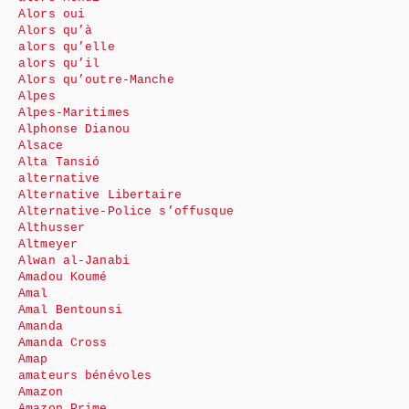
Alors oui
Alors qu’à
alors qu’elle
alors qu’il
Alors qu’outre-Manche
Alpes
Alpes-Maritimes
Alphonse Dianou
Alsace
Alta Tansió
alternative
Alternative Libertaire
Alternative-Police s’offusque
Althusser
Altmeyer
Alwan al-Janabi
Amadou Koumé
Amal
Amal Bentounsi
Amanda
Amanda Cross
Amap
amateurs bénévoles
Amazon
Amazon Prime