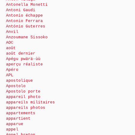
Antonella Monetti
Antoni Gaudi
Antonio échappe
Antonio Ferrara
António Guterres
Anvil
Anzoumane Sissoko
AOC
août
août dernier
Apégu pwärä-ùù
aperçu réaliste
Apéro
APL
apostolique
Apostolo
Apostolo porte
appareil photo
appareils militaires
appareils photos
appartements
appartient
apparue
appel
Appel breton