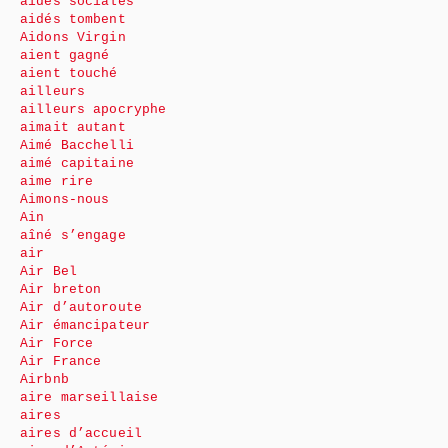
aides sociales
aidés tombent
Aidons Virgin
aient gagné
aient touché
ailleurs
ailleurs apocryphe
aimait autant
Aimé Bacchelli
aimé capitaine
aime rire
Aimons-nous
Ain
aîné s’engage
air
Air Bel
Air breton
Air d’autoroute
Air émancipateur
Air Force
Air France
Airbnb
aire marseillaise
aires
aires d’accueil