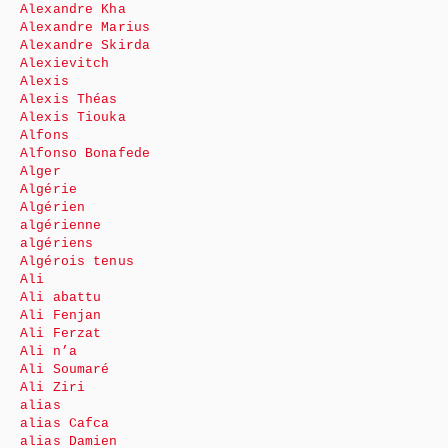
Alexandre Kha
Alexandre Marius
Alexandre Skirda
Alexievitch
Alexis
Alexis Théas
Alexis Tiouka
Alfons
Alfonso Bonafede
Alger
Algérie
Algérien
algérienne
algériens
Algérois tenus
Ali
Ali abattu
Ali Fenjan
Ali Ferzat
Ali n’a
Ali Soumaré
Ali Ziri
alias
alias Cafca
alias Damien