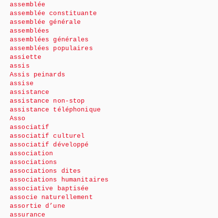
assemblée
assemblée constituante
assemblée générale
assemblées
assemblées générales
assemblées populaires
assiette
assis
Assis peinards
assise
assistance
assistance non-stop
assistance téléphonique
Asso
associatif
associatif culturel
associatif développé
association
associations
associations dites
associations humanitaires
associative baptisée
associe naturellement
assortie d’une
assurance