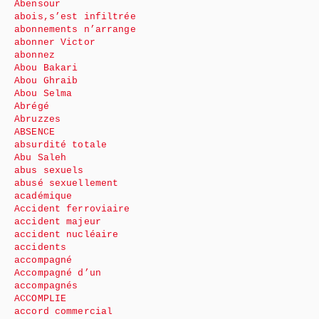
Abensour
abois,s’est infiltrée
abonnements n’arrange
abonner Victor
abonnez
Abou Bakari
Abou Ghraib
Abou Selma
Abrégé
Abruzzes
ABSENCE
absurdité totale
Abu Saleh
abus sexuels
abusé sexuellement
académique
Accident ferroviaire
accident majeur
accident nucléaire
accidents
accompagné
Accompagné d’un
accompagnés
ACCOMPLIE
accord commercial