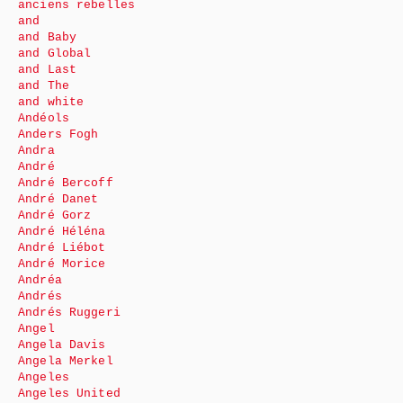
anciens rebelles
and
and Baby
and Global
and Last
and The
and white
Andéols
Anders Fogh
Andra
André
André Bercoff
André Danet
André Gorz
André Héléna
André Liébot
André Morice
Andréa
Andrés
Andrés Ruggeri
Angel
Angela Davis
Angela Merkel
Angeles
Angeles United