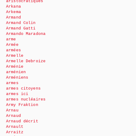
aristocratiques
Arkana
Arkema
Armand
Armand Colin
Armand Gatti
Armando Maradona
arme
Armée
armées
Armelle
Armelle Debroize
Arménie
arménien
Arméniens
armes
armes citoyens
armes ici
armes nucléaires
Army Fraktion
Arnau
Arnaud
Arnaud décrit
Arnault
Arraitz