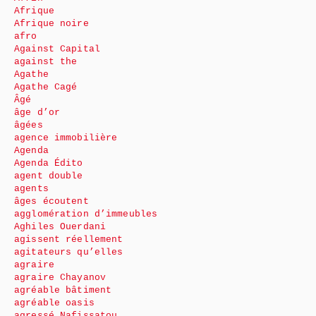
Afrique
Afrique noire
afro
Against Capital
against the
Agathe
Agathe Cagé
Âgé
âge d’or
âgées
agence immobilière
Agenda
Agenda Édito
agent double
agents
âges écoutent
agglomération d’immeubles
Aghiles Ouerdani
agissent réellement
agitateurs qu’elles
agraire
agraire Chayanov
agréable bâtiment
agréable oasis
agressé Nafissatou