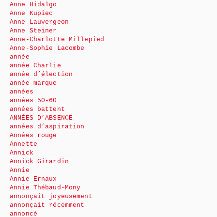
Anne Hidalgo
Anne Kupiec
Anne Lauvergeon
Anne Steiner
Anne-Charlotte Millepied
Anne-Sophie Lacombe
année
année Charlie
année d’élection
année marque
années
années 50-60
années battent
ANNÉES D’ABSENCE
années d’aspiration
Années rouge
Annette
Annick
Annick Girardin
Annie
Annie Ernaux
Annie Thébaud-Mony
annonçait joyeusement
annonçait récemment
annoncé