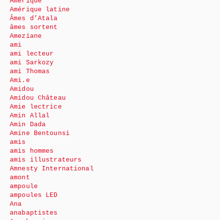
Amérique
Amérique latine
Âmes d’Atala
âmes sortent
Ameziane
ami
ami lecteur
ami Sarkozy
ami Thomas
Ami.e
Amidou
Amidou Château
Amie lectrice
Amin Allal
Amin Dada
Amine Bentounsi
amis
amis hommes
amis illustrateurs
Amnesty International
amont
ampoule
ampoules LED
Ana
anabaptistes