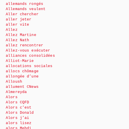
allemands rongés
Allemands veulent
Aller chercher
aller jeter
aller vite
Allez
Allez Martine
Allez Nath
allez rencontrer
Allez-vous exécuter
alliances consolidées
Alliot-Marie
allocations sociales
allocs chômage
allongée d’une
Alloush
allument CNews
Almereyda
Alors
Alors CQFD
Alors c’est
Alors Donald
Alors j’ai
alors lisez
alors Mehdi