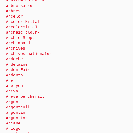
arbitre Colombia
arbre sacré
arbres
Arcelor
Arcelor Mittal
ArcelorMittal
archaïc plounk
Archie Shepp
Archimbaud
Archives
Archives nationales
Ardèche
Ardelaine
Arden Fair
ardents
Are
are you
Areva
Areva pencherait
Argent
Argenteuil
argentin
argentine
Ariane
Ariège