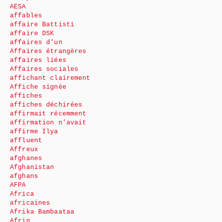
AESA
affables
affaire Battisti
affaire DSK
affaires d’un
Affaires étrangères
affaires liées
Affaires sociales
affichant clairement
Affiche signée
affiches
affiches déchirées
affirmait récemment
affirmation n’avait
affirme Ilya
affluent
Affreux
afghanes
Afghanistan
afghans
AFPA
Africa
africaines
Afrika Bambaataa
Afrin