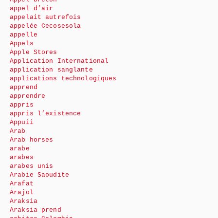
appel d’air
appelait autrefois
appelée Cecosesola
appelle
Appels
Apple Stores
Application International
application sanglante
applications technologiques
apprend
apprendre
appris
appris l’existence
Appuii
Arab
Arab horses
arabe
arabes
arabes unis
Arabie Saoudite
Arafat
Arajol
Araksia
Araksia prend