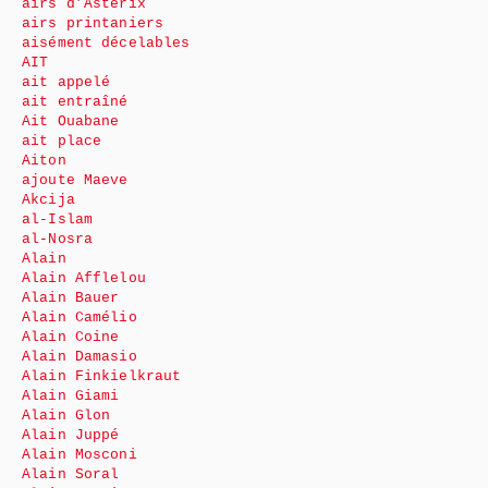
airs d’Astérix
airs printaniers
aisément décelables
AIT
ait appelé
ait entraîné
Ait Ouabane
ait place
Aiton
ajoute Maeve
Akcija
al-Islam
al-Nosra
Alain
Alain Afflelou
Alain Bauer
Alain Camélio
Alain Coine
Alain Damasio
Alain Finkielkraut
Alain Giami
Alain Glon
Alain Juppé
Alain Mosconi
Alain Soral