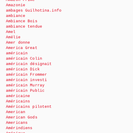
Amazonie
ambages Guilhotina.info
ambiance
Ambiance Bois
ambiance tendue
Amel
Amélie
Amer donne
America Great
américain
américain Colin
américain désignait
américain Dick
américain Frommer
américain investi
américain Murray
américain Public
américaine
Américains
Américains pilotent
American
American Gods
Americans
Amérindiens