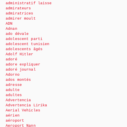
administratif laisse
admirateurs
admiratrices
admirer moult
ADN
Adnan
ado dévale
adolescent parti
adolescent tunisien
adolescents âgés
Adolf Hitler
adoré
adore expliquer
adoré journal
Adorno
ados montés
adresse
adulte
adultes
Advertencia
Advertencia Lirika
Aerial Vehicles
aérien
aéroport
Aeroport Nann