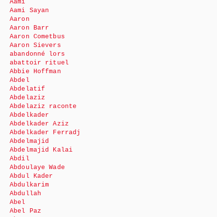
Aami
Aami Sayan
Aaron
Aaron Barr
Aaron Cometbus
Aaron Sievers
abandonné lors
abattoir rituel
Abbie Hoffman
Abdel
Abdelatif
Abdelaziz
Abdelaziz raconte
Abdelkader
Abdelkader Aziz
Abdelkader Ferradj
Abdelmajid
Abdelmajid Kalai
Abdil
Abdoulaye Wade
Abdul Kader
Abdulkarim
Abdullah
Abel
Abel Paz