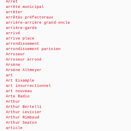
Arrêt
arrêté municipal
arrêter
arrêtés préfectoraux
arrière-arrière grand-oncle
arrière-garde
arrivé
arrive place
arrondissement
arrondissement parisien
Arroseur
Arroseur arrosé
Arsène
Arsène Altmeyer
art
Art Eixample
art insurrectionnel
art nouveau
Arte Radio
Arthur
Arthur Bertelli
Arthur Levivier
Arthur Rimbaud
Arthur Seaton
article