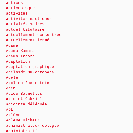
actions
actions CQFD
activités
activités nautiques
activités saines
actuel titulaire
actuellement concentrée
actuellement fermé
Adama
Adama Kamara
Adama Traoré
Adaptation
Adaptation graphique
Adélaïde Mukantabana
Adèle
Adeline Rosenstein
Aden
Adieu Baumettes
adjoint Gabriel
adjointe déléguée
ADL
Adlène
Adlène Hicheur
administrateur délégué
administratif