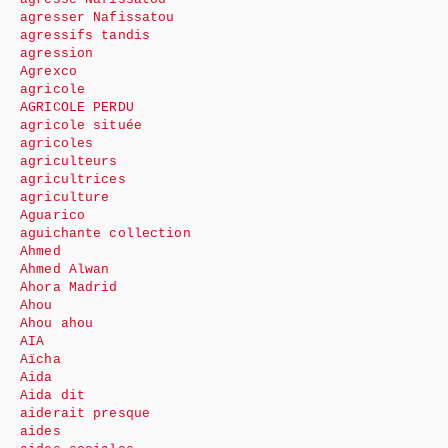
agresser Nafissatou
agressifs tandis
agression
Agrexco
agricole
AGRICOLE PERDU
agricole située
agricoles
agriculteurs
agricultrices
agriculture
Aguarico
aguichante collection
Ahmed
Ahmed Alwan
Ahora Madrid
Ahou
Ahou ahou
AIA
Aïcha
Aida
Aida dit
aiderait presque
aides