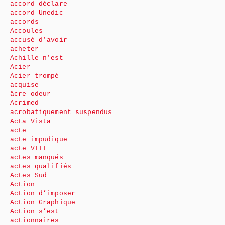
accord déclare
accord Unedic
accords
Accoules
accusé d’avoir
acheter
Achille n’est
Acier
Acier trompé
acquise
âcre odeur
Acrimed
acrobatiquement suspendus
Acta Vista
acte
acte impudique
acte VIII
actes manqués
actes qualifiés
Actes Sud
Action
Action d’imposer
Action Graphique
Action s’est
actionnaires