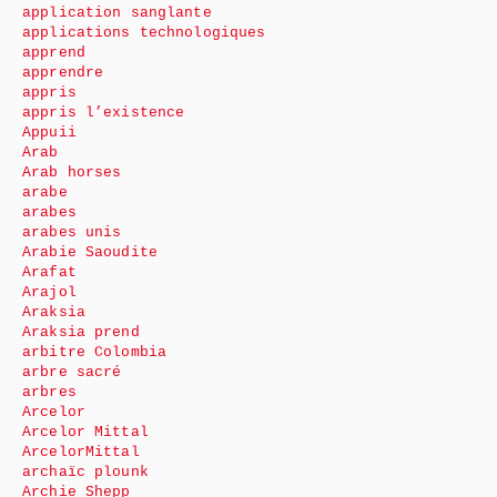
application sanglante
applications technologiques
apprend
apprendre
appris
appris l’existence
Appuii
Arab
Arab horses
arabe
arabes
arabes unis
Arabie Saoudite
Arafat
Arajol
Araksia
Araksia prend
arbitre Colombia
arbre sacré
arbres
Arcelor
Arcelor Mittal
ArcelorMittal
archaïc plounk
Archie Shepp