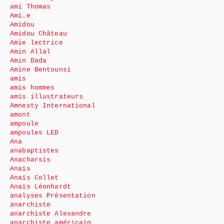
ami Thomas
Ami.e
Amidou
Amidou Château
Amie lectrice
Amin Allal
Amin Dada
Amine Bentounsi
amis
amis hommes
amis illustrateurs
Amnesty International
amont
ampoule
ampoules LED
Ana
anabaptistes
Anacharsis
Anaïs
Anaïs Collet
Anaïs Léonhardt
analyses Présentation
anarchiste
anarchiste Alexandre
anarchiste américain