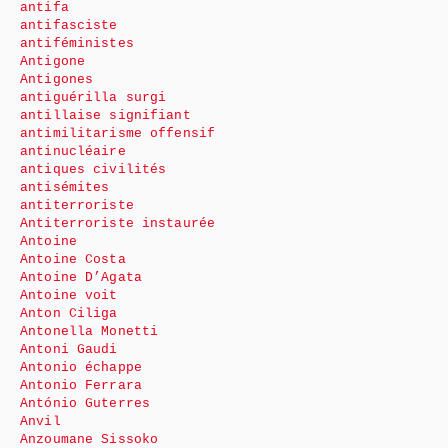
antifa
antifasciste
antiféministes
Antigone
Antigones
antiguérilla surgi
antillaise signifiant
antimilitarisme offensif
antinucléaire
antiques civilités
antisémites
antiterroriste
Antiterroriste instaurée
Antoine
Antoine Costa
Antoine D’Agata
Antoine voit
Anton Ciliga
Antonella Monetti
Antoni Gaudi
Antonio échappe
Antonio Ferrara
António Guterres
Anvil
Anzoumane Sissoko