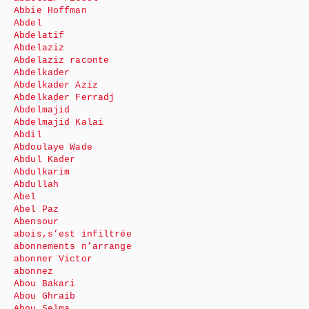
Abbie Hoffman
Abdel
Abdelatif
Abdelaziz
Abdelaziz raconte
Abdelkader
Abdelkader Aziz
Abdelkader Ferradj
Abdelmajid
Abdelmajid Kalai
Abdil
Abdoulaye Wade
Abdul Kader
Abdulkarim
Abdullah
Abel
Abel Paz
Abensour
abois,s’est infiltrée
abonnements n’arrange
abonner Victor
abonnez
Abou Bakari
Abou Ghraib
Abou Selma