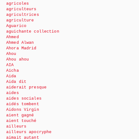
agricoles
agriculteurs
agricultrices
agriculture
Aguarico
aguichante collection
Ahmed
Ahmed Alwan
Ahora Madrid
Ahou
Ahou ahou
AIA
Aïcha
Aida
Aida dit
aiderait presque
aides
aides sociales
aidés tombent
Aidons Virgin
aient gagné
aient touché
ailleurs
ailleurs apocryphe
aimait autant