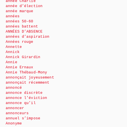
année Charlie
année d’élection
année marque
années
années 50-60
années battent
ANNÉES D’ABSENCE
années d’aspiration
Années rouge
Annette
Annick
Annick Girardin
Annie
Annie Ernaux
Annie Thébaud-Mony
annonçait joyeusement
annonçait récemment
annoncé
annonce discrète
annonce l’éviction
annonce qu’il
annoncer
annonceurs
annuel s’impose
Anonyme