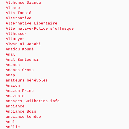
Alphonse Dianou
Alsace
Alta Tansió
alternative
Alternative Libertaire
Alternative-Police s’offusque
Althusser
Altmeyer
Alwan al-Janabi
Amadou Koumé
Amal
Amal Bentounsi
Amanda
Amanda Cross
Amap
amateurs bénévoles
Amazon
Amazon Prime
Amazonie
ambages Guilhotina.info
ambiance
Ambiance Bois
ambiance tendue
Amel
Amélie