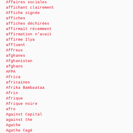
Affaires sociales
affichant clairement
Affiche signée
affiches
affiches déchirées
affirmait récemment
affirmation n’avait
affirme Ilya
affluent
Affreux
afghanes
Afghanistan
afghans
AFPA
Africa
africaines
Afrika Bambaataa
Afrin
Afrique
Afrique noire
afro
Against Capital
against the
Agathe
Agathe Cagé