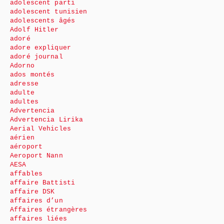
adolescent parti
adolescent tunisien
adolescents âgés
Adolf Hitler
adoré
adore expliquer
adoré journal
Adorno
ados montés
adresse
adulte
adultes
Advertencia
Advertencia Lirika
Aerial Vehicles
aérien
aéroport
Aeroport Nann
AESA
affables
affaire Battisti
affaire DSK
affaires d’un
Affaires étrangères
affaires liées