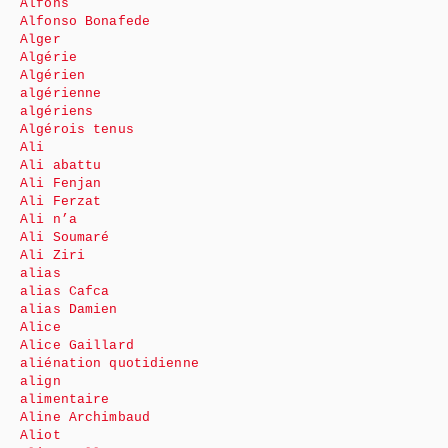
Alfons
Alfonso Bonafede
Alger
Algérie
Algérien
algérienne
algériens
Algérois tenus
Ali
Ali abattu
Ali Fenjan
Ali Ferzat
Ali n’a
Ali Soumaré
Ali Ziri
alias
alias Cafca
alias Damien
Alice
Alice Gaillard
aliénation quotidienne
align
alimentaire
Aline Archimbaud
Aliot