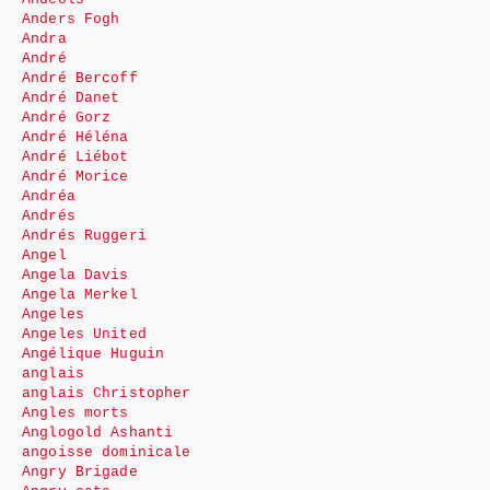
Anders Fogh
Andra
André
André Bercoff
André Danet
André Gorz
André Héléna
André Liébot
André Morice
Andréa
Andrés
Andrés Ruggeri
Angel
Angela Davis
Angela Merkel
Angeles
Angeles United
Angélique Huguin
anglais
anglais Christopher
Angles morts
Anglogold Ashanti
angoisse dominicale
Angry Brigade