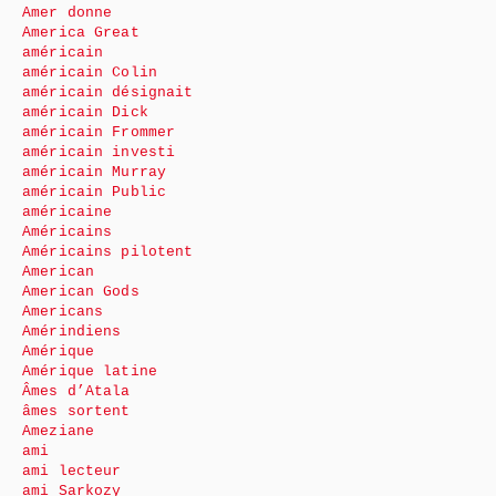
Amer donne
America Great
américain
américain Colin
américain désignait
américain Dick
américain Frommer
américain investi
américain Murray
américain Public
américaine
Américains
Américains pilotent
American
American Gods
Americans
Amérindiens
Amérique
Amérique latine
Âmes d’Atala
âmes sortent
Ameziane
ami
ami lecteur
ami Sarkozy