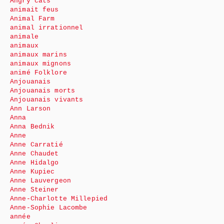
Angry cats
animait feus
Animal Farm
animal irrationnel
animale
animaux
animaux marins
animaux mignons
animé Folklore
Anjouanais
Anjouanais morts
Anjouanais vivants
Ann Larson
Anna
Anna Bednik
Anne
Anne Carratié
Anne Chaudet
Anne Hidalgo
Anne Kupiec
Anne Lauvergeon
Anne Steiner
Anne-Charlotte Millepied
Anne-Sophie Lacombe
année