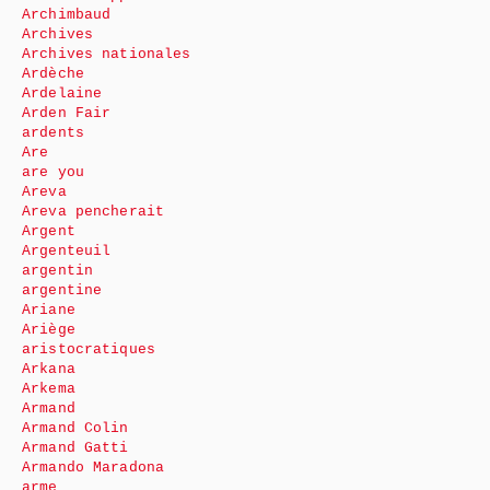
Archimbaud
Archives
Archives nationales
Ardèche
Ardelaine
Arden Fair
ardents
Are
are you
Areva
Areva pencherait
Argent
Argenteuil
argentin
argentine
Ariane
Ariège
aristocratiques
Arkana
Arkema
Armand
Armand Colin
Armand Gatti
Armando Maradona
arme