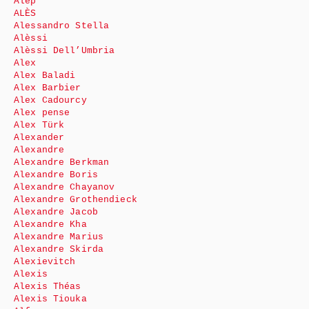
Alep
ALÈS
Alessandro Stella
Alèssi
Alèssi Dell’Umbria
Alex
Alex Baladi
Alex Barbier
Alex Cadourcy
Alex pense
Alex Türk
Alexander
Alexandre
Alexandre Berkman
Alexandre Boris
Alexandre Chayanov
Alexandre Grothendieck
Alexandre Jacob
Alexandre Kha
Alexandre Marius
Alexandre Skirda
Alexievitch
Alexis
Alexis Théas
Alexis Tiouka