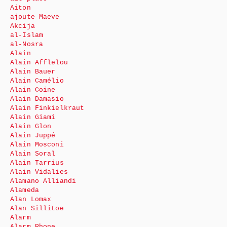
Aiton
ajoute Maeve
Akcija
al-Islam
al-Nosra
Alain
Alain Afflelou
Alain Bauer
Alain Camélio
Alain Coine
Alain Damasio
Alain Finkielkraut
Alain Giami
Alain Glon
Alain Juppé
Alain Mosconi
Alain Soral
Alain Tarrius
Alain Vidalies
Alamano Alliandi
Alameda
Alan Lomax
Alan Sillitoe
Alarm
Alarm Phone