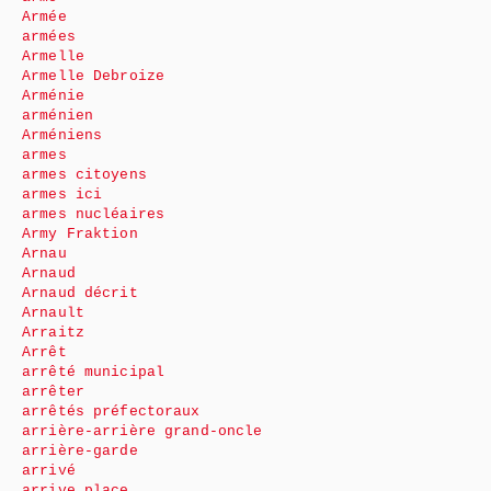
Armée
armées
Armelle
Armelle Debroize
Arménie
arménien
Arméniens
armes
armes citoyens
armes ici
armes nucléaires
Army Fraktion
Arnau
Arnaud
Arnaud décrit
Arnault
Arraitz
Arrêt
arrêté municipal
arrêter
arrêtés préfectoraux
arrière-arrière grand-oncle
arrière-garde
arrivé
arrive place