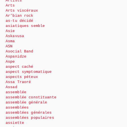
Artists
Arts
Arts viscéraux
Ar’bian rock
as-tu décidé
asiatiques semble
Asie
Askavusa
Asma
ASN
Asocial Band
Aspanidze
Aspe
aspect caché
aspect symptomatique
aspects péteux
Assa Traoré
Assad
assemblée
assemblée constituante
assemblée générale
assemblées
assemblées générales
assemblées populaires
assiette