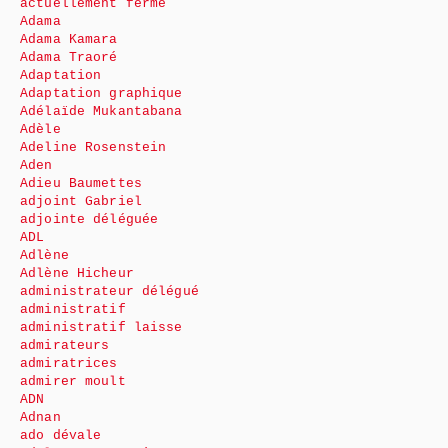
actuellement fermé
Adama
Adama Kamara
Adama Traoré
Adaptation
Adaptation graphique
Adélaïde Mukantabana
Adèle
Adeline Rosenstein
Aden
Adieu Baumettes
adjoint Gabriel
adjointe déléguée
ADL
Adlène
Adlène Hicheur
administrateur délégué
administratif
administratif laisse
admirateurs
admiratrices
admirer moult
ADN
Adnan
ado dévale