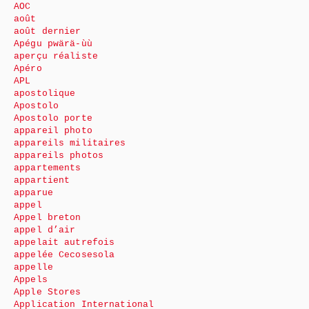
AOC
août
août dernier
Apégu pwärä-ùù
aperçu réaliste
Apéro
APL
apostolique
Apostolo
Apostolo porte
appareil photo
appareils militaires
appareils photos
appartements
appartient
apparue
appel
Appel breton
appel d’air
appelait autrefois
appelée Cecosesola
appelle
Appels
Apple Stores
Application International