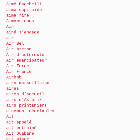
Aimé Bacchelli
aimé capitaine
aime rire
Aimons-nous
Ain
aîné s’engage
air
Air Bel
Air breton
Air d’autoroute
Air émancipateur
Air Force
Air France
Airbnb
aire marseillaise
aires
aires d’accueil
airs d’Astérix
airs printaniers
aisément décelables
AIT
ait appelé
ait entraîné
Ait Ouabane
ait place