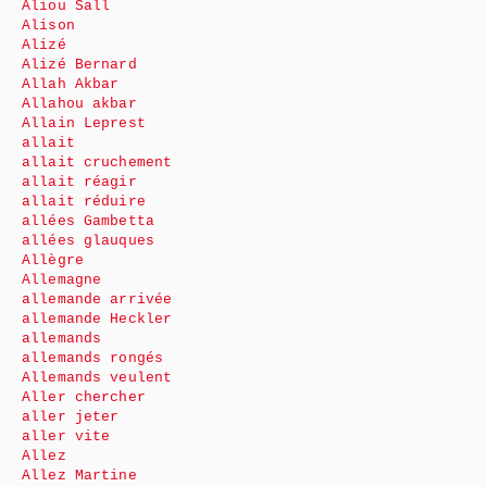
Aliou Sall
Alison
Alizé
Alizé Bernard
Allah Akbar
Allahou akbar
Allain Leprest
allait
allait cruchement
allait réagir
allait réduire
allées Gambetta
allées glauques
Allègre
Allemagne
allemande arrivée
allemande Heckler
allemands
allemands rongés
Allemands veulent
Aller chercher
aller jeter
aller vite
Allez
Allez Martine