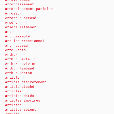
arrondissement
arrondissement parisien
Arroseur
Arroseur arrosé
Arsène
Arsène Altmeyer
art
Art Eixample
art insurrectionnel
art nouveau
Arte Radio
Arthur
Arthur Bertelli
Arthur Levivier
Arthur Rimbaud
Arthur Seaton
article
article discrètement
article pioché
articles
articles datés
articles imprimés
artistes
artistes soient