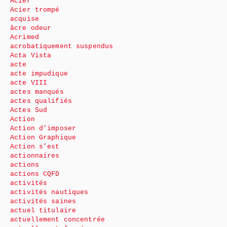
Acier
Acier trompé
acquise
âcre odeur
Acrimed
acrobatiquement suspendus
Acta Vista
acte
acte impudique
acte VIII
actes manqués
actes qualifiés
Actes Sud
Action
Action d’imposer
Action Graphique
Action s’est
actionnaires
actions
actions CQFD
activités
activités nautiques
activités saines
actuel titulaire
actuellement concentrée