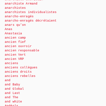
anarchiste Armand
anarchistes
anarchistes individualistes
anarcho-enragés
anarcho-enragés décrétaient
anars qu’on
Anas
Anastasia
ancien camp
ancien fief
ancien ouvroir
ancien responsable
ancien Vert
ancien VRP
anciens
anciens collègues
anciens droits
anciens rebelles
and
and Baby
and Global
and Last
and The
and white
Andéols