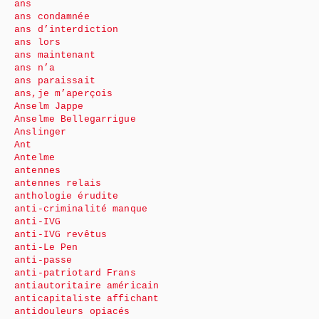
ans
ans condamnée
ans d’interdiction
ans lors
ans maintenant
ans n’a
ans paraissait
ans,je m’aperçois
Anselm Jappe
Anselme Bellegarrigue
Anslinger
Ant
Antelme
antennes
antennes relais
anthologie érudite
anti-criminalité manque
anti-IVG
anti-IVG revêtus
anti-Le Pen
anti-passe
anti-patriotard Frans
antiautoritaire américain
anticapitaliste affichant
antidouleurs opiacés