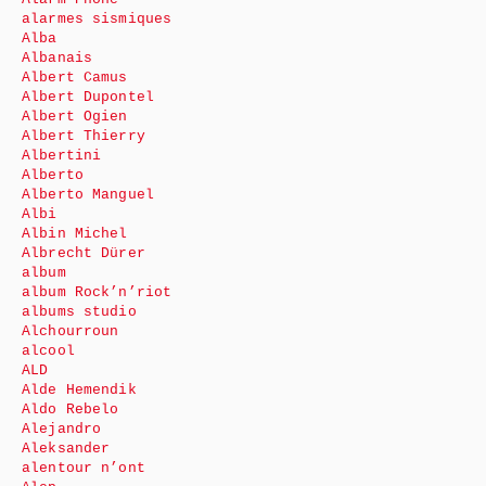
alarmes sismiques
Alba
Albanais
Albert Camus
Albert Dupontel
Albert Ogien
Albert Thierry
Albertini
Alberto
Alberto Manguel
Albi
Albin Michel
Albrecht Dürer
album
album Rock’n’riot
albums studio
Alchourroun
alcool
ALD
Alde Hemendik
Aldo Rebelo
Alejandro
Aleksander
alentour n’ont