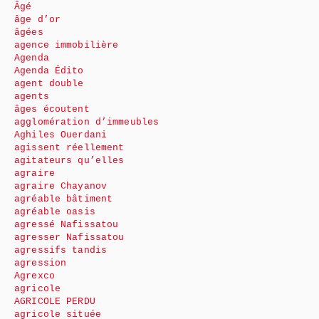
Âgé
âge d’or
âgées
agence immobilière
Agenda
Agenda Édito
agent double
agents
âges écoutent
agglomération d’immeubles
Aghiles Ouerdani
agissent réellement
agitateurs qu’elles
agraire
agraire Chayanov
agréable bâtiment
agréable oasis
agressé Nafissatou
agresser Nafissatou
agressifs tandis
agression
Agrexco
agricole
AGRICOLE PERDU
agricole située