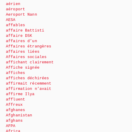
aérien
aéroport
Aeroport Nann
AESA
affables
affaire Battisti
affaire DSK
affaires d’un
Affaires étrangères
affaires liées
Affaires sociales
affichant clairement
Affiche signée
affiches
affiches déchirées
affirmait récemment
affirmation n’avait
affirme Ilya
affluent
Affreux
afghanes
Afghanistan
afghans
AFPA
Africa