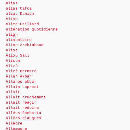
alias
alias Cafca
alias Damien
Alice
Alice Gaillard
aliénation quotidienne
align
alimentaire
Aline Archimbaud
Aliot
Aliou Sall
Alison
Alizé
Alizé Bernard
Allah Akbar
Allahou akbar
Allain Leprest
allait
allait cruchement
allait réagir
allait réduire
allées Gambetta
allées glauques
Allègre
Allemagne