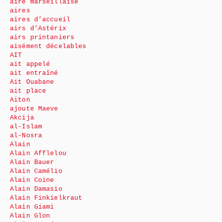
aire marseillaise
aires
aires d’accueil
airs d’Astérix
airs printaniers
aisément décelables
AIT
ait appelé
ait entraîné
Ait Ouabane
ait place
Aiton
ajoute Maeve
Akcija
al-Islam
al-Nosra
Alain
Alain Afflelou
Alain Bauer
Alain Camélio
Alain Coine
Alain Damasio
Alain Finkielkraut
Alain Giami
Alain Glon