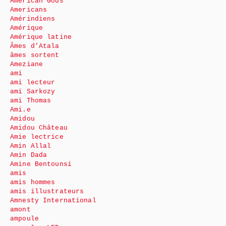
American Gods
Americans
Amérindiens
Amérique
Amérique latine
Âmes d’Atala
âmes sortent
Ameziane
ami
ami lecteur
ami Sarkozy
ami Thomas
Ami.e
Amidou
Amidou Château
Amie lectrice
Amin Allal
Amin Dada
Amine Bentounsi
amis
amis hommes
amis illustrateurs
Amnesty International
amont
ampoule