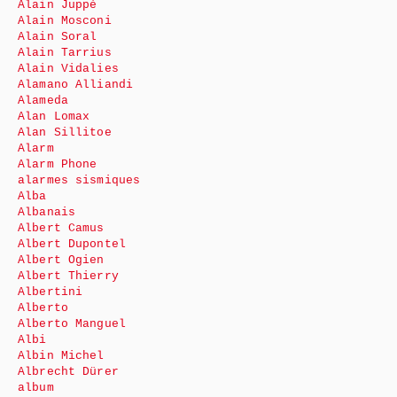
Alain Juppé
Alain Mosconi
Alain Soral
Alain Tarrius
Alain Vidalies
Alamano Alliandi
Alameda
Alan Lomax
Alan Sillitoe
Alarm
Alarm Phone
alarmes sismiques
Alba
Albanais
Albert Camus
Albert Dupontel
Albert Ogien
Albert Thierry
Albertini
Alberto
Alberto Manguel
Albi
Albin Michel
Albrecht Dürer
album