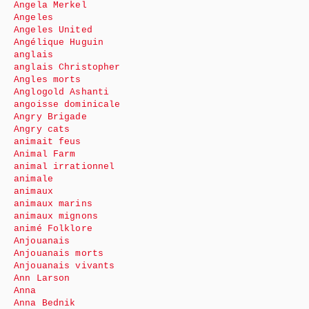
Angela Merkel
Angeles
Angeles United
Angélique Huguin
anglais
anglais Christopher
Angles morts
Anglogold Ashanti
angoisse dominicale
Angry Brigade
Angry cats
animait feus
Animal Farm
animal irrationnel
animale
animaux
animaux marins
animaux mignons
animé Folklore
Anjouanais
Anjouanais morts
Anjouanais vivants
Ann Larson
Anna
Anna Bednik