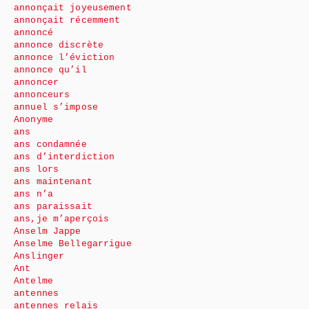
annonçait joyeusement
annonçait récemment
annoncé
annonce discrète
annonce l’éviction
annonce qu’il
annoncer
annonceurs
annuel s’impose
Anonyme
ans
ans condamnée
ans d’interdiction
ans lors
ans maintenant
ans n’a
ans paraissait
ans,je m’aperçois
Anselm Jappe
Anselme Bellegarrigue
Anslinger
Ant
Antelme
antennes
antennes relais