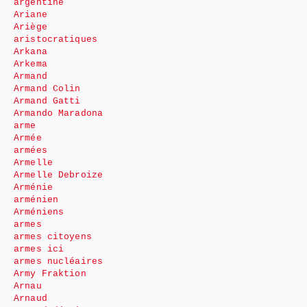
argentine
Ariane
Ariège
aristocratiques
Arkana
Arkema
Armand
Armand Colin
Armand Gatti
Armando Maradona
arme
Armée
armées
Armelle
Armelle Debroize
Arménie
arménien
Arméniens
armes
armes citoyens
armes ici
armes nucléaires
Army Fraktion
Arnau
Arnaud