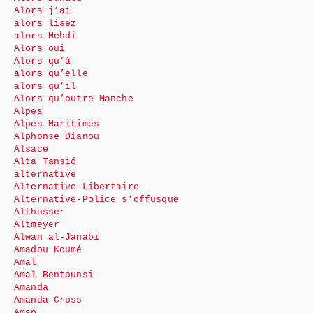
Alors j’ai
alors lisez
alors Mehdi
Alors oui
Alors qu’à
alors qu’elle
alors qu’il
Alors qu’outre-Manche
Alpes
Alpes-Maritimes
Alphonse Dianou
Alsace
Alta Tansió
alternative
Alternative Libertaire
Alternative-Police s’offusque
Althusser
Altmeyer
Alwan al-Janabi
Amadou Koumé
Amal
Amal Bentounsi
Amanda
Amanda Cross
Amap