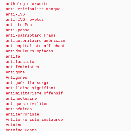
anthologie érudite
anti-criminalité manque
anti-IVG
anti-IVG revêtus
anti-Le Pen
anti-passe
anti-patriotard Frans
antiautoritaire américain
anticapitaliste affichant
antidouleurs opiacés
antifa
antifasciste
antiféministes
Antigone
Antigones
antiguérilla surgi
antillaise signifiant
antimilitarisme offensif
antinucléaire
antiques civilités
antisémites
antiterroriste
Antiterroriste instaurée
Antoine
Antoine Costa