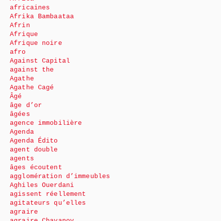
africaines
Afrika Bambaataa
Afrin
Afrique
Afrique noire
afro
Against Capital
against the
Agathe
Agathe Cagé
Âgé
âge d’or
âgées
agence immobilière
Agenda
Agenda Édito
agent double
agents
âges écoutent
agglomération d’immeubles
Aghiles Ouerdani
agissent réellement
agitateurs qu’elles
agraire
agraire Chayanov