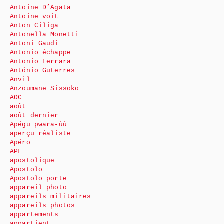
Antoine D’Agata
Antoine voit
Anton Ciliga
Antonella Monetti
Antoni Gaudi
Antonio échappe
Antonio Ferrara
António Guterres
Anvil
Anzoumane Sissoko
AOC
août
août dernier
Apégu pwärä-ùù
aperçu réaliste
Apéro
APL
apostolique
Apostolo
Apostolo porte
appareil photo
appareils militaires
appareils photos
appartements
appartient