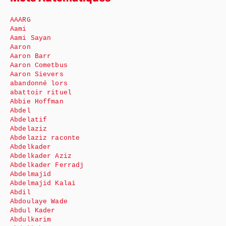
AAARG
Aami
Aami Sayan
Aaron
Aaron Barr
Aaron Cometbus
Aaron Sievers
abandonné lors
abattoir rituel
Abbie Hoffman
Abdel
Abdelatif
Abdelaziz
Abdelaziz raconte
Abdelkader
Abdelkader Aziz
Abdelkader Ferradj
Abdelmajid
Abdelmajid Kalai
Abdil
Abdoulaye Wade
Abdul Kader
Abdulkarim