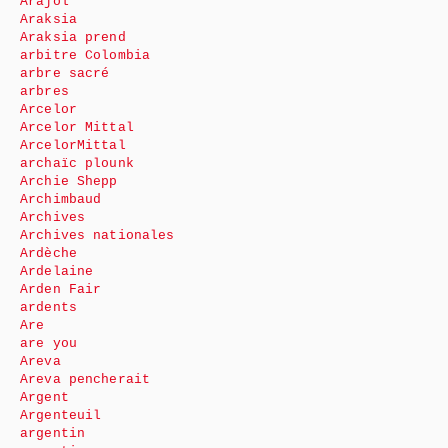
Arajol
Araksia
Araksia prend
arbitre Colombia
arbre sacré
arbres
Arcelor
Arcelor Mittal
ArcelorMittal
archaïc plounk
Archie Shepp
Archimbaud
Archives
Archives nationales
Ardèche
Ardelaine
Arden Fair
ardents
Are
are you
Areva
Areva pencherait
Argent
Argenteuil
argentin