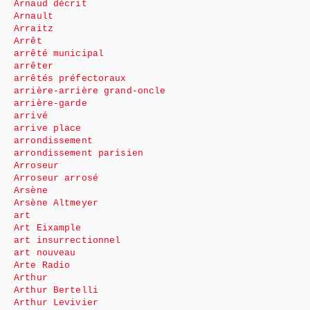
Arnaud décrit
Arnault
Arraitz
Arrêt
arrêté municipal
arrêter
arrêtés préfectoraux
arrière-arrière grand-oncle
arrière-garde
arrivé
arrive place
arrondissement
arrondissement parisien
Arroseur
Arroseur arrosé
Arsène
Arsène Altmeyer
art
Art Eixample
art insurrectionnel
art nouveau
Arte Radio
Arthur
Arthur Bertelli
Arthur Levivier