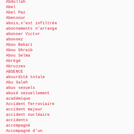
Abdullah
Abel
Abel Paz
Abensour
abois,s’est infiltrée
abonnements n’arrange
abonner Victor
abonnez
Abou Bakari
Abou Ghraib
Abou Selma
Abrégé
Abruzzes
ABSENCE
absurdité totale
Abu Saleh
abus sexuels
abusé sexuellement
académique
Accident ferroviaire
accident majeur
accident nucléaire
accidents
accompagné
Accompagné d’un