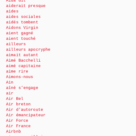
Aida dit
aiderait presque
aides
aides sociales
aidés tombent
Aidons Virgin
aient gagné
aient touché
ailleurs
ailleurs apocryphe
aimait autant
Aimé Bacchelli
aimé capitaine
aime rire
Aimons-nous
Ain
aîné s’engage
air
Air Bel
Air breton
Air d’autoroute
Air émancipateur
Air Force
Air France
Airbnb