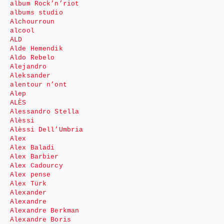
album Rock’n’riot
albums studio
Alchourroun
alcool
ALD
Alde Hemendik
Aldo Rebelo
Alejandro
Aleksander
alentour n’ont
Alep
ALÈS
Alessandro Stella
Alèssi
Alèssi Dell’Umbria
Alex
Alex Baladi
Alex Barbier
Alex Cadourcy
Alex pense
Alex Türk
Alexander
Alexandre
Alexandre Berkman
Alexandre Boris