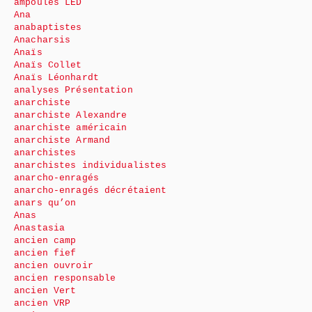
ampoules LED
Ana
anabaptistes
Anacharsis
Anaïs
Anaïs Collet
Anaïs Léonhardt
analyses Présentation
anarchiste
anarchiste Alexandre
anarchiste américain
anarchiste Armand
anarchistes
anarchistes individualistes
anarcho-enragés
anarcho-enragés décrétaient
anars qu’on
Anas
Anastasia
ancien camp
ancien fief
ancien ouvroir
ancien responsable
ancien Vert
ancien VRP