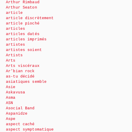
Arthur Rimbaud
Arthur Seaton
article
article discrètement
article pioché
articles
articles datés
articles imprimés
artistes
artistes soient
Artists
Arts
Arts viscéraux
Ar’bian rock
as-tu décidé
asiatiques semble
Asie
Askavusa
Asma
ASN
Asocial Band
Aspanidze
Aspe
aspect caché
aspect symptomatique