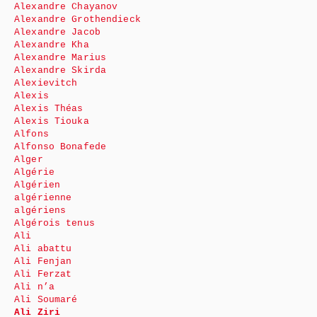
Alexandre Chayanov
Alexandre Grothendieck
Alexandre Jacob
Alexandre Kha
Alexandre Marius
Alexandre Skirda
Alexievitch
Alexis
Alexis Théas
Alexis Tiouka
Alfons
Alfonso Bonafede
Alger
Algérie
Algérien
algérienne
algériens
Algérois tenus
Ali
Ali abattu
Ali Fenjan
Ali Ferzat
Ali n’a
Ali Soumaré
Ali Ziri