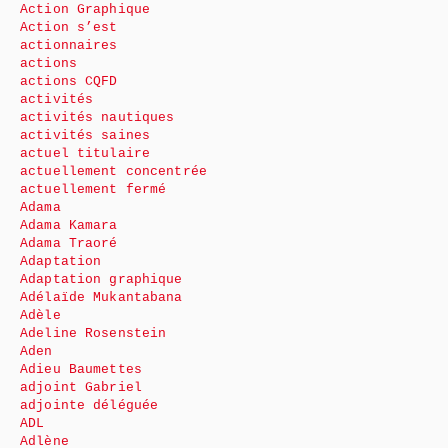
Action Graphique
Action s’est
actionnaires
actions
actions CQFD
activités
activités nautiques
activités saines
actuel titulaire
actuellement concentrée
actuellement fermé
Adama
Adama Kamara
Adama Traoré
Adaptation
Adaptation graphique
Adélaïde Mukantabana
Adèle
Adeline Rosenstein
Aden
Adieu Baumettes
adjoint Gabriel
adjointe déléguée
ADL
Adlène