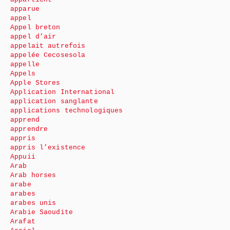
apparue
appel
Appel breton
appel d’air
appelait autrefois
appelée Cecosesola
appelle
Appels
Apple Stores
Application International
application sanglante
applications technologiques
apprend
apprendre
appris
appris l’existence
Appuii
Arab
Arab horses
arabe
arabes
arabes unis
Arabie Saoudite
Arafat