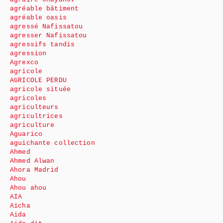
agréable bâtiment
agréable oasis
agressé Nafissatou
agresser Nafissatou
agressifs tandis
agression
Agrexco
agricole
AGRICOLE PERDU
agricole située
agricoles
agriculteurs
agricultrices
agriculture
Aguarico
aguichante collection
Ahmed
Ahmed Alwan
Ahora Madrid
Ahou
Ahou ahou
AIA
Aïcha
Aida