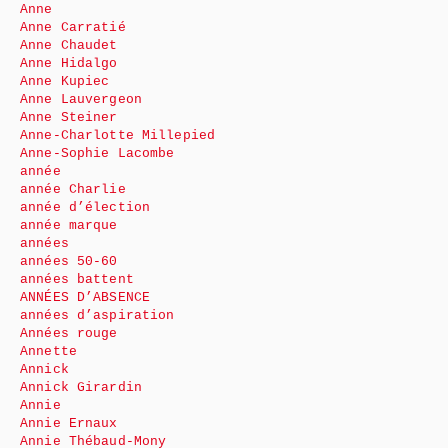
Anne
Anne Carratié
Anne Chaudet
Anne Hidalgo
Anne Kupiec
Anne Lauvergeon
Anne Steiner
Anne-Charlotte Millepied
Anne-Sophie Lacombe
année
année Charlie
année d’élection
année marque
années
années 50-60
années battent
ANNÉES D’ABSENCE
années d’aspiration
Années rouge
Annette
Annick
Annick Girardin
Annie
Annie Ernaux
Annie Thébaud-Mony