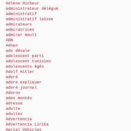
Adlène Hicheur
administrateur délégué
administratif
administratif laisse
admirateurs
admiratrices
admirer moult
ADN
Adnan
ado dévale
adolescent parti
adolescent tunisien
adolescents âgés
Adolf Hitler
adoré
adore expliquer
adoré journal
Adorno
ados montés
adresse
adulte
adultes
Advertencia
Advertencia Lirika
Aerial Vehicles