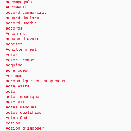
accompagnés
ACCOMPLIE
accord commercial
accord déclare
accord Unedic
accords
Accoules
accusé d’avoir
acheter
Achille n’est
Acier
Acier trompé
acquise
âcre odeur
Acrimed
acrobatiquement suspendus
Acta Vista
acte
acte impudique
acte VIII
actes manqués
actes qualifiés
Actes Sud
Action
Action d’imposer