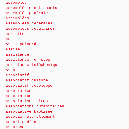
assemblée
assemblée constituante
assemblée générale
assemblées
assemblées générales
assemblées populaires
assiette
assis
Assis peinards
assise
assistance
assistance non-stop
assistance téléphonique
Asso
associatif
associatif culturel
associatif développé
association
associations
associations dites
associations humanitaires
associative baptisée
associe naturellement
assortie d’une
assurance