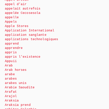
appel d’air
appelait autrefois
appelée Cecosesola
appelle
Appels
Apple Stores
Application International
application sanglante
applications technologiques
apprend
apprendre
appris
appris l’existence
Appuii
Arab
Arab horses
arabe
arabes
arabes unis
Arabie Saoudite
Arafat
Arajol
Araksia
Araksia prend