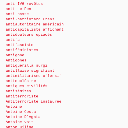
anti-IVG revêtus
anti-Le Pen
anti-passe
anti-patriotard Frans
antiautoritaire américain
anticapitaliste affichant
antidouleurs opiacés
antifa
antifasciste
antiféministes
Antigone
Antigones
antiguérilla surgi
antillaise signifiant
antimilitarisme offensif
antinucléaire
antiques civilités
antisémites
antiterroriste
Antiterroriste instaurée
Antoine
Antoine Costa
Antoine D’Agata
Antoine voit
Anton Ciliga