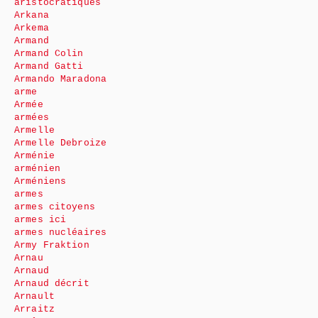
aristocratiques
Arkana
Arkema
Armand
Armand Colin
Armand Gatti
Armando Maradona
arme
Armée
armées
Armelle
Armelle Debroize
Arménie
arménien
Arméniens
armes
armes citoyens
armes ici
armes nucléaires
Army Fraktion
Arnau
Arnaud
Arnaud décrit
Arnault
Arraitz