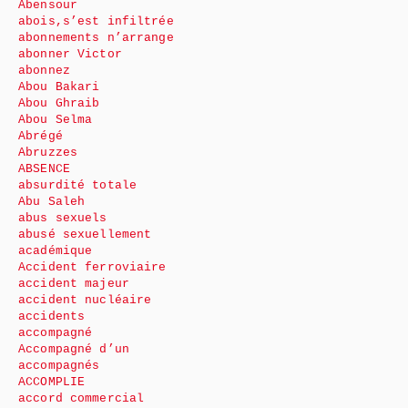
Abensour
abois,s’est infiltrée
abonnements n’arrange
abonner Victor
abonnez
Abou Bakari
Abou Ghraib
Abou Selma
Abrégé
Abruzzes
ABSENCE
absurdité totale
Abu Saleh
abus sexuels
abusé sexuellement
académique
Accident ferroviaire
accident majeur
accident nucléaire
accidents
accompagné
Accompagné d’un
accompagnés
ACCOMPLIE
accord commercial