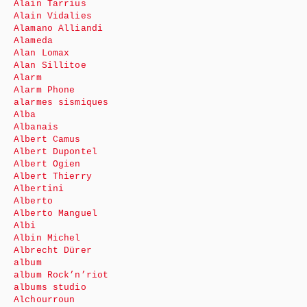
Alain Tarrius
Alain Vidalies
Alamano Alliandi
Alameda
Alan Lomax
Alan Sillitoe
Alarm
Alarm Phone
alarmes sismiques
Alba
Albanais
Albert Camus
Albert Dupontel
Albert Ogien
Albert Thierry
Albertini
Alberto
Alberto Manguel
Albi
Albin Michel
Albrecht Dürer
album
album Rock’n’riot
albums studio
Alchourroun