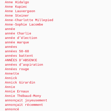
Anne Hidalgo
Anne Kupiec
Anne Lauvergeon
Anne Steiner
Anne-Charlotte Millepied
Anne-Sophie Lacombe
année
année Charlie
année d’élection
année marque
années
années 50-60
années battent
ANNÉES D’ABSENCE
années d’aspiration
Années rouge
Annette
Annick
Annick Girardin
Annie
Annie Ernaux
Annie Thébaud-Mony
annonçait joyeusement
annonçait récemment
annoncé