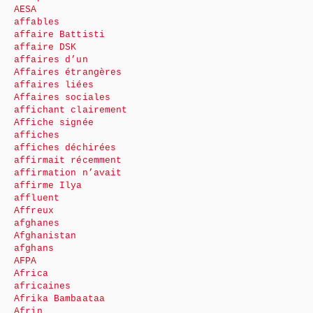
AESA
affables
affaire Battisti
affaire DSK
affaires d’un
Affaires étrangères
affaires liées
Affaires sociales
affichant clairement
Affiche signée
affiches
affiches déchirées
affirmait récemment
affirmation n’avait
affirme Ilya
affluent
Affreux
afghanes
Afghanistan
afghans
AFPA
Africa
africaines
Afrika Bambaataa
Afrin