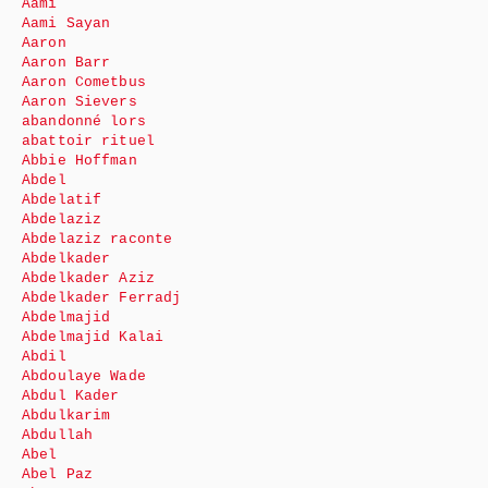
Aami
Aami Sayan
Aaron
Aaron Barr
Aaron Cometbus
Aaron Sievers
abandonné lors
abattoir rituel
Abbie Hoffman
Abdel
Abdelatif
Abdelaziz
Abdelaziz raconte
Abdelkader
Abdelkader Aziz
Abdelkader Ferradj
Abdelmajid
Abdelmajid Kalai
Abdil
Abdoulaye Wade
Abdul Kader
Abdulkarim
Abdullah
Abel
Abel Paz