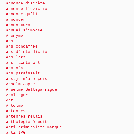
annonce discrète
annonce l’éviction
annonce qu’il
annoncer
annonceurs
annuel s’impose
Anonyme
ans
ans condamnée
ans d’interdiction
ans lors
ans maintenant
ans n’a
ans paraissait
ans,je m’aperçois
Anselm Jappe
Anselme Bellegarrigue
Anslinger
Ant
Antelme
antennes
antennes relais
anthologie érudite
anti-criminalité manque
anti-IVG