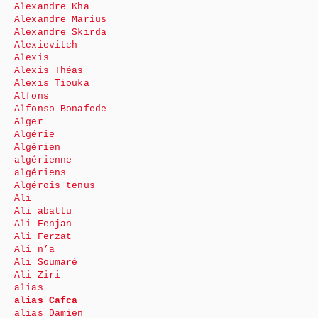
Alexandre Kha
Alexandre Marius
Alexandre Skirda
Alexievitch
Alexis
Alexis Théas
Alexis Tiouka
Alfons
Alfonso Bonafede
Alger
Algérie
Algérien
algérienne
algériens
Algérois tenus
Ali
Ali abattu
Ali Fenjan
Ali Ferzat
Ali n’a
Ali Soumaré
Ali Ziri
alias
alias Cafca
alias Damien