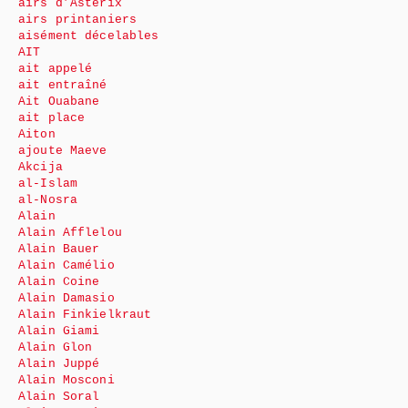
airs d’Astérix
airs printaniers
aisément décelables
AIT
ait appelé
ait entraîné
Ait Ouabane
ait place
Aiton
ajoute Maeve
Akcija
al-Islam
al-Nosra
Alain
Alain Afflelou
Alain Bauer
Alain Camélio
Alain Coine
Alain Damasio
Alain Finkielkraut
Alain Giami
Alain Glon
Alain Juppé
Alain Mosconi
Alain Soral