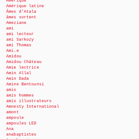
Amérique
Amérique latine
Âmes d’Atala
âmes sortent
Ameziane
ami
ami lecteur
ami Sarkozy
ami Thomas
Ami.e
Amidou
Amidou Château
Amie lectrice
Amin Allal
Amin Dada
Amine Bentounsi
amis
amis hommes
amis illustrateurs
Amnesty International
amont
ampoule
ampoules LED
Ana
anabaptistes