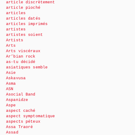
article discrètement
article pioché
articles
articles datés
articles imprimés
artistes
artistes soient
Artists
Arts
Arts viscéraux
Ar’bian rock
as-tu décidé
asiatiques semble
Asie
Askavusa
Asma
ASN
Asocial Band
Aspanidze
Aspe
aspect caché
aspect symptomatique
aspects péteux
Assa Traoré
Assad