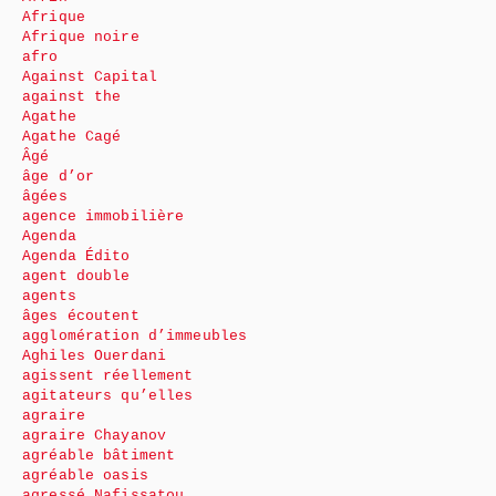
Afrique
Afrique noire
afro
Against Capital
against the
Agathe
Agathe Cagé
Âgé
âge d’or
âgées
agence immobilière
Agenda
Agenda Édito
agent double
agents
âges écoutent
agglomération d’immeubles
Aghiles Ouerdani
agissent réellement
agitateurs qu’elles
agraire
agraire Chayanov
agréable bâtiment
agréable oasis
agressé Nafissatou