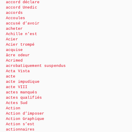
accord déclare
accord Unedic
accords
Accoules
accusé d’avoir
acheter
Achille n’est
Acier
Acier trompé
acquise
âcre odeur
Acrimed
acrobatiquement suspendus
Acta Vista
acte
acte impudique
acte VIII
actes manqués
actes qualifiés
Actes Sud
Action
Action d’imposer
Action Graphique
Action s’est
actionnaires