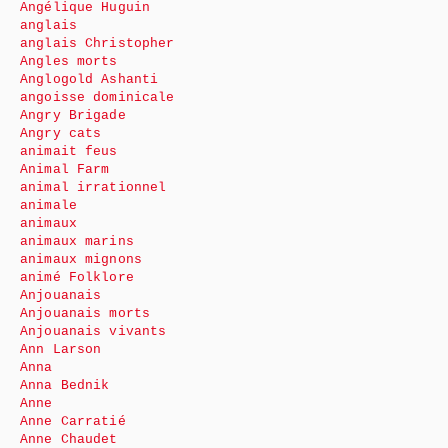
Angélique Huguin
anglais
anglais Christopher
Angles morts
Anglogold Ashanti
angoisse dominicale
Angry Brigade
Angry cats
animait feus
Animal Farm
animal irrationnel
animale
animaux
animaux marins
animaux mignons
animé Folklore
Anjouanais
Anjouanais morts
Anjouanais vivants
Ann Larson
Anna
Anna Bednik
Anne
Anne Carratié
Anne Chaudet