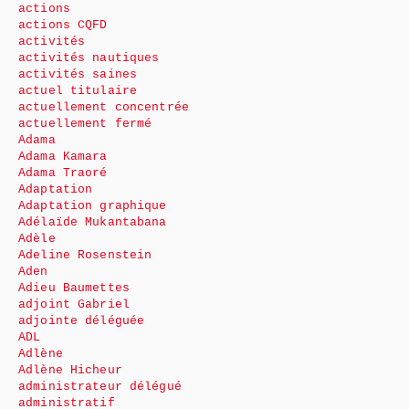
actions
actions CQFD
activités
activités nautiques
activités saines
actuel titulaire
actuellement concentrée
actuellement fermé
Adama
Adama Kamara
Adama Traoré
Adaptation
Adaptation graphique
Adélaïde Mukantabana
Adèle
Adeline Rosenstein
Aden
Adieu Baumettes
adjoint Gabriel
adjointe déléguée
ADL
Adlène
Adlène Hicheur
administrateur délégué
administratif