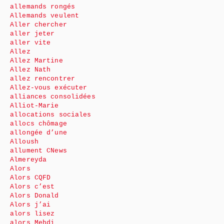
allemands rongés
Allemands veulent
Aller chercher
aller jeter
aller vite
Allez
Allez Martine
Allez Nath
allez rencontrer
Allez-vous exécuter
alliances consolidées
Alliot-Marie
allocations sociales
allocs chômage
allongée d’une
Alloush
allument CNews
Almereyda
Alors
Alors CQFD
Alors c’est
Alors Donald
Alors j’ai
alors lisez
alors Mehdi