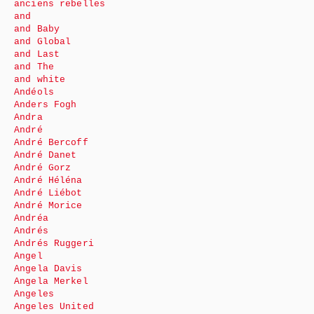
anciens rebelles
and
and Baby
and Global
and Last
and The
and white
Andéols
Anders Fogh
Andra
André
André Bercoff
André Danet
André Gorz
André Héléna
André Liébot
André Morice
Andréa
Andrés
Andrés Ruggeri
Angel
Angela Davis
Angela Merkel
Angeles
Angeles United