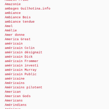
Amazonie
ambages Guilhotina.info
ambiance
Ambiance Bois
ambiance tendue
Amel
Amélie
Amer donne
America Great
américain
américain Colin
américain désignait
américain Dick
américain Frommer
américain investi
américain Murray
américain Public
américaine
Américains
Américains pilotent
American
American Gods
Americans
Amérindiens