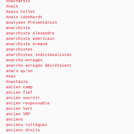
Anacharsis
Anaïs
Anaïs Collet
Anaïs Léonhardt
analyses Présentation
anarchiste
anarchiste Alexandre
anarchiste américain
anarchiste Armand
anarchistes
anarchistes individualistes
anarcho-enragés
anarcho-enragés décrétaient
anars qu’on
Anas
Anastasia
ancien camp
ancien fief
ancien ouvroir
ancien responsable
ancien Vert
ancien VRP
anciens
anciens collègues
anciens droits