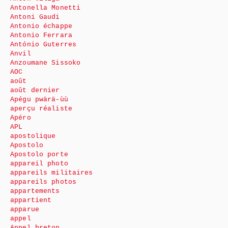
Antonella Monetti
Antoni Gaudi
Antonio échappe
Antonio Ferrara
António Guterres
Anvil
Anzoumane Sissoko
AOC
août
août dernier
Apégu pwärä-ùù
aperçu réaliste
Apéro
APL
apostolique
Apostolo
Apostolo porte
appareil photo
appareils militaires
appareils photos
appartements
appartient
apparue
appel
Appel breton