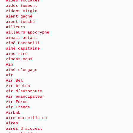
aides sociales
aidés tombent
Aidons Virgin
aient gagné
aient touché
ailleurs
ailleurs apocryphe
aimait autant
Aimé Bacchelli
aimé capitaine
aime rire
Aimons-nous
Ain
aîné s’engage
air
Air Bel
Air breton
Air d’autoroute
Air émancipateur
Air Force
Air France
Airbnb
aire marseillaise
aires
aires d’accueil