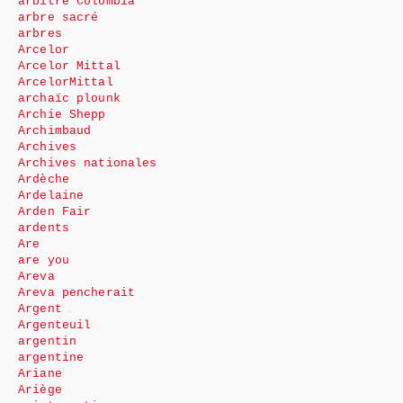
arbitre Colombia
arbre sacré
arbres
Arcelor
Arcelor Mittal
ArcelorMittal
archaïc plounk
Archie Shepp
Archimbaud
Archives
Archives nationales
Ardèche
Ardelaine
Arden Fair
ardents
Are
are you
Areva
Areva pencherait
Argent
Argenteuil
argentin
argentine
Ariane
Ariège