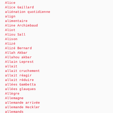
Alice
Alice Gaillard
aliénation quotidienne
align
alimentaire
Aline Archimbaud
Aliot
Aliou Sall
Alison
Alizé
Alizé Bernard
Allah Akbar
Allahou akbar
Allain Leprest
allait
allait cruchement
allait réagir
allait réduire
allées Gambetta
allées glauques
Allègre
Allemagne
allemande arrivée
allemande Heckler
allemands