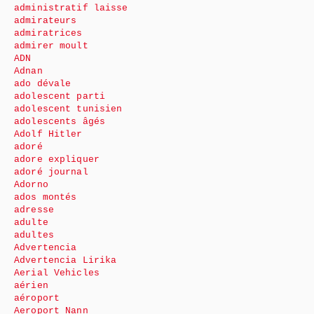
administratif laisse
admirateurs
admiratrices
admirer moult
ADN
Adnan
ado dévale
adolescent parti
adolescent tunisien
adolescents âgés
Adolf Hitler
adoré
adore expliquer
adoré journal
Adorno
ados montés
adresse
adulte
adultes
Advertencia
Advertencia Lirika
Aerial Vehicles
aérien
aéroport
Aeroport Nann