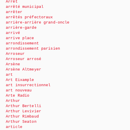
Arrêt
arrêté municipal
arrêter
arrêtés préfectoraux
arrière-arrière grand-oncle
arrière-garde
arrivé
arrive place
arrondissement
arrondissement parisien
Arroseur
Arroseur arrosé
Arsène
Arsène Altmeyer
art
Art Eixample
art insurrectionnel
art nouveau
Arte Radio
Arthur
Arthur Bertelli
Arthur Levivier
Arthur Rimbaud
Arthur Seaton
article