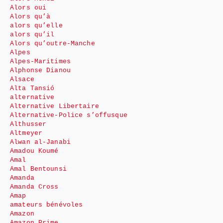
Alors oui
Alors qu’à
alors qu’elle
alors qu’il
Alors qu’outre-Manche
Alpes
Alpes-Maritimes
Alphonse Dianou
Alsace
Alta Tansió
alternative
Alternative Libertaire
Alternative-Police s’offusque
Althusser
Altmeyer
Alwan al-Janabi
Amadou Koumé
Amal
Amal Bentounsi
Amanda
Amanda Cross
Amap
amateurs bénévoles
Amazon
Amazon Prime