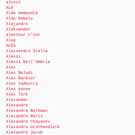
alcool
ALD
Alde Hemendik
Aldo Rebelo
Alejandro
Aleksander
alentour n’ont
Alep
ALÈS
Alessandro Stella
Alèssi
Alèssi Dell’Umbria
Alex
Alex Baladi
Alex Barbier
Alex Cadourcy
Alex pense
Alex Türk
Alexander
Alexandre
Alexandre Berkman
Alexandre Boris
Alexandre Chayanov
Alexandre Grothendieck
Alexandre Jacob