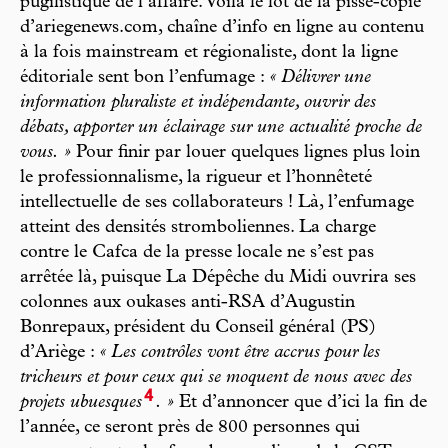
pugilistique de l’affaire. Voilà le lot de la pisse-copie
d’ariegenews.com, chaîne d’info en ligne au contenu
à la fois mainstream et régionaliste, dont la ligne
éditoriale sent bon l’enfumage :
« Délivrer une
information pluraliste et indépendante, ouvrir des
débats, apporter un éclairage sur une actualité proche de
vous. »
Pour finir par louer quelques lignes plus loin
le professionnalisme, la rigueur et l’honnêteté
intellectuelle de ses collaborateurs ! Là, l’enfumage
atteint des densités stromboliennes. La charge
contre le Cafca de la presse locale ne s’est pas
arrêtée là, puisque La Dépêche du Midi ouvrira ses
colonnes aux oukases anti-RSA d’Augustin
Bonrepaux, président du Conseil général (PS)
d’Ariège :
« Les contrôles vont être accrus pour les
tricheurs et pour ceux qui se moquent de nous avec des
4
projets ubuesques
. »
Et d’annoncer que d’ici la fin de
l’année, ce seront près de 800 personnes qui