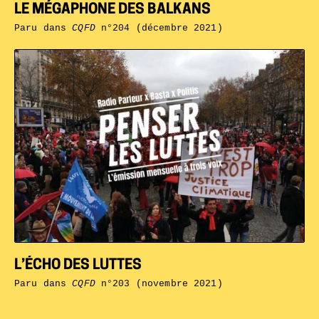
LE MÉGAPHONE DES BALKANS
Paru dans
CQFD
n°204 (décembre 2021)
L’ÉCHO DES LUTTES
Paru dans
CQFD
n°203 (novembre 2021)