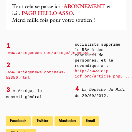
Tout cela se passe ici :
ABONNEMENT
et
ici :
PAGE HELLO ASSO
.
Merci mille fois pour votre soutien !
socialiste supprime
1
le RSA à des
www.ariegenews.com/ariege/jeunesse_...
.
centaines de
personnes, et le
2
revendique » :
http://www.cip-
www.ariegenews.com/news-
idf.org/article.php3...
52356.html
.
4
3
La Dépêche du Midi
« Ariège, le
du 20/09/2012.
conseil général
Facebook
Twitter
Mastodon
Email