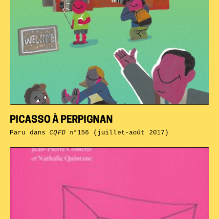
PICASSO À PERPIGNAN
Paru dans
CQFD
n°156 (juillet-août 2017)