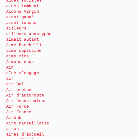
aides sociales
aidés tombent
Aidons Virgin
aient gagné
aient touché
ailleurs
ailleurs apocryphe
aimait autant
Aimé Bacchelli
aimé capitaine
aime rire
Aimons-nous
Ain
aîné s’engage
air
Air Bel
Air breton
Air d’autoroute
Air émancipateur
Air Force
Air France
Airbnb
aire marseillaise
aires
aires d’accueil