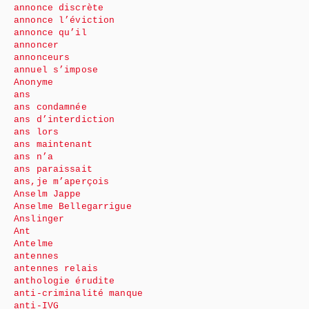
annonce discrète
annonce l’éviction
annonce qu’il
annoncer
annonceurs
annuel s’impose
Anonyme
ans
ans condamnée
ans d’interdiction
ans lors
ans maintenant
ans n’a
ans paraissait
ans,je m’aperçois
Anselm Jappe
Anselme Bellegarrigue
Anslinger
Ant
Antelme
antennes
antennes relais
anthologie érudite
anti-criminalité manque
anti-IVG