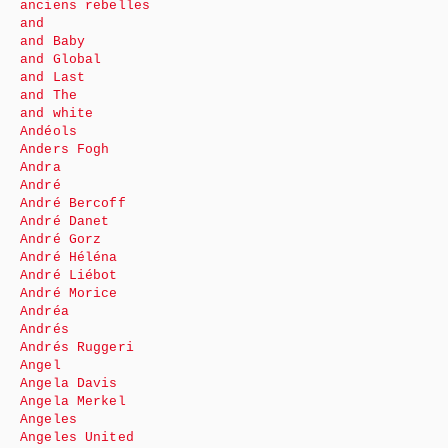
anciens rebelles
and
and Baby
and Global
and Last
and The
and white
Andéols
Anders Fogh
Andra
André
André Bercoff
André Danet
André Gorz
André Héléna
André Liébot
André Morice
Andréa
Andrés
Andrés Ruggeri
Angel
Angela Davis
Angela Merkel
Angeles
Angeles United