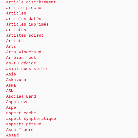
article discrètement
article pioché
articles
articles datés
articles imprimés
artistes
artistes soient
Artists
Arts
Arts viscéraux
Ar’bian rock
as-tu décidé
asiatiques semble
Asie
Askavusa
Asma
ASN
Asocial Band
Aspanidze
Aspe
aspect caché
aspect symptomatique
aspects péteux
Assa Traoré
Assad