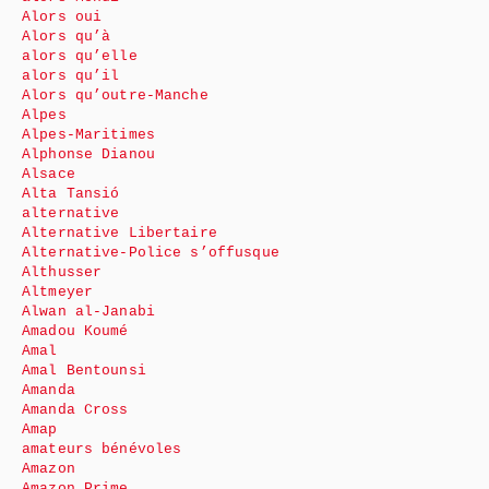
Alors oui
Alors qu’à
alors qu’elle
alors qu’il
Alors qu’outre-Manche
Alpes
Alpes-Maritimes
Alphonse Dianou
Alsace
Alta Tansió
alternative
Alternative Libertaire
Alternative-Police s’offusque
Althusser
Altmeyer
Alwan al-Janabi
Amadou Koumé
Amal
Amal Bentounsi
Amanda
Amanda Cross
Amap
amateurs bénévoles
Amazon
Amazon Prime