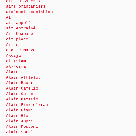
airs d’Astérix
airs printaniers
aisément décelables
AIT
ait appelé
ait entraîné
Ait Ouabane
ait place
Aiton
ajoute Maeve
Akcija
al-Islam
al-Nosra
Alain
Alain Afflelou
Alain Bauer
Alain Camélio
Alain Coine
Alain Damasio
Alain Finkielkraut
Alain Giami
Alain Glon
Alain Juppé
Alain Mosconi
Alain Soral