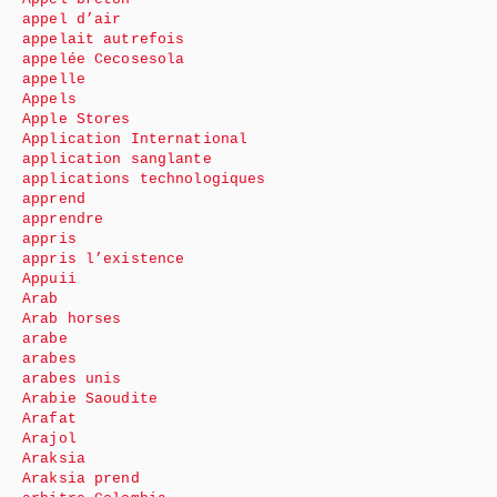
appel d’air
appelait autrefois
appelée Cecosesola
appelle
Appels
Apple Stores
Application International
application sanglante
applications technologiques
apprend
apprendre
appris
appris l’existence
Appuii
Arab
Arab horses
arabe
arabes
arabes unis
Arabie Saoudite
Arafat
Arajol
Araksia
Araksia prend