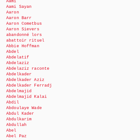
Aami
Aami Sayan
Aaron
Aaron Barr
Aaron Cometbus
Aaron Sievers
abandonné lors
abattoir rituel
Abbie Hoffman
Abdel
Abdelatif
Abdelaziz
Abdelaziz raconte
Abdelkader
Abdelkader Aziz
Abdelkader Ferradj
Abdelmajid
Abdelmajid Kalai
Abdil
Abdoulaye Wade
Abdul Kader
Abdulkarim
Abdullah
Abel
Abel Paz