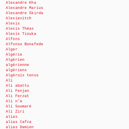
Alexandre Kha
Alexandre Marius
Alexandre Skirda
Alexievitch
Alexis
Alexis Théas
Alexis Tiouka
Alfons
Alfonso Bonafede
Alger
Algérie
Algérien
algérienne
algériens
Algérois tenus
Ali
Ali abattu
Ali Fenjan
Ali Ferzat
Ali n’a
Ali Soumaré
Ali Ziri
alias
alias Cafca
alias Damien