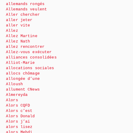
allemands rongés
Allemands veulent
Aller chercher
aller jeter
aller vite
Allez
Allez Martine
Allez Nath
allez rencontrer
Allez-vous exécuter
alliances consolidées
Alliot-Marie
allocations sociales
allocs chômage
allongée d’une
Alloush
allument CNews
Almereyda
Alors
Alors CQFD
Alors c’est
Alors Donald
Alors j’ai
alors lisez
alors Mehdi