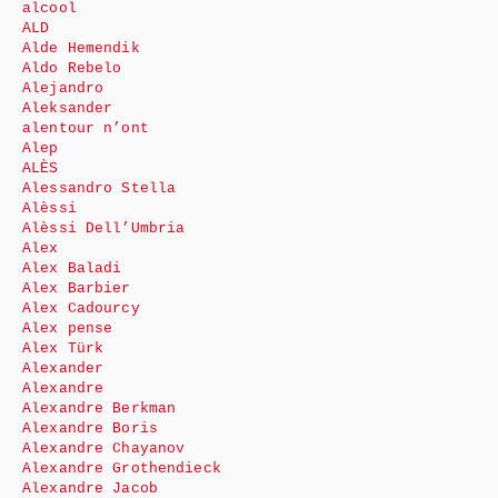
alcool
ALD
Alde Hemendik
Aldo Rebelo
Alejandro
Aleksander
alentour n’ont
Alep
ALÈS
Alessandro Stella
Alèssi
Alèssi Dell’Umbria
Alex
Alex Baladi
Alex Barbier
Alex Cadourcy
Alex pense
Alex Türk
Alexander
Alexandre
Alexandre Berkman
Alexandre Boris
Alexandre Chayanov
Alexandre Grothendieck
Alexandre Jacob