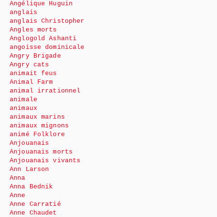
Angélique Huguin
anglais
anglais Christopher
Angles morts
Anglogold Ashanti
angoisse dominicale
Angry Brigade
Angry cats
animait feus
Animal Farm
animal irrationnel
animale
animaux
animaux marins
animaux mignons
animé Folklore
Anjouanais
Anjouanais morts
Anjouanais vivants
Ann Larson
Anna
Anna Bednik
Anne
Anne Carratié
Anne Chaudet