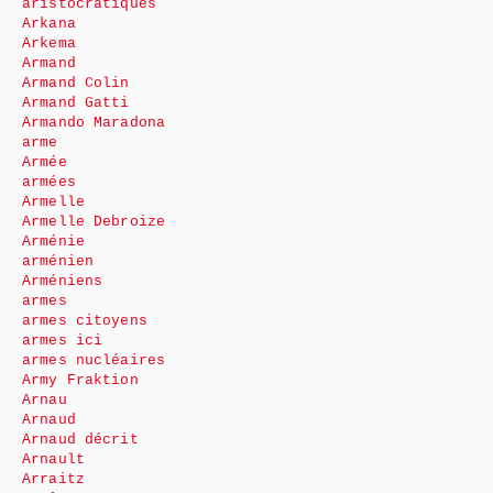
aristocratiques
Arkana
Arkema
Armand
Armand Colin
Armand Gatti
Armando Maradona
arme
Armée
armées
Armelle
Armelle Debroize
Arménie
arménien
Arméniens
armes
armes citoyens
armes ici
armes nucléaires
Army Fraktion
Arnau
Arnaud
Arnaud décrit
Arnault
Arraitz