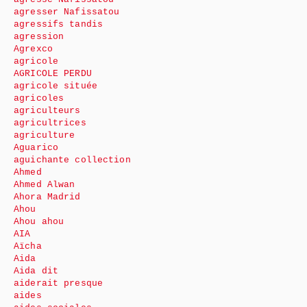
agresser Nafissatou
agressifs tandis
agression
Agrexco
agricole
AGRICOLE PERDU
agricole située
agricoles
agriculteurs
agricultrices
agriculture
Aguarico
aguichante collection
Ahmed
Ahmed Alwan
Ahora Madrid
Ahou
Ahou ahou
AIA
Aïcha
Aida
Aida dit
aiderait presque
aides