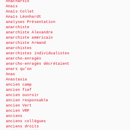
Anacharsis
Anaïs
Anaïs Collet
Anaïs Léonhardt
analyses Présentation
anarchiste
anarchiste Alexandre
anarchiste américain
anarchiste Armand
anarchistes
anarchistes individualistes
anarcho-enragés
anarcho-enragés décrétaient
anars qu’on
Anas
Anastasia
ancien camp
ancien fief
ancien ouvroir
ancien responsable
ancien Vert
ancien VRP
anciens
anciens collègues
anciens droits