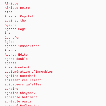
Afrique
Afrique noire
afro
Against Capital
against the
Agathe
Agathe Cagé
Âgé
âge d’or
âgées
agence immobilière
Agenda
Agenda Édito
agent double
agents
âges écoutent
agglomération d’immeubles
Aghiles Ouerdani
agissent réellement
agitateurs qu’elles
agraire
agraire Chayanov
agréable bâtiment
agréable oasis
agressé Nafissatou