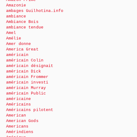
Amazonie
ambages Guilhotina.info
ambiance
Ambiance Bois
ambiance tendue
Amel
Amélie
Amer donne
America Great
américain
américain Colin
américain désignait
américain Dick
américain Frommer
américain investi
américain Murray
américain Public
américaine
Américains
Américains pilotent
American
American Gods
Americans
Amérindiens