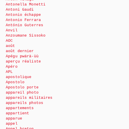
Antonella Monetti
Antoni Gaudi
Antonio échappe
Antonio Ferrara
António Guterres
Anvil
Anzoumane Sissoko
AOC
août
août dernier
Apégu pwärä-ùù
aperçu réaliste
Apéro
APL
apostolique
Apostolo
Apostolo porte
appareil photo
appareils militaires
appareils photos
appartements
appartient
apparue
appel
Appel breton