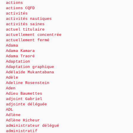
actions
actions CQFD
activités
activités nautiques
activités saines
actuel titulaire
actuellement concentrée
actuellement fermé
Adama
Adama Kamara
Adama Traoré
Adaptation
Adaptation graphique
Adélaïde Mukantabana
Adèle
Adeline Rosenstein
Aden
Adieu Baumettes
adjoint Gabriel
adjointe déléguée
ADL
Adlène
Adlène Hicheur
administrateur délégué
administratif