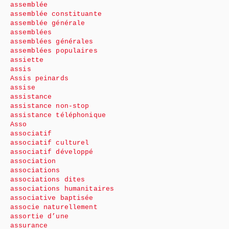
assemblée
assemblée constituante
assemblée générale
assemblées
assemblées générales
assemblées populaires
assiette
assis
Assis peinards
assise
assistance
assistance non-stop
assistance téléphonique
Asso
associatif
associatif culturel
associatif développé
association
associations
associations dites
associations humanitaires
associative baptisée
associe naturellement
assortie d’une
assurance