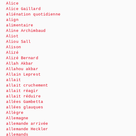
Alice
Alice Gaillard
aliénation quotidienne
align
alimentaire
Aline Archimbaud
Aliot
Aliou Sall
Alison
Alizé
Alizé Bernard
Allah Akbar
Allahou akbar
Allain Leprest
allait
allait cruchement
allait réagir
allait réduire
allées Gambetta
allées glauques
Allègre
Allemagne
allemande arrivée
allemande Heckler
allemands