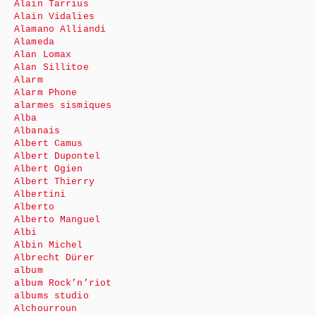
Alain Tarrius
Alain Vidalies
Alamano Alliandi
Alameda
Alan Lomax
Alan Sillitoe
Alarm
Alarm Phone
alarmes sismiques
Alba
Albanais
Albert Camus
Albert Dupontel
Albert Ogien
Albert Thierry
Albertini
Alberto
Alberto Manguel
Albi
Albin Michel
Albrecht Dürer
album
album Rock’n’riot
albums studio
Alchourroun