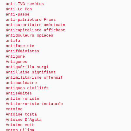
anti-IVG revêtus
anti-Le Pen
anti-passe
anti-patriotard Frans
antiautoritaire américain
anticapitaliste affichant
antidouleurs opiacés
antifa
antifasciste
antiféministes
Antigone
Antigones
antiguérilla surgi
antillaise signifiant
antimilitarisme offensif
antinucléaire
antiques civilités
antisémites
antiterroriste
Antiterroriste instaurée
Antoine
Antoine Costa
Antoine D’Agata
Antoine voit
Anton Ciliga