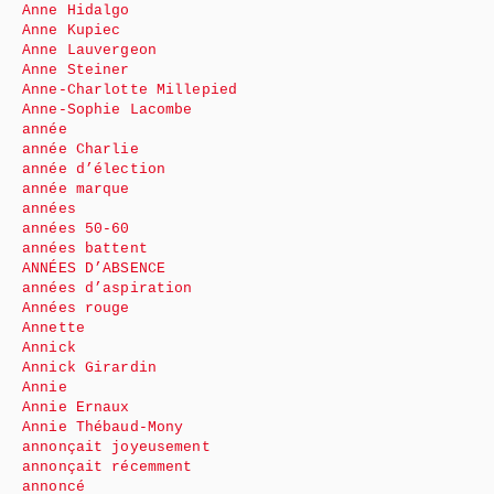
Anne Hidalgo
Anne Kupiec
Anne Lauvergeon
Anne Steiner
Anne-Charlotte Millepied
Anne-Sophie Lacombe
année
année Charlie
année d’élection
année marque
années
années 50-60
années battent
ANNÉES D’ABSENCE
années d’aspiration
Années rouge
Annette
Annick
Annick Girardin
Annie
Annie Ernaux
Annie Thébaud-Mony
annonçait joyeusement
annonçait récemment
annoncé