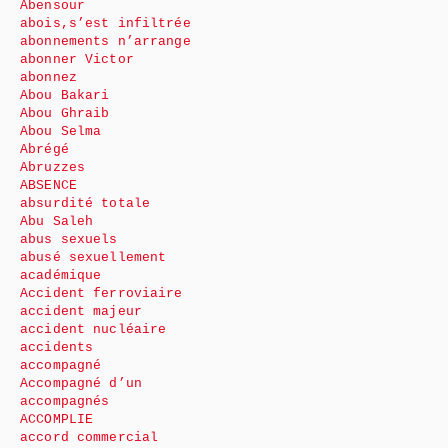
Abensour
abois,s’est infiltrée
abonnements n’arrange
abonner Victor
abonnez
Abou Bakari
Abou Ghraib
Abou Selma
Abrégé
Abruzzes
ABSENCE
absurdité totale
Abu Saleh
abus sexuels
abusé sexuellement
académique
Accident ferroviaire
accident majeur
accident nucléaire
accidents
accompagné
Accompagné d’un
accompagnés
ACCOMPLIE
accord commercial