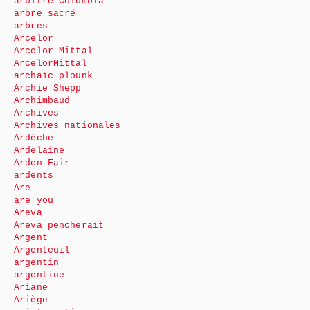
arbitre Colombia
arbre sacré
arbres
Arcelor
Arcelor Mittal
ArcelorMittal
archaïc plounk
Archie Shepp
Archimbaud
Archives
Archives nationales
Ardèche
Ardelaine
Arden Fair
ardents
Are
are you
Areva
Areva pencherait
Argent
Argenteuil
argentin
argentine
Ariane
Ariège