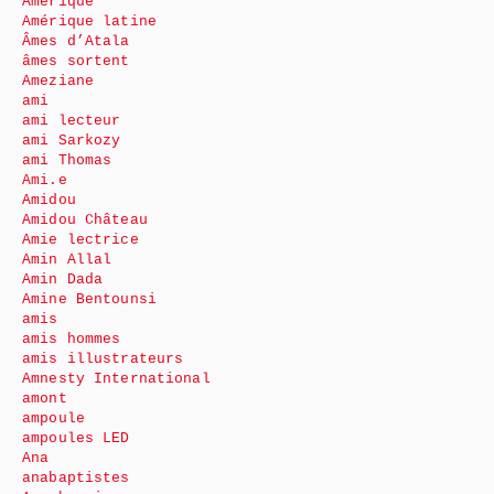
Amérique
Amérique latine
Âmes d’Atala
âmes sortent
Ameziane
ami
ami lecteur
ami Sarkozy
ami Thomas
Ami.e
Amidou
Amidou Château
Amie lectrice
Amin Allal
Amin Dada
Amine Bentounsi
amis
amis hommes
amis illustrateurs
Amnesty International
amont
ampoule
ampoules LED
Ana
anabaptistes