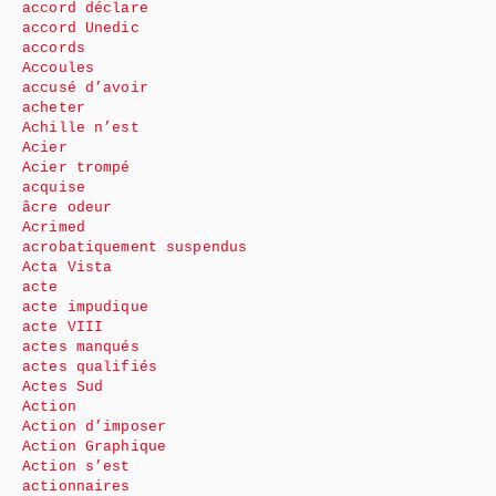
accord déclare
accord Unedic
accords
Accoules
accusé d’avoir
acheter
Achille n’est
Acier
Acier trompé
acquise
âcre odeur
Acrimed
acrobatiquement suspendus
Acta Vista
acte
acte impudique
acte VIII
actes manqués
actes qualifiés
Actes Sud
Action
Action d’imposer
Action Graphique
Action s’est
actionnaires