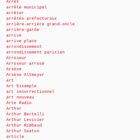
Arrêt
arrêté municipal
arrêter
arrêtés préfectoraux
arrière-arrière grand-oncle
arrière-garde
arrivé
arrive place
arrondissement
arrondissement parisien
Arroseur
Arroseur arrosé
Arsène
Arsène Altmeyer
art
Art Eixample
art insurrectionnel
art nouveau
Arte Radio
Arthur
Arthur Bertelli
Arthur Levivier
Arthur Rimbaud
Arthur Seaton
article