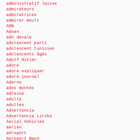
administratif laisse
admirateurs
admiratrices
admirer moult
ADN
Adnan
ado dévale
adolescent parti
adolescent tunisien
adolescents âgés
Adolf Hitler
adoré
adore expliquer
adoré journal
Adorno
ados montés
adresse
adulte
adultes
Advertencia
Advertencia Lirika
Aerial Vehicles
aérien
aéroport
Aeroport Nann