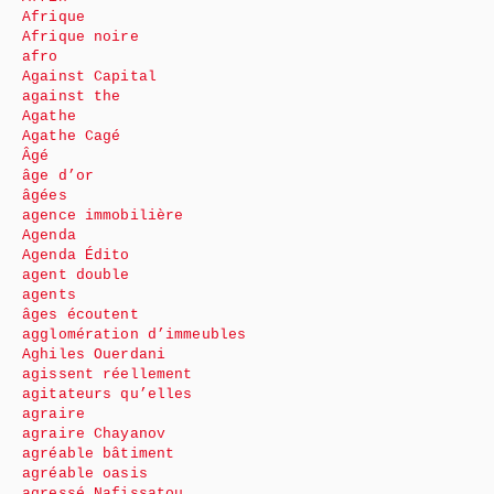
Afrique
Afrique noire
afro
Against Capital
against the
Agathe
Agathe Cagé
Âgé
âge d’or
âgées
agence immobilière
Agenda
Agenda Édito
agent double
agents
âges écoutent
agglomération d’immeubles
Aghiles Ouerdani
agissent réellement
agitateurs qu’elles
agraire
agraire Chayanov
agréable bâtiment
agréable oasis
agressé Nafissatou