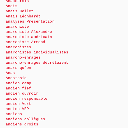
Anacharsis
Anaïs
Anaïs Collet
Anaïs Léonhardt
analyses Présentation
anarchiste
anarchiste Alexandre
anarchiste américain
anarchiste Armand
anarchistes
anarchistes individualistes
anarcho-enragés
anarcho-enragés décrétaient
anars qu’on
Anas
Anastasia
ancien camp
ancien fief
ancien ouvroir
ancien responsable
ancien Vert
ancien VRP
anciens
anciens collègues
anciens droits