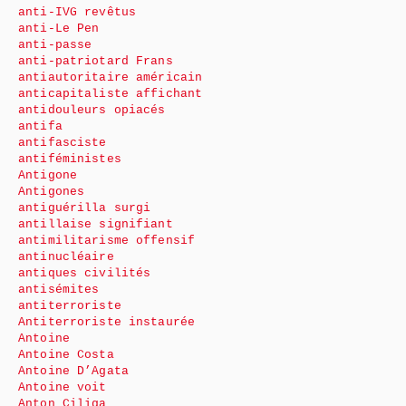
anti-IVG revêtus
anti-Le Pen
anti-passe
anti-patriotard Frans
antiautoritaire américain
anticapitaliste affichant
antidouleurs opiacés
antifa
antifasciste
antiféministes
Antigone
Antigones
antiguérilla surgi
antillaise signifiant
antimilitarisme offensif
antinucléaire
antiques civilités
antisémites
antiterroriste
Antiterroriste instaurée
Antoine
Antoine Costa
Antoine D’Agata
Antoine voit
Anton Ciliga