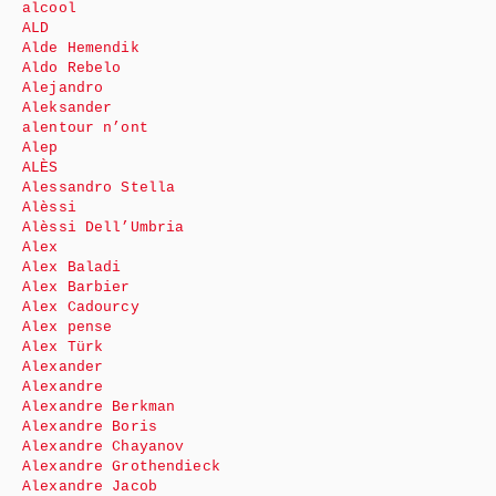
alcool
ALD
Alde Hemendik
Aldo Rebelo
Alejandro
Aleksander
alentour n’ont
Alep
ALÈS
Alessandro Stella
Alèssi
Alèssi Dell’Umbria
Alex
Alex Baladi
Alex Barbier
Alex Cadourcy
Alex pense
Alex Türk
Alexander
Alexandre
Alexandre Berkman
Alexandre Boris
Alexandre Chayanov
Alexandre Grothendieck
Alexandre Jacob