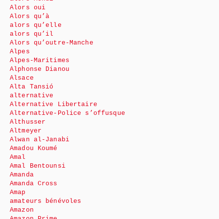
Alors oui
Alors qu’à
alors qu’elle
alors qu’il
Alors qu’outre-Manche
Alpes
Alpes-Maritimes
Alphonse Dianou
Alsace
Alta Tansió
alternative
Alternative Libertaire
Alternative-Police s’offusque
Althusser
Altmeyer
Alwan al-Janabi
Amadou Koumé
Amal
Amal Bentounsi
Amanda
Amanda Cross
Amap
amateurs bénévoles
Amazon
Amazon Prime