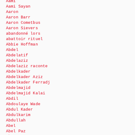
Aami
Aami Sayan
Aaron
Aaron Barr
Aaron Cometbus
Aaron Sievers
abandonné lors
abattoir rituel
Abbie Hoffman
Abdel
Abdelatif
Abdelaziz
Abdelaziz raconte
Abdelkader
Abdelkader Aziz
Abdelkader Ferradj
Abdelmajid
Abdelmajid Kalai
Abdil
Abdoulaye Wade
Abdul Kader
Abdulkarim
Abdullah
Abel
Abel Paz