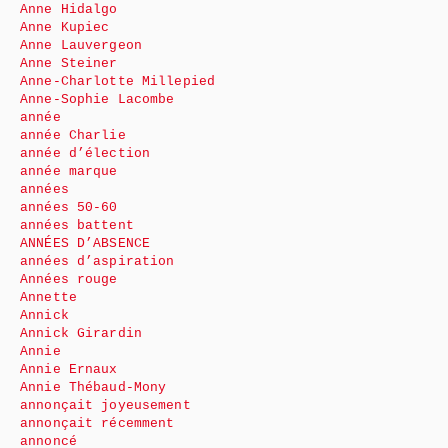
Anne Hidalgo
Anne Kupiec
Anne Lauvergeon
Anne Steiner
Anne-Charlotte Millepied
Anne-Sophie Lacombe
année
année Charlie
année d’élection
année marque
années
années 50-60
années battent
ANNÉES D’ABSENCE
années d’aspiration
Années rouge
Annette
Annick
Annick Girardin
Annie
Annie Ernaux
Annie Thébaud-Mony
annonçait joyeusement
annonçait récemment
annoncé