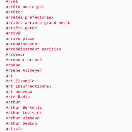
Arrêt
arrêté municipal
arrêter
arrêtés préfectoraux
arrière-arrière grand-oncle
arrière-garde
arrivé
arrive place
arrondissement
arrondissement parisien
Arroseur
Arroseur arrosé
Arsène
Arsène Altmeyer
art
Art Eixample
art insurrectionnel
art nouveau
Arte Radio
Arthur
Arthur Bertelli
Arthur Levivier
Arthur Rimbaud
Arthur Seaton
article