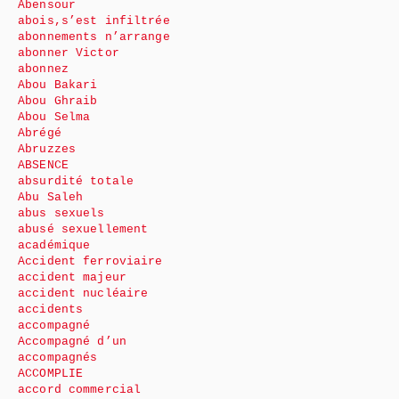
Abensour
abois,s’est infiltrée
abonnements n’arrange
abonner Victor
abonnez
Abou Bakari
Abou Ghraib
Abou Selma
Abrégé
Abruzzes
ABSENCE
absurdité totale
Abu Saleh
abus sexuels
abusé sexuellement
académique
Accident ferroviaire
accident majeur
accident nucléaire
accidents
accompagné
Accompagné d’un
accompagnés
ACCOMPLIE
accord commercial