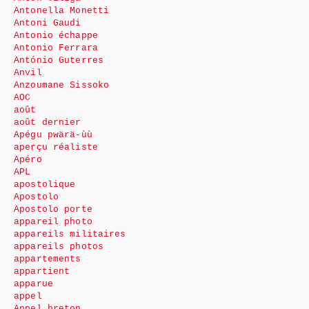
Antonella Monetti
Antoni Gaudi
Antonio échappe
Antonio Ferrara
António Guterres
Anvil
Anzoumane Sissoko
AOC
août
août dernier
Apégu pwärä-ùù
aperçu réaliste
Apéro
APL
apostolique
Apostolo
Apostolo porte
appareil photo
appareils militaires
appareils photos
appartements
appartient
apparue
appel
Appel breton