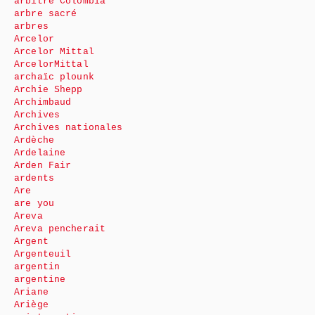
arbitre Colombia
arbre sacré
arbres
Arcelor
Arcelor Mittal
ArcelorMittal
archaïc plounk
Archie Shepp
Archimbaud
Archives
Archives nationales
Ardèche
Ardelaine
Arden Fair
ardents
Are
are you
Areva
Areva pencherait
Argent
Argenteuil
argentin
argentine
Ariane
Ariège