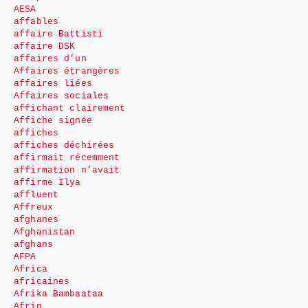
AESA
affables
affaire Battisti
affaire DSK
affaires d’un
Affaires étrangères
affaires liées
Affaires sociales
affichant clairement
Affiche signée
affiches
affiches déchirées
affirmait récemment
affirmation n’avait
affirme Ilya
affluent
Affreux
afghanes
Afghanistan
afghans
AFPA
Africa
africaines
Afrika Bambaataa
Afrin