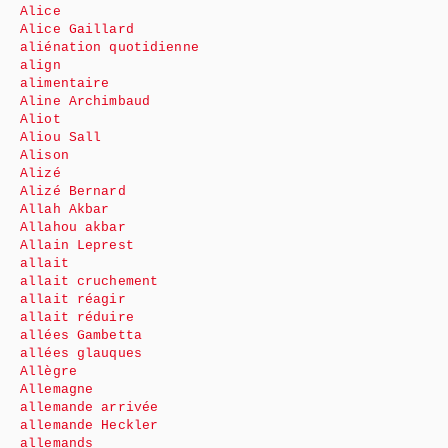
Alice
Alice Gaillard
aliénation quotidienne
align
alimentaire
Aline Archimbaud
Aliot
Aliou Sall
Alison
Alizé
Alizé Bernard
Allah Akbar
Allahou akbar
Allain Leprest
allait
allait cruchement
allait réagir
allait réduire
allées Gambetta
allées glauques
Allègre
Allemagne
allemande arrivée
allemande Heckler
allemands