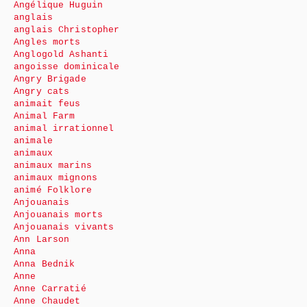
Angélique Huguin
anglais
anglais Christopher
Angles morts
Anglogold Ashanti
angoisse dominicale
Angry Brigade
Angry cats
animait feus
Animal Farm
animal irrationnel
animale
animaux
animaux marins
animaux mignons
animé Folklore
Anjouanais
Anjouanais morts
Anjouanais vivants
Ann Larson
Anna
Anna Bednik
Anne
Anne Carratié
Anne Chaudet