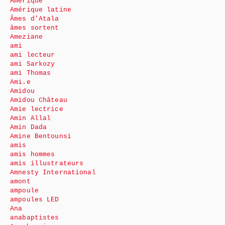
Amérique
Amérique latine
Âmes d’Atala
âmes sortent
Ameziane
ami
ami lecteur
ami Sarkozy
ami Thomas
Ami.e
Amidou
Amidou Château
Amie lectrice
Amin Allal
Amin Dada
Amine Bentounsi
amis
amis hommes
amis illustrateurs
Amnesty International
amont
ampoule
ampoules LED
Ana
anabaptistes