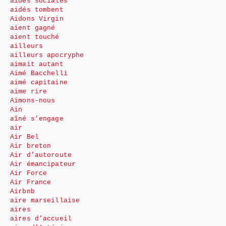
aides sociales
aidés tombent
Aidons Virgin
aient gagné
aient touché
ailleurs
ailleurs apocryphe
aimait autant
Aimé Bacchelli
aimé capitaine
aime rire
Aimons-nous
Ain
aîné s’engage
air
Air Bel
Air breton
Air d’autoroute
Air émancipateur
Air Force
Air France
Airbnb
aire marseillaise
aires
aires d’accueil