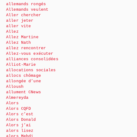
allemands rongés
Allemands veulent
Aller chercher
aller jeter
aller vite
Allez
Allez Martine
Allez Nath
allez rencontrer
Allez-vous exécuter
alliances consolidées
Alliot-Marie
allocations sociales
allocs chômage
allongée d’une
Alloush
allument CNews
Almereyda
Alors
Alors CQFD
Alors c’est
Alors Donald
Alors j’ai
alors lisez
alors Mehdi