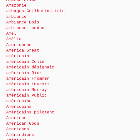
Amazonie
ambages Guilhotina.info
ambiance
Ambiance Bois
ambiance tendue
Amel
Amélie
Amer donne
America Great
américain
américain Colin
américain désignait
américain Dick
américain Frommer
américain investi
américain Murray
américain Public
américaine
Américains
Américains pilotent
American
American Gods
Americans
Amérindiens