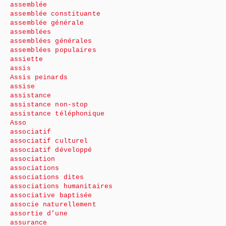
assemblée
assemblée constituante
assemblée générale
assemblées
assemblées générales
assemblées populaires
assiette
assis
Assis peinards
assise
assistance
assistance non-stop
assistance téléphonique
Asso
associatif
associatif culturel
associatif développé
association
associations
associations dites
associations humanitaires
associative baptisée
associe naturellement
assortie d’une
assurance