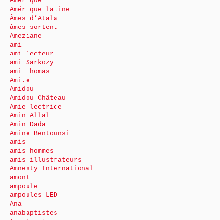
Amérique
Amérique latine
Âmes d’Atala
âmes sortent
Ameziane
ami
ami lecteur
ami Sarkozy
ami Thomas
Ami.e
Amidou
Amidou Château
Amie lectrice
Amin Allal
Amin Dada
Amine Bentounsi
amis
amis hommes
amis illustrateurs
Amnesty International
amont
ampoule
ampoules LED
Ana
anabaptistes