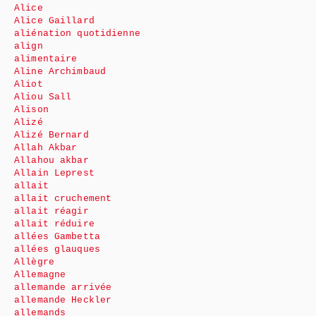
Alice
Alice Gaillard
aliénation quotidienne
align
alimentaire
Aline Archimbaud
Aliot
Aliou Sall
Alison
Alizé
Alizé Bernard
Allah Akbar
Allahou akbar
Allain Leprest
allait
allait cruchement
allait réagir
allait réduire
allées Gambetta
allées glauques
Allègre
Allemagne
allemande arrivée
allemande Heckler
allemands