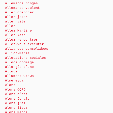
allemands rongés
Allemands veulent
Aller chercher
aller jeter
aller vite
Allez
Allez Martine
Allez Nath
allez rencontrer
Allez-vous exécuter
alliances consolidées
Alliot-Marie
allocations sociales
allocs chômage
allongée d’une
Alloush
allument CNews
Almereyda
Alors
Alors CQFD
Alors c’est
Alors Donald
Alors j’ai
alors lisez
alors Mehdi