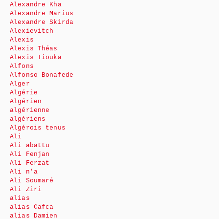
Alexandre Kha
Alexandre Marius
Alexandre Skirda
Alexievitch
Alexis
Alexis Théas
Alexis Tiouka
Alfons
Alfonso Bonafede
Alger
Algérie
Algérien
algérienne
algériens
Algérois tenus
Ali
Ali abattu
Ali Fenjan
Ali Ferzat
Ali n’a
Ali Soumaré
Ali Ziri
alias
alias Cafca
alias Damien