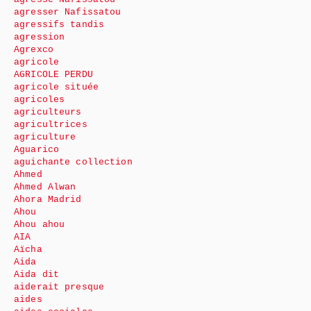
agresser Nafissatou
agressifs tandis
agression
Agrexco
agricole
AGRICOLE PERDU
agricole située
agricoles
agriculteurs
agricultrices
agriculture
Aguarico
aguichante collection
Ahmed
Ahmed Alwan
Ahora Madrid
Ahou
Ahou ahou
AIA
Aïcha
Aida
Aida dit
aiderait presque
aides