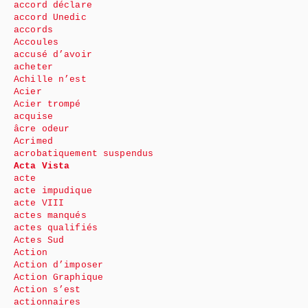
accord déclare
accord Unedic
accords
Accoules
accusé d’avoir
acheter
Achille n’est
Acier
Acier trompé
acquise
âcre odeur
Acrimed
acrobatiquement suspendus
Acta Vista
acte
acte impudique
acte VIII
actes manqués
actes qualifiés
Actes Sud
Action
Action d’imposer
Action Graphique
Action s’est
actionnaires