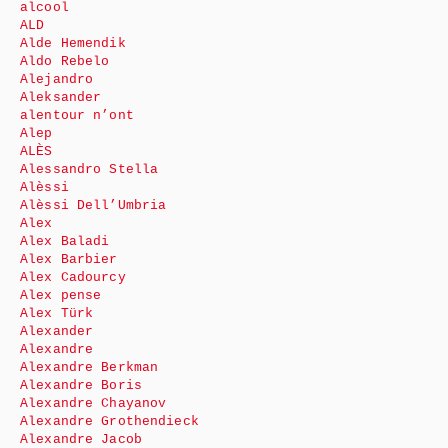
alcool
ALD
Alde Hemendik
Aldo Rebelo
Alejandro
Aleksander
alentour n’ont
Alep
ALÈS
Alessandro Stella
Alèssi
Alèssi Dell’Umbria
Alex
Alex Baladi
Alex Barbier
Alex Cadourcy
Alex pense
Alex Türk
Alexander
Alexandre
Alexandre Berkman
Alexandre Boris
Alexandre Chayanov
Alexandre Grothendieck
Alexandre Jacob