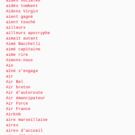
aides sociales
aidés tombent
Aidons Virgin
aient gagné
aient touché
ailleurs
ailleurs apocryphe
aimait autant
Aimé Bacchelli
aimé capitaine
aime rire
Aimons-nous
Ain
aîné s’engage
air
Air Bel
Air breton
Air d’autoroute
Air émancipateur
Air Force
Air France
Airbnb
aire marseillaise
aires
aires d’accueil