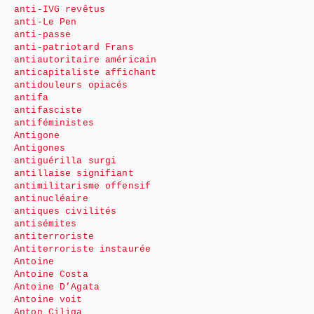
anti-IVG revêtus
anti-Le Pen
anti-passe
anti-patriotard Frans
antiautoritaire américain
anticapitaliste affichant
antidouleurs opiacés
antifa
antifasciste
antiféministes
Antigone
Antigones
antiguérilla surgi
antillaise signifiant
antimilitarisme offensif
antinucléaire
antiques civilités
antisémites
antiterroriste
Antiterroriste instaurée
Antoine
Antoine Costa
Antoine D’Agata
Antoine voit
Anton Ciliga