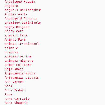
Angélique Huguin
anglais
anglais Christopher
Angles morts
Anglogold Ashanti
angoisse dominicale
Angry Brigade
Angry cats
animait feus
Animal Farm
animal irrationnel
animale
animaux
animaux marins
animaux mignons
animé Folklore
Anjouanais
Anjouanais morts
Anjouanais vivants
Ann Larson
Anna
Anna Bednik
Anne
Anne Carratié
Anne Chaudet