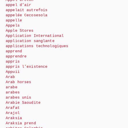
appel d’air
appelait autrefois
appelée Cecosesola
appelle
Appels
Apple Stores
Application International
application sanglante
applications technologiques
apprend
apprendre
appris
appris l’existence
Appuii
Arab
Arab horses
arabe
arabes
arabes unis
Arabie Saoudite
Arafat
Arajol
Araksia
Araksia prend