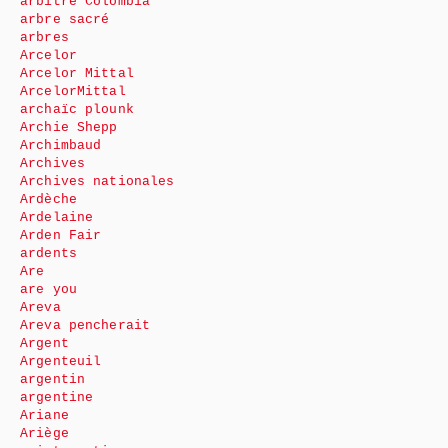
arbitre Colombia
arbre sacré
arbres
Arcelor
Arcelor Mittal
ArcelorMittal
archaïc plounk
Archie Shepp
Archimbaud
Archives
Archives nationales
Ardèche
Ardelaine
Arden Fair
ardents
Are
are you
Areva
Areva pencherait
Argent
Argenteuil
argentin
argentine
Ariane
Ariège