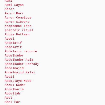
Aami
Aami Sayan
Aaron
Aaron Barr
Aaron Cometbus
Aaron Sievers
abandonné lors
abattoir rituel
Abbie Hoffman
Abdel
Abdelatif
Abdelaziz
Abdelaziz raconte
Abdelkader
Abdelkader Aziz
Abdelkader Ferradj
Abdelmajid
Abdelmajid Kalai
Abdil
Abdoulaye Wade
Abdul Kader
Abdulkarim
Abdullah
Abel
Abel Paz