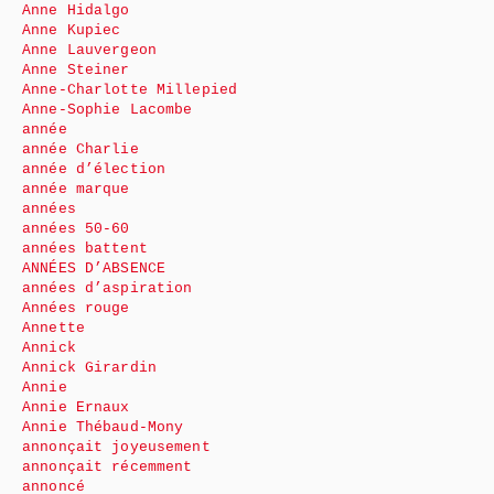
Anne Hidalgo
Anne Kupiec
Anne Lauvergeon
Anne Steiner
Anne-Charlotte Millepied
Anne-Sophie Lacombe
année
année Charlie
année d’élection
année marque
années
années 50-60
années battent
ANNÉES D’ABSENCE
années d’aspiration
Années rouge
Annette
Annick
Annick Girardin
Annie
Annie Ernaux
Annie Thébaud-Mony
annonçait joyeusement
annonçait récemment
annoncé