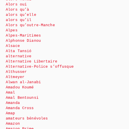
Alors oui
Alors qu’à
alors qu’elle
alors qu’il
Alors qu’outre-Manche
Alpes
Alpes-Maritimes
Alphonse Dianou
Alsace
Alta Tansió
alternative
Alternative Libertaire
Alternative-Police s’offusque
Althusser
Altmeyer
Alwan al-Janabi
Amadou Koumé
Amal
Amal Bentounsi
Amanda
Amanda Cross
Amap
amateurs bénévoles
Amazon
Amazon Prime