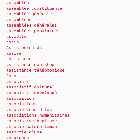
assemblée
assemblée constituante
assemblée générale
assemblées
assemblées générales
assemblées populaires
assiette
assis
Assis peinards
assise
assistance
assistance non-stop
assistance téléphonique
Asso
associatif
associatif culturel
associatif développé
association
associations
associations dites
associations humanitaires
associative baptisée
associe naturellement
assortie d’une
assurance