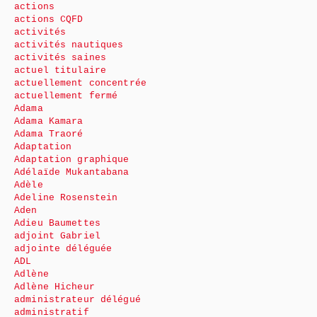
actions
actions CQFD
activités
activités nautiques
activités saines
actuel titulaire
actuellement concentrée
actuellement fermé
Adama
Adama Kamara
Adama Traoré
Adaptation
Adaptation graphique
Adélaïde Mukantabana
Adèle
Adeline Rosenstein
Aden
Adieu Baumettes
adjoint Gabriel
adjointe déléguée
ADL
Adlène
Adlène Hicheur
administrateur délégué
administratif