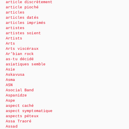
article discrètement
article pioché
articles
articles datés
articles imprimés
artistes
artistes soient
Artists
Arts
Arts viscéraux
Ar’bian rock
as-tu décidé
asiatiques semble
Asie
Askavusa
Asma
ASN
Asocial Band
Aspanidze
Aspe
aspect caché
aspect symptomatique
aspects péteux
Assa Traoré
Assad