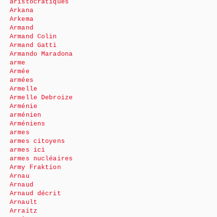
aristocratiques
Arkana
Arkema
Armand
Armand Colin
Armand Gatti
Armando Maradona
arme
Armée
armées
Armelle
Armelle Debroize
Arménie
arménien
Arméniens
armes
armes citoyens
armes ici
armes nucléaires
Army Fraktion
Arnau
Arnaud
Arnaud décrit
Arnault
Arraitz