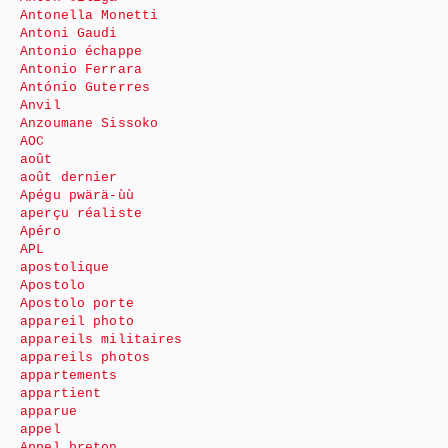
Antonella Monetti
Antoni Gaudi
Antonio échappe
Antonio Ferrara
António Guterres
Anvil
Anzoumane Sissoko
AOC
août
août dernier
Apégu pwärä-ùù
aperçu réaliste
Apéro
APL
apostolique
Apostolo
Apostolo porte
appareil photo
appareils militaires
appareils photos
appartements
appartient
apparue
appel
Appel breton