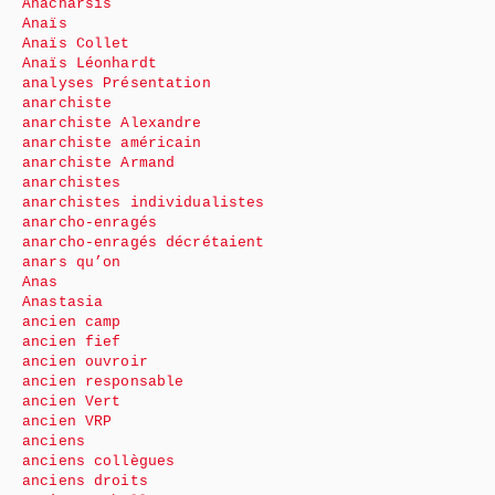
Anacharsis
Anaïs
Anaïs Collet
Anaïs Léonhardt
analyses Présentation
anarchiste
anarchiste Alexandre
anarchiste américain
anarchiste Armand
anarchistes
anarchistes individualistes
anarcho-enragés
anarcho-enragés décrétaient
anars qu’on
Anas
Anastasia
ancien camp
ancien fief
ancien ouvroir
ancien responsable
ancien Vert
ancien VRP
anciens
anciens collègues
anciens droits