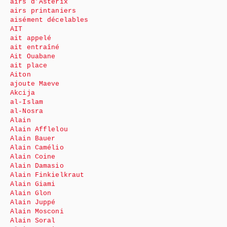
airs d’Astérix
airs printaniers
aisément décelables
AIT
ait appelé
ait entraîné
Ait Ouabane
ait place
Aiton
ajoute Maeve
Akcija
al-Islam
al-Nosra
Alain
Alain Afflelou
Alain Bauer
Alain Camélio
Alain Coine
Alain Damasio
Alain Finkielkraut
Alain Giami
Alain Glon
Alain Juppé
Alain Mosconi
Alain Soral