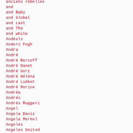
anciens rebelles
and
and Baby
and Global
and Last
and The
and white
Andéols
Anders Fogh
Andra
André
André Bercoff
André Danet
André Gorz
André Héléna
André Liébot
André Morice
Andréa
Andrés
Andrés Ruggeri
Angel
Angela Davis
Angela Merkel
Angeles
Angeles United