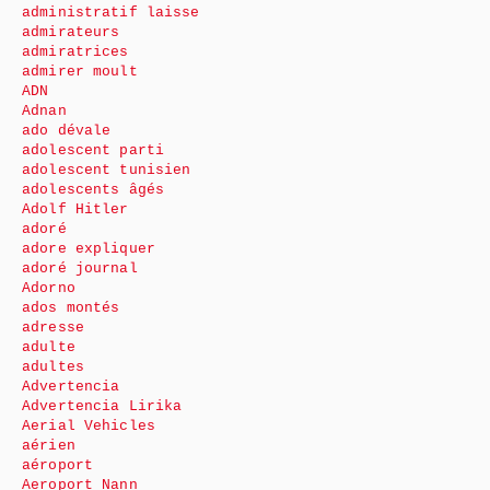
administratif laisse
admirateurs
admiratrices
admirer moult
ADN
Adnan
ado dévale
adolescent parti
adolescent tunisien
adolescents âgés
Adolf Hitler
adoré
adore expliquer
adoré journal
Adorno
ados montés
adresse
adulte
adultes
Advertencia
Advertencia Lirika
Aerial Vehicles
aérien
aéroport
Aeroport Nann