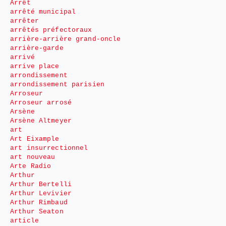
Arrêt
arrêté municipal
arrêter
arrêtés préfectoraux
arrière-arrière grand-oncle
arrière-garde
arrivé
arrive place
arrondissement
arrondissement parisien
Arroseur
Arroseur arrosé
Arsène
Arsène Altmeyer
art
Art Eixample
art insurrectionnel
art nouveau
Arte Radio
Arthur
Arthur Bertelli
Arthur Levivier
Arthur Rimbaud
Arthur Seaton
article