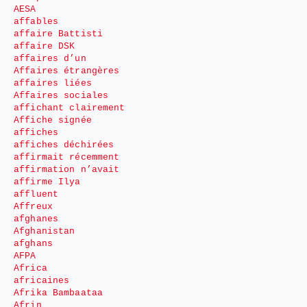
AESA
affables
affaire Battisti
affaire DSK
affaires d’un
Affaires étrangères
affaires liées
Affaires sociales
affichant clairement
Affiche signée
affiches
affiches déchirées
affirmait récemment
affirmation n’avait
affirme Ilya
affluent
Affreux
afghanes
Afghanistan
afghans
AFPA
Africa
africaines
Afrika Bambaataa
Afrin