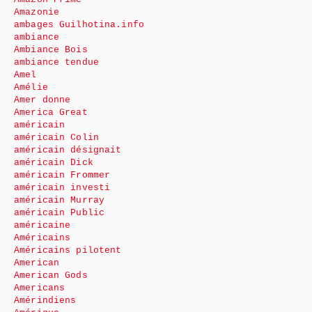
Amazonie
ambages Guilhotina.info
ambiance
Ambiance Bois
ambiance tendue
Amel
Amélie
Amer donne
America Great
américain
américain Colin
américain désignait
américain Dick
américain Frommer
américain investi
américain Murray
américain Public
américaine
Américains
Américains pilotent
American
American Gods
Americans
Amérindiens