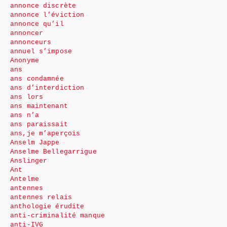
annonce discrète
annonce l’éviction
annonce qu’il
annoncer
annonceurs
annuel s’impose
Anonyme
ans
ans condamnée
ans d’interdiction
ans lors
ans maintenant
ans n’a
ans paraissait
ans,je m’aperçois
Anselm Jappe
Anselme Bellegarrigue
Anslinger
Ant
Antelme
antennes
antennes relais
anthologie érudite
anti-criminalité manque
anti-IVG