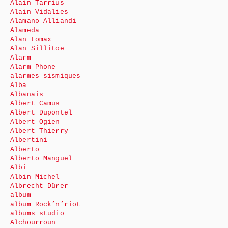
Alain Tarrius
Alain Vidalies
Alamano Alliandi
Alameda
Alan Lomax
Alan Sillitoe
Alarm
Alarm Phone
alarmes sismiques
Alba
Albanais
Albert Camus
Albert Dupontel
Albert Ogien
Albert Thierry
Albertini
Alberto
Alberto Manguel
Albi
Albin Michel
Albrecht Dürer
album
album Rock’n’riot
albums studio
Alchourroun