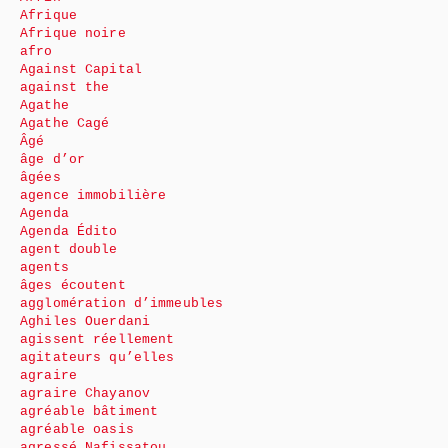
Afrique
Afrique noire
afro
Against Capital
against the
Agathe
Agathe Cagé
Âgé
âge d’or
âgées
agence immobilière
Agenda
Agenda Édito
agent double
agents
âges écoutent
agglomération d’immeubles
Aghiles Ouerdani
agissent réellement
agitateurs qu’elles
agraire
agraire Chayanov
agréable bâtiment
agréable oasis
agressé Nafissatou