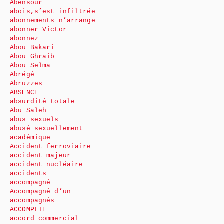
Abensour
abois,s’est infiltrée
abonnements n’arrange
abonner Victor
abonnez
Abou Bakari
Abou Ghraib
Abou Selma
Abrégé
Abruzzes
ABSENCE
absurdité totale
Abu Saleh
abus sexuels
abusé sexuellement
académique
Accident ferroviaire
accident majeur
accident nucléaire
accidents
accompagné
Accompagné d’un
accompagnés
ACCOMPLIE
accord commercial