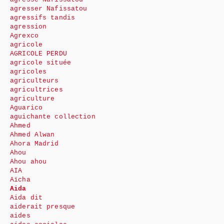
agresser Nafissatou
agressifs tandis
agression
Agrexco
agricole
AGRICOLE PERDU
agricole située
agricoles
agriculteurs
agricultrices
agriculture
Aguarico
aguichante collection
Ahmed
Ahmed Alwan
Ahora Madrid
Ahou
Ahou ahou
AIA
Aïcha
Aida
Aida dit
aiderait presque
aides