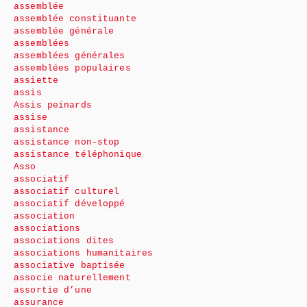
assemblée
assemblée constituante
assemblée générale
assemblées
assemblées générales
assemblées populaires
assiette
assis
Assis peinards
assise
assistance
assistance non-stop
assistance téléphonique
Asso
associatif
associatif culturel
associatif développé
association
associations
associations dites
associations humanitaires
associative baptisée
associe naturellement
assortie d’une
assurance