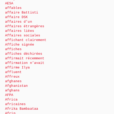
AESA
affables
affaire Battisti
affaire DSK
affaires d’un
Affaires étrangères
affaires liées
Affaires sociales
affichant clairement
Affiche signée
affiches
affiches déchirées
affirmait récemment
affirmation n’avait
affirme Ilya
affluent
Affreux
afghanes
Afghanistan
afghans
AFPA
Africa
africaines
Afrika Bambaataa
Afrin