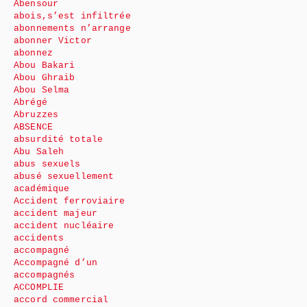
Abensour
abois,s’est infiltrée
abonnements n’arrange
abonner Victor
abonnez
Abou Bakari
Abou Ghraib
Abou Selma
Abrégé
Abruzzes
ABSENCE
absurdité totale
Abu Saleh
abus sexuels
abusé sexuellement
académique
Accident ferroviaire
accident majeur
accident nucléaire
accidents
accompagné
Accompagné d’un
accompagnés
ACCOMPLIE
accord commercial