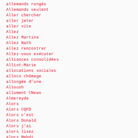
allemands rongés
Allemands veulent
Aller chercher
aller jeter
aller vite
Allez
Allez Martine
Allez Nath
allez rencontrer
Allez-vous exécuter
alliances consolidées
Alliot-Marie
allocations sociales
allocs chômage
allongée d’une
Alloush
allument CNews
Almereyda
Alors
Alors CQFD
Alors c’est
Alors Donald
Alors j’ai
alors lisez
alors Mehdi