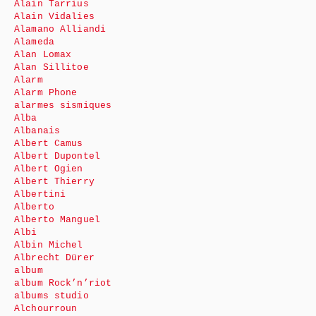
Alain Tarrius
Alain Vidalies
Alamano Alliandi
Alameda
Alan Lomax
Alan Sillitoe
Alarm
Alarm Phone
alarmes sismiques
Alba
Albanais
Albert Camus
Albert Dupontel
Albert Ogien
Albert Thierry
Albertini
Alberto
Alberto Manguel
Albi
Albin Michel
Albrecht Dürer
album
album Rock’n’riot
albums studio
Alchourroun