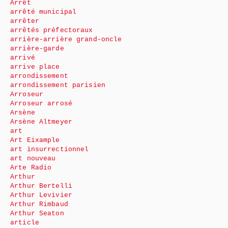
Arrêt
arrêté municipal
arrêter
arrêtés préfectoraux
arrière-arrière grand-oncle
arrière-garde
arrivé
arrive place
arrondissement
arrondissement parisien
Arroseur
Arroseur arrosé
Arsène
Arsène Altmeyer
art
Art Eixample
art insurrectionnel
art nouveau
Arte Radio
Arthur
Arthur Bertelli
Arthur Levivier
Arthur Rimbaud
Arthur Seaton
article