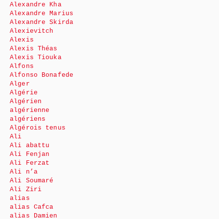
Alexandre Kha
Alexandre Marius
Alexandre Skirda
Alexievitch
Alexis
Alexis Théas
Alexis Tiouka
Alfons
Alfonso Bonafede
Alger
Algérie
Algérien
algérienne
algériens
Algérois tenus
Ali
Ali abattu
Ali Fenjan
Ali Ferzat
Ali n’a
Ali Soumaré
Ali Ziri
alias
alias Cafca
alias Damien