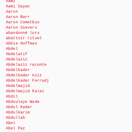
Aami
Aami Sayan
Aaron
Aaron Barr
Aaron Cometbus
Aaron Sievers
abandonné lors
abattoir rituel
Abbie Hoffman
Abdel
Abdelatif
Abdelaziz
Abdelaziz raconte
Abdelkader
Abdelkader Aziz
Abdelkader Ferradj
Abdelmajid
Abdelmajid Kalai
Abdil
Abdoulaye Wade
Abdul Kader
Abdulkarim
Abdullah
Abel
Abel Paz