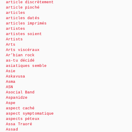
article discrètement
article pioché
articles
articles datés
articles imprimés
artistes
artistes soient
Artists
Arts
Arts viscéraux
Ar’bian rock
as-tu décidé
asiatiques semble
Asie
Askavusa
Asma
ASN
Asocial Band
Aspanidze
Aspe
aspect caché
aspect symptomatique
aspects péteux
Assa Traoré
Assad