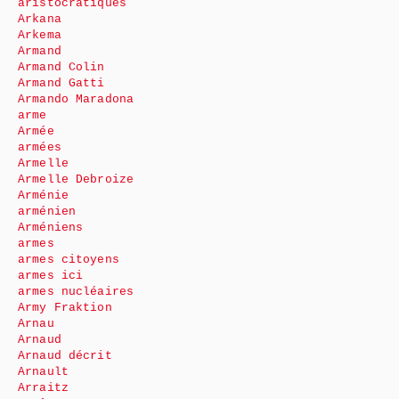
aristocratiques
Arkana
Arkema
Armand
Armand Colin
Armand Gatti
Armando Maradona
arme
Armée
armées
Armelle
Armelle Debroize
Arménie
arménien
Arméniens
armes
armes citoyens
armes ici
armes nucléaires
Army Fraktion
Arnau
Arnaud
Arnaud décrit
Arnault
Arraitz