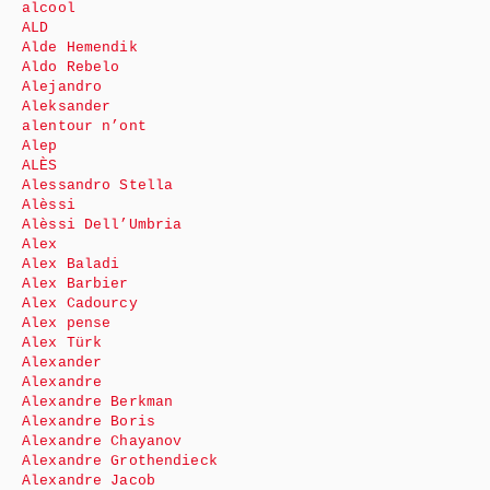
alcool
ALD
Alde Hemendik
Aldo Rebelo
Alejandro
Aleksander
alentour n’ont
Alep
ALÈS
Alessandro Stella
Alèssi
Alèssi Dell’Umbria
Alex
Alex Baladi
Alex Barbier
Alex Cadourcy
Alex pense
Alex Türk
Alexander
Alexandre
Alexandre Berkman
Alexandre Boris
Alexandre Chayanov
Alexandre Grothendieck
Alexandre Jacob