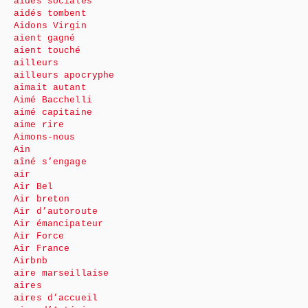
aides sociales
aidés tombent
Aidons Virgin
aient gagné
aient touché
ailleurs
ailleurs apocryphe
aimait autant
Aimé Bacchelli
aimé capitaine
aime rire
Aimons-nous
Ain
aîné s’engage
air
Air Bel
Air breton
Air d’autoroute
Air émancipateur
Air Force
Air France
Airbnb
aire marseillaise
aires
aires d’accueil