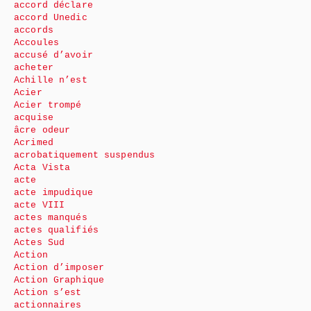
accord déclare
accord Unedic
accords
Accoules
accusé d’avoir
acheter
Achille n’est
Acier
Acier trompé
acquise
âcre odeur
Acrimed
acrobatiquement suspendus
Acta Vista
acte
acte impudique
acte VIII
actes manqués
actes qualifiés
Actes Sud
Action
Action d’imposer
Action Graphique
Action s’est
actionnaires