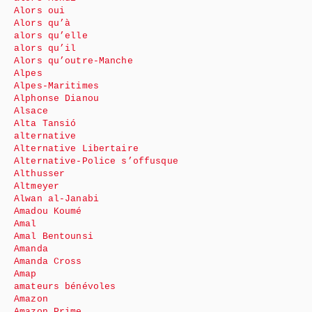
Alors oui
Alors qu’à
alors qu’elle
alors qu’il
Alors qu’outre-Manche
Alpes
Alpes-Maritimes
Alphonse Dianou
Alsace
Alta Tansió
alternative
Alternative Libertaire
Alternative-Police s’offusque
Althusser
Altmeyer
Alwan al-Janabi
Amadou Koumé
Amal
Amal Bentounsi
Amanda
Amanda Cross
Amap
amateurs bénévoles
Amazon
Amazon Prime