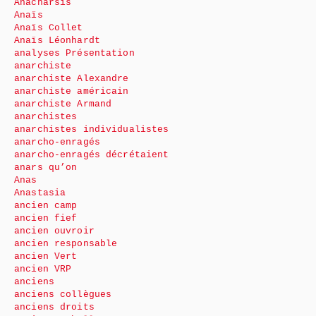
Anacharsis
Anaïs
Anaïs Collet
Anaïs Léonhardt
analyses Présentation
anarchiste
anarchiste Alexandre
anarchiste américain
anarchiste Armand
anarchistes
anarchistes individualistes
anarcho-enragés
anarcho-enragés décrétaient
anars qu’on
Anas
Anastasia
ancien camp
ancien fief
ancien ouvroir
ancien responsable
ancien Vert
ancien VRP
anciens
anciens collègues
anciens droits