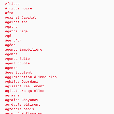
Afrique
Afrique noire
afro
Against Capital
against the
Agathe
Agathe Cagé
Âgé
âge d’or
âgées
agence immobilière
Agenda
Agenda Édito
agent double
agents
âges écoutent
agglomération d’immeubles
Aghiles Ouerdani
agissent réellement
agitateurs qu’elles
agraire
agraire Chayanov
agréable bâtiment
agréable oasis
agressé Nafissatou