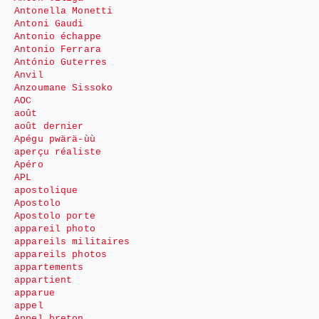
Antonella Monetti
Antoni Gaudi
Antonio échappe
Antonio Ferrara
António Guterres
Anvil
Anzoumane Sissoko
AOC
août
août dernier
Apégu pwärä-ùù
aperçu réaliste
Apéro
APL
apostolique
Apostolo
Apostolo porte
appareil photo
appareils militaires
appareils photos
appartements
appartient
apparue
appel
Appel breton