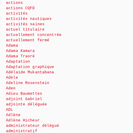
actions
actions CQFD
activités
activités nautiques
activités saines
actuel titulaire
actuellement concentrée
actuellement fermé
Adama
Adama Kamara
Adama Traoré
Adaptation
Adaptation graphique
Adélaïde Mukantabana
Adèle
Adeline Rosenstein
Aden
Adieu Baumettes
adjoint Gabriel
adjointe déléguée
ADL
Adlène
Adlène Hicheur
administrateur délégué
administratif