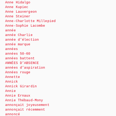
Anne Hidalgo
Anne Kupiec
Anne Lauvergeon
Anne Steiner
Anne-Charlotte Millepied
Anne-Sophie Lacombe
année
année Charlie
année d’élection
année marque
années
années 50-60
années battent
ANNÉES D’ABSENCE
années d’aspiration
Années rouge
Annette
Annick
Annick Girardin
Annie
Annie Ernaux
Annie Thébaud-Mony
annonçait joyeusement
annonçait récemment
annoncé