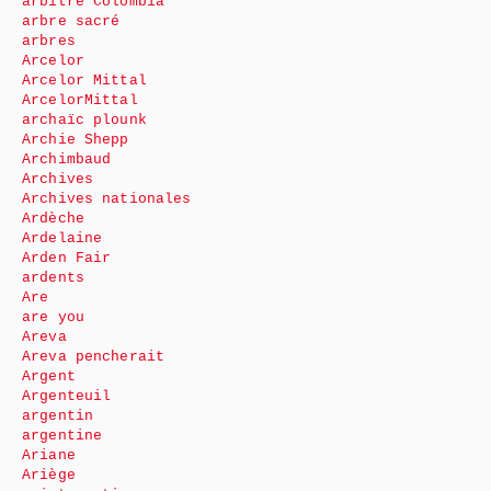
arbitre Colombia
arbre sacré
arbres
Arcelor
Arcelor Mittal
ArcelorMittal
archaïc plounk
Archie Shepp
Archimbaud
Archives
Archives nationales
Ardèche
Ardelaine
Arden Fair
ardents
Are
are you
Areva
Areva pencherait
Argent
Argenteuil
argentin
argentine
Ariane
Ariège