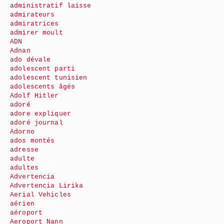
administratif laisse
admirateurs
admiratrices
admirer moult
ADN
Adnan
ado dévale
adolescent parti
adolescent tunisien
adolescents âgés
Adolf Hitler
adoré
adore expliquer
adoré journal
Adorno
ados montés
adresse
adulte
adultes
Advertencia
Advertencia Lirika
Aerial Vehicles
aérien
aéroport
Aeroport Nann