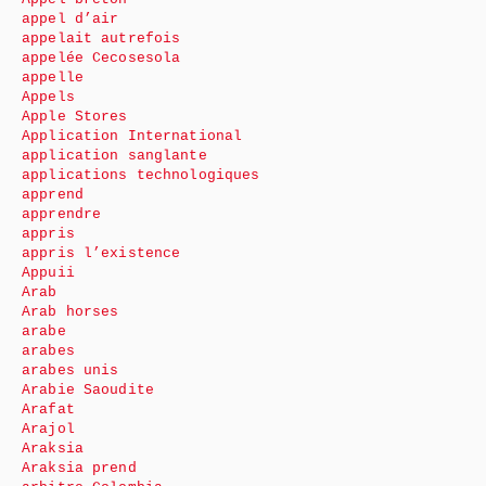
appel d’air
appelait autrefois
appelée Cecosesola
appelle
Appels
Apple Stores
Application International
application sanglante
applications technologiques
apprend
apprendre
appris
appris l’existence
Appuii
Arab
Arab horses
arabe
arabes
arabes unis
Arabie Saoudite
Arafat
Arajol
Araksia
Araksia prend