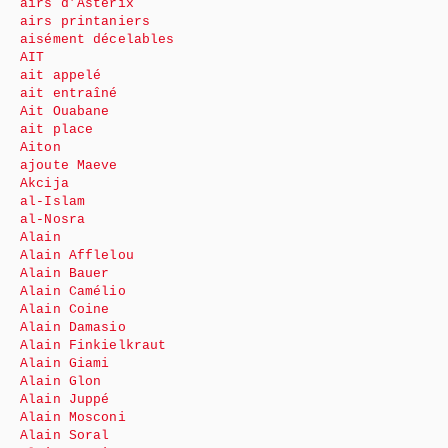
airs d’Astérix
airs printaniers
aisément décelables
AIT
ait appelé
ait entraîné
Ait Ouabane
ait place
Aiton
ajoute Maeve
Akcija
al-Islam
al-Nosra
Alain
Alain Afflelou
Alain Bauer
Alain Camélio
Alain Coine
Alain Damasio
Alain Finkielkraut
Alain Giami
Alain Glon
Alain Juppé
Alain Mosconi
Alain Soral