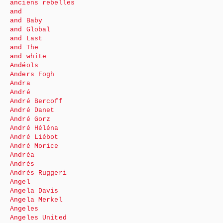
anciens rebelles
and
and Baby
and Global
and Last
and The
and white
Andéols
Anders Fogh
Andra
André
André Bercoff
André Danet
André Gorz
André Héléna
André Liébot
André Morice
Andréa
Andrés
Andrés Ruggeri
Angel
Angela Davis
Angela Merkel
Angeles
Angeles United