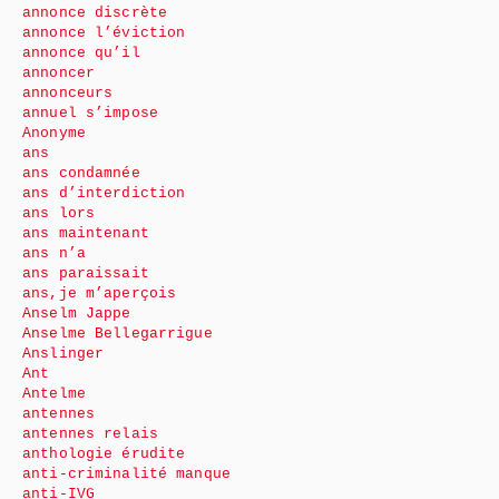
annonce discrète
annonce l’éviction
annonce qu’il
annoncer
annonceurs
annuel s’impose
Anonyme
ans
ans condamnée
ans d’interdiction
ans lors
ans maintenant
ans n’a
ans paraissait
ans,je m’aperçois
Anselm Jappe
Anselme Bellegarrigue
Anslinger
Ant
Antelme
antennes
antennes relais
anthologie érudite
anti-criminalité manque
anti-IVG