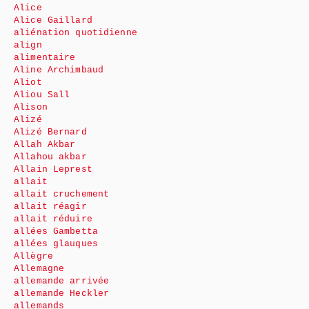
Alice
Alice Gaillard
aliénation quotidienne
align
alimentaire
Aline Archimbaud
Aliot
Aliou Sall
Alison
Alizé
Alizé Bernard
Allah Akbar
Allahou akbar
Allain Leprest
allait
allait cruchement
allait réagir
allait réduire
allées Gambetta
allées glauques
Allègre
Allemagne
allemande arrivée
allemande Heckler
allemands