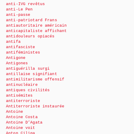
anti-IVG revêtus
anti-Le Pen
anti-passe
anti-patriotard Frans
antiautoritaire américain
anticapitaliste affichant
antidouleurs opiacés
antifa
antifasciste
antiféministes
Antigone
Antigones
antiguérilla surgi
antillaise signifiant
antimilitarisme offensif
antinucléaire
antiques civilités
antisémites
antiterroriste
Antiterroriste instaurée
Antoine
Antoine Costa
Antoine D’Agata
Antoine voit
Anton Ciliga