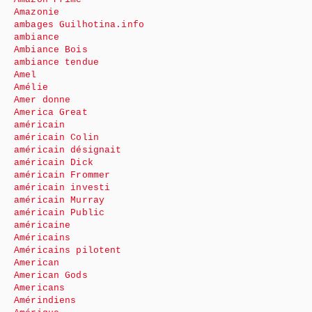
Amazonie
ambages Guilhotina.info
ambiance
Ambiance Bois
ambiance tendue
Amel
Amélie
Amer donne
America Great
américain
américain Colin
américain désignait
américain Dick
américain Frommer
américain investi
américain Murray
américain Public
américaine
Américains
Américains pilotent
American
American Gods
Americans
Amérindiens