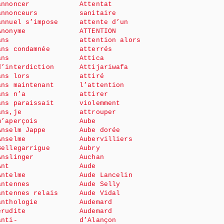
annoncer
Attentat
annonceurs
sanitaire
annuel s’impose
attente d’un
Anonyme
ATTENTION
ans
attention alors
ans condamnée
atterrés
ans
Attica
d’interdiction
Attijariwafa
ans lors
attiré
ans maintenant
l’attention
ans n’a
attirer
ans paraissait
violemment
ans,je
attrouper
m’aperçois
Aube
Anselm Jappe
Aube dorée
Anselme
Aubervilliers
Bellegarrigue
Aubry
Anslinger
Auchan
Ant
Aude
Antelme
Aude Lancelin
antennes
Aude Selly
antennes relais
Aude Vidal
anthologie
Audemard
érudite
Audemard
anti-
d’Alançon