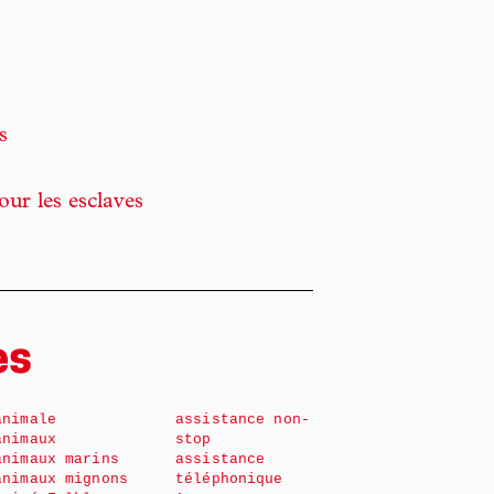
s
ur les esclaves
es
animale
assistance non-
animaux
stop
animaux marins
assistance
animaux mignons
téléphonique