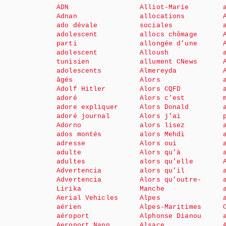
ADN
Alliot-Marie
Adnan
allocations
ado dévale
sociales
adolescent
allocs chômage
parti
allongée d’une
adolescent
Alloush
tunisien
allument CNews
adolescents
Almereyda
âgés
Alors
Adolf Hitler
Alors CQFD
adoré
Alors c’est
adore expliquer
Alors Donald
adoré journal
Alors j’ai
Adorno
alors lisez
ados montés
alors Mehdi
adresse
Alors oui
adulte
Alors qu’à
adultes
alors qu’elle
Advertencia
alors qu’il
Advertencia
Alors qu’outre-
Lirika
Manche
Aerial Vehicles
Alpes
aérien
Alpes-Maritimes
aéroport
Alphonse Dianou
Aeroport Nann
Alsace