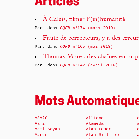
Articles
À Calais, filmer l’(in)humanité
Paru dans
CQFD
n°174 (mars 2019)
Faute de correcteurs, y a des erreur
Paru dans
CQFD
n°165 (mai 2018)
Thomas More : des chaînes en or po
Paru dans
CQFD
n°142 (avril 2016)
Mots Automatiqu
AAARG
Alliandi
Aami
Alameda
Aami Sayan
Alan Lomax
Aaron
Alan Sillitoe