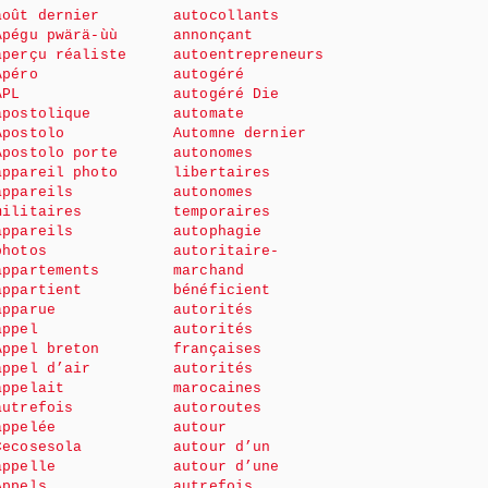
août dernier
autocollants
Apégu pwärä-ùù
annonçant
aperçu réaliste
autoentrepreneurs
Apéro
autogéré
APL
autogéré Die
apostolique
automate
Apostolo
Automne dernier
Apostolo porte
autonomes
appareil photo
libertaires
appareils
autonomes
militaires
temporaires
appareils
autophagie
photos
autoritaire-
appartements
marchand
appartient
bénéficient
apparue
autorités
appel
autorités
Appel breton
françaises
appel d’air
autorités
appelait
marocaines
autrefois
autoroutes
appelée
autour
Cecosesola
autour d’un
appelle
autour d’une
Appels
autrefois