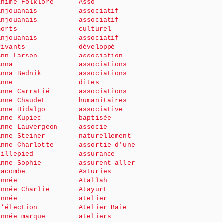
animé Folklore
Asso
Anjouanais
associatif
Anjouanais
associatif
morts
culturel
Anjouanais
associatif
vivants
développé
Ann Larson
association
Anna
associations
Anna Bednik
associations
Anne
dites
Anne Carratié
associations
Anne Chaudet
humanitaires
Anne Hidalgo
associative
Anne Kupiec
baptisée
Anne Lauvergeon
associe
Anne Steiner
naturellement
Anne-Charlotte
assortie d’une
Millepied
assurance
Anne-Sophie
assurent aller
Lacombe
Asturies
année
Atallah
année Charlie
Atayurt
année
atelier
d’élection
Atelier Baie
année marque
ateliers