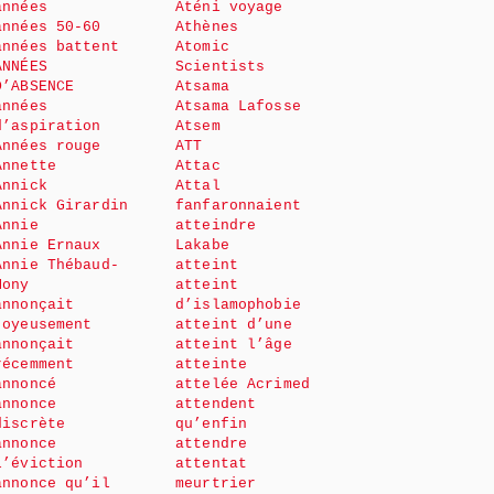
années
Aténi voyage
années 50-60
Athènes
années battent
Atomic
ANNÉES
Scientists
D’ABSENCE
Atsama
années
Atsama Lafosse
d’aspiration
Atsem
Années rouge
ATT
Annette
Attac
Annick
Attal
Annick Girardin
fanfaronnaient
Annie
atteindre
Annie Ernaux
Lakabe
Annie Thébaud-
atteint
Mony
atteint
annonçait
d’islamophobie
joyeusement
atteint d’une
annonçait
atteint l’âge
récemment
atteinte
annoncé
attelée Acrimed
annonce
attendent
discrète
qu’enfin
annonce
attendre
l’éviction
attentat
annonce qu’il
meurtrier