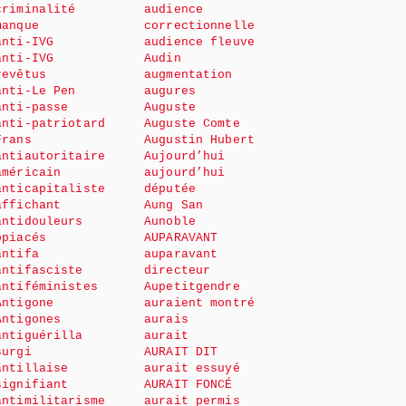
criminalité
audience
manque
correctionnelle
anti-IVG
audience fleuve
anti-IVG
Audin
revêtus
augmentation
anti-Le Pen
augures
anti-passe
Auguste
anti-patriotard
Auguste Comte
Frans
Augustin Hubert
antiautoritaire
Aujourd’hui
américain
aujourd’hui
anticapitaliste
députée
affichant
Aung San
antidouleurs
Aunoble
opiacés
AUPARAVANT
antifa
auparavant
antifasciste
directeur
antiféministes
Aupetitgendre
Antigone
auraient montré
Antigones
aurais
antiguérilla
aurait
surgi
AURAIT DIT
antillaise
aurait essuyé
signifiant
AURAIT FONCÉ
antimilitarisme
aurait permis