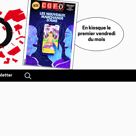
En kiosque le
premier vendredi
du mois
letter