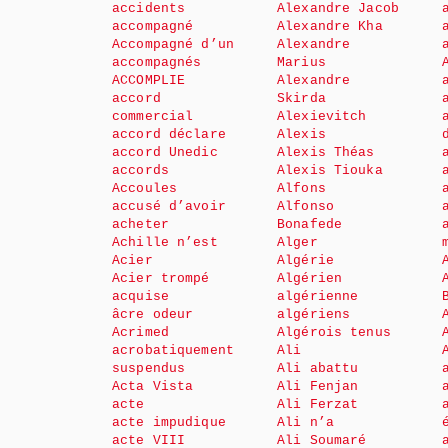
accidents
Alexandre Jacob
accompagné
Alexandre Kha
Accompagné d’un
Alexandre
accompagnés
Marius
ACCOMPLIE
Alexandre
accord
Skirda
commercial
Alexievitch
accord déclare
Alexis
accord Unedic
Alexis Théas
accords
Alexis Tiouka
Accoules
Alfons
accusé d’avoir
Alfonso
acheter
Bonafede
Achille n’est
Alger
Acier
Algérie
Acier trompé
Algérien
acquise
algérienne
âcre odeur
algériens
Acrimed
Algérois tenus
acrobatiquement
Ali
suspendus
Ali abattu
Acta Vista
Ali Fenjan
acte
Ali Ferzat
acte impudique
Ali n’a
acte VIII
Ali Soumaré