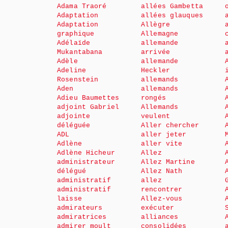
Adama Traoré
allées Gambetta
Adaptation
allées glauques
Adaptation
Allègre
graphique
Allemagne
Adélaïde
allemande
Mukantabana
arrivée
Adèle
allemande
Adeline
Heckler
Rosenstein
allemands
Aden
allemands
Adieu Baumettes
rongés
adjoint Gabriel
Allemands
adjointe
veulent
déléguée
Aller chercher
ADL
aller jeter
Adlène
aller vite
Adlène Hicheur
Allez
administrateur
Allez Martine
délégué
Allez Nath
administratif
allez
administratif
rencontrer
laisse
Allez-vous
admirateurs
exécuter
admiratrices
alliances
admirer moult
consolidées