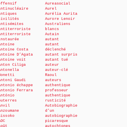
offensif
Aureasocial
antinucléaire
Aurel
antiques
Aurélia Aurita
civilités
Aurore Lenoir
antisémites
Australiens
antiterroriste
blancs
Antiterroriste
Autain
instaurée
autant
Antoine
autant
Antoine Costa
déclenché
Antoine D’Agata
autant surpris
Antoine voit
autant tué
Anton Ciliga
auteur
Antonella
auteur-clé
Monetti
Raoul
Antoni Gaudi
auteurs
Antonio échappe
authentique
Antonio Ferrara
professeur
António
authentique
Guterres
rusticité
Anvil
Autobiographie
Anzoumane
d’un
Sissoko
autobiographie
AOC
picaresque
août
autochtones