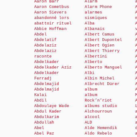
Aaron Barr
Alarm
Aaron Cometbus
Alarm Phone
Aaron Sievers
alarmes
abandonné lors
sismiques
abattoir rituel
Alba
Abbie Hoffman
Albanais
Abdel
Albert Camus
Abdelatif
Albert Dupontel
Abdelaziz
Albert Ogien
Abdelaziz
Albert Thierry
raconte
Albertini
Abdelkader
Alberto
Abdelkader Aziz
Alberto Manguel
Abdelkader
Albi
Ferradj
Albin Michel
Abdelmajid
Albrecht Dürer
Abdelmajid
album
Kalai
album
Abdil
Rock’n’riot
Abdoulaye Wade
albums studio
Abdul Kader
Alchourroun
Abdulkarim
alcool
Abdullah
ALD
Abel
Alde Hemendik
Abel Paz
Aldo Rebelo