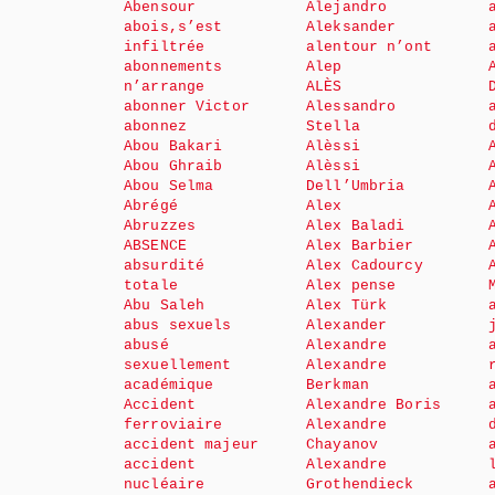
Abensour
Alejandro
abois,s’est
Aleksander
infiltrée
alentour n’ont
abonnements
Alep
n’arrange
ALÈS
abonner Victor
Alessandro
abonnez
Stella
Abou Bakari
Alèssi
Abou Ghraib
Alèssi
Abou Selma
Dell’Umbria
Abrégé
Alex
Abruzzes
Alex Baladi
ABSENCE
Alex Barbier
absurdité
Alex Cadourcy
totale
Alex pense
Abu Saleh
Alex Türk
abus sexuels
Alexander
abusé
Alexandre
sexuellement
Alexandre
académique
Berkman
Accident
Alexandre Boris
ferroviaire
Alexandre
accident majeur
Chayanov
accident
Alexandre
nucléaire
Grothendieck