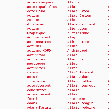
actes manqués
Ali Ziri
actes qualifiés
alias
Actes Sud
alias Cafca
Action
alias Damien
Action
Alice
d’imposer
Alice Gaillard
Action
aliénation
Graphique
quotidienne
Action s’est
align
actionnaires
alimentaire
actions
Aline
actions CQFD
Archimbaud
activités
Aliot
activités
Aliou Sall
nautiques
Alison
activités
Alizé
saines
Alizé Bernard
actuel
Allah Akbar
titulaire
Allahou akbar
actuellement
Allain Leprest
concentrée
allait
actuellement
allait
fermé
cruchement
Adama
allait réagir
Adama Kamara
allait réduire