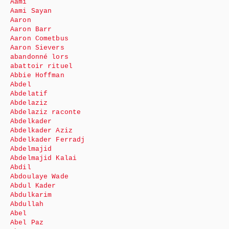
Aami
Aami Sayan
Aaron
Aaron Barr
Aaron Cometbus
Aaron Sievers
abandonné lors
abattoir rituel
Abbie Hoffman
Abdel
Abdelatif
Abdelaziz
Abdelaziz raconte
Abdelkader
Abdelkader Aziz
Abdelkader Ferradj
Abdelmajid
Abdelmajid Kalai
Abdil
Abdoulaye Wade
Abdul Kader
Abdulkarim
Abdullah
Abel
Abel Paz