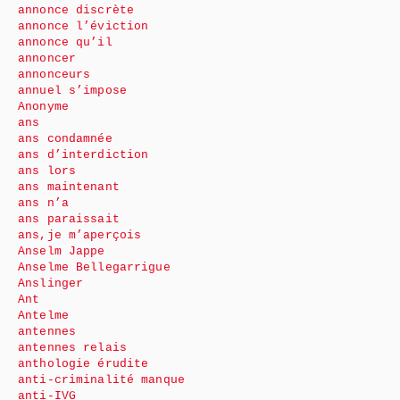
annonce discrète
annonce l’éviction
annonce qu’il
annoncer
annonceurs
annuel s’impose
Anonyme
ans
ans condamnée
ans d’interdiction
ans lors
ans maintenant
ans n’a
ans paraissait
ans,je m’aperçois
Anselm Jappe
Anselme Bellegarrigue
Anslinger
Ant
Antelme
antennes
antennes relais
anthologie érudite
anti-criminalité manque
anti-IVG