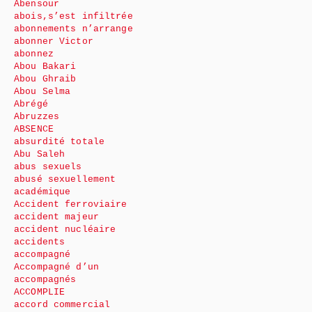
Abensour
abois,s’est infiltrée
abonnements n’arrange
abonner Victor
abonnez
Abou Bakari
Abou Ghraib
Abou Selma
Abrégé
Abruzzes
ABSENCE
absurdité totale
Abu Saleh
abus sexuels
abusé sexuellement
académique
Accident ferroviaire
accident majeur
accident nucléaire
accidents
accompagné
Accompagné d’un
accompagnés
ACCOMPLIE
accord commercial