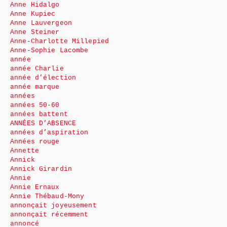
Anne Hidalgo
Anne Kupiec
Anne Lauvergeon
Anne Steiner
Anne-Charlotte Millepied
Anne-Sophie Lacombe
année
année Charlie
année d’élection
année marque
années
années 50-60
années battent
ANNÉES D’ABSENCE
années d’aspiration
Années rouge
Annette
Annick
Annick Girardin
Annie
Annie Ernaux
Annie Thébaud-Mony
annonçait joyeusement
annonçait récemment
annoncé