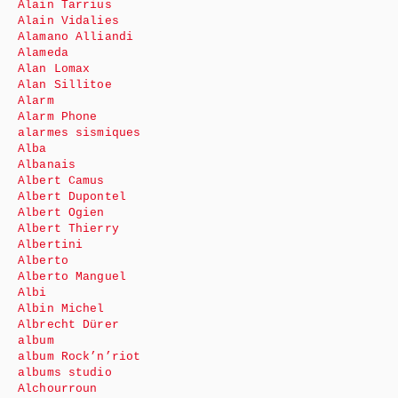
Alain Tarrius
Alain Vidalies
Alamano Alliandi
Alameda
Alan Lomax
Alan Sillitoe
Alarm
Alarm Phone
alarmes sismiques
Alba
Albanais
Albert Camus
Albert Dupontel
Albert Ogien
Albert Thierry
Albertini
Alberto
Alberto Manguel
Albi
Albin Michel
Albrecht Dürer
album
album Rock’n’riot
albums studio
Alchourroun