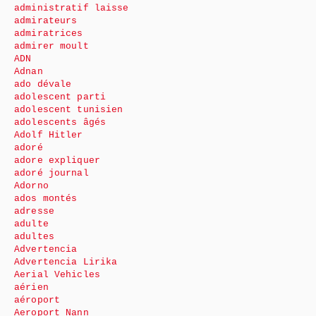
administratif laisse
admirateurs
admiratrices
admirer moult
ADN
Adnan
ado dévale
adolescent parti
adolescent tunisien
adolescents âgés
Adolf Hitler
adoré
adore expliquer
adoré journal
Adorno
ados montés
adresse
adulte
adultes
Advertencia
Advertencia Lirika
Aerial Vehicles
aérien
aéroport
Aeroport Nann