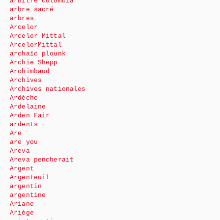
arbitre Colombia
arbre sacré
arbres
Arcelor
Arcelor Mittal
ArcelorMittal
archaïc plounk
Archie Shepp
Archimbaud
Archives
Archives nationales
Ardèche
Ardelaine
Arden Fair
ardents
Are
are you
Areva
Areva pencherait
Argent
Argenteuil
argentin
argentine
Ariane
Ariège