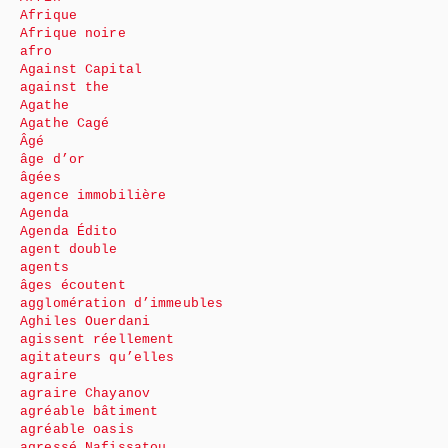
Afrique
Afrique noire
afro
Against Capital
against the
Agathe
Agathe Cagé
Âgé
âge d’or
âgées
agence immobilière
Agenda
Agenda Édito
agent double
agents
âges écoutent
agglomération d’immeubles
Aghiles Ouerdani
agissent réellement
agitateurs qu’elles
agraire
agraire Chayanov
agréable bâtiment
agréable oasis
agressé Nafissatou