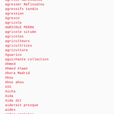
agresser Nafissatou
agressifs tandis
agression
Agrexco
agricole
AGRICOLE PERDU
agricole située
agricoles
agriculteurs
agricultrices
agriculture
Aguarico
aguichante collection
Ahmed
Ahmed Alwan
Ahora Madrid
Ahou
Ahou ahou
AIA
Aïcha
Aida
Aida dit
aiderait presque
aides