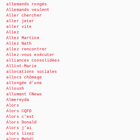
allemands rongés
Allemands veulent
Aller chercher
aller jeter
aller vite
Allez
Allez Martine
Allez Nath
allez rencontrer
Allez-vous exécuter
alliances consolidées
Alliot-Marie
allocations sociales
allocs chômage
allongée d’une
Alloush
allument CNews
Almereyda
Alors
Alors CQFD
Alors c’est
Alors Donald
Alors j’ai
alors lisez
alors Mehdi