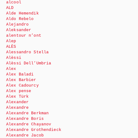
alcool
ALD
Alde Hemendik
Aldo Rebelo
Alejandro
Aleksander
alentour n’ont
Alep
ALÈS
Alessandro Stella
Alèssi
Alèssi Dell’Umbria
Alex
Alex Baladi
Alex Barbier
Alex Cadourcy
Alex pense
Alex Türk
Alexander
Alexandre
Alexandre Berkman
Alexandre Boris
Alexandre Chayanov
Alexandre Grothendieck
Alexandre Jacob