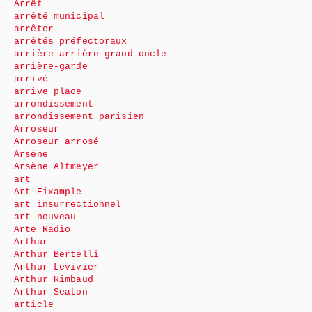
Arrêt
arrêté municipal
arrêter
arrêtés préfectoraux
arrière-arrière grand-oncle
arrière-garde
arrivé
arrive place
arrondissement
arrondissement parisien
Arroseur
Arroseur arrosé
Arsène
Arsène Altmeyer
art
Art Eixample
art insurrectionnel
art nouveau
Arte Radio
Arthur
Arthur Bertelli
Arthur Levivier
Arthur Rimbaud
Arthur Seaton
article