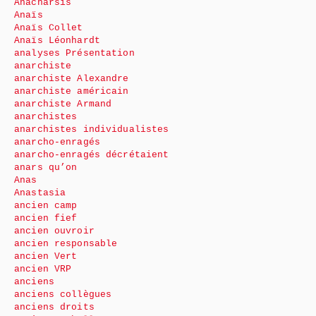
Anacharsis
Anaïs
Anaïs Collet
Anaïs Léonhardt
analyses Présentation
anarchiste
anarchiste Alexandre
anarchiste américain
anarchiste Armand
anarchistes
anarchistes individualistes
anarcho-enragés
anarcho-enragés décrétaient
anars qu’on
Anas
Anastasia
ancien camp
ancien fief
ancien ouvroir
ancien responsable
ancien Vert
ancien VRP
anciens
anciens collègues
anciens droits