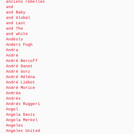
anciens rebelles
and
and Baby
and Global
and Last
and The
and white
Andéols
Anders Fogh
Andra
André
André Bercoff
André Danet
André Gorz
André Héléna
André Liébot
André Morice
Andréa
Andrés
Andrés Ruggeri
Angel
Angela Davis
Angela Merkel
Angeles
Angeles United