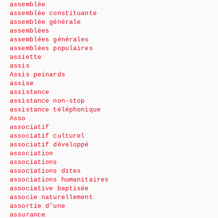
assemblée
assemblée constituante
assemblée générale
assemblées
assemblées générales
assemblées populaires
assiette
assis
Assis peinards
assise
assistance
assistance non-stop
assistance téléphonique
Asso
associatif
associatif culturel
associatif développé
association
associations
associations dites
associations humanitaires
associative baptisée
associe naturellement
assortie d’une
assurance