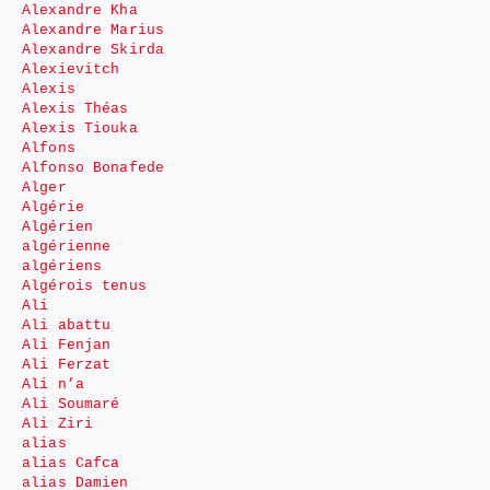
Alexandre Kha
Alexandre Marius
Alexandre Skirda
Alexievitch
Alexis
Alexis Théas
Alexis Tiouka
Alfons
Alfonso Bonafede
Alger
Algérie
Algérien
algérienne
algériens
Algérois tenus
Ali
Ali abattu
Ali Fenjan
Ali Ferzat
Ali n’a
Ali Soumaré
Ali Ziri
alias
alias Cafca
alias Damien