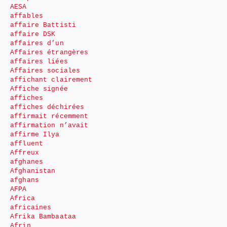
AESA
affables
affaire Battisti
affaire DSK
affaires d’un
Affaires étrangères
affaires liées
Affaires sociales
affichant clairement
Affiche signée
affiches
affiches déchirées
affirmait récemment
affirmation n’avait
affirme Ilya
affluent
Affreux
afghanes
Afghanistan
afghans
AFPA
Africa
africaines
Afrika Bambaataa
Afrin