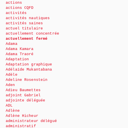
actions
actions CQFD
activités
activités nautiques
activités saines
actuel titulaire
actuellement concentrée
actuellement fermé
Adama
Adama Kamara
Adama Traoré
Adaptation
Adaptation graphique
Adélaïde Mukantabana
Adèle
Adeline Rosenstein
Aden
Adieu Baumettes
adjoint Gabriel
adjointe déléguée
ADL
Adlène
Adlène Hicheur
administrateur délégué
administratif