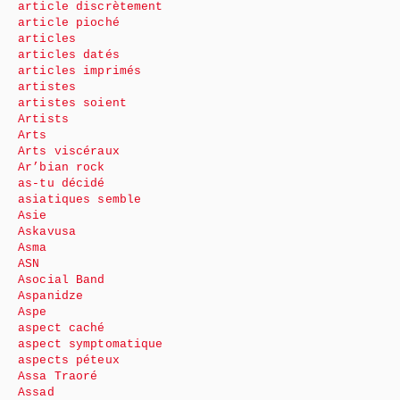
article discrètement
article pioché
articles
articles datés
articles imprimés
artistes
artistes soient
Artists
Arts
Arts viscéraux
Ar’bian rock
as-tu décidé
asiatiques semble
Asie
Askavusa
Asma
ASN
Asocial Band
Aspanidze
Aspe
aspect caché
aspect symptomatique
aspects péteux
Assa Traoré
Assad