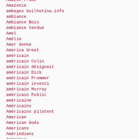
Amazonie
ambages Guilhotina.info
ambiance
Ambiance Bois
ambiance tendue
Amel
Amélie
Amer donne
America Great
américain
américain Colin
américain désignait
américain Dick
américain Frommer
américain investi
américain Murray
américain Public
américaine
Américains
Américains pilotent
American
American Gods
Americans
Amérindiens