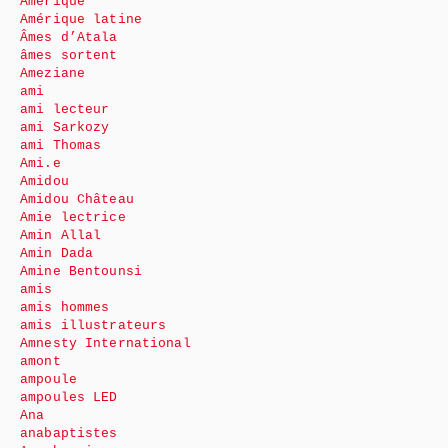
Amérique
Amérique latine
Âmes d’Atala
âmes sortent
Ameziane
ami
ami lecteur
ami Sarkozy
ami Thomas
Ami.e
Amidou
Amidou Château
Amie lectrice
Amin Allal
Amin Dada
Amine Bentounsi
amis
amis hommes
amis illustrateurs
Amnesty International
amont
ampoule
ampoules LED
Ana
anabaptistes