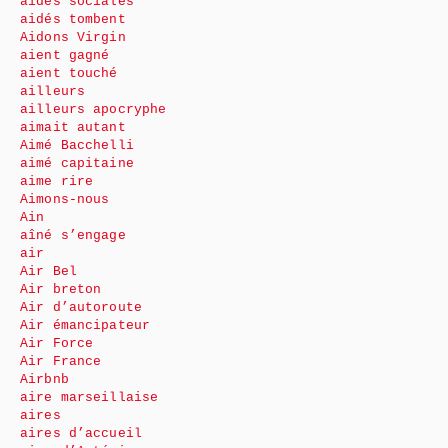
aides sociales
aidés tombent
Aidons Virgin
aient gagné
aient touché
ailleurs
ailleurs apocryphe
aimait autant
Aimé Bacchelli
aimé capitaine
aime rire
Aimons-nous
Ain
aîné s’engage
air
Air Bel
Air breton
Air d’autoroute
Air émancipateur
Air Force
Air France
Airbnb
aire marseillaise
aires
aires d’accueil