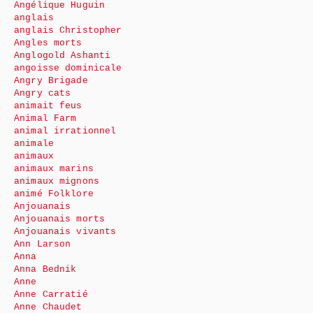
Angélique Huguin
anglais
anglais Christopher
Angles morts
Anglogold Ashanti
angoisse dominicale
Angry Brigade
Angry cats
animait feus
Animal Farm
animal irrationnel
animale
animaux
animaux marins
animaux mignons
animé Folklore
Anjouanais
Anjouanais morts
Anjouanais vivants
Ann Larson
Anna
Anna Bednik
Anne
Anne Carratié
Anne Chaudet