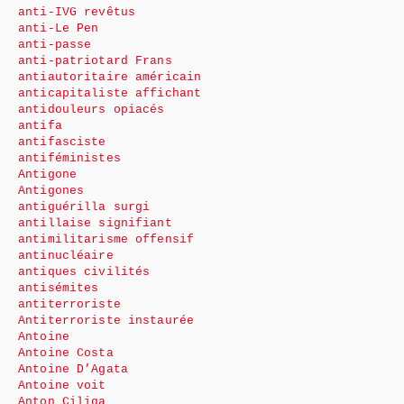
anti-IVG revêtus
anti-Le Pen
anti-passe
anti-patriotard Frans
antiautoritaire américain
anticapitaliste affichant
antidouleurs opiacés
antifa
antifasciste
antiféministes
Antigone
Antigones
antiguérilla surgi
antillaise signifiant
antimilitarisme offensif
antinucléaire
antiques civilités
antisémites
antiterroriste
Antiterroriste instaurée
Antoine
Antoine Costa
Antoine D’Agata
Antoine voit
Anton Ciliga