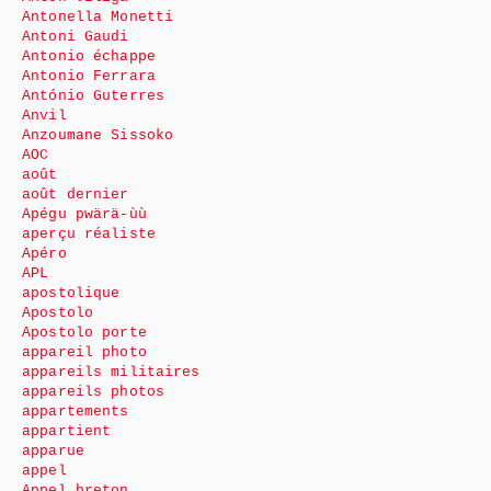
Antonella Monetti
Antoni Gaudi
Antonio échappe
Antonio Ferrara
António Guterres
Anvil
Anzoumane Sissoko
AOC
août
août dernier
Apégu pwärä-ùù
aperçu réaliste
Apéro
APL
apostolique
Apostolo
Apostolo porte
appareil photo
appareils militaires
appareils photos
appartements
appartient
apparue
appel
Appel breton