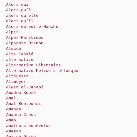
Alors oui
Alors qu’à
alors qu’elle
alors qu’il
Alors qu’outre-Manche
Alpes
Alpes-Maritimes
Alphonse Dianou
Alsace
Alta Tansió
alternative
Alternative Libertaire
Alternative-Police s’offusque
Althusser
Altmeyer
Alwan al-Janabi
Amadou Koumé
Amal
Amal Bentounsi
Amanda
Amanda Cross
Amap
amateurs bénévoles
Amazon
Amazon Prime