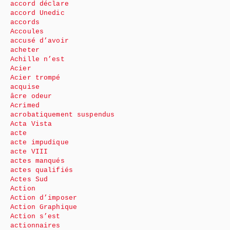
accord déclare
accord Unedic
accords
Accoules
accusé d’avoir
acheter
Achille n’est
Acier
Acier trompé
acquise
âcre odeur
Acrimed
acrobatiquement suspendus
Acta Vista
acte
acte impudique
acte VIII
actes manqués
actes qualifiés
Actes Sud
Action
Action d’imposer
Action Graphique
Action s’est
actionnaires