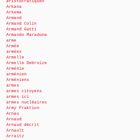
aristocratiques
Arkana
Arkema
Armand
Armand Colin
Armand Gatti
Armando Maradona
arme
Armée
armées
Armelle
Armelle Debroize
Arménie
arménien
Arméniens
armes
armes citoyens
armes ici
armes nucléaires
Army Fraktion
Arnau
Arnaud
Arnaud décrit
Arnault
Arraitz