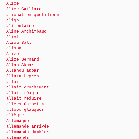
Alice
Alice Gaillard
aliénation quotidienne
align
alimentaire
Aline Archimbaud
Aliot
Aliou Sall
Alison
Alizé
Alizé Bernard
Allah Akbar
Allahou akbar
Allain Leprest
allait
allait cruchement
allait réagir
allait réduire
allées Gambetta
allées glauques
Allègre
Allemagne
allemande arrivée
allemande Heckler
allemands