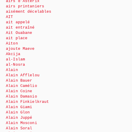
airs d’Astérix
airs printaniers
aisément décelables
AIT
ait appelé
ait entraîné
Ait Ouabane
ait place
Aiton
ajoute Maeve
Akcija
al-Islam
al-Nosra
Alain
Alain Afflelou
Alain Bauer
Alain Camélio
Alain Coine
Alain Damasio
Alain Finkielkraut
Alain Giami
Alain Glon
Alain Juppé
Alain Mosconi
Alain Soral