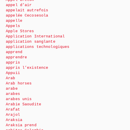
appel d’air
appelait autrefois
appelée Cecosesola
appelle
Appels
Apple Stores
Application International
application sanglante
applications technologiques
apprend
apprendre
appris
appris l’existence
Appuii
Arab
Arab horses
arabe
arabes
arabes unis
Arabie Saoudite
Arafat
Arajol
Araksia
Araksia prend