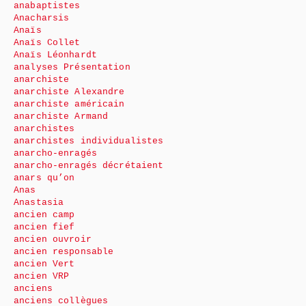
anabaptistes
Anacharsis
Anaïs
Anaïs Collet
Anaïs Léonhardt
analyses Présentation
anarchiste
anarchiste Alexandre
anarchiste américain
anarchiste Armand
anarchistes
anarchistes individualistes
anarcho-enragés
anarcho-enragés décrétaient
anars qu’on
Anas
Anastasia
ancien camp
ancien fief
ancien ouvroir
ancien responsable
ancien Vert
ancien VRP
anciens
anciens collègues