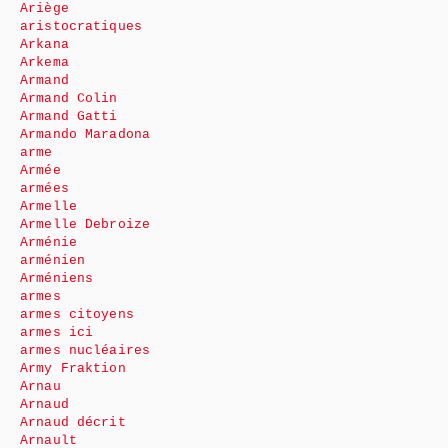
Ariège
aristocratiques
Arkana
Arkema
Armand
Armand Colin
Armand Gatti
Armando Maradona
arme
Armée
armées
Armelle
Armelle Debroize
Arménie
arménien
Arméniens
armes
armes citoyens
armes ici
armes nucléaires
Army Fraktion
Arnau
Arnaud
Arnaud décrit
Arnault