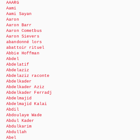
AAARG
Aami
Aami Sayan
Aaron
Aaron Barr
Aaron Cometbus
Aaron Sievers
abandonné lors
abattoir rituel
Abbie Hoffman
Abdel
Abdelatif
Abdelaziz
Abdelaziz raconte
Abdelkader
Abdelkader Aziz
Abdelkader Ferradj
Abdelmajid
Abdelmajid Kalai
Abdil
Abdoulaye Wade
Abdul Kader
Abdulkarim
Abdullah
Abel