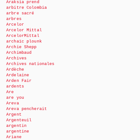
Araksia prend
arbitre Colombia
arbre sacré
arbres
Arcelor
Arcelor Mittal
ArcelorMittal
archaïc plounk
Archie Shepp
Archimbaud
Archives
Archives nationales
Ardèche
Ardelaine
Arden Fair
ardents
Are
are you
Areva
Areva pencherait
Argent
Argenteuil
argentin
argentine
Ariane