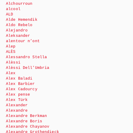
Alchourroun
alcool
ALD
Alde Hemendik
Aldo Rebelo
Alejandro
Aleksander
alentour n’ont
Alep
ALÈS
Alessandro Stella
Alèssi
Alèssi Dell’Umbria
Alex
Alex Baladi
Alex Barbier
Alex Cadourcy
Alex pense
Alex Türk
Alexander
Alexandre
Alexandre Berkman
Alexandre Boris
Alexandre Chayanov
Alexandre Grothendieck