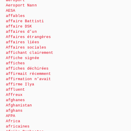
aéroport
Aeroport Nann
AESA
affables
affaire Battisti
affaire DSK
affaires d’un
Affaires étrangères
affaires liées
Affaires sociales
affichant clairement
Affiche signée
affiches
affiches déchirées
affirmait récemment
affirmation n’avait
affirme Ilya
affluent
Affreux
afghanes
Afghanistan
afghans
AFPA
Africa
africaines