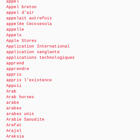
appel
Appel breton
appel d’air
appelait autrefois
appelée Cecosesola
appelle
Appels
Apple Stores
Application International
application sanglante
applications technologiques
apprend
apprendre
appris
appris l’existence
Appuii
Arab
Arab horses
arabe
arabes
arabes unis
Arabie Saoudite
Arafat
Arajol
Araksia