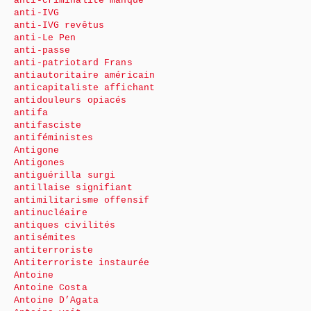
anti-criminalité manque
anti-IVG
anti-IVG revêtus
anti-Le Pen
anti-passe
anti-patriotard Frans
antiautoritaire américain
anticapitaliste affichant
antidouleurs opiacés
antifa
antifasciste
antiféministes
Antigone
Antigones
antiguérilla surgi
antillaise signifiant
antimilitarisme offensif
antinucléaire
antiques civilités
antisémites
antiterroriste
Antiterroriste instaurée
Antoine
Antoine Costa
Antoine D’Agata