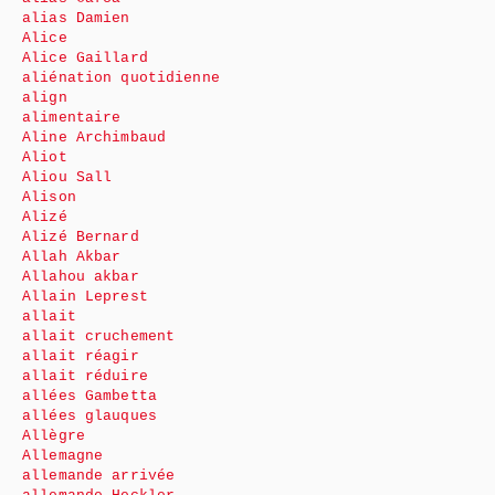
alias Damien
Alice
Alice Gaillard
aliénation quotidienne
align
alimentaire
Aline Archimbaud
Aliot
Aliou Sall
Alison
Alizé
Alizé Bernard
Allah Akbar
Allahou akbar
Allain Leprest
allait
allait cruchement
allait réagir
allait réduire
allées Gambetta
allées glauques
Allègre
Allemagne
allemande arrivée