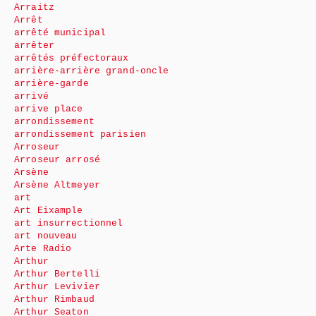
Arraitz
Arrêt
arrêté municipal
arrêter
arrêtés préfectoraux
arrière-arrière grand-oncle
arrière-garde
arrivé
arrive place
arrondissement
arrondissement parisien
Arroseur
Arroseur arrosé
Arsène
Arsène Altmeyer
art
Art Eixample
art insurrectionnel
art nouveau
Arte Radio
Arthur
Arthur Bertelli
Arthur Levivier
Arthur Rimbaud
Arthur Seaton