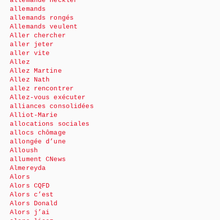
allemande Heckler
allemands
allemands rongés
Allemands veulent
Aller chercher
aller jeter
aller vite
Allez
Allez Martine
Allez Nath
allez rencontrer
Allez-vous exécuter
alliances consolidées
Alliot-Marie
allocations sociales
allocs chômage
allongée d’une
Alloush
allument CNews
Almereyda
Alors
Alors CQFD
Alors c’est
Alors Donald
Alors j’ai