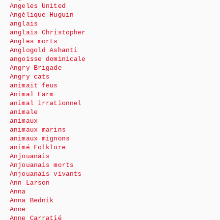
Angeles United
Angélique Huguin
anglais
anglais Christopher
Angles morts
Anglogold Ashanti
angoisse dominicale
Angry Brigade
Angry cats
animait feus
Animal Farm
animal irrationnel
animale
animaux
animaux marins
animaux mignons
animé Folklore
Anjouanais
Anjouanais morts
Anjouanais vivants
Ann Larson
Anna
Anna Bednik
Anne
Anne Carratié