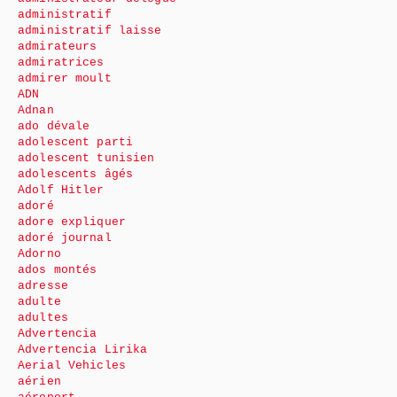
administratif
administratif laisse
admirateurs
admiratrices
admirer moult
ADN
Adnan
ado dévale
adolescent parti
adolescent tunisien
adolescents âgés
Adolf Hitler
adoré
adore expliquer
adoré journal
Adorno
ados montés
adresse
adulte
adultes
Advertencia
Advertencia Lirika
Aerial Vehicles
aérien