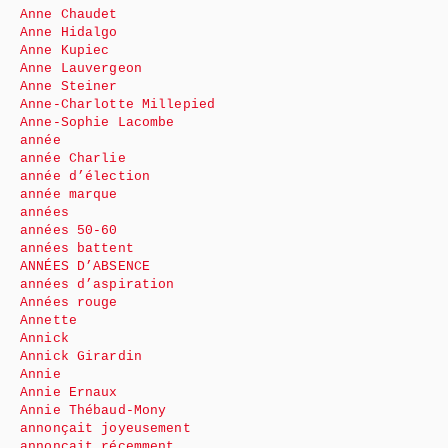
Anne Chaudet
Anne Hidalgo
Anne Kupiec
Anne Lauvergeon
Anne Steiner
Anne-Charlotte Millepied
Anne-Sophie Lacombe
année
année Charlie
année d’élection
année marque
années
années 50-60
années battent
ANNÉES D’ABSENCE
années d’aspiration
Années rouge
Annette
Annick
Annick Girardin
Annie
Annie Ernaux
Annie Thébaud-Mony
annonçait joyeusement
annonçait récemment