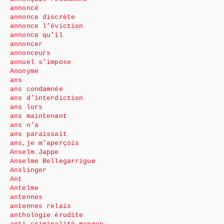
annoncé
annonce discrète
annonce l’éviction
annonce qu’il
annoncer
annonceurs
annuel s’impose
Anonyme
ans
ans condamnée
ans d’interdiction
ans lors
ans maintenant
ans n’a
ans paraissait
ans,je m’aperçois
Anselm Jappe
Anselme Bellegarrigue
Anslinger
Ant
Antelme
antennes
antennes relais
anthologie érudite