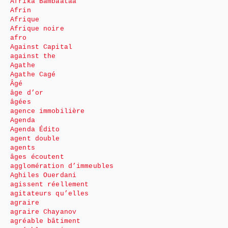
Afrika Bambaataa
Afrin
Afrique
Afrique noire
afro
Against Capital
against the
Agathe
Agathe Cagé
Âgé
âge d’or
âgées
agence immobilière
Agenda
Agenda Édito
agent double
agents
âges écoutent
agglomération d’immeubles
Aghiles Ouerdani
agissent réellement
agitateurs qu’elles
agraire
agraire Chayanov
agréable bâtiment