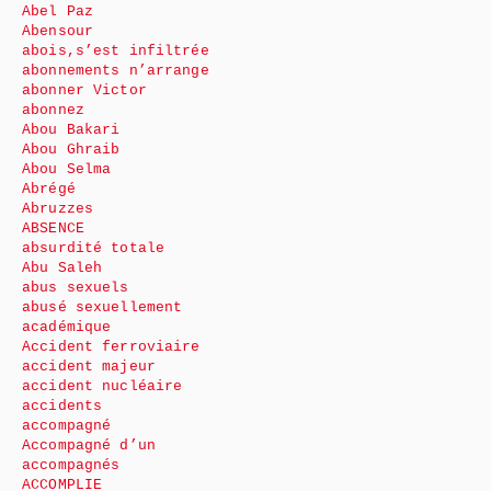
Abel Paz
Abensour
abois,s’est infiltrée
abonnements n’arrange
abonner Victor
abonnez
Abou Bakari
Abou Ghraib
Abou Selma
Abrégé
Abruzzes
ABSENCE
absurdité totale
Abu Saleh
abus sexuels
abusé sexuellement
académique
Accident ferroviaire
accident majeur
accident nucléaire
accidents
accompagné
Accompagné d’un
accompagnés
ACCOMPLIE