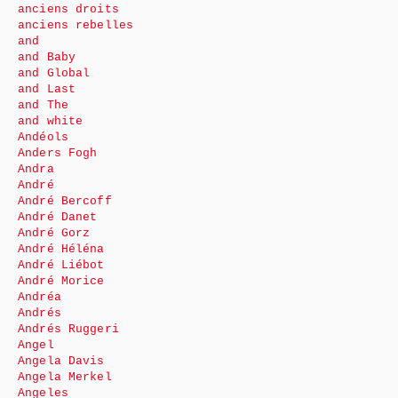
anciens droits
anciens rebelles
and
and Baby
and Global
and Last
and The
and white
Andéols
Anders Fogh
Andra
André
André Bercoff
André Danet
André Gorz
André Héléna
André Liébot
André Morice
Andréa
Andrés
Andrés Ruggeri
Angel
Angela Davis
Angela Merkel
Angeles