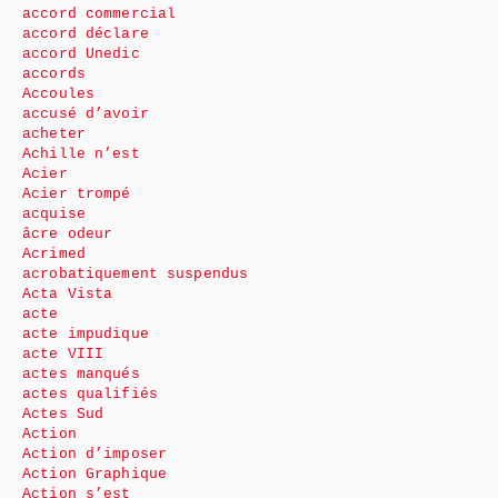
accord commercial
accord déclare
accord Unedic
accords
Accoules
accusé d’avoir
acheter
Achille n’est
Acier
Acier trompé
acquise
âcre odeur
Acrimed
acrobatiquement suspendus
Acta Vista
acte
acte impudique
acte VIII
actes manqués
actes qualifiés
Actes Sud
Action
Action d’imposer
Action Graphique
Action s’est