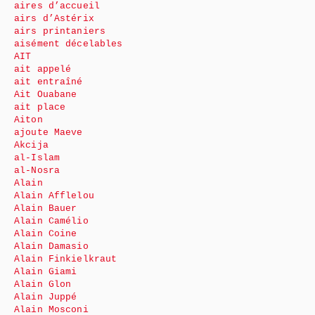
aires d’accueil
airs d’Astérix
airs printaniers
aisément décelables
AIT
ait appelé
ait entraîné
Ait Ouabane
ait place
Aiton
ajoute Maeve
Akcija
al-Islam
al-Nosra
Alain
Alain Afflelou
Alain Bauer
Alain Camélio
Alain Coine
Alain Damasio
Alain Finkielkraut
Alain Giami
Alain Glon
Alain Juppé
Alain Mosconi