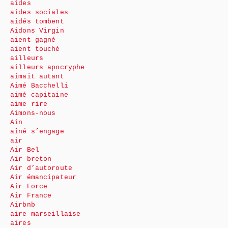
aides
aides sociales
aidés tombent
Aidons Virgin
aient gagné
aient touché
ailleurs
ailleurs apocryphe
aimait autant
Aimé Bacchelli
aimé capitaine
aime rire
Aimons-nous
Ain
aîné s’engage
air
Air Bel
Air breton
Air d’autoroute
Air émancipateur
Air Force
Air France
Airbnb
aire marseillaise
aires