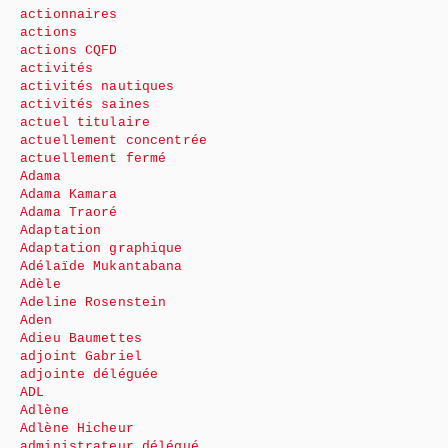
actionnaires
actions
actions CQFD
activités
activités nautiques
activités saines
actuel titulaire
actuellement concentrée
actuellement fermé
Adama
Adama Kamara
Adama Traoré
Adaptation
Adaptation graphique
Adélaïde Mukantabana
Adèle
Adeline Rosenstein
Aden
Adieu Baumettes
adjoint Gabriel
adjointe déléguée
ADL
Adlène
Adlène Hicheur
administrateur délégué