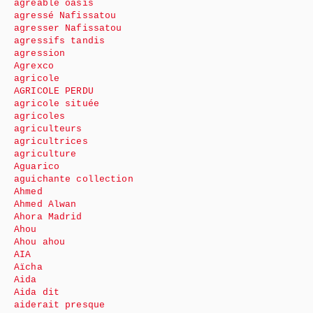
agréable oasis
agressé Nafissatou
agresser Nafissatou
agressifs tandis
agression
Agrexco
agricole
AGRICOLE PERDU
agricole située
agricoles
agriculteurs
agricultrices
agriculture
Aguarico
aguichante collection
Ahmed
Ahmed Alwan
Ahora Madrid
Ahou
Ahou ahou
AIA
Aïcha
Aida
Aida dit
aiderait presque