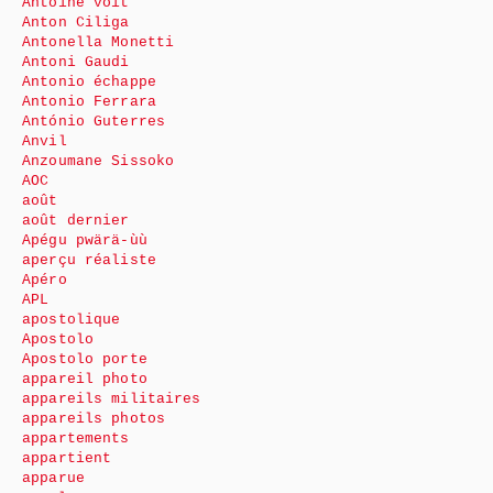
Antoine voit
Anton Ciliga
Antonella Monetti
Antoni Gaudi
Antonio échappe
Antonio Ferrara
António Guterres
Anvil
Anzoumane Sissoko
AOC
août
août dernier
Apégu pwärä-ùù
aperçu réaliste
Apéro
APL
apostolique
Apostolo
Apostolo porte
appareil photo
appareils militaires
appareils photos
appartements
appartient
apparue