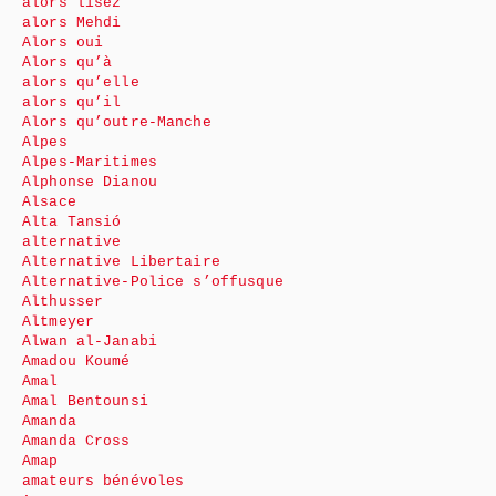
alors lisez
alors Mehdi
Alors oui
Alors qu’à
alors qu’elle
alors qu’il
Alors qu’outre-Manche
Alpes
Alpes-Maritimes
Alphonse Dianou
Alsace
Alta Tansió
alternative
Alternative Libertaire
Alternative-Police s’offusque
Althusser
Altmeyer
Alwan al-Janabi
Amadou Koumé
Amal
Amal Bentounsi
Amanda
Amanda Cross
Amap
amateurs bénévoles