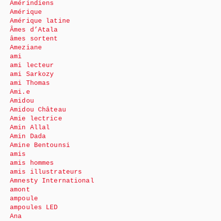
Amérindiens
Amérique
Amérique latine
Âmes d’Atala
âmes sortent
Ameziane
ami
ami lecteur
ami Sarkozy
ami Thomas
Ami.e
Amidou
Amidou Château
Amie lectrice
Amin Allal
Amin Dada
Amine Bentounsi
amis
amis hommes
amis illustrateurs
Amnesty International
amont
ampoule
ampoules LED
Ana