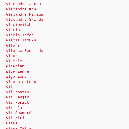
Alexandre Jacob
Alexandre Kha
Alexandre Marius
Alexandre Skirda
Alexievitch
Alexis
Alexis Théas
Alexis Tiouka
Alfons
Alfonso Bonafede
Alger
Algérie
Algérien
algérienne
algériens
Algérois tenus
Ali
Ali abattu
Ali Fenjan
Ali Ferzat
Ali n’a
Ali Soumaré
Ali Ziri
alias
alias Cafca