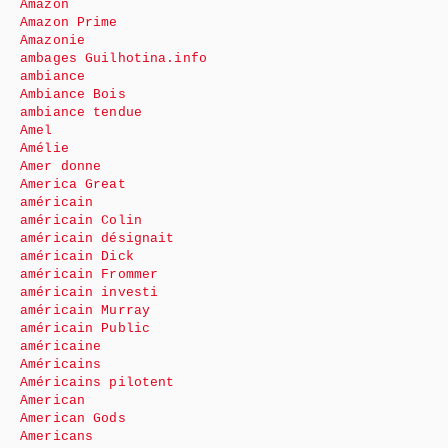
Amazon
Amazon Prime
Amazonie
ambages Guilhotina.info
ambiance
Ambiance Bois
ambiance tendue
Amel
Amélie
Amer donne
America Great
américain
américain Colin
américain désignait
américain Dick
américain Frommer
américain investi
américain Murray
américain Public
américaine
Américains
Américains pilotent
American
American Gods
Americans