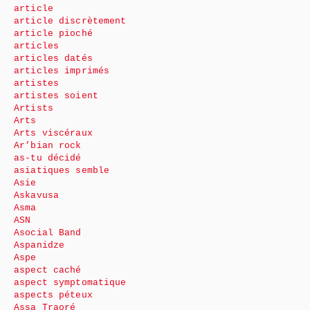
article
article discrètement
article pioché
articles
articles datés
articles imprimés
artistes
artistes soient
Artists
Arts
Arts viscéraux
Ar’bian rock
as-tu décidé
asiatiques semble
Asie
Askavusa
Asma
ASN
Asocial Band
Aspanidze
Aspe
aspect caché
aspect symptomatique
aspects péteux
Assa Traoré