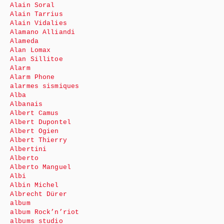
Alain Soral
Alain Tarrius
Alain Vidalies
Alamano Alliandi
Alameda
Alan Lomax
Alan Sillitoe
Alarm
Alarm Phone
alarmes sismiques
Alba
Albanais
Albert Camus
Albert Dupontel
Albert Ogien
Albert Thierry
Albertini
Alberto
Alberto Manguel
Albi
Albin Michel
Albrecht Dürer
album
album Rock’n’riot
albums studio