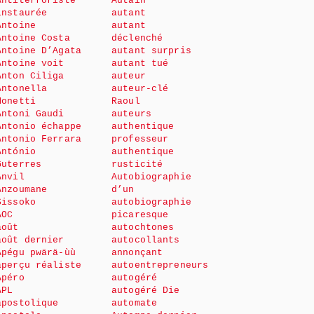
Antiterroriste
Autain
instaurée
autant
Antoine
autant
Antoine Costa
déclenché
Antoine D’Agata
autant surpris
Antoine voit
autant tué
Anton Ciliga
auteur
Antonella
auteur-clé
Monetti
Raoul
Antoni Gaudi
auteurs
Antonio échappe
authentique
Antonio Ferrara
professeur
António
authentique
Guterres
rusticité
Anvil
Autobiographie
Anzoumane
d’un
Sissoko
autobiographie
AOC
picaresque
août
autochtones
août dernier
autocollants
Apégu pwärä-ùù
annonçant
aperçu réaliste
autoentrepreneurs
Apéro
autogéré
APL
autogéré Die
apostolique
automate