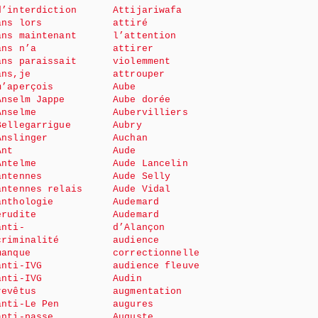
d’interdiction
Attijariwafa
ans lors
attiré
ans maintenant
l’attention
ans n’a
attirer
ans paraissait
violemment
ans,je
attrouper
m’aperçois
Aube
Anselm Jappe
Aube dorée
Anselme
Aubervilliers
Bellegarrigue
Aubry
Anslinger
Auchan
Ant
Aude
Antelme
Aude Lancelin
antennes
Aude Selly
antennes relais
Aude Vidal
anthologie
Audemard
érudite
Audemard
anti-
d’Alançon
criminalité
audience
manque
correctionnelle
anti-IVG
audience fleuve
anti-IVG
Audin
revêtus
augmentation
anti-Le Pen
augures
anti-passe
Auguste