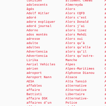
tunisien
allument CNews
adolescents
Almereyda
âgés
Alors
Adolf Hitler
Alors CQFD
adoré
Alors c’est
adore expliquer
Alors Donald
adoré journal
Alors j’ai
Adorno
alors lisez
ados montés
alors Mehdi
adresse
Alors oui
adulte
Alors qu’à
adultes
alors qu’elle
Advertencia
alors qu’il
Advertencia
Alors qu’outre-
Lirika
Manche
Aerial Vehicles
Alpes
aérien
Alpes-Maritimes
aéroport
Alphonse Dianou
Aeroport Nann
Alsace
AESA
Alta Tansió
affables
alternative
affaire
Alternative
Battisti
Libertaire
affaire DSK
Alternative-
affaires d’un
Police