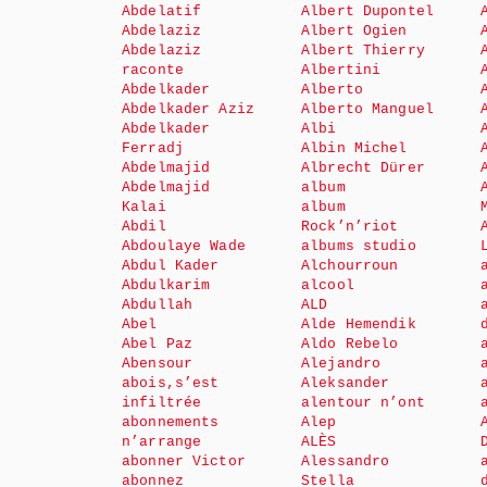
Abdelatif
Albert Dupontel
Abdelaziz
Albert Ogien
Abdelaziz
Albert Thierry
raconte
Albertini
Abdelkader
Alberto
Abdelkader Aziz
Alberto Manguel
Abdelkader
Albi
Ferradj
Albin Michel
Abdelmajid
Albrecht Dürer
Abdelmajid
album
Kalai
album
Abdil
Rock’n’riot
Abdoulaye Wade
albums studio
Abdul Kader
Alchourroun
Abdulkarim
alcool
Abdullah
ALD
Abel
Alde Hemendik
Abel Paz
Aldo Rebelo
Abensour
Alejandro
abois,s’est
Aleksander
infiltrée
alentour n’ont
abonnements
Alep
n’arrange
ALÈS
abonner Victor
Alessandro
abonnez
Stella