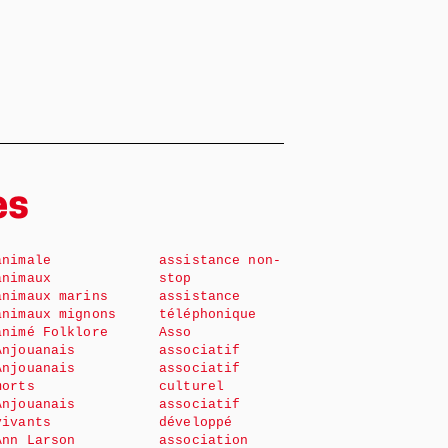
es
animale
assistance non-
animaux
stop
animaux marins
assistance
animaux mignons
téléphonique
animé Folklore
Asso
Anjouanais
associatif
Anjouanais
associatif
morts
culturel
Anjouanais
associatif
vivants
développé
Ann Larson
association