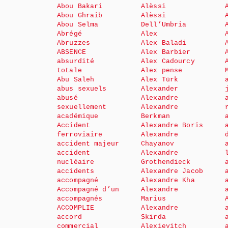
Abou Bakari
Alèssi
Abou Ghraib
Alèssi
Abou Selma
Dell’Umbria
Abrégé
Alex
Abruzzes
Alex Baladi
ABSENCE
Alex Barbier
absurdité
Alex Cadourcy
totale
Alex pense
Abu Saleh
Alex Türk
abus sexuels
Alexander
abusé
Alexandre
sexuellement
Alexandre
académique
Berkman
Accident
Alexandre Boris
ferroviaire
Alexandre
accident majeur
Chayanov
accident
Alexandre
nucléaire
Grothendieck
accidents
Alexandre Jacob
accompagné
Alexandre Kha
Accompagné d’un
Alexandre
accompagnés
Marius
ACCOMPLIE
Alexandre
accord
Skirda
commercial
Alexievitch