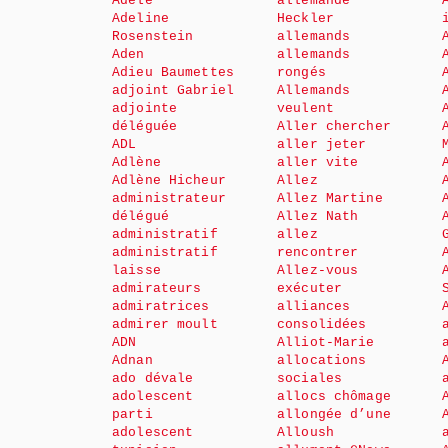
Adèle
allemande
Adeline
Heckler
Rosenstein
allemands
Aden
allemands
Adieu Baumettes
rongés
adjoint Gabriel
Allemands
adjointe
veulent
déléguée
Aller chercher
ADL
aller jeter
Adlène
aller vite
Adlène Hicheur
Allez
administrateur
Allez Martine
délégué
Allez Nath
administratif
allez
administratif
rencontrer
laisse
Allez-vous
admirateurs
exécuter
admiratrices
alliances
admirer moult
consolidées
ADN
Alliot-Marie
Adnan
allocations
ado dévale
sociales
adolescent
allocs chômage
parti
allongée d’une
adolescent
Alloush