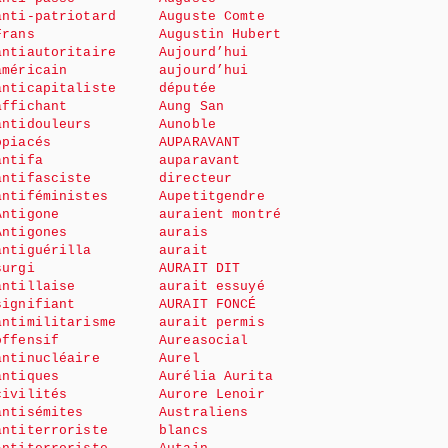
anti-patriotard
Auguste Comte
Frans
Augustin Hubert
antiautoritaire
Aujourd’hui
américain
aujourd’hui
anticapitaliste
députée
affichant
Aung San
antidouleurs
Aunoble
opiacés
AUPARAVANT
antifa
auparavant
antifasciste
directeur
antiféministes
Aupetitgendre
Antigone
auraient montré
Antigones
aurais
antiguérilla
aurait
surgi
AURAIT DIT
antillaise
aurait essuyé
signifiant
AURAIT FONCÉ
antimilitarisme
aurait permis
offensif
Aureasocial
antinucléaire
Aurel
antiques
Aurélia Aurita
civilités
Aurore Lenoir
antisémites
Australiens
antiterroriste
blancs