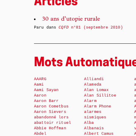
Articles
30 ans d’utopie rurale
Paru dans
CQFD
n°81 (septembre 2010)
Mots Automatiqu
AAARG
Alliandi
Aami
Alameda
Aami Sayan
Alan Lomax
Aaron
Alan Sillitoe
Aaron Barr
Alarm
Aaron Cometbus
Alarm Phone
Aaron Sievers
alarmes
abandonné lors
sismiques
abattoir rituel
Alba
Abbie Hoffman
Albanais
Abdel
Albert Camus