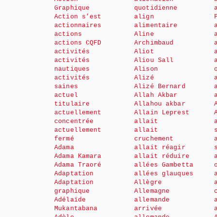
Graphique
quotidienne
Action s’est
align
actionnaires
alimentaire
actions
Aline
actions CQFD
Archimbaud
activités
Aliot
activités
Aliou Sall
nautiques
Alison
activités
Alizé
saines
Alizé Bernard
actuel
Allah Akbar
titulaire
Allahou akbar
actuellement
Allain Leprest
concentrée
allait
actuellement
allait
fermé
cruchement
Adama
allait réagir
Adama Kamara
allait réduire
Adama Traoré
allées Gambetta
Adaptation
allées glauques
Adaptation
Allègre
graphique
Allemagne
Adélaïde
allemande
Mukantabana
arrivée