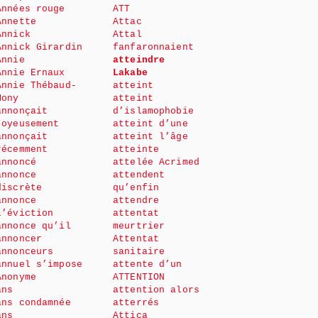
Années rouge
ATT
Annette
Attac
Annick
Attal
Annick Girardin
fanfaronnaient
Annie
atteindre
Annie Ernaux
Lakabe
Annie Thébaud-
atteint
Mony
atteint
annonçait
d’islamophobie
joyeusement
atteint d’une
annonçait
atteint l’âge
récemment
atteinte
annoncé
attelée Acrimed
annonce
attendent
discrète
qu’enfin
annonce
attendre
l’éviction
attentat
annonce qu’il
meurtrier
annoncer
Attentat
annonceurs
sanitaire
annuel s’impose
attente d’un
Anonyme
ATTENTION
ans
attention alors
ans condamnée
atterrés
ans
Attica