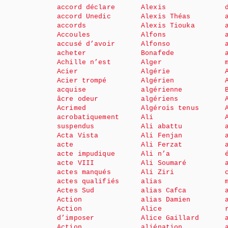
accord déclare
Alexis
accord Unedic
Alexis Théas
accords
Alexis Tiouka
Accoules
Alfons
accusé d’avoir
Alfonso
acheter
Bonafede
Achille n’est
Alger
Acier
Algérie
Acier trompé
Algérien
acquise
algérienne
âcre odeur
algériens
Acrimed
Algérois tenus
acrobatiquement
Ali
suspendus
Ali abattu
Acta Vista
Ali Fenjan
acte
Ali Ferzat
acte impudique
Ali n’a
acte VIII
Ali Soumaré
actes manqués
Ali Ziri
actes qualifiés
alias
Actes Sud
alias Cafca
Action
alias Damien
Action
Alice
d’imposer
Alice Gaillard
Action
aliénation