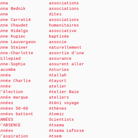
Anna
associations
Anna Bednik
associations
Anne
dites
Anne Carratié
associations
Anne Chaudet
humanitaires
Anne Hidalgo
associative
Anne Kupiec
baptisée
Anne Lauvergeon
associe
Anne Steiner
naturellement
Anne-Charlotte
assortie d’une
Millepied
assurance
Anne-Sophie
assurent aller
Lacombe
Asturies
année
Atallah
année Charlie
Atayurt
année
atelier
d’élection
Atelier Baie
année marque
ateliers
années
Aténi voyage
années 50-60
Athènes
années battent
Atomic
ANNÉES
Scientists
D’ABSENCE
Atsama
années
Atsama Lafosse
d’aspiration
Atsem