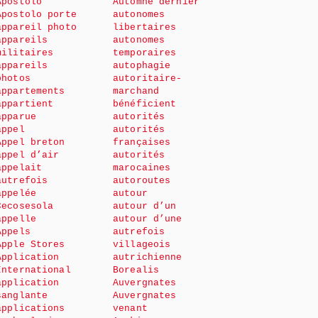
Apostolo
Automne dernier
Apostolo porte
autonomes
appareil photo
libertaires
appareils
autonomes
militaires
temporaires
appareils
autophagie
photos
autoritaire-
appartements
marchand
appartient
bénéficient
apparue
autorités
appel
autorités
Appel breton
françaises
appel d’air
autorités
appelait
marocaines
autrefois
autoroutes
appelée
autour
Cecosesola
autour d’un
appelle
autour d’une
Appels
autrefois
Apple Stores
villageois
Application
autrichienne
International
Borealis
application
Auvergnates
sanglante
Auvergnates
applications
venant