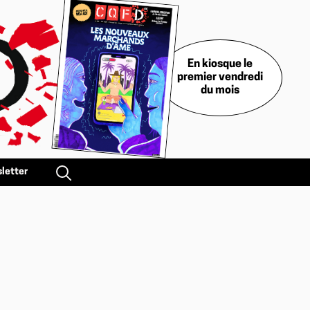
En kiosque le
premier vendredi
du mois
letter