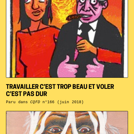
TRAVAILLER C’EST TROP BEAU ET VOLER
C’EST PAS DUR
Paru dans
CQFD
n°166 (juin 2018)