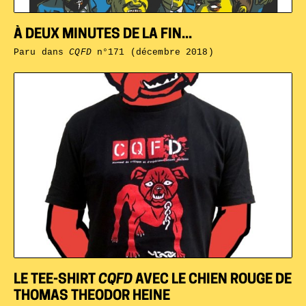
À DEUX MINUTES DE LA FIN...
Paru dans
CQFD
n°171 (décembre 2018)
LE TEE-SHIRT
CQFD
AVEC LE CHIEN ROUGE DE
THOMAS THEODOR HEINE