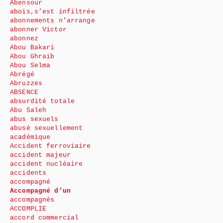
Abensour
abois,s’est infiltrée
abonnements n’arrange
abonner Victor
abonnez
Abou Bakari
Abou Ghraib
Abou Selma
Abrégé
Abruzzes
ABSENCE
absurdité totale
Abu Saleh
abus sexuels
abusé sexuellement
académique
Accident ferroviaire
accident majeur
accident nucléaire
accidents
accompagné
Accompagné d’un
accompagnés
ACCOMPLIE
accord commercial