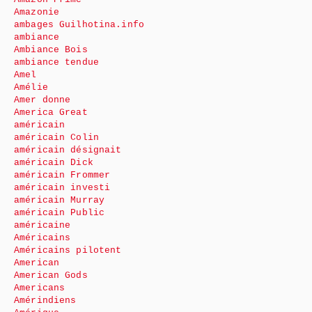
Amazonie
ambages Guilhotina.info
ambiance
Ambiance Bois
ambiance tendue
Amel
Amélie
Amer donne
America Great
américain
américain Colin
américain désignait
américain Dick
américain Frommer
américain investi
américain Murray
américain Public
américaine
Américains
Américains pilotent
American
American Gods
Americans
Amérindiens