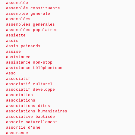
assemblée
assemblée constituante
assemblée générale
assemblées
assemblées générales
assemblées populaires
assiette
assis
Assis peinards
assise
assistance
assistance non-stop
assistance téléphonique
Asso
associatif
associatif culturel
associatif développé
association
associations
associations dites
associations humanitaires
associative baptisée
associe naturellement
assortie d’une
assurance