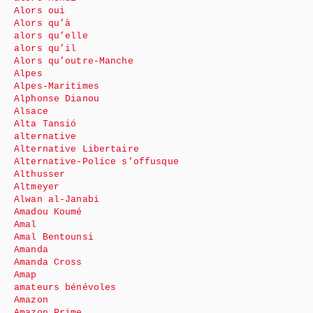
Alors oui
Alors qu’à
alors qu’elle
alors qu’il
Alors qu’outre-Manche
Alpes
Alpes-Maritimes
Alphonse Dianou
Alsace
Alta Tansió
alternative
Alternative Libertaire
Alternative-Police s’offusque
Althusser
Altmeyer
Alwan al-Janabi
Amadou Koumé
Amal
Amal Bentounsi
Amanda
Amanda Cross
Amap
amateurs bénévoles
Amazon
Amazon Prime