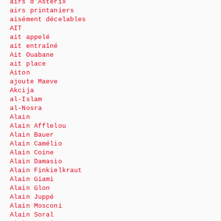
airs d’Astérix
airs printaniers
aisément décelables
AIT
ait appelé
ait entraîné
Ait Ouabane
ait place
Aiton
ajoute Maeve
Akcija
al-Islam
al-Nosra
Alain
Alain Afflelou
Alain Bauer
Alain Camélio
Alain Coine
Alain Damasio
Alain Finkielkraut
Alain Giami
Alain Glon
Alain Juppé
Alain Mosconi
Alain Soral