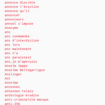
annonce discrète
annonce l’éviction
annonce qu’il
annoncer
annonceurs
annuel s’impose
Anonyme
ans
ans condamnée
ans d’interdiction
ans lors
ans maintenant
ans n’a
ans paraissait
ans,je m’aperçois
Anselm Jappe
Anselme Bellegarrigue
Anslinger
Ant
Antelme
antennes
antennes relais
anthologie érudite
anti-criminalité manque
anti-IVG