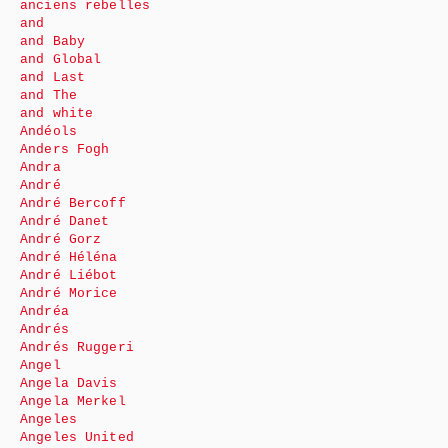
anciens rebelles
and
and Baby
and Global
and Last
and The
and white
Andéols
Anders Fogh
Andra
André
André Bercoff
André Danet
André Gorz
André Héléna
André Liébot
André Morice
Andréa
Andrés
Andrés Ruggeri
Angel
Angela Davis
Angela Merkel
Angeles
Angeles United