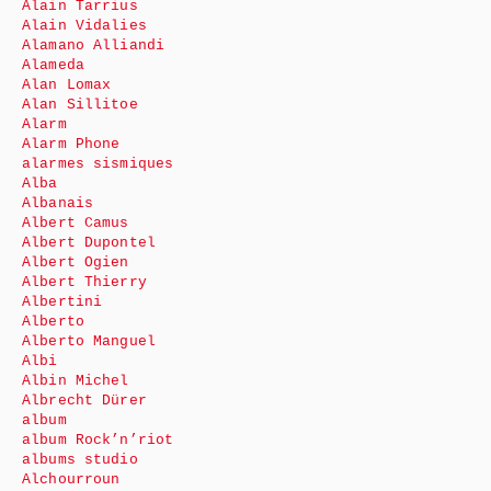
Alain Tarrius
Alain Vidalies
Alamano Alliandi
Alameda
Alan Lomax
Alan Sillitoe
Alarm
Alarm Phone
alarmes sismiques
Alba
Albanais
Albert Camus
Albert Dupontel
Albert Ogien
Albert Thierry
Albertini
Alberto
Alberto Manguel
Albi
Albin Michel
Albrecht Dürer
album
album Rock’n’riot
albums studio
Alchourroun