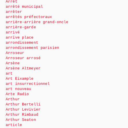
Arrêt
arrêté municipal
arrêter
arrêtés préfectoraux
arrière-arrière grand-oncle
arrière-garde
arrivé
arrive place
arrondissement
arrondissement parisien
Arroseur
Arroseur arrosé
Arsène
Arsène Altmeyer
art
Art Eixample
art insurrectionnel
art nouveau
Arte Radio
Arthur
Arthur Bertelli
Arthur Levivier
Arthur Rimbaud
Arthur Seaton
article