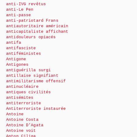
anti-IVG revêtus
anti-Le Pen
anti-passe
anti-patriotard Frans
antiautoritaire américain
anticapitaliste affichant
antidouleurs opiacés
antifa
antifasciste
antiféministes
Antigone
Antigones
antiguérilla surgi
antillaise signifiant
antimilitarisme offensif
antinucléaire
antiques civilités
antisémites
antiterroriste
Antiterroriste instaurée
Antoine
Antoine Costa
Antoine D’Agata
Antoine voit
Anton Ciliga