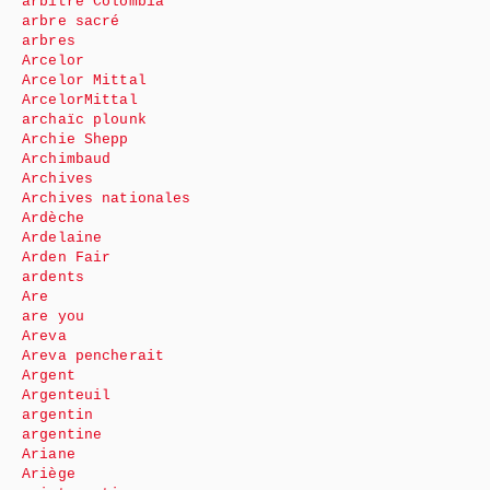
arbitre Colombia
arbre sacré
arbres
Arcelor
Arcelor Mittal
ArcelorMittal
archaïc plounk
Archie Shepp
Archimbaud
Archives
Archives nationales
Ardèche
Ardelaine
Arden Fair
ardents
Are
are you
Areva
Areva pencherait
Argent
Argenteuil
argentin
argentine
Ariane
Ariège