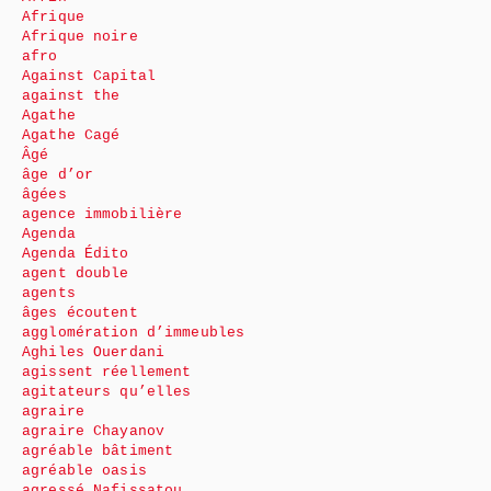
Afrique
Afrique noire
afro
Against Capital
against the
Agathe
Agathe Cagé
Âgé
âge d’or
âgées
agence immobilière
Agenda
Agenda Édito
agent double
agents
âges écoutent
agglomération d’immeubles
Aghiles Ouerdani
agissent réellement
agitateurs qu’elles
agraire
agraire Chayanov
agréable bâtiment
agréable oasis
agressé Nafissatou