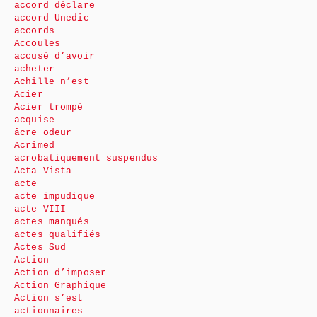
accord déclare
accord Unedic
accords
Accoules
accusé d’avoir
acheter
Achille n’est
Acier
Acier trompé
acquise
âcre odeur
Acrimed
acrobatiquement suspendus
Acta Vista
acte
acte impudique
acte VIII
actes manqués
actes qualifiés
Actes Sud
Action
Action d’imposer
Action Graphique
Action s’est
actionnaires