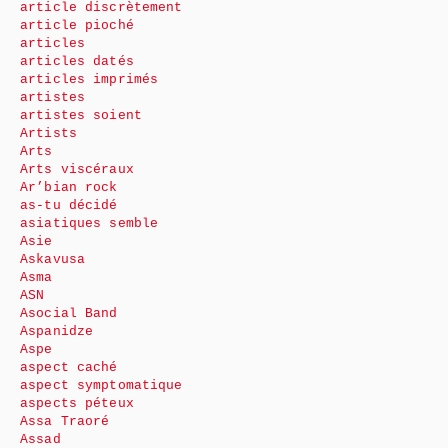
article discrètement
article pioché
articles
articles datés
articles imprimés
artistes
artistes soient
Artists
Arts
Arts viscéraux
Ar’bian rock
as-tu décidé
asiatiques semble
Asie
Askavusa
Asma
ASN
Asocial Band
Aspanidze
Aspe
aspect caché
aspect symptomatique
aspects péteux
Assa Traoré
Assad