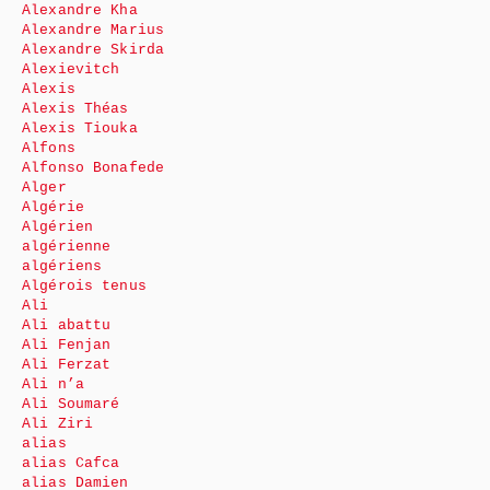
Alexandre Kha
Alexandre Marius
Alexandre Skirda
Alexievitch
Alexis
Alexis Théas
Alexis Tiouka
Alfons
Alfonso Bonafede
Alger
Algérie
Algérien
algérienne
algériens
Algérois tenus
Ali
Ali abattu
Ali Fenjan
Ali Ferzat
Ali n’a
Ali Soumaré
Ali Ziri
alias
alias Cafca
alias Damien