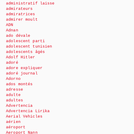
administratif laisse
admirateurs
admiratrices
admirer moult
ADN
Adnan
ado dévale
adolescent parti
adolescent tunisien
adolescents âgés
Adolf Hitler
adoré
adore expliquer
adoré journal
Adorno
ados montés
adresse
adulte
adultes
Advertencia
Advertencia Lirika
Aerial Vehicles
aérien
aéroport
Aeroport Nann