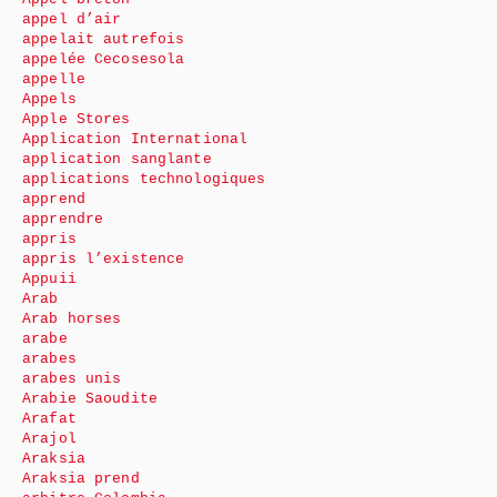
appel d’air
appelait autrefois
appelée Cecosesola
appelle
Appels
Apple Stores
Application International
application sanglante
applications technologiques
apprend
apprendre
appris
appris l’existence
Appuii
Arab
Arab horses
arabe
arabes
arabes unis
Arabie Saoudite
Arafat
Arajol
Araksia
Araksia prend