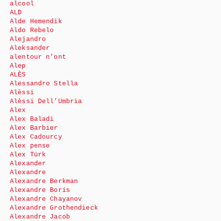
alcool
ALD
Alde Hemendik
Aldo Rebelo
Alejandro
Aleksander
alentour n’ont
Alep
ALÈS
Alessandro Stella
Alèssi
Alèssi Dell’Umbria
Alex
Alex Baladi
Alex Barbier
Alex Cadourcy
Alex pense
Alex Türk
Alexander
Alexandre
Alexandre Berkman
Alexandre Boris
Alexandre Chayanov
Alexandre Grothendieck
Alexandre Jacob