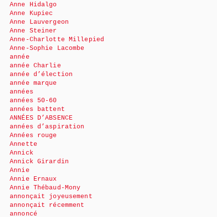
Anne Hidalgo
Anne Kupiec
Anne Lauvergeon
Anne Steiner
Anne-Charlotte Millepied
Anne-Sophie Lacombe
année
année Charlie
année d’élection
année marque
années
années 50-60
années battent
ANNÉES D’ABSENCE
années d’aspiration
Années rouge
Annette
Annick
Annick Girardin
Annie
Annie Ernaux
Annie Thébaud-Mony
annonçait joyeusement
annonçait récemment
annoncé