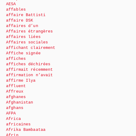
AESA
affables
affaire Battisti
affaire DSK
affaires d’un
Affaires étrangères
affaires liées
Affaires sociales
affichant clairement
Affiche signée
affiches
affiches déchirées
affirmait récemment
affirmation n’avait
affirme Ilya
affluent
Affreux
afghanes
Afghanistan
afghans
AFPA
Africa
africaines
Afrika Bambaataa
Afrin