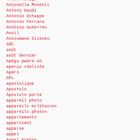
Antonella Monetti
Antoni Gaudi
Antonio échappe
Antonio Ferrara
António Guterres
Anvil
Anzoumane Sissoko
AOC
août
août dernier
Apégu pwärä-ùù
aperçu réaliste
Apéro
APL
apostolique
Apostolo
Apostolo porte
appareil photo
appareils militaires
appareils photos
appartements
appartient
apparue
appel
Appel breton