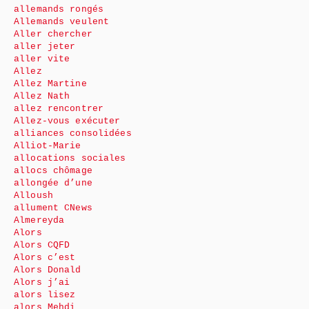
allemands rongés
Allemands veulent
Aller chercher
aller jeter
aller vite
Allez
Allez Martine
Allez Nath
allez rencontrer
Allez-vous exécuter
alliances consolidées
Alliot-Marie
allocations sociales
allocs chômage
allongée d’une
Alloush
allument CNews
Almereyda
Alors
Alors CQFD
Alors c’est
Alors Donald
Alors j’ai
alors lisez
alors Mehdi