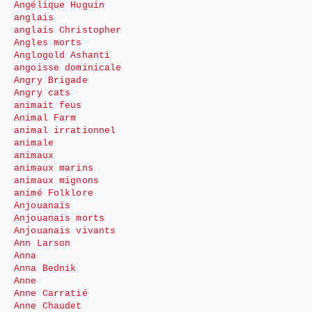
Angélique Huguin
anglais
anglais Christopher
Angles morts
Anglogold Ashanti
angoisse dominicale
Angry Brigade
Angry cats
animait feus
Animal Farm
animal irrationnel
animale
animaux
animaux marins
animaux mignons
animé Folklore
Anjouanais
Anjouanais morts
Anjouanais vivants
Ann Larson
Anna
Anna Bednik
Anne
Anne Carratié
Anne Chaudet