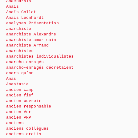
Anacharsis
Anaïs
Anaïs Collet
Anaïs Léonhardt
analyses Présentation
anarchiste
anarchiste Alexandre
anarchiste américain
anarchiste Armand
anarchistes
anarchistes individualistes
anarcho-enragés
anarcho-enragés décrétaient
anars qu’on
Anas
Anastasia
ancien camp
ancien fief
ancien ouvroir
ancien responsable
ancien Vert
ancien VRP
anciens
anciens collègues
anciens droits