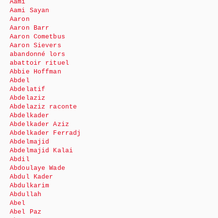
Aami
Aami Sayan
Aaron
Aaron Barr
Aaron Cometbus
Aaron Sievers
abandonné lors
abattoir rituel
Abbie Hoffman
Abdel
Abdelatif
Abdelaziz
Abdelaziz raconte
Abdelkader
Abdelkader Aziz
Abdelkader Ferradj
Abdelmajid
Abdelmajid Kalai
Abdil
Abdoulaye Wade
Abdul Kader
Abdulkarim
Abdullah
Abel
Abel Paz