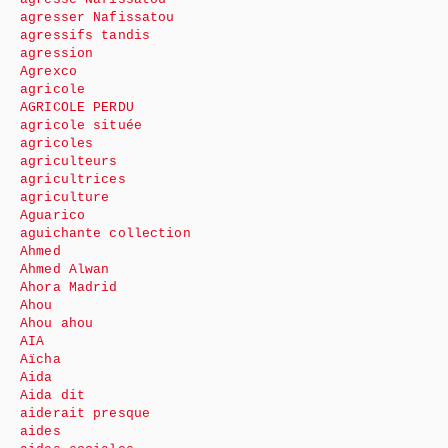
agresser Nafissatou
agressifs tandis
agression
Agrexco
agricole
AGRICOLE PERDU
agricole située
agricoles
agriculteurs
agricultrices
agriculture
Aguarico
aguichante collection
Ahmed
Ahmed Alwan
Ahora Madrid
Ahou
Ahou ahou
AIA
Aïcha
Aida
Aida dit
aiderait presque
aides