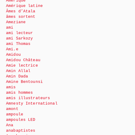
Amérique
Amérique latine
Âmes d’Atala
âmes sortent
Ameziane
ami
ami lecteur
ami Sarkozy
ami Thomas
Ami.e
Amidou
Amidou Château
Amie lectrice
Amin Allal
Amin Dada
Amine Bentounsi
amis
amis hommes
amis illustrateurs
Amnesty International
amont
ampoule
ampoules LED
Ana
anabaptistes