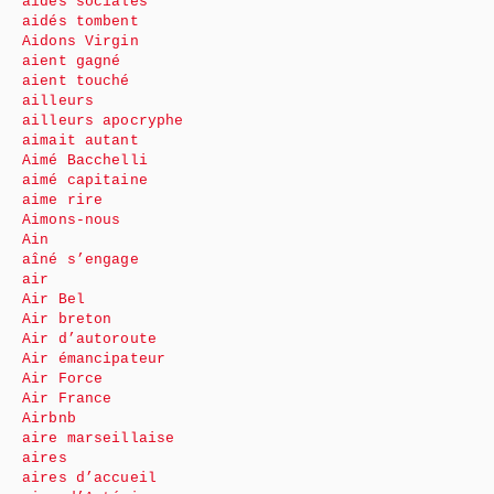
aides sociales
aidés tombent
Aidons Virgin
aient gagné
aient touché
ailleurs
ailleurs apocryphe
aimait autant
Aimé Bacchelli
aimé capitaine
aime rire
Aimons-nous
Ain
aîné s’engage
air
Air Bel
Air breton
Air d’autoroute
Air émancipateur
Air Force
Air France
Airbnb
aire marseillaise
aires
aires d’accueil