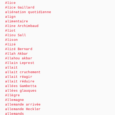
Alice
Alice Gaillard
aliénation quotidienne
align
alimentaire
Aline Archimbaud
Aliot
Aliou Sall
Alison
Alizé
Alizé Bernard
Allah Akbar
Allahou akbar
Allain Leprest
allait
allait cruchement
allait réagir
allait réduire
allées Gambetta
allées glauques
Allègre
Allemagne
allemande arrivée
allemande Heckler
allemands