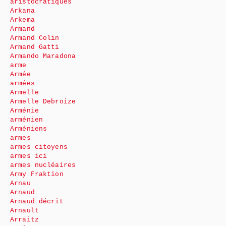
aristocratiques
Arkana
Arkema
Armand
Armand Colin
Armand Gatti
Armando Maradona
arme
Armée
armées
Armelle
Armelle Debroize
Arménie
arménien
Arméniens
armes
armes citoyens
armes ici
armes nucléaires
Army Fraktion
Arnau
Arnaud
Arnaud décrit
Arnault
Arraitz