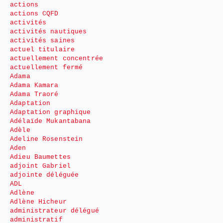
actions
actions CQFD
activités
activités nautiques
activités saines
actuel titulaire
actuellement concentrée
actuellement fermé
Adama
Adama Kamara
Adama Traoré
Adaptation
Adaptation graphique
Adélaïde Mukantabana
Adèle
Adeline Rosenstein
Aden
Adieu Baumettes
adjoint Gabriel
adjointe déléguée
ADL
Adlène
Adlène Hicheur
administrateur délégué
administratif