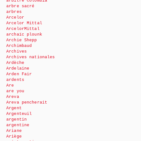
arbitre Colombia
arbre sacré
arbres
Arcelor
Arcelor Mittal
ArcelorMittal
archaïc plounk
Archie Shepp
Archimbaud
Archives
Archives nationales
Ardèche
Ardelaine
Arden Fair
ardents
Are
are you
Areva
Areva pencherait
Argent
Argenteuil
argentin
argentine
Ariane
Ariège