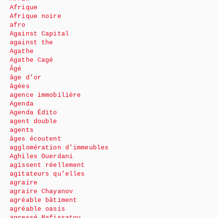
Afrique
Afrique noire
afro
Against Capital
against the
Agathe
Agathe Cagé
Âgé
âge d’or
âgées
agence immobilière
Agenda
Agenda Édito
agent double
agents
âges écoutent
agglomération d’immeubles
Aghiles Ouerdani
agissent réellement
agitateurs qu’elles
agraire
agraire Chayanov
agréable bâtiment
agréable oasis
agressé Nafissatou