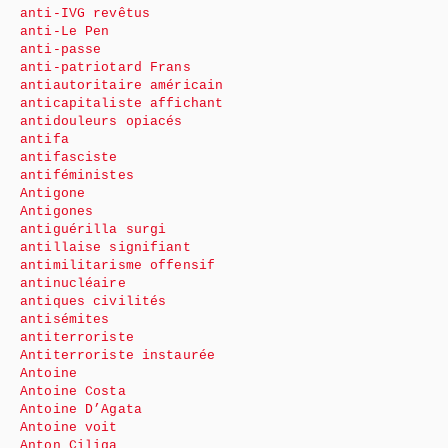
anti-IVG revêtus
anti-Le Pen
anti-passe
anti-patriotard Frans
antiautoritaire américain
anticapitaliste affichant
antidouleurs opiacés
antifa
antifasciste
antiféministes
Antigone
Antigones
antiguérilla surgi
antillaise signifiant
antimilitarisme offensif
antinucléaire
antiques civilités
antisémites
antiterroriste
Antiterroriste instaurée
Antoine
Antoine Costa
Antoine D’Agata
Antoine voit
Anton Ciliga