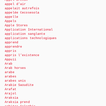
appel d’air
appelait autrefois
appelée Cecosesola
appelle
Appels
Apple Stores
Application International
application sanglante
applications technologiques
apprend
apprendre
appris
appris l’existence
Appuii
Arab
Arab horses
arabe
arabes
arabes unis
Arabie Saoudite
Arafat
Arajol
Araksia
Araksia prend