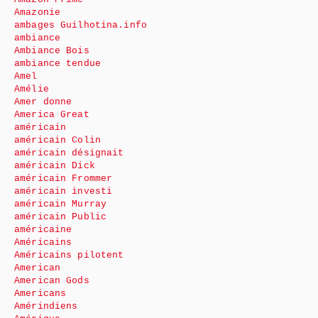
Amazonie
ambages Guilhotina.info
ambiance
Ambiance Bois
ambiance tendue
Amel
Amélie
Amer donne
America Great
américain
américain Colin
américain désignait
américain Dick
américain Frommer
américain investi
américain Murray
américain Public
américaine
Américains
Américains pilotent
American
American Gods
Americans
Amérindiens