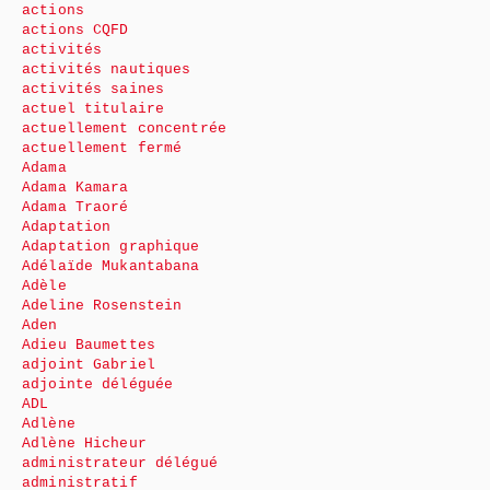
actions
actions CQFD
activités
activités nautiques
activités saines
actuel titulaire
actuellement concentrée
actuellement fermé
Adama
Adama Kamara
Adama Traoré
Adaptation
Adaptation graphique
Adélaïde Mukantabana
Adèle
Adeline Rosenstein
Aden
Adieu Baumettes
adjoint Gabriel
adjointe déléguée
ADL
Adlène
Adlène Hicheur
administrateur délégué
administratif