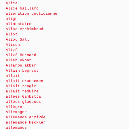
Alice
Alice Gaillard
aliénation quotidienne
align
alimentaire
Aline Archimbaud
Aliot
Aliou Sall
Alison
Alizé
Alizé Bernard
Allah Akbar
Allahou akbar
Allain Leprest
allait
allait cruchement
allait réagir
allait réduire
allées Gambetta
allées glauques
Allègre
Allemagne
allemande arrivée
allemande Heckler
allemands