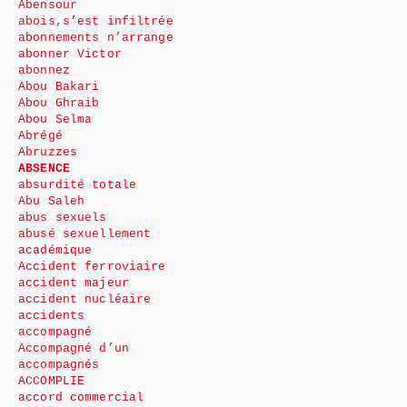
Abensour
abois,s’est infiltrée
abonnements n’arrange
abonner Victor
abonnez
Abou Bakari
Abou Ghraib
Abou Selma
Abrégé
Abruzzes
ABSENCE
absurdité totale
Abu Saleh
abus sexuels
abusé sexuellement
académique
Accident ferroviaire
accident majeur
accident nucléaire
accidents
accompagné
Accompagné d’un
accompagnés
ACCOMPLIE
accord commercial