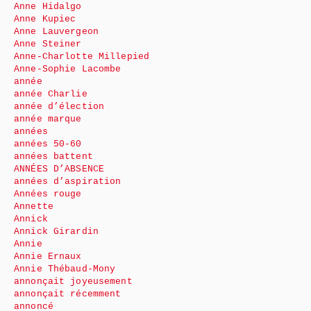
Anne Hidalgo
Anne Kupiec
Anne Lauvergeon
Anne Steiner
Anne-Charlotte Millepied
Anne-Sophie Lacombe
année
année Charlie
année d’élection
année marque
années
années 50-60
années battent
ANNÉES D’ABSENCE
années d’aspiration
Années rouge
Annette
Annick
Annick Girardin
Annie
Annie Ernaux
Annie Thébaud-Mony
annonçait joyeusement
annonçait récemment
annoncé