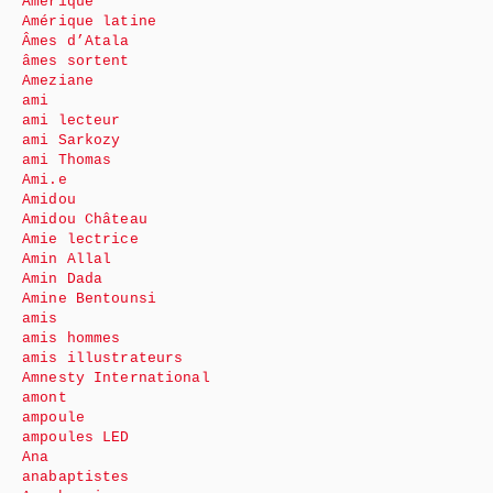
Amérique
Amérique latine
Âmes d’Atala
âmes sortent
Ameziane
ami
ami lecteur
ami Sarkozy
ami Thomas
Ami.e
Amidou
Amidou Château
Amie lectrice
Amin Allal
Amin Dada
Amine Bentounsi
amis
amis hommes
amis illustrateurs
Amnesty International
amont
ampoule
ampoules LED
Ana
anabaptistes