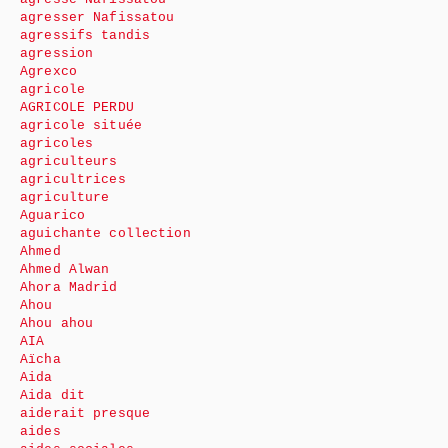
agresser Nafissatou
agressifs tandis
agression
Agrexco
agricole
AGRICOLE PERDU
agricole située
agricoles
agriculteurs
agricultrices
agriculture
Aguarico
aguichante collection
Ahmed
Ahmed Alwan
Ahora Madrid
Ahou
Ahou ahou
AIA
Aïcha
Aida
Aida dit
aiderait presque
aides