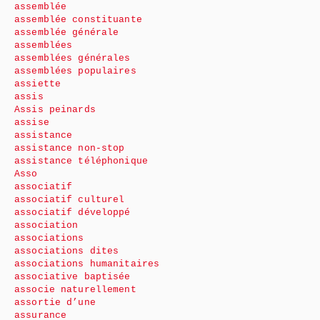
assemblée
assemblée constituante
assemblée générale
assemblées
assemblées générales
assemblées populaires
assiette
assis
Assis peinards
assise
assistance
assistance non-stop
assistance téléphonique
Asso
associatif
associatif culturel
associatif développé
association
associations
associations dites
associations humanitaires
associative baptisée
associe naturellement
assortie d’une
assurance