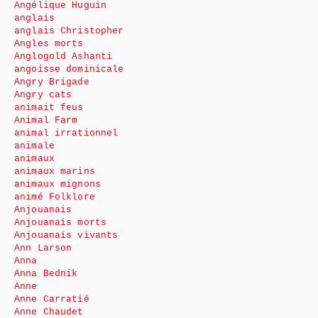
Angélique Huguin
anglais
anglais Christopher
Angles morts
Anglogold Ashanti
angoisse dominicale
Angry Brigade
Angry cats
animait feus
Animal Farm
animal irrationnel
animale
animaux
animaux marins
animaux mignons
animé Folklore
Anjouanais
Anjouanais morts
Anjouanais vivants
Ann Larson
Anna
Anna Bednik
Anne
Anne Carratié
Anne Chaudet