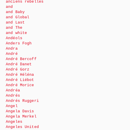
anciens rebelles
and
and Baby
and Global
and Last
and The
and white
Andéols
Anders Fogh
Andra
André
André Bercoff
André Danet
André Gorz
André Héléna
André Liébot
André Morice
Andréa
Andrés
Andrés Ruggeri
Angel
Angela Davis
Angela Merkel
Angeles
Angeles United