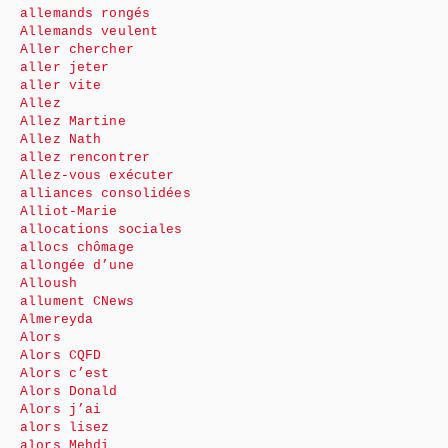
allemands rongés
Allemands veulent
Aller chercher
aller jeter
aller vite
Allez
Allez Martine
Allez Nath
allez rencontrer
Allez-vous exécuter
alliances consolidées
Alliot-Marie
allocations sociales
allocs chômage
allongée d’une
Alloush
allument CNews
Almereyda
Alors
Alors CQFD
Alors c’est
Alors Donald
Alors j’ai
alors lisez
alors Mehdi