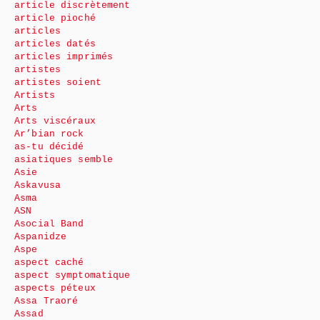
article discrètement
article pioché
articles
articles datés
articles imprimés
artistes
artistes soient
Artists
Arts
Arts viscéraux
Ar’bian rock
as-tu décidé
asiatiques semble
Asie
Askavusa
Asma
ASN
Asocial Band
Aspanidze
Aspe
aspect caché
aspect symptomatique
aspects péteux
Assa Traoré
Assad