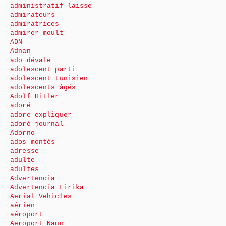
administratif laisse
admirateurs
admiratrices
admirer moult
ADN
Adnan
ado dévale
adolescent parti
adolescent tunisien
adolescents âgés
Adolf Hitler
adoré
adore expliquer
adoré journal
Adorno
ados montés
adresse
adulte
adultes
Advertencia
Advertencia Lirika
Aerial Vehicles
aérien
aéroport
Aeroport Nann