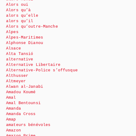
Alors oui
Alors qu’à
alors qu’elle
alors qu’il
Alors qu’outre-Manche
Alpes
Alpes-Maritimes
Alphonse Dianou
Alsace
Alta Tansió
alternative
Alternative Libertaire
Alternative-Police s’offusque
Althusser
Altmeyer
Alwan al-Janabi
Amadou Koumé
Amal
Amal Bentounsi
Amanda
Amanda Cross
Amap
amateurs bénévoles
Amazon
Amazon Prime