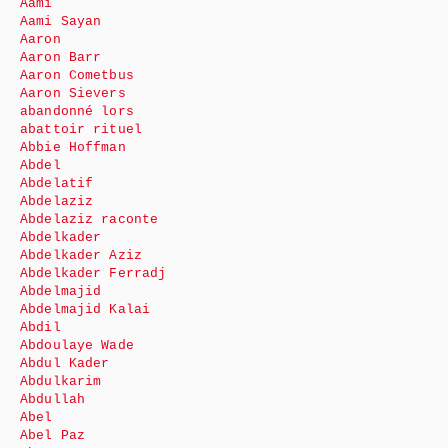
Aami
Aami Sayan
Aaron
Aaron Barr
Aaron Cometbus
Aaron Sievers
abandonné lors
abattoir rituel
Abbie Hoffman
Abdel
Abdelatif
Abdelaziz
Abdelaziz raconte
Abdelkader
Abdelkader Aziz
Abdelkader Ferradj
Abdelmajid
Abdelmajid Kalai
Abdil
Abdoulaye Wade
Abdul Kader
Abdulkarim
Abdullah
Abel
Abel Paz