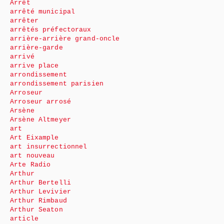
Arrêt
arrêté municipal
arrêter
arrêtés préfectoraux
arrière-arrière grand-oncle
arrière-garde
arrivé
arrive place
arrondissement
arrondissement parisien
Arroseur
Arroseur arrosé
Arsène
Arsène Altmeyer
art
Art Eixample
art insurrectionnel
art nouveau
Arte Radio
Arthur
Arthur Bertelli
Arthur Levivier
Arthur Rimbaud
Arthur Seaton
article