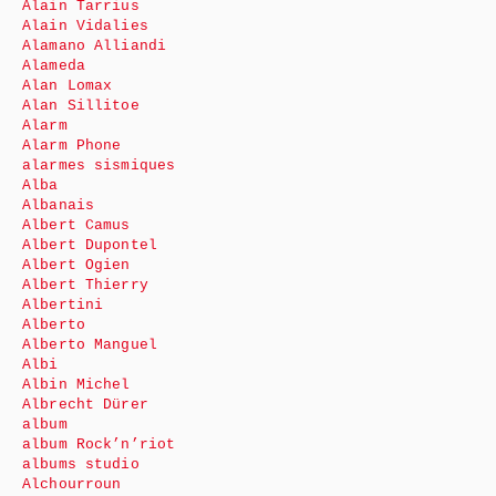
Alain Tarrius
Alain Vidalies
Alamano Alliandi
Alameda
Alan Lomax
Alan Sillitoe
Alarm
Alarm Phone
alarmes sismiques
Alba
Albanais
Albert Camus
Albert Dupontel
Albert Ogien
Albert Thierry
Albertini
Alberto
Alberto Manguel
Albi
Albin Michel
Albrecht Dürer
album
album Rock’n’riot
albums studio
Alchourroun