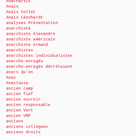
Anacharsis
Anaïs
Anaïs Collet
Anaïs Léonhardt
analyses Présentation
anarchiste
anarchiste Alexandre
anarchiste américain
anarchiste Armand
anarchistes
anarchistes individualistes
anarcho-enragés
anarcho-enragés décrétaient
anars qu’on
Anas
Anastasia
ancien camp
ancien fief
ancien ouvroir
ancien responsable
ancien Vert
ancien VRP
anciens
anciens collègues
anciens droits