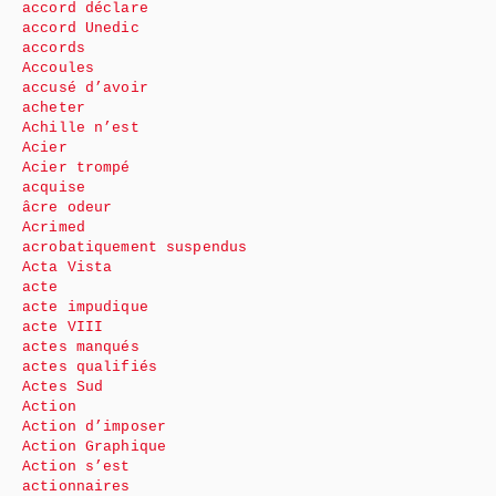
accord déclare
accord Unedic
accords
Accoules
accusé d’avoir
acheter
Achille n’est
Acier
Acier trompé
acquise
âcre odeur
Acrimed
acrobatiquement suspendus
Acta Vista
acte
acte impudique
acte VIII
actes manqués
actes qualifiés
Actes Sud
Action
Action d’imposer
Action Graphique
Action s’est
actionnaires