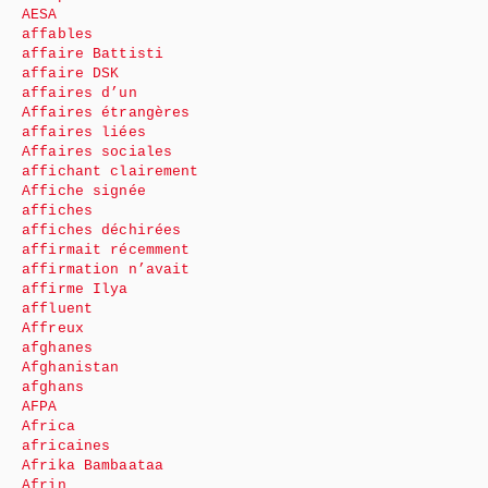
AESA
affables
affaire Battisti
affaire DSK
affaires d’un
Affaires étrangères
affaires liées
Affaires sociales
affichant clairement
Affiche signée
affiches
affiches déchirées
affirmait récemment
affirmation n’avait
affirme Ilya
affluent
Affreux
afghanes
Afghanistan
afghans
AFPA
Africa
africaines
Afrika Bambaataa
Afrin