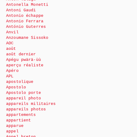
Antonella Monetti
Antoni Gaudi
Antonio échappe
Antonio Ferrara
António Guterres
Anvil
Anzoumane Sissoko
AOC
août
août dernier
Apégu pwärä-ùù
aperçu réaliste
Apéro
APL
apostolique
Apostolo
Apostolo porte
appareil photo
appareils militaires
appareils photos
appartements
appartient
apparue
appel
Appel breton