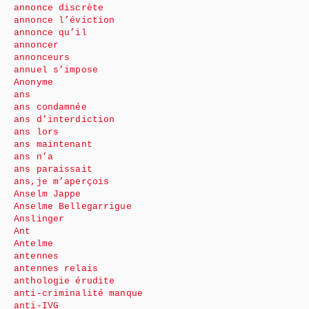
annonce discrète
annonce l’éviction
annonce qu’il
annoncer
annonceurs
annuel s’impose
Anonyme
ans
ans condamnée
ans d’interdiction
ans lors
ans maintenant
ans n’a
ans paraissait
ans,je m’aperçois
Anselm Jappe
Anselme Bellegarrigue
Anslinger
Ant
Antelme
antennes
antennes relais
anthologie érudite
anti-criminalité manque
anti-IVG