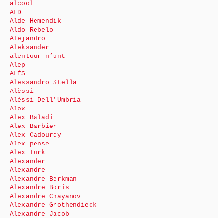
alcool
ALD
Alde Hemendik
Aldo Rebelo
Alejandro
Aleksander
alentour n’ont
Alep
ALÈS
Alessandro Stella
Alèssi
Alèssi Dell’Umbria
Alex
Alex Baladi
Alex Barbier
Alex Cadourcy
Alex pense
Alex Türk
Alexander
Alexandre
Alexandre Berkman
Alexandre Boris
Alexandre Chayanov
Alexandre Grothendieck
Alexandre Jacob