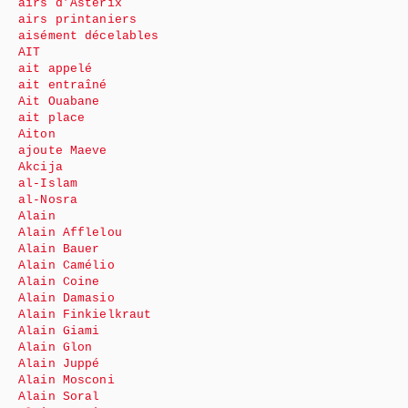
airs d’Astérix
airs printaniers
aisément décelables
AIT
ait appelé
ait entraîné
Ait Ouabane
ait place
Aiton
ajoute Maeve
Akcija
al-Islam
al-Nosra
Alain
Alain Afflelou
Alain Bauer
Alain Camélio
Alain Coine
Alain Damasio
Alain Finkielkraut
Alain Giami
Alain Glon
Alain Juppé
Alain Mosconi
Alain Soral