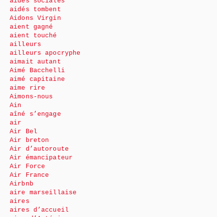
aides sociales
aidés tombent
Aidons Virgin
aient gagné
aient touché
ailleurs
ailleurs apocryphe
aimait autant
Aimé Bacchelli
aimé capitaine
aime rire
Aimons-nous
Ain
aîné s’engage
air
Air Bel
Air breton
Air d’autoroute
Air émancipateur
Air Force
Air France
Airbnb
aire marseillaise
aires
aires d’accueil