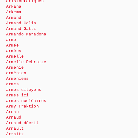
aristocratiques
Arkana
Arkema
Armand
Armand Colin
Armand Gatti
Armando Maradona
arme
Armée
armées
Armelle
Armelle Debroize
Arménie
arménien
Arméniens
armes
armes citoyens
armes ici
armes nucléaires
Army Fraktion
Arnau
Arnaud
Arnaud décrit
Arnault
Arraitz