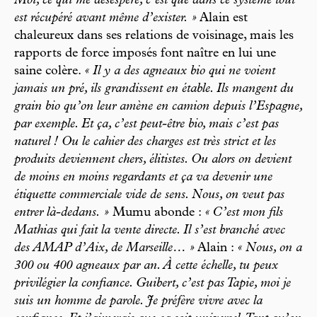
Moi, ce qui me désespère, c’est que dans ce système tout
est récupéré avant même d’exister. »
Alain est
chaleureux dans ses relations de voisinage, mais les
rapports de force imposés font naître en lui une
saine colère.
« Il y a des agneaux bio qui ne voient
jamais un pré, ils grandissent en étable. Ils mangent du
grain bio qu’on leur amène en camion depuis l’Espagne,
par exemple. Et ça, c’est peut-être bio, mais c’est pas
naturel ! Ou le cahier des charges est très strict et les
produits deviennent chers, élitistes. Ou alors on devient
de moins en moins regardants et ça va devenir une
étiquette commerciale vide de sens. Nous, on veut pas
entrer là-dedans. »
Mumu abonde :
« C’est mon fils
Mathias qui fait la vente directe. Il s’est branché avec
des AMAP d’Aix, de Marseille… »
Alain :
« Nous, on a
300 ou 400 agneaux par an. À cette échelle, tu peux
privilégier la confiance. Guibert, c’est pas Tapie, moi je
suis un homme de parole. Je préfère vivre avec la