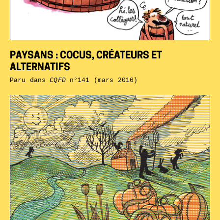
PAYSANS : COCUS, CRÉATEURS ET
ALTERNATIFS
Paru dans
CQFD
n°141 (mars 2016)