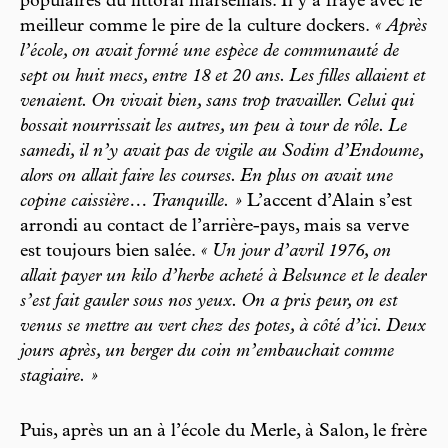
populaires du littoral marseillais. Il y a frayé avec le
meilleur comme le pire de la culture dockers.
« Après
l’école, on avait formé une espèce de communauté de
sept ou huit mecs, entre 18 et 20 ans. Les filles allaient et
venaient. On vivait bien, sans trop travailler. Celui qui
bossait nourrissait les autres, un peu à tour de rôle. Le
samedi, il n’y avait pas de vigile au Sodim d’Endoume,
alors on allait faire les courses. En plus on avait une
copine caissière… Tranquille. »
L’accent d’Alain s’est
arrondi au contact de l’arrière-pays, mais sa verve
est toujours bien salée.
« Un jour d’avril 1976, on
allait payer un kilo d’herbe acheté à Belsunce et le dealer
s’est fait gauler sous nos yeux. On a pris peur, on est
venus se mettre au vert chez des potes, à côté d’ici. Deux
jours après, un berger du coin m’embauchait comme
stagiaire. »
Puis, après un an à l’école du Merle, à Salon, le frère