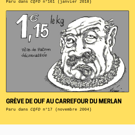
Paru dans
CQFD
n°161 (janvier 2018)
GRÈVE DE OUF AU CARREFOUR DU MERLAN
Paru dans
CQFD
n°17 (novembre 2004)