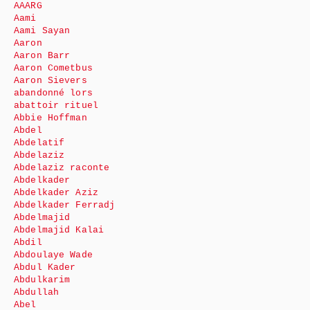
AAARG
Aami
Aami Sayan
Aaron
Aaron Barr
Aaron Cometbus
Aaron Sievers
abandonné lors
abattoir rituel
Abbie Hoffman
Abdel
Abdelatif
Abdelaziz
Abdelaziz raconte
Abdelkader
Abdelkader Aziz
Abdelkader Ferradj
Abdelmajid
Abdelmajid Kalai
Abdil
Abdoulaye Wade
Abdul Kader
Abdulkarim
Abdullah
Abel