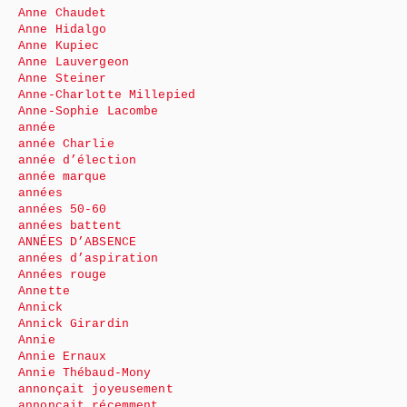
Anne Chaudet
Anne Hidalgo
Anne Kupiec
Anne Lauvergeon
Anne Steiner
Anne-Charlotte Millepied
Anne-Sophie Lacombe
année
année Charlie
année d’élection
année marque
années
années 50-60
années battent
ANNÉES D’ABSENCE
années d’aspiration
Années rouge
Annette
Annick
Annick Girardin
Annie
Annie Ernaux
Annie Thébaud-Mony
annonçait joyeusement
annonçait récemment