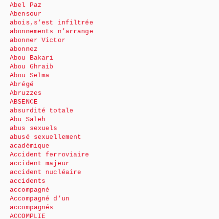
Abel Paz
Abensour
abois,s’est infiltrée
abonnements n’arrange
abonner Victor
abonnez
Abou Bakari
Abou Ghraib
Abou Selma
Abrégé
Abruzzes
ABSENCE
absurdité totale
Abu Saleh
abus sexuels
abusé sexuellement
académique
Accident ferroviaire
accident majeur
accident nucléaire
accidents
accompagné
Accompagné d’un
accompagnés
ACCOMPLIE