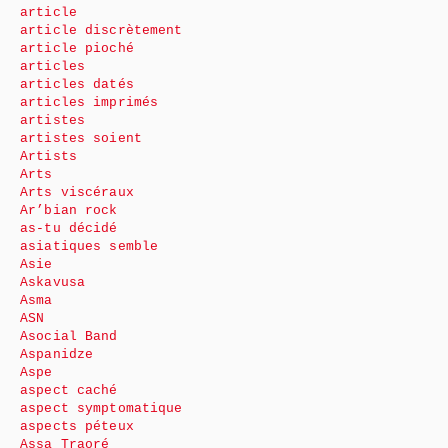
article
article discrètement
article pioché
articles
articles datés
articles imprimés
artistes
artistes soient
Artists
Arts
Arts viscéraux
Ar’bian rock
as-tu décidé
asiatiques semble
Asie
Askavusa
Asma
ASN
Asocial Band
Aspanidze
Aspe
aspect caché
aspect symptomatique
aspects péteux
Assa Traoré