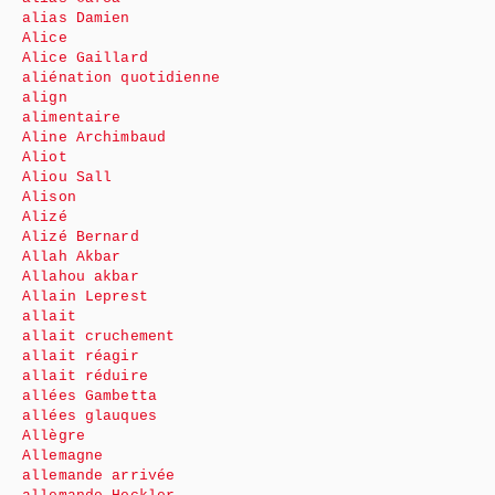
alias Damien
Alice
Alice Gaillard
aliénation quotidienne
align
alimentaire
Aline Archimbaud
Aliot
Aliou Sall
Alison
Alizé
Alizé Bernard
Allah Akbar
Allahou akbar
Allain Leprest
allait
allait cruchement
allait réagir
allait réduire
allées Gambetta
allées glauques
Allègre
Allemagne
allemande arrivée