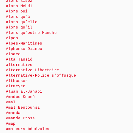
alors lisez
alors Mehdi
Alors oui
Alors qu’à
alors qu’elle
alors qu’il
Alors qu’outre-Manche
Alpes
Alpes-Maritimes
Alphonse Dianou
Alsace
Alta Tansió
alternative
Alternative Libertaire
Alternative-Police s’offusque
Althusser
Altmeyer
Alwan al-Janabi
Amadou Koumé
Amal
Amal Bentounsi
Amanda
Amanda Cross
Amap
amateurs bénévoles