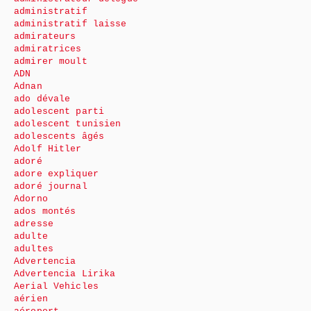
administratif
administratif laisse
admirateurs
admiratrices
admirer moult
ADN
Adnan
ado dévale
adolescent parti
adolescent tunisien
adolescents âgés
Adolf Hitler
adoré
adore expliquer
adoré journal
Adorno
ados montés
adresse
adulte
adultes
Advertencia
Advertencia Lirika
Aerial Vehicles
aérien