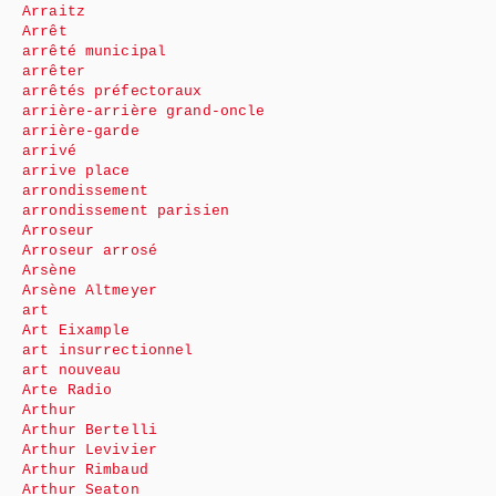
Arraitz
Arrêt
arrêté municipal
arrêter
arrêtés préfectoraux
arrière-arrière grand-oncle
arrière-garde
arrivé
arrive place
arrondissement
arrondissement parisien
Arroseur
Arroseur arrosé
Arsène
Arsène Altmeyer
art
Art Eixample
art insurrectionnel
art nouveau
Arte Radio
Arthur
Arthur Bertelli
Arthur Levivier
Arthur Rimbaud
Arthur Seaton