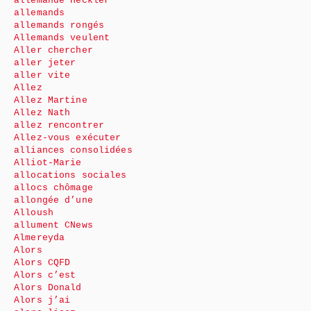
allemande Heckler
allemands
allemands rongés
Allemands veulent
Aller chercher
aller jeter
aller vite
Allez
Allez Martine
Allez Nath
allez rencontrer
Allez-vous exécuter
alliances consolidées
Alliot-Marie
allocations sociales
allocs chômage
allongée d’une
Alloush
allument CNews
Almereyda
Alors
Alors CQFD
Alors c’est
Alors Donald
Alors j’ai