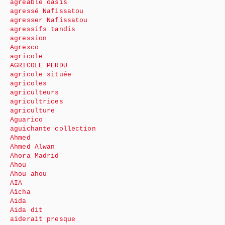
agréable oasis
agressé Nafissatou
agresser Nafissatou
agressifs tandis
agression
Agrexco
agricole
AGRICOLE PERDU
agricole située
agricoles
agriculteurs
agricultrices
agriculture
Aguarico
aguichante collection
Ahmed
Ahmed Alwan
Ahora Madrid
Ahou
Ahou ahou
AIA
Aïcha
Aida
Aida dit
aiderait presque