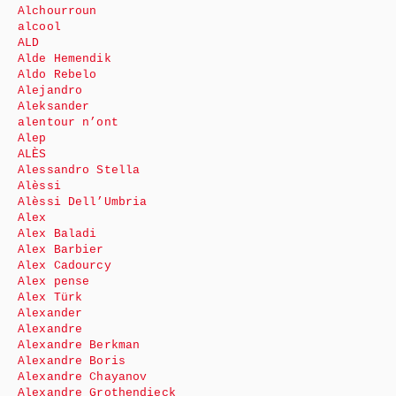
Alchourroun
alcool
ALD
Alde Hemendik
Aldo Rebelo
Alejandro
Aleksander
alentour n’ont
Alep
ALÈS
Alessandro Stella
Alèssi
Alèssi Dell’Umbria
Alex
Alex Baladi
Alex Barbier
Alex Cadourcy
Alex pense
Alex Türk
Alexander
Alexandre
Alexandre Berkman
Alexandre Boris
Alexandre Chayanov
Alexandre Grothendieck