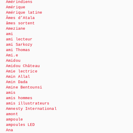
Amérindiens
Amérique
Amérique latine
Âmes d’Atala
âmes sortent
Ameziane
ami
ami lecteur
ami Sarkozy
ami Thomas
Ami.e
Amidou
Amidou Château
Amie lectrice
Amin Allal
Amin Dada
Amine Bentounsi
amis
amis hommes
amis illustrateurs
Amnesty International
amont
ampoule
ampoules LED
Ana