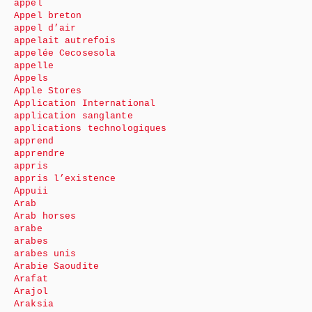
appel
Appel breton
appel d’air
appelait autrefois
appelée Cecosesola
appelle
Appels
Apple Stores
Application International
application sanglante
applications technologiques
apprend
apprendre
appris
appris l’existence
Appuii
Arab
Arab horses
arabe
arabes
arabes unis
Arabie Saoudite
Arafat
Arajol
Araksia