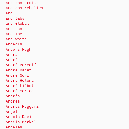
anciens droits
anciens rebelles
and
and Baby
and Global
and Last
and The
and white
Andéols
Anders Fogh
Andra
André
André Bercoff
André Danet
André Gorz
André Héléna
André Liébot
André Morice
Andréa
Andrés
Andrés Ruggeri
Angel
Angela Davis
Angela Merkel
Angeles