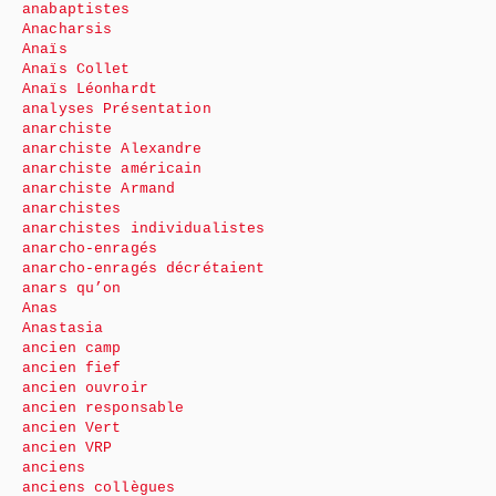
anabaptistes
Anacharsis
Anaïs
Anaïs Collet
Anaïs Léonhardt
analyses Présentation
anarchiste
anarchiste Alexandre
anarchiste américain
anarchiste Armand
anarchistes
anarchistes individualistes
anarcho-enragés
anarcho-enragés décrétaient
anars qu’on
Anas
Anastasia
ancien camp
ancien fief
ancien ouvroir
ancien responsable
ancien Vert
ancien VRP
anciens
anciens collègues