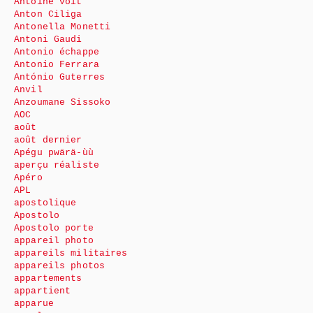
Antoine voit
Anton Ciliga
Antonella Monetti
Antoni Gaudi
Antonio échappe
Antonio Ferrara
António Guterres
Anvil
Anzoumane Sissoko
AOC
août
août dernier
Apégu pwärä-ùù
aperçu réaliste
Apéro
APL
apostolique
Apostolo
Apostolo porte
appareil photo
appareils militaires
appareils photos
appartements
appartient
apparue