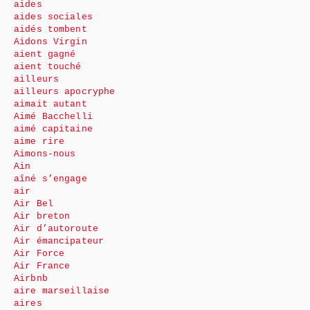
aides
aides sociales
aidés tombent
Aidons Virgin
aient gagné
aient touché
ailleurs
ailleurs apocryphe
aimait autant
Aimé Bacchelli
aimé capitaine
aime rire
Aimons-nous
Ain
aîné s’engage
air
Air Bel
Air breton
Air d’autoroute
Air émancipateur
Air Force
Air France
Airbnb
aire marseillaise
aires