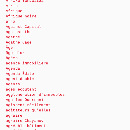
Afrika Bambaataa
Afrin
Afrique
Afrique noire
afro
Against Capital
against the
Agathe
Agathe Cagé
Âgé
âge d’or
âgées
agence immobilière
Agenda
Agenda Édito
agent double
agents
âges écoutent
agglomération d’immeubles
Aghiles Ouerdani
agissent réellement
agitateurs qu’elles
agraire
agraire Chayanov
agréable bâtiment