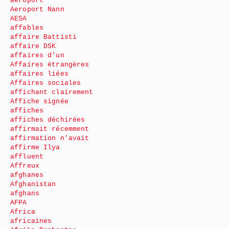
aéroport
Aeroport Nann
AESA
affables
affaire Battisti
affaire DSK
affaires d’un
Affaires étrangères
affaires liées
Affaires sociales
affichant clairement
Affiche signée
affiches
affiches déchirées
affirmait récemment
affirmation n’avait
affirme Ilya
affluent
Affreux
afghanes
Afghanistan
afghans
AFPA
Africa
africaines