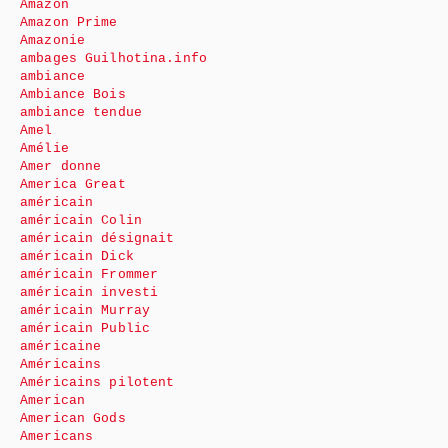
Amazon
Amazon Prime
Amazonie
ambages Guilhotina.info
ambiance
Ambiance Bois
ambiance tendue
Amel
Amélie
Amer donne
America Great
américain
américain Colin
américain désignait
américain Dick
américain Frommer
américain investi
américain Murray
américain Public
américaine
Américains
Américains pilotent
American
American Gods
Americans