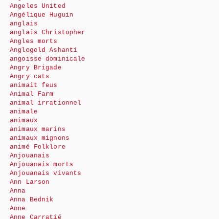
Angeles United
Angélique Huguin
anglais
anglais Christopher
Angles morts
Anglogold Ashanti
angoisse dominicale
Angry Brigade
Angry cats
animait feus
Animal Farm
animal irrationnel
animale
animaux
animaux marins
animaux mignons
animé Folklore
Anjouanais
Anjouanais morts
Anjouanais vivants
Ann Larson
Anna
Anna Bednik
Anne
Anne Carratié