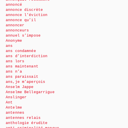
annoncé
annonce discrète
annonce l’éviction
annonce qu’il
annoncer
annonceurs
annuel s’impose
Anonyme
ans
ans condamnée
ans d’interdiction
ans lors
ans maintenant
ans n’a
ans paraissait
ans,je m’aperçois
Anselm Jappe
Anselme Bellegarrigue
Anslinger
Ant
Antelme
antennes
antennes relais
anthologie érudite