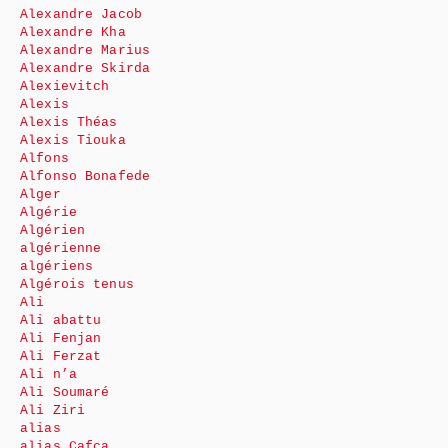
Alexandre Jacob
Alexandre Kha
Alexandre Marius
Alexandre Skirda
Alexievitch
Alexis
Alexis Théas
Alexis Tiouka
Alfons
Alfonso Bonafede
Alger
Algérie
Algérien
algérienne
algériens
Algérois tenus
Ali
Ali abattu
Ali Fenjan
Ali Ferzat
Ali n’a
Ali Soumaré
Ali Ziri
alias
alias Cafca