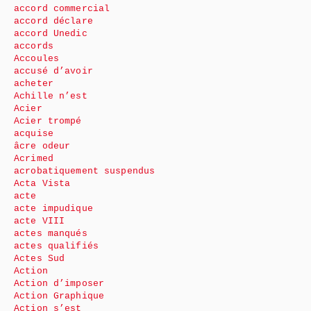
accord commercial
accord déclare
accord Unedic
accords
Accoules
accusé d’avoir
acheter
Achille n’est
Acier
Acier trompé
acquise
âcre odeur
Acrimed
acrobatiquement suspendus
Acta Vista
acte
acte impudique
acte VIII
actes manqués
actes qualifiés
Actes Sud
Action
Action d’imposer
Action Graphique
Action s’est