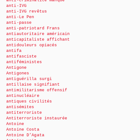
anti-criminalité manque
anti-IVG
anti-IVG revêtus
anti-Le Pen
anti-passe
anti-patriotard Frans
antiautoritaire américain
anticapitaliste affichant
antidouleurs opiacés
antifa
antifasciste
antiféministes
Antigone
Antigones
antiguérilla surgi
antillaise signifiant
antimilitarisme offensif
antinucléaire
antiques civilités
antisémites
antiterroriste
Antiterroriste instaurée
Antoine
Antoine Costa
Antoine D’Agata