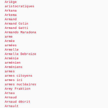
Ariège
aristocratiques
Arkana
Arkema
Armand
Armand Colin
Armand Gatti
Armando Maradona
arme
Armée
armées
Armelle
Armelle Debroize
Arménie
arménien
Arméniens
armes
armes citoyens
armes ici
armes nucléaires
Army Fraktion
Arnau
Arnaud
Arnaud décrit
Arnault