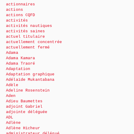
actionnaires
actions
actions CQFD
activités
activités nautiques
activités saines
actuel titulaire
actuellement concentrée
actuellement fermé
Adama
Adama Kamara
Adama Traoré
Adaptation
Adaptation graphique
Adélaïde Mukantabana
Adèle
Adeline Rosenstein
Aden
Adieu Baumettes
adjoint Gabriel
adjointe déléguée
ADL
Adlène
Adlène Hicheur
administrateur délégué