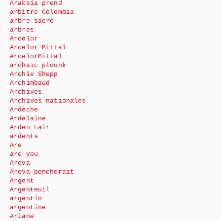
Araksia prend
arbitre Colombia
arbre sacré
arbres
Arcelor
Arcelor Mittal
ArcelorMittal
archaïc plounk
Archie Shepp
Archimbaud
Archives
Archives nationales
Ardèche
Ardelaine
Arden Fair
ardents
Are
are you
Areva
Areva pencherait
Argent
Argenteuil
argentin
argentine
Ariane