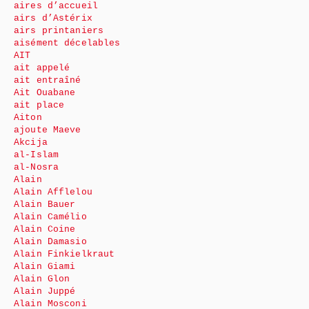
aires d’accueil
airs d’Astérix
airs printaniers
aisément décelables
AIT
ait appelé
ait entraîné
Ait Ouabane
ait place
Aiton
ajoute Maeve
Akcija
al-Islam
al-Nosra
Alain
Alain Afflelou
Alain Bauer
Alain Camélio
Alain Coine
Alain Damasio
Alain Finkielkraut
Alain Giami
Alain Glon
Alain Juppé
Alain Mosconi