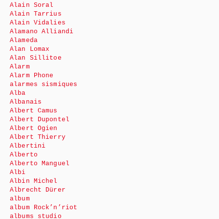
Alain Soral
Alain Tarrius
Alain Vidalies
Alamano Alliandi
Alameda
Alan Lomax
Alan Sillitoe
Alarm
Alarm Phone
alarmes sismiques
Alba
Albanais
Albert Camus
Albert Dupontel
Albert Ogien
Albert Thierry
Albertini
Alberto
Alberto Manguel
Albi
Albin Michel
Albrecht Dürer
album
album Rock’n’riot
albums studio