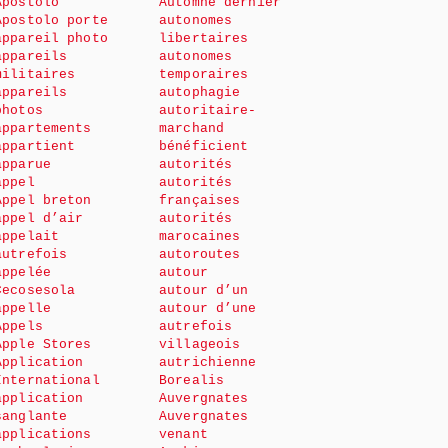
Apostolo
Automne dernier
Apostolo porte
autonomes
appareil photo
libertaires
appareils
autonomes
militaires
temporaires
appareils
autophagie
photos
autoritaire-
appartements
marchand
appartient
bénéficient
apparue
autorités
appel
autorités
Appel breton
françaises
appel d’air
autorités
appelait
marocaines
autrefois
autoroutes
appelée
autour
Cecosesola
autour d’un
appelle
autour d’une
Appels
autrefois
Apple Stores
villageois
Application
autrichienne
International
Borealis
application
Auvergnates
sanglante
Auvergnates
applications
venant