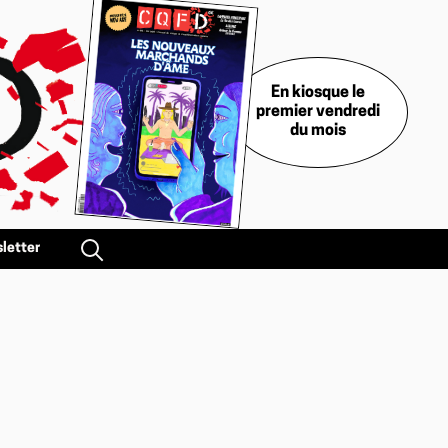
En kiosque le
premier vendredi
du mois
letter