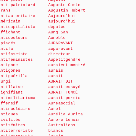
anti-patriotard
Auguste Comte
Frans
Augustin Hubert
antiautoritaire
Aujourd’hui
américain
aujourd’hui
anticapitaliste
députée
affichant
Aung San
antidouleurs
Aunoble
opiacés
AUPARAVANT
antifa
auparavant
antifasciste
directeur
antiféministes
Aupetitgendre
Antigone
auraient montré
Antigones
aurais
antiguérilla
aurait
surgi
AURAIT DIT
antillaise
aurait essuyé
signifiant
AURAIT FONCÉ
antimilitarisme
aurait permis
offensif
Aureasocial
antinucléaire
Aurel
antiques
Aurélia Aurita
civilités
Aurore Lenoir
antisémites
Australiens
antiterroriste
blancs