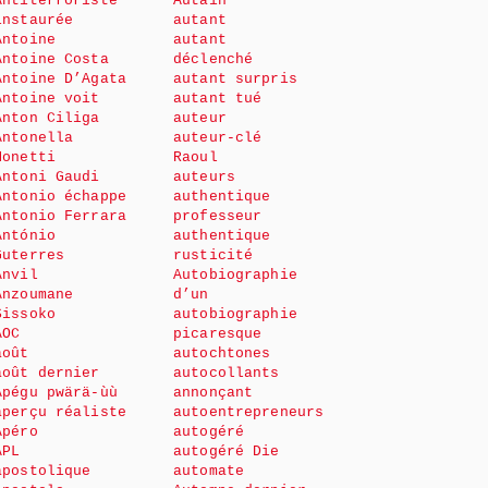
Antiterroriste
Autain
instaurée
autant
Antoine
autant
Antoine Costa
déclenché
Antoine D’Agata
autant surpris
Antoine voit
autant tué
Anton Ciliga
auteur
Antonella
auteur-clé
Monetti
Raoul
Antoni Gaudi
auteurs
Antonio échappe
authentique
Antonio Ferrara
professeur
António
authentique
Guterres
rusticité
Anvil
Autobiographie
Anzoumane
d’un
Sissoko
autobiographie
AOC
picaresque
août
autochtones
août dernier
autocollants
Apégu pwärä-ùù
annonçant
aperçu réaliste
autoentrepreneurs
Apéro
autogéré
APL
autogéré Die
apostolique
automate