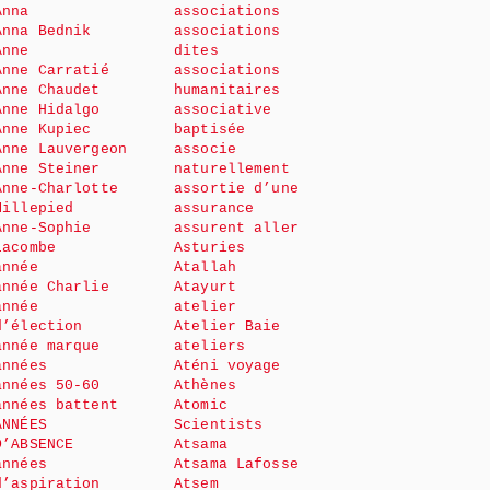
Anna
associations
Anna Bednik
associations
Anne
dites
Anne Carratié
associations
Anne Chaudet
humanitaires
Anne Hidalgo
associative
Anne Kupiec
baptisée
Anne Lauvergeon
associe
Anne Steiner
naturellement
Anne-Charlotte
assortie d’une
Millepied
assurance
Anne-Sophie
assurent aller
Lacombe
Asturies
année
Atallah
année Charlie
Atayurt
année
atelier
d’élection
Atelier Baie
année marque
ateliers
années
Aténi voyage
années 50-60
Athènes
années battent
Atomic
ANNÉES
Scientists
D’ABSENCE
Atsama
années
Atsama Lafosse
d’aspiration
Atsem