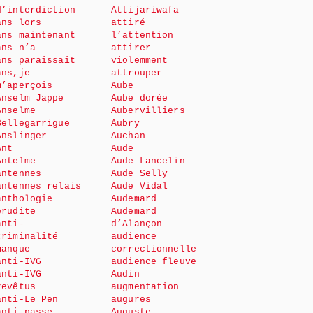
d’interdiction
Attijariwafa
ans lors
attiré
ans maintenant
l’attention
ans n’a
attirer
ans paraissait
violemment
ans,je
attrouper
m’aperçois
Aube
Anselm Jappe
Aube dorée
Anselme
Aubervilliers
Bellegarrigue
Aubry
Anslinger
Auchan
Ant
Aude
Antelme
Aude Lancelin
antennes
Aude Selly
antennes relais
Aude Vidal
anthologie
Audemard
érudite
Audemard
anti-
d’Alançon
criminalité
audience
manque
correctionnelle
anti-IVG
audience fleuve
anti-IVG
Audin
revêtus
augmentation
anti-Le Pen
augures
anti-passe
Auguste