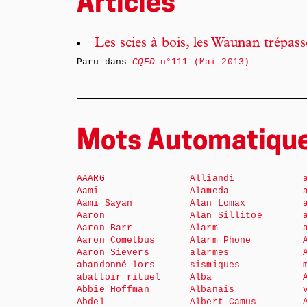
Articles
Les scies à bois, les Waunan trépass
Paru dans
CQFD
n°111 (Mai 2013)
Mots Automatiqu
AAARG
Alliandi
Aami
Alameda
Aami Sayan
Alan Lomax
Aaron
Alan Sillitoe
Aaron Barr
Alarm
Aaron Cometbus
Alarm Phone
Aaron Sievers
alarmes
abandonné lors
sismiques
abattoir rituel
Alba
Abbie Hoffman
Albanais
Abdel
Albert Camus