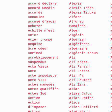
accord déclare
Alexis
accord Unedic
Alexis Théas
accords
Alexis Tiouka
Accoules
Alfons
accusé d’avoir
Alfonso
acheter
Bonafede
Achille n’est
Alger
Acier
Algérie
Acier trompé
Algérien
acquise
algérienne
âcre odeur
algériens
Acrimed
Algérois tenus
acrobatiquement
Ali
suspendus
Ali abattu
Acta Vista
Ali Fenjan
acte
Ali Ferzat
acte impudique
Ali n’a
acte VIII
Ali Soumaré
actes manqués
Ali Ziri
actes qualifiés
alias
Actes Sud
alias Cafca
Action
alias Damien
Action
Alice
d’imposer
Alice Gaillard
Action
aliénation