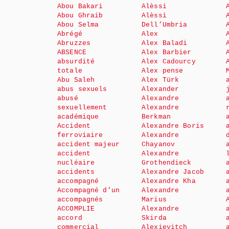
Abou Bakari
Alèssi
Abou Ghraib
Alèssi
Abou Selma
Dell’Umbria
Abrégé
Alex
Abruzzes
Alex Baladi
ABSENCE
Alex Barbier
absurdité
Alex Cadourcy
totale
Alex pense
Abu Saleh
Alex Türk
abus sexuels
Alexander
abusé
Alexandre
sexuellement
Alexandre
académique
Berkman
Accident
Alexandre Boris
ferroviaire
Alexandre
accident majeur
Chayanov
accident
Alexandre
nucléaire
Grothendieck
accidents
Alexandre Jacob
accompagné
Alexandre Kha
Accompagné d’un
Alexandre
accompagnés
Marius
ACCOMPLIE
Alexandre
accord
Skirda
commercial
Alexievitch