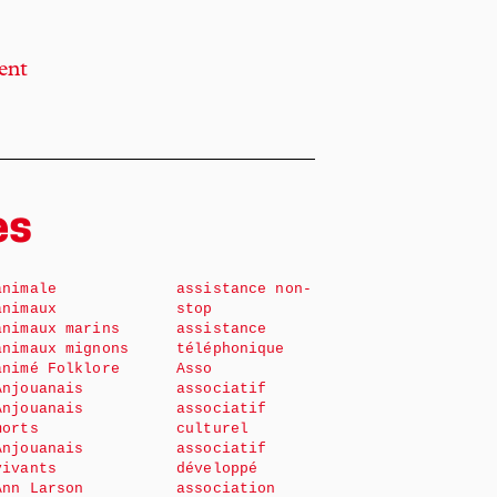
ent
es
animale
assistance non-
animaux
stop
animaux marins
assistance
animaux mignons
téléphonique
animé Folklore
Asso
Anjouanais
associatif
Anjouanais
associatif
morts
culturel
Anjouanais
associatif
vivants
développé
Ann Larson
association