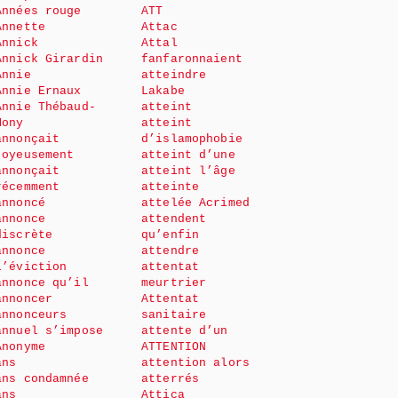
Années rouge
ATT
Annette
Attac
Annick
Attal
Annick Girardin
fanfaronnaient
Annie
atteindre
Annie Ernaux
Lakabe
Annie Thébaud-
atteint
Mony
atteint
annonçait
d’islamophobie
joyeusement
atteint d’une
annonçait
atteint l’âge
récemment
atteinte
annoncé
attelée Acrimed
annonce
attendent
discrète
qu’enfin
annonce
attendre
l’éviction
attentat
annonce qu’il
meurtrier
annoncer
Attentat
annonceurs
sanitaire
annuel s’impose
attente d’un
Anonyme
ATTENTION
ans
attention alors
ans condamnée
atterrés
ans
Attica