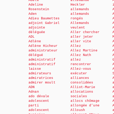
Adèle
allemande
Adeline
Heckler
Rosenstein
allemands
Aden
allemands
Adieu Baumettes
rongés
adjoint Gabriel
Allemands
adjointe
veulent
déléguée
Aller chercher
ADL
aller jeter
Adlène
aller vite
Adlène Hicheur
Allez
administrateur
Allez Martine
délégué
Allez Nath
administratif
allez
administratif
rencontrer
laisse
Allez-vous
admirateurs
exécuter
admiratrices
alliances
admirer moult
consolidées
ADN
Alliot-Marie
Adnan
allocations
ado dévale
sociales
adolescent
allocs chômage
parti
allongée d’une
adolescent
Alloush