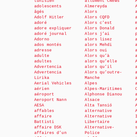
tunisien
allument CNews
adolescents
Almereyda
âgés
Alors
Adolf Hitler
Alors CQFD
adoré
Alors c’est
adore expliquer
Alors Donald
adoré journal
Alors j’ai
Adorno
alors lisez
ados montés
alors Mehdi
adresse
Alors oui
adulte
Alors qu’à
adultes
alors qu’elle
Advertencia
alors qu’il
Advertencia
Alors qu’outre-
Lirika
Manche
Aerial Vehicles
Alpes
aérien
Alpes-Maritimes
aéroport
Alphonse Dianou
Aeroport Nann
Alsace
AESA
Alta Tansió
affables
alternative
affaire
Alternative
Battisti
Libertaire
affaire DSK
Alternative-
affaires d’un
Police