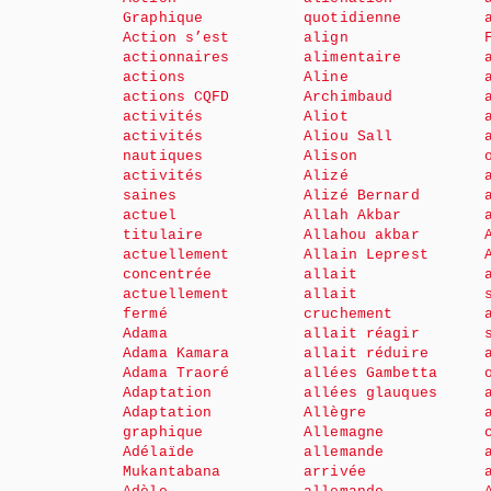
Graphique
quotidienne
Action s’est
align
actionnaires
alimentaire
actions
Aline
actions CQFD
Archimbaud
activités
Aliot
activités
Aliou Sall
nautiques
Alison
activités
Alizé
saines
Alizé Bernard
actuel
Allah Akbar
titulaire
Allahou akbar
actuellement
Allain Leprest
concentrée
allait
actuellement
allait
fermé
cruchement
Adama
allait réagir
Adama Kamara
allait réduire
Adama Traoré
allées Gambetta
Adaptation
allées glauques
Adaptation
Allègre
graphique
Allemagne
Adélaïde
allemande
Mukantabana
arrivée