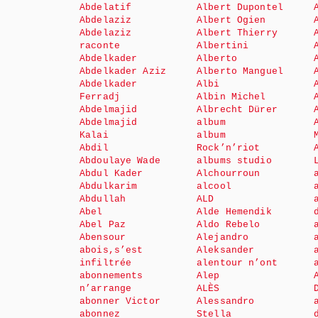
Abdelatif
Albert Dupontel
Abdelaziz
Albert Ogien
Abdelaziz
Albert Thierry
raconte
Albertini
Abdelkader
Alberto
Abdelkader Aziz
Alberto Manguel
Abdelkader
Albi
Ferradj
Albin Michel
Abdelmajid
Albrecht Dürer
Abdelmajid
album
Kalai
album
Abdil
Rock’n’riot
Abdoulaye Wade
albums studio
Abdul Kader
Alchourroun
Abdulkarim
alcool
Abdullah
ALD
Abel
Alde Hemendik
Abel Paz
Aldo Rebelo
Abensour
Alejandro
abois,s’est
Aleksander
infiltrée
alentour n’ont
abonnements
Alep
n’arrange
ALÈS
abonner Victor
Alessandro
abonnez
Stella