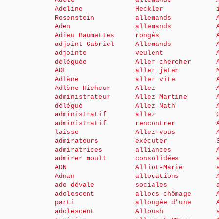
Adèle
allemande
Adeline
Heckler
Rosenstein
allemands
Aden
allemands
Adieu Baumettes
rongés
adjoint Gabriel
Allemands
adjointe
veulent
déléguée
Aller chercher
ADL
aller jeter
Adlène
aller vite
Adlène Hicheur
Allez
administrateur
Allez Martine
délégué
Allez Nath
administratif
allez
administratif
rencontrer
laisse
Allez-vous
admirateurs
exécuter
admiratrices
alliances
admirer moult
consolidées
ADN
Alliot-Marie
Adnan
allocations
ado dévale
sociales
adolescent
allocs chômage
parti
allongée d’une
adolescent
Alloush