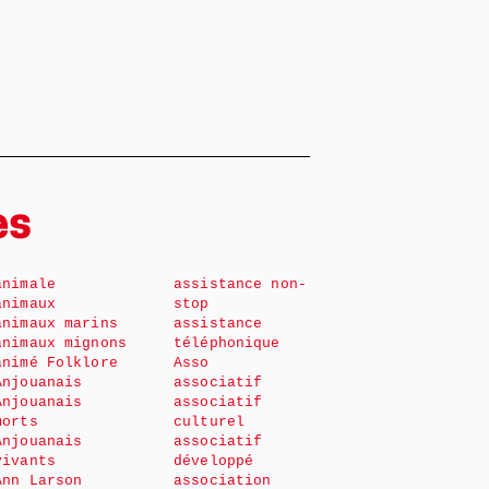
es
animale
assistance non-
animaux
stop
animaux marins
assistance
animaux mignons
téléphonique
animé Folklore
Asso
Anjouanais
associatif
Anjouanais
associatif
morts
culturel
Anjouanais
associatif
vivants
développé
Ann Larson
association