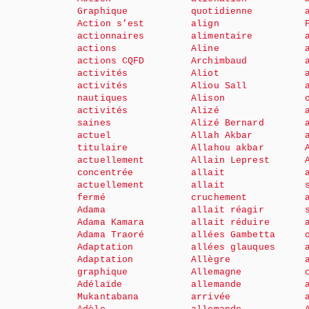
Graphique
quotidienne
Action s’est
align
actionnaires
alimentaire
actions
Aline
actions CQFD
Archimbaud
activités
Aliot
activités
Aliou Sall
nautiques
Alison
activités
Alizé
saines
Alizé Bernard
actuel
Allah Akbar
titulaire
Allahou akbar
actuellement
Allain Leprest
concentrée
allait
actuellement
allait
fermé
cruchement
Adama
allait réagir
Adama Kamara
allait réduire
Adama Traoré
allées Gambetta
Adaptation
allées glauques
Adaptation
Allègre
graphique
Allemagne
Adélaïde
allemande
Mukantabana
arrivée