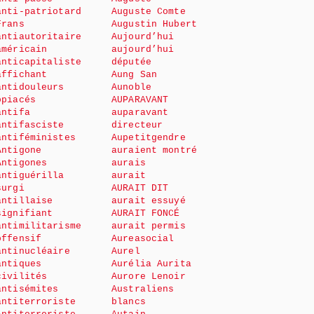
anti-patriotard
Auguste Comte
Frans
Augustin Hubert
antiautoritaire
Aujourd’hui
américain
aujourd’hui
anticapitaliste
députée
affichant
Aung San
antidouleurs
Aunoble
opiacés
AUPARAVANT
antifa
auparavant
antifasciste
directeur
antiféministes
Aupetitgendre
Antigone
auraient montré
Antigones
aurais
antiguérilla
aurait
surgi
AURAIT DIT
antillaise
aurait essuyé
signifiant
AURAIT FONCÉ
antimilitarisme
aurait permis
offensif
Aureasocial
antinucléaire
Aurel
antiques
Aurélia Aurita
civilités
Aurore Lenoir
antisémites
Australiens
antiterroriste
blancs