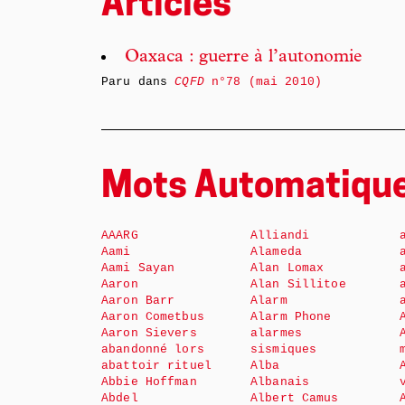
Articles
Oaxaca : guerre à l’autonomie
Paru dans
CQFD
n°78 (mai 2010)
Mots Automatiqu
AAARG
Alliandi
Aami
Alameda
Aami Sayan
Alan Lomax
Aaron
Alan Sillitoe
Aaron Barr
Alarm
Aaron Cometbus
Alarm Phone
Aaron Sievers
alarmes
abandonné lors
sismiques
abattoir rituel
Alba
Abbie Hoffman
Albanais
Abdel
Albert Camus