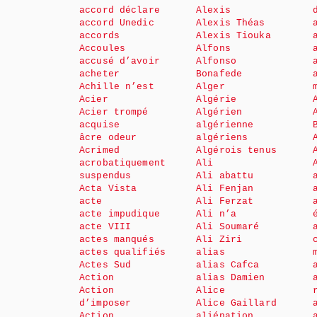
accord déclare
Alexis
accord Unedic
Alexis Théas
accords
Alexis Tiouka
Accoules
Alfons
accusé d’avoir
Alfonso
acheter
Bonafede
Achille n’est
Alger
Acier
Algérie
Acier trompé
Algérien
acquise
algérienne
âcre odeur
algériens
Acrimed
Algérois tenus
acrobatiquement
Ali
suspendus
Ali abattu
Acta Vista
Ali Fenjan
acte
Ali Ferzat
acte impudique
Ali n’a
acte VIII
Ali Soumaré
actes manqués
Ali Ziri
actes qualifiés
alias
Actes Sud
alias Cafca
Action
alias Damien
Action
Alice
d’imposer
Alice Gaillard
Action
aliénation