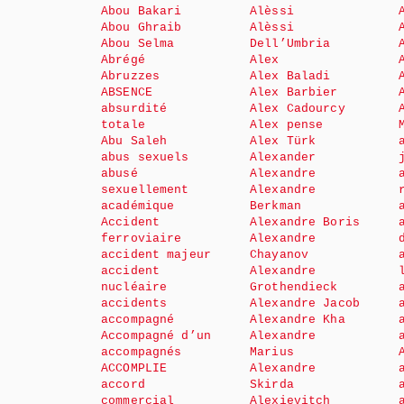
Abou Bakari
Alèssi
Abou Ghraib
Alèssi
Abou Selma
Dell’Umbria
Abrégé
Alex
Abruzzes
Alex Baladi
ABSENCE
Alex Barbier
absurdité
Alex Cadourcy
totale
Alex pense
Abu Saleh
Alex Türk
abus sexuels
Alexander
abusé
Alexandre
sexuellement
Alexandre
académique
Berkman
Accident
Alexandre Boris
ferroviaire
Alexandre
accident majeur
Chayanov
accident
Alexandre
nucléaire
Grothendieck
accidents
Alexandre Jacob
accompagné
Alexandre Kha
Accompagné d’un
Alexandre
accompagnés
Marius
ACCOMPLIE
Alexandre
accord
Skirda
commercial
Alexievitch