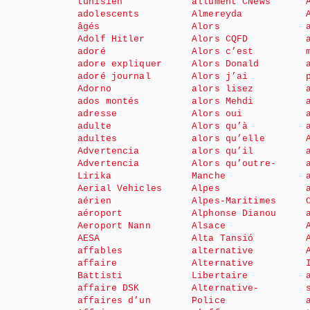
tunisien
allument CNews
adolescents
Almereyda
âgés
Alors
Adolf Hitler
Alors CQFD
adoré
Alors c’est
adore expliquer
Alors Donald
adoré journal
Alors j’ai
Adorno
alors lisez
ados montés
alors Mehdi
adresse
Alors oui
adulte
Alors qu’à
adultes
alors qu’elle
Advertencia
alors qu’il
Advertencia
Alors qu’outre-
Lirika
Manche
Aerial Vehicles
Alpes
aérien
Alpes-Maritimes
aéroport
Alphonse Dianou
Aeroport Nann
Alsace
AESA
Alta Tansió
affables
alternative
affaire
Alternative
Battisti
Libertaire
affaire DSK
Alternative-
affaires d’un
Police