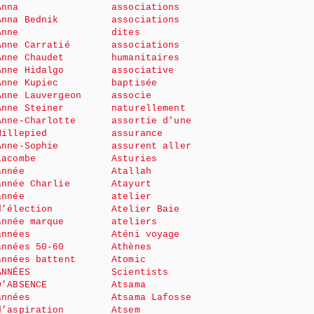
Anna
associations
Anna Bednik
associations
Anne
dites
Anne Carratié
associations
Anne Chaudet
humanitaires
Anne Hidalgo
associative
Anne Kupiec
baptisée
Anne Lauvergeon
associe
Anne Steiner
naturellement
Anne-Charlotte
assortie d’une
Millepied
assurance
Anne-Sophie
assurent aller
Lacombe
Asturies
année
Atallah
année Charlie
Atayurt
année
atelier
d’élection
Atelier Baie
année marque
ateliers
années
Aténi voyage
années 50-60
Athènes
années battent
Atomic
ANNÉES
Scientists
D’ABSENCE
Atsama
années
Atsama Lafosse
d’aspiration
Atsem