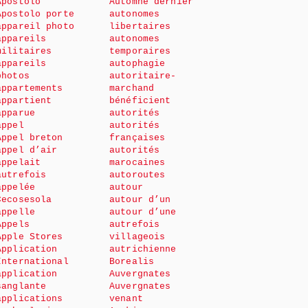
Apostolo
Automne dernier
Apostolo porte
autonomes
appareil photo
libertaires
appareils
autonomes
militaires
temporaires
appareils
autophagie
photos
autoritaire-
appartements
marchand
appartient
bénéficient
apparue
autorités
appel
autorités
Appel breton
françaises
appel d’air
autorités
appelait
marocaines
autrefois
autoroutes
appelée
autour
Cecosesola
autour d’un
appelle
autour d’une
Appels
autrefois
Apple Stores
villageois
Application
autrichienne
International
Borealis
application
Auvergnates
sanglante
Auvergnates
applications
venant