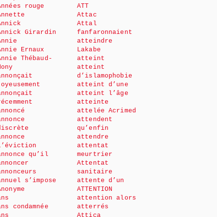
Années rouge
ATT
Annette
Attac
Annick
Attal
Annick Girardin
fanfaronnaient
Annie
atteindre
Annie Ernaux
Lakabe
Annie Thébaud-
atteint
Mony
atteint
annonçait
d’islamophobie
joyeusement
atteint d’une
annonçait
atteint l’âge
récemment
atteinte
annoncé
attelée Acrimed
annonce
attendent
discrète
qu’enfin
annonce
attendre
l’éviction
attentat
annonce qu’il
meurtrier
annoncer
Attentat
annonceurs
sanitaire
annuel s’impose
attente d’un
Anonyme
ATTENTION
ans
attention alors
ans condamnée
atterrés
ans
Attica