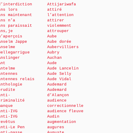
d’interdiction
Attijariwafa
ans lors
attiré
ans maintenant
l’attention
ans n’a
attirer
ans paraissait
violemment
ans,je
attrouper
m’aperçois
Aube
Anselm Jappe
Aube dorée
Anselme
Aubervilliers
Bellegarrigue
Aubry
Anslinger
Auchan
Ant
Aude
Antelme
Aude Lancelin
antennes
Aude Selly
antennes relais
Aude Vidal
anthologie
Audemard
érudite
Audemard
anti-
d’Alançon
criminalité
audience
manque
correctionnelle
anti-IVG
audience fleuve
anti-IVG
Audin
revêtus
augmentation
anti-Le Pen
augures
anti-passe
Auguste