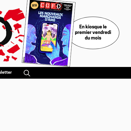
En kiosque le
premier vendredi
du mois
letter