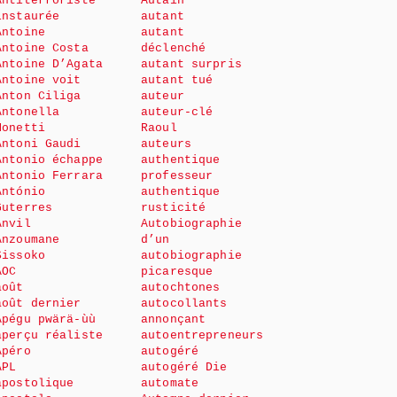
Antiterroriste
Autain
instaurée
autant
Antoine
autant
Antoine Costa
déclenché
Antoine D’Agata
autant surpris
Antoine voit
autant tué
Anton Ciliga
auteur
Antonella
auteur-clé
Monetti
Raoul
Antoni Gaudi
auteurs
Antonio échappe
authentique
Antonio Ferrara
professeur
António
authentique
Guterres
rusticité
Anvil
Autobiographie
Anzoumane
d’un
Sissoko
autobiographie
AOC
picaresque
août
autochtones
août dernier
autocollants
Apégu pwärä-ùù
annonçant
aperçu réaliste
autoentrepreneurs
Apéro
autogéré
APL
autogéré Die
apostolique
automate