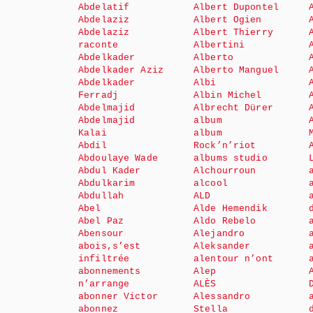
Abdelatif
Albert Dupontel
Abdelaziz
Albert Ogien
Abdelaziz
Albert Thierry
raconte
Albertini
Abdelkader
Alberto
Abdelkader Aziz
Alberto Manguel
Abdelkader
Albi
Ferradj
Albin Michel
Abdelmajid
Albrecht Dürer
Abdelmajid
album
Kalai
album
Abdil
Rock’n’riot
Abdoulaye Wade
albums studio
Abdul Kader
Alchourroun
Abdulkarim
alcool
Abdullah
ALD
Abel
Alde Hemendik
Abel Paz
Aldo Rebelo
Abensour
Alejandro
abois,s’est
Aleksander
infiltrée
alentour n’ont
abonnements
Alep
n’arrange
ALÈS
abonner Victor
Alessandro
abonnez
Stella