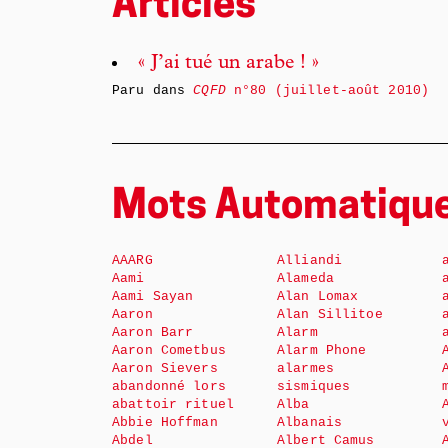
Articles
« J’ai tué un arabe ! »
Paru dans
CQFD
n°80 (juillet-août 2010)
Mots Automatiqu
AAARG
Alliandi
Aami
Alameda
Aami Sayan
Alan Lomax
Aaron
Alan Sillitoe
Aaron Barr
Alarm
Aaron Cometbus
Alarm Phone
Aaron Sievers
alarmes
abandonné lors
sismiques
abattoir rituel
Alba
Abbie Hoffman
Albanais
Abdel
Albert Camus