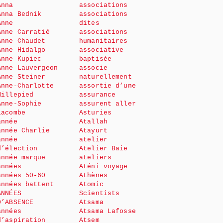
Anna
associations
Anna Bednik
associations
Anne
dites
Anne Carratié
associations
Anne Chaudet
humanitaires
Anne Hidalgo
associative
Anne Kupiec
baptisée
Anne Lauvergeon
associe
Anne Steiner
naturellement
Anne-Charlotte
assortie d’une
Millepied
assurance
Anne-Sophie
assurent aller
Lacombe
Asturies
année
Atallah
année Charlie
Atayurt
année
atelier
d’élection
Atelier Baie
année marque
ateliers
années
Aténi voyage
années 50-60
Athènes
années battent
Atomic
ANNÉES
Scientists
D’ABSENCE
Atsama
années
Atsama Lafosse
d’aspiration
Atsem