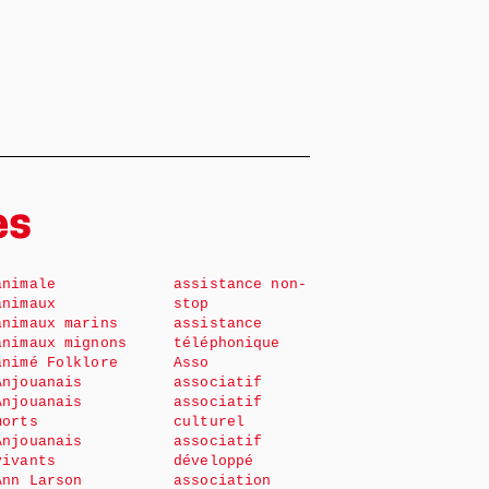
es
animale
assistance non-
animaux
stop
animaux marins
assistance
animaux mignons
téléphonique
animé Folklore
Asso
Anjouanais
associatif
Anjouanais
associatif
morts
culturel
Anjouanais
associatif
vivants
développé
Ann Larson
association