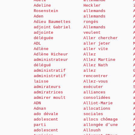
Adèle
allemande
Adeline
Heckler
Rosenstein
allemands
Aden
allemands
Adieu Baumettes
rongés
adjoint Gabriel
Allemands
adjointe
veulent
déléguée
Aller chercher
ADL
aller jeter
Adlène
aller vite
Adlène Hicheur
Allez
administrateur
Allez Martine
délégué
Allez Nath
administratif
allez
administratif
rencontrer
laisse
Allez-vous
admirateurs
exécuter
admiratrices
alliances
admirer moult
consolidées
ADN
Alliot-Marie
Adnan
allocations
ado dévale
sociales
adolescent
allocs chômage
parti
allongée d’une
adolescent
Alloush