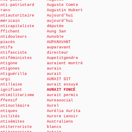
anti-patriotard
Auguste Comte
Frans
Augustin Hubert
antiautoritaire
Aujourd’hui
américain
aujourd’hui
anticapitaliste
députée
affichant
Aung San
antidouleurs
Aunoble
opiacés
AUPARAVANT
antifa
auparavant
antifasciste
directeur
antiféministes
Aupetitgendre
Antigone
auraient montré
Antigones
aurais
antiguérilla
aurait
surgi
AURAIT DIT
antillaise
aurait essuyé
signifiant
AURAIT FONCÉ
antimilitarisme
aurait permis
offensif
Aureasocial
antinucléaire
Aurel
antiques
Aurélia Aurita
civilités
Aurore Lenoir
antisémites
Australiens
antiterroriste
blancs