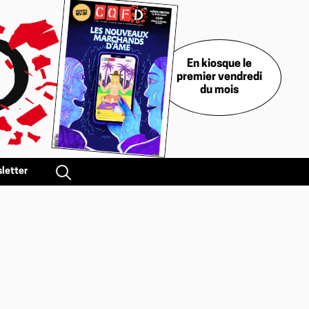
En kiosque le
premier vendredi
du mois
letter