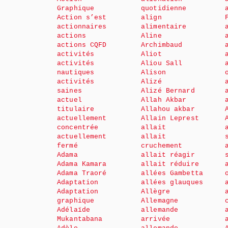
Graphique
quotidienne
Action s’est
align
actionnaires
alimentaire
actions
Aline
actions CQFD
Archimbaud
activités
Aliot
activités
Aliou Sall
nautiques
Alison
activités
Alizé
saines
Alizé Bernard
actuel
Allah Akbar
titulaire
Allahou akbar
actuellement
Allain Leprest
concentrée
allait
actuellement
allait
fermé
cruchement
Adama
allait réagir
Adama Kamara
allait réduire
Adama Traoré
allées Gambetta
Adaptation
allées glauques
Adaptation
Allègre
graphique
Allemagne
Adélaïde
allemande
Mukantabana
arrivée