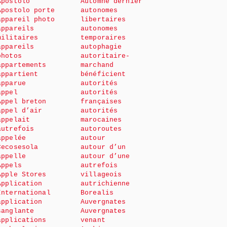
Apostolo
Automne dernier
Apostolo porte
autonomes
appareil photo
libertaires
appareils
autonomes
militaires
temporaires
appareils
autophagie
photos
autoritaire-
appartements
marchand
appartient
bénéficient
apparue
autorités
appel
autorités
Appel breton
françaises
appel d’air
autorités
appelait
marocaines
autrefois
autoroutes
appelée
autour
Cecosesola
autour d’un
appelle
autour d’une
Appels
autrefois
Apple Stores
villageois
Application
autrichienne
International
Borealis
application
Auvergnates
sanglante
Auvergnates
applications
venant