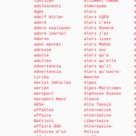
tunisien
allument CNews
adolescents
Almereyda
âgés
Alors
Adolf Hitler
Alors CQFD
adoré
Alors c’est
adore expliquer
Alors Donald
adoré journal
Alors j’ai
Adorno
alors lisez
ados montés
alors Mehdi
adresse
Alors oui
adulte
Alors qu’à
adultes
alors qu’elle
Advertencia
alors qu’il
Advertencia
Alors qu’outre-
Lirika
Manche
Aerial Vehicles
Alpes
aérien
Alpes-Maritimes
aéroport
Alphonse Dianou
Aeroport Nann
Alsace
AESA
Alta Tansió
affables
alternative
affaire
Alternative
Battisti
Libertaire
affaire DSK
Alternative-
affaires d’un
Police