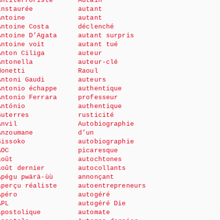
Antiterroriste
Autain
instaurée
autant
Antoine
autant
Antoine Costa
déclenché
Antoine D’Agata
autant surpris
Antoine voit
autant tué
Anton Ciliga
auteur
Antonella
auteur-clé
Monetti
Raoul
Antoni Gaudi
auteurs
Antonio échappe
authentique
Antonio Ferrara
professeur
António
authentique
Guterres
rusticité
Anvil
Autobiographie
Anzoumane
d’un
Sissoko
autobiographie
AOC
picaresque
août
autochtones
août dernier
autocollants
Apégu pwärä-ùù
annonçant
aperçu réaliste
autoentrepreneurs
Apéro
autogéré
APL
autogéré Die
apostolique
automate