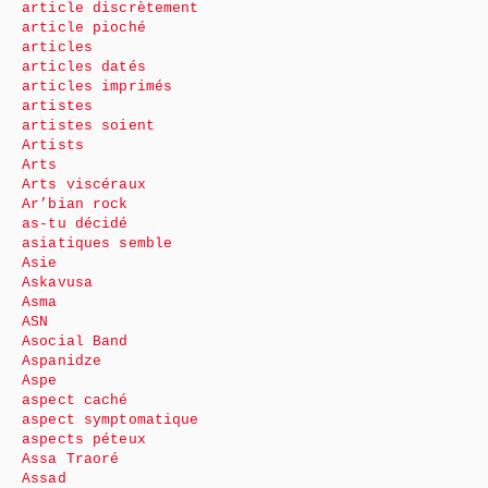
article discrètement
article pioché
articles
articles datés
articles imprimés
artistes
artistes soient
Artists
Arts
Arts viscéraux
Ar’bian rock
as-tu décidé
asiatiques semble
Asie
Askavusa
Asma
ASN
Asocial Band
Aspanidze
Aspe
aspect caché
aspect symptomatique
aspects péteux
Assa Traoré
Assad