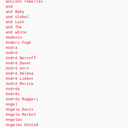
anciens rebelles
and
and Baby
and Global
and Last
and The
and white
Andéols
Anders Fogh
Andra
André
André Bercoff
André Danet
André Gorz
André Héléna
André Liébot
André Morice
Andréa
Andrés
Andrés Ruggeri
Angel
Angela Davis
Angela Merkel
Angeles
Angeles United