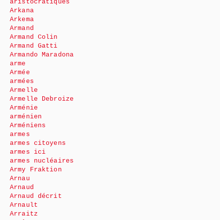
aristocratiques
Arkana
Arkema
Armand
Armand Colin
Armand Gatti
Armando Maradona
arme
Armée
armées
Armelle
Armelle Debroize
Arménie
arménien
Arméniens
armes
armes citoyens
armes ici
armes nucléaires
Army Fraktion
Arnau
Arnaud
Arnaud décrit
Arnault
Arraitz