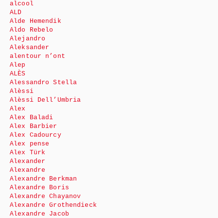
alcool
ALD
Alde Hemendik
Aldo Rebelo
Alejandro
Aleksander
alentour n’ont
Alep
ALÈS
Alessandro Stella
Alèssi
Alèssi Dell’Umbria
Alex
Alex Baladi
Alex Barbier
Alex Cadourcy
Alex pense
Alex Türk
Alexander
Alexandre
Alexandre Berkman
Alexandre Boris
Alexandre Chayanov
Alexandre Grothendieck
Alexandre Jacob