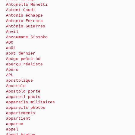
Antonella Monetti
Antoni Gaudi
Antonio échappe
Antonio Ferrara
António Guterres
Anvil
Anzoumane Sissoko
AOC
août
août dernier
Apégu pwärä-ùù
aperçu réaliste
Apéro
APL
apostolique
Apostolo
Apostolo porte
appareil photo
appareils militaires
appareils photos
appartements
appartient
apparue
appel
Appel breton