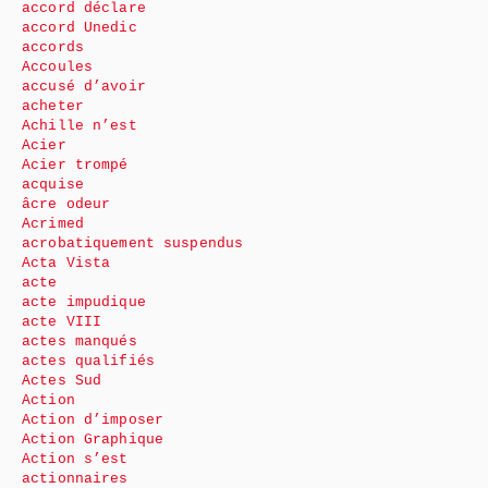
accord déclare
accord Unedic
accords
Accoules
accusé d’avoir
acheter
Achille n’est
Acier
Acier trompé
acquise
âcre odeur
Acrimed
acrobatiquement suspendus
Acta Vista
acte
acte impudique
acte VIII
actes manqués
actes qualifiés
Actes Sud
Action
Action d’imposer
Action Graphique
Action s’est
actionnaires