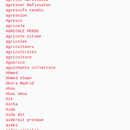
agresser Nafissatou
agressifs tandis
agression
Agrexco
agricole
AGRICOLE PERDU
agricole située
agricoles
agriculteurs
agricultrices
agriculture
Aguarico
aguichante collection
Ahmed
Ahmed Alwan
Ahora Madrid
Ahou
Ahou ahou
AIA
Aïcha
Aida
Aida dit
aiderait presque
aides