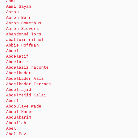
Aami
Aami Sayan
Aaron
Aaron Barr
Aaron Cometbus
Aaron Sievers
abandonné lors
abattoir rituel
Abbie Hoffman
Abdel
Abdelatif
Abdelaziz
Abdelaziz raconte
Abdelkader
Abdelkader Aziz
Abdelkader Ferradj
Abdelmajid
Abdelmajid Kalai
Abdil
Abdoulaye Wade
Abdul Kader
Abdulkarim
Abdullah
Abel
Abel Paz