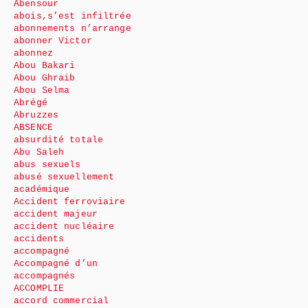
Abensour
abois,s’est infiltrée
abonnements n’arrange
abonner Victor
abonnez
Abou Bakari
Abou Ghraib
Abou Selma
Abrégé
Abruzzes
ABSENCE
absurdité totale
Abu Saleh
abus sexuels
abusé sexuellement
académique
Accident ferroviaire
accident majeur
accident nucléaire
accidents
accompagné
Accompagné d’un
accompagnés
ACCOMPLIE
accord commercial