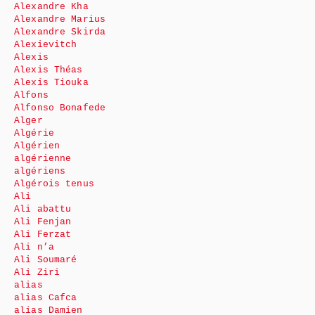
Alexandre Kha
Alexandre Marius
Alexandre Skirda
Alexievitch
Alexis
Alexis Théas
Alexis Tiouka
Alfons
Alfonso Bonafede
Alger
Algérie
Algérien
algérienne
algériens
Algérois tenus
Ali
Ali abattu
Ali Fenjan
Ali Ferzat
Ali n’a
Ali Soumaré
Ali Ziri
alias
alias Cafca
alias Damien