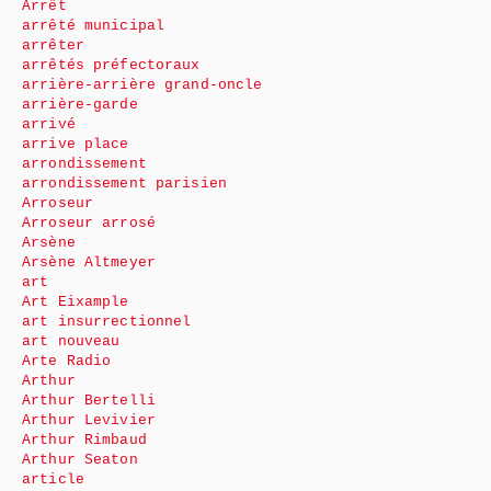
Arrêt
arrêté municipal
arrêter
arrêtés préfectoraux
arrière-arrière grand-oncle
arrière-garde
arrivé
arrive place
arrondissement
arrondissement parisien
Arroseur
Arroseur arrosé
Arsène
Arsène Altmeyer
art
Art Eixample
art insurrectionnel
art nouveau
Arte Radio
Arthur
Arthur Bertelli
Arthur Levivier
Arthur Rimbaud
Arthur Seaton
article