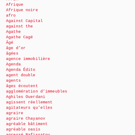
Afrique
Afrique noire
afro
Against Capital
against the
Agathe
Agathe Cagé
Âgé
âge d’or
âgées
agence immobilière
Agenda
Agenda Édito
agent double
agents
âges écoutent
agglomération d’immeubles
Aghiles Ouerdani
agissent réellement
agitateurs qu’elles
agraire
agraire Chayanov
agréable bâtiment
agréable oasis
agressé Nafissatou