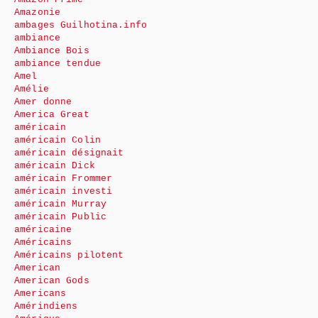
Amazonie
ambages Guilhotina.info
ambiance
Ambiance Bois
ambiance tendue
Amel
Amélie
Amer donne
America Great
américain
américain Colin
américain désignait
américain Dick
américain Frommer
américain investi
américain Murray
américain Public
américaine
Américains
Américains pilotent
American
American Gods
Americans
Amérindiens