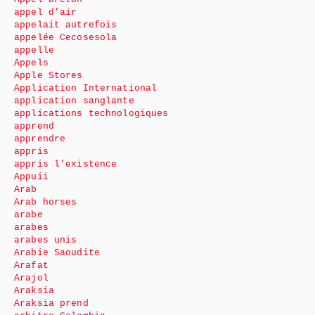
appel d’air
appelait autrefois
appelée Cecosesola
appelle
Appels
Apple Stores
Application International
application sanglante
applications technologiques
apprend
apprendre
appris
appris l’existence
Appuii
Arab
Arab horses
arabe
arabes
arabes unis
Arabie Saoudite
Arafat
Arajol
Araksia
Araksia prend