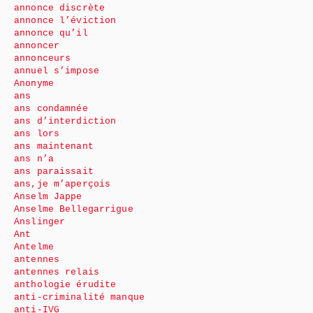
annonce discrète
annonce l’éviction
annonce qu’il
annoncer
annonceurs
annuel s’impose
Anonyme
ans
ans condamnée
ans d’interdiction
ans lors
ans maintenant
ans n’a
ans paraissait
ans,je m’aperçois
Anselm Jappe
Anselme Bellegarrigue
Anslinger
Ant
Antelme
antennes
antennes relais
anthologie érudite
anti-criminalité manque
anti-IVG