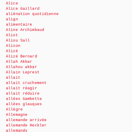
Alice
Alice Gaillard
aliénation quotidienne
align
alimentaire
Aline Archimbaud
Aliot
Aliou Sall
Alison
Alizé
Alizé Bernard
Allah Akbar
Allahou akbar
Allain Leprest
allait
allait cruchement
allait réagir
allait réduire
allées Gambetta
allées glauques
Allègre
Allemagne
allemande arrivée
allemande Heckler
allemands