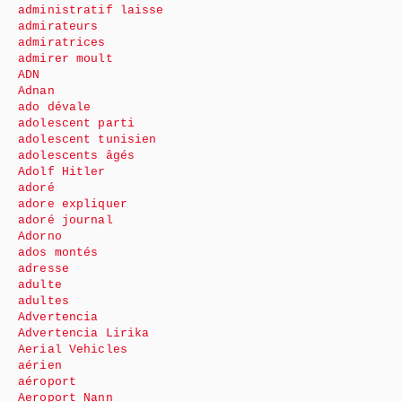
administratif laisse
admirateurs
admiratrices
admirer moult
ADN
Adnan
ado dévale
adolescent parti
adolescent tunisien
adolescents âgés
Adolf Hitler
adoré
adore expliquer
adoré journal
Adorno
ados montés
adresse
adulte
adultes
Advertencia
Advertencia Lirika
Aerial Vehicles
aérien
aéroport
Aeroport Nann