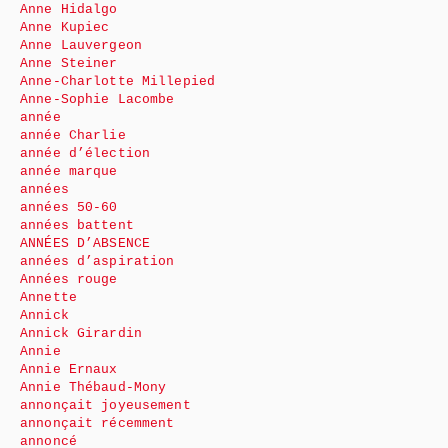
Anne Hidalgo
Anne Kupiec
Anne Lauvergeon
Anne Steiner
Anne-Charlotte Millepied
Anne-Sophie Lacombe
année
année Charlie
année d’élection
année marque
années
années 50-60
années battent
ANNÉES D’ABSENCE
années d’aspiration
Années rouge
Annette
Annick
Annick Girardin
Annie
Annie Ernaux
Annie Thébaud-Mony
annonçait joyeusement
annonçait récemment
annoncé