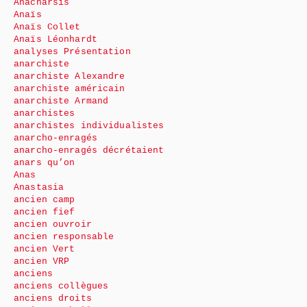
Anacharsis
Anaïs
Anaïs Collet
Anaïs Léonhardt
analyses Présentation
anarchiste
anarchiste Alexandre
anarchiste américain
anarchiste Armand
anarchistes
anarchistes individualistes
anarcho-enragés
anarcho-enragés décrétaient
anars qu’on
Anas
Anastasia
ancien camp
ancien fief
ancien ouvroir
ancien responsable
ancien Vert
ancien VRP
anciens
anciens collègues
anciens droits