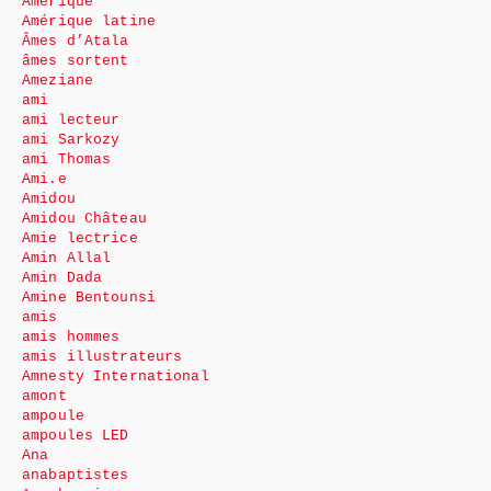
Amérique
Amérique latine
Âmes d’Atala
âmes sortent
Ameziane
ami
ami lecteur
ami Sarkozy
ami Thomas
Ami.e
Amidou
Amidou Château
Amie lectrice
Amin Allal
Amin Dada
Amine Bentounsi
amis
amis hommes
amis illustrateurs
Amnesty International
amont
ampoule
ampoules LED
Ana
anabaptistes