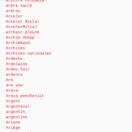
arbitre Colombia
arbre sacré
arbres
Arcelor
Arcelor Mittal
ArcelorMittal
archaïc plounk
Archie Shepp
Archimbaud
Archives
Archives nationales
Ardèche
Ardelaine
Arden Fair
ardents
Are
are you
Areva
Areva pencherait
Argent
Argenteuil
argentin
argentine
Ariane
Ariège