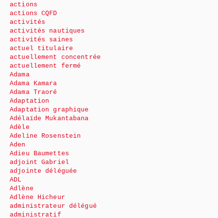
actions
actions CQFD
activités
activités nautiques
activités saines
actuel titulaire
actuellement concentrée
actuellement fermé
Adama
Adama Kamara
Adama Traoré
Adaptation
Adaptation graphique
Adélaïde Mukantabana
Adèle
Adeline Rosenstein
Aden
Adieu Baumettes
adjoint Gabriel
adjointe déléguée
ADL
Adlène
Adlène Hicheur
administrateur délégué
administratif