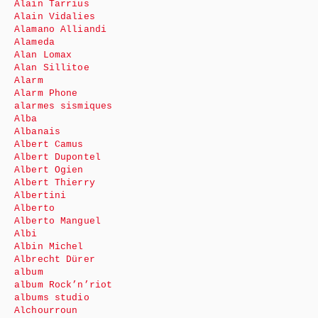
Alain Tarrius
Alain Vidalies
Alamano Alliandi
Alameda
Alan Lomax
Alan Sillitoe
Alarm
Alarm Phone
alarmes sismiques
Alba
Albanais
Albert Camus
Albert Dupontel
Albert Ogien
Albert Thierry
Albertini
Alberto
Alberto Manguel
Albi
Albin Michel
Albrecht Dürer
album
album Rock’n’riot
albums studio
Alchourroun