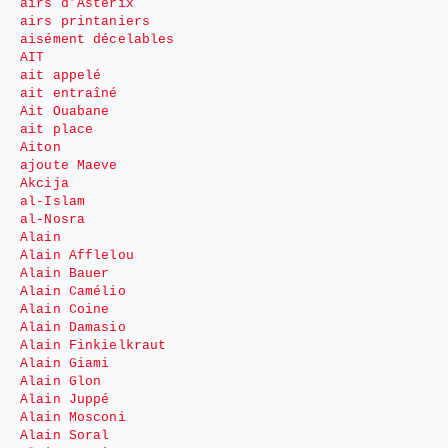
airs d’Astérix
airs printaniers
aisément décelables
AIT
ait appelé
ait entraîné
Ait Ouabane
ait place
Aiton
ajoute Maeve
Akcija
al-Islam
al-Nosra
Alain
Alain Afflelou
Alain Bauer
Alain Camélio
Alain Coine
Alain Damasio
Alain Finkielkraut
Alain Giami
Alain Glon
Alain Juppé
Alain Mosconi
Alain Soral