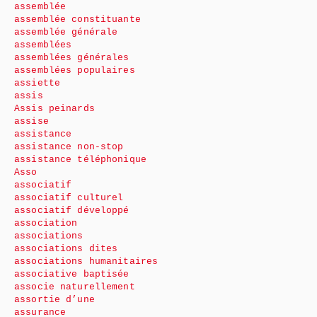
assemblée
assemblée constituante
assemblée générale
assemblées
assemblées générales
assemblées populaires
assiette
assis
Assis peinards
assise
assistance
assistance non-stop
assistance téléphonique
Asso
associatif
associatif culturel
associatif développé
association
associations
associations dites
associations humanitaires
associative baptisée
associe naturellement
assortie d’une
assurance