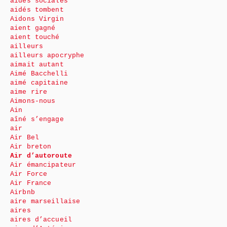
aides sociales
aidés tombent
Aidons Virgin
aient gagné
aient touché
ailleurs
ailleurs apocryphe
aimait autant
Aimé Bacchelli
aimé capitaine
aime rire
Aimons-nous
Ain
aîné s’engage
air
Air Bel
Air breton
Air d’autoroute
Air émancipateur
Air Force
Air France
Airbnb
aire marseillaise
aires
aires d’accueil