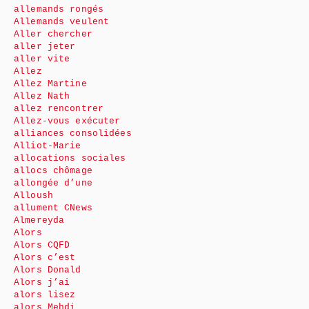
allemands rongés
Allemands veulent
Aller chercher
aller jeter
aller vite
Allez
Allez Martine
Allez Nath
allez rencontrer
Allez-vous exécuter
alliances consolidées
Alliot-Marie
allocations sociales
allocs chômage
allongée d’une
Alloush
allument CNews
Almereyda
Alors
Alors CQFD
Alors c’est
Alors Donald
Alors j’ai
alors lisez
alors Mehdi