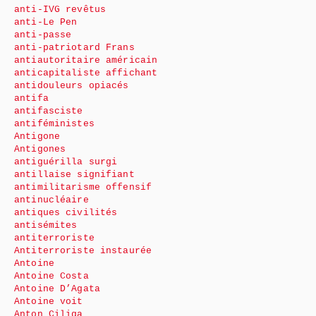
anti-IVG revêtus
anti-Le Pen
anti-passe
anti-patriotard Frans
antiautoritaire américain
anticapitaliste affichant
antidouleurs opiacés
antifa
antifasciste
antiféministes
Antigone
Antigones
antiguérilla surgi
antillaise signifiant
antimilitarisme offensif
antinucléaire
antiques civilités
antisémites
antiterroriste
Antiterroriste instaurée
Antoine
Antoine Costa
Antoine D’Agata
Antoine voit
Anton Ciliga