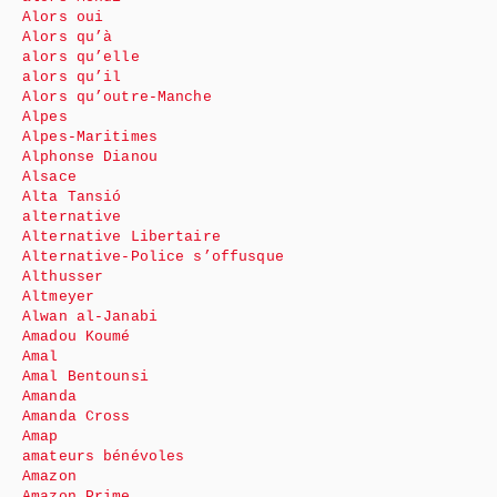
Alors oui
Alors qu’à
alors qu’elle
alors qu’il
Alors qu’outre-Manche
Alpes
Alpes-Maritimes
Alphonse Dianou
Alsace
Alta Tansió
alternative
Alternative Libertaire
Alternative-Police s’offusque
Althusser
Altmeyer
Alwan al-Janabi
Amadou Koumé
Amal
Amal Bentounsi
Amanda
Amanda Cross
Amap
amateurs bénévoles
Amazon
Amazon Prime