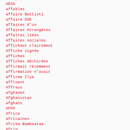
AESA
affables
affaire Battisti
affaire DSK
affaires d’un
Affaires étrangères
affaires liées
Affaires sociales
affichant clairement
Affiche signée
affiches
affiches déchirées
affirmait récemment
affirmation n’avait
affirme Ilya
affluent
Affreux
afghanes
Afghanistan
afghans
AFPA
Africa
africaines
Afrika Bambaataa
Afrin