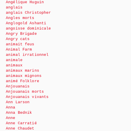
Angélique Huguin
anglais
anglais Christopher
Angles morts
Anglogold Ashanti
angoisse dominicale
Angry Brigade
Angry cats
animait feus
Animal Farm
animal irrationnel
animale
animaux
animaux marins
animaux mignons
animé Folklore
Anjouanais
Anjouanais morts
Anjouanais vivants
Ann Larson
Anna
Anna Bednik
Anne
Anne Carratié
Anne Chaudet