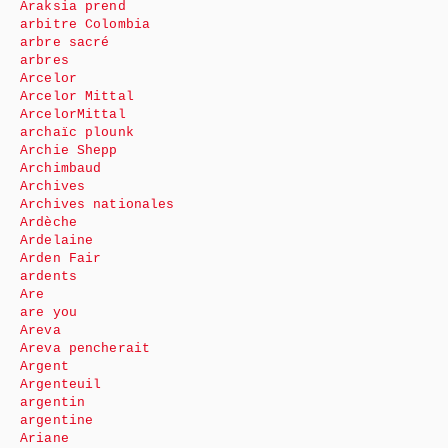
Araksia prend
arbitre Colombia
arbre sacré
arbres
Arcelor
Arcelor Mittal
ArcelorMittal
archaïc plounk
Archie Shepp
Archimbaud
Archives
Archives nationales
Ardèche
Ardelaine
Arden Fair
ardents
Are
are you
Areva
Areva pencherait
Argent
Argenteuil
argentin
argentine
Ariane