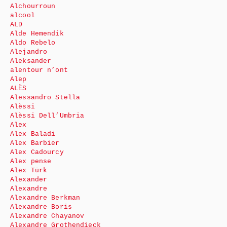
Alchourroun
alcool
ALD
Alde Hemendik
Aldo Rebelo
Alejandro
Aleksander
alentour n’ont
Alep
ALÈS
Alessandro Stella
Alèssi
Alèssi Dell’Umbria
Alex
Alex Baladi
Alex Barbier
Alex Cadourcy
Alex pense
Alex Türk
Alexander
Alexandre
Alexandre Berkman
Alexandre Boris
Alexandre Chayanov
Alexandre Grothendieck