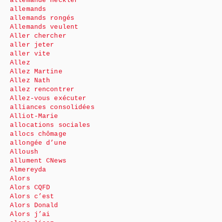
allemande Heckler
allemands
allemands rongés
Allemands veulent
Aller chercher
aller jeter
aller vite
Allez
Allez Martine
Allez Nath
allez rencontrer
Allez-vous exécuter
alliances consolidées
Alliot-Marie
allocations sociales
allocs chômage
allongée d’une
Alloush
allument CNews
Almereyda
Alors
Alors CQFD
Alors c’est
Alors Donald
Alors j’ai