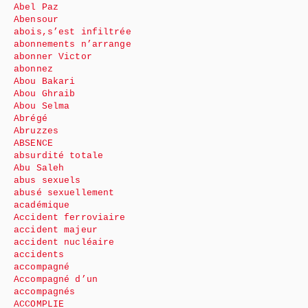
Abel Paz
Abensour
abois,s’est infiltrée
abonnements n’arrange
abonner Victor
abonnez
Abou Bakari
Abou Ghraib
Abou Selma
Abrégé
Abruzzes
ABSENCE
absurdité totale
Abu Saleh
abus sexuels
abusé sexuellement
académique
Accident ferroviaire
accident majeur
accident nucléaire
accidents
accompagné
Accompagné d’un
accompagnés
ACCOMPLIE