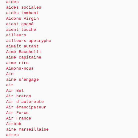
aides
aides sociales
aidés tombent
Aidons Virgin
aient gagné
aient touché
ailleurs
ailleurs apocryphe
aimait autant
Aimé Bacchelli
aimé capitaine
aime rire
Aimons-nous
Ain
aîné s’engage
air
Air Bel
Air breton
Air d’autoroute
Air émancipateur
Air Force
Air France
Airbnb
aire marseillaise
aires