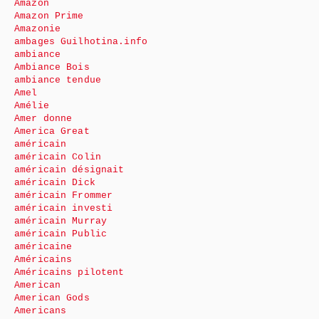
Amazon
Amazon Prime
Amazonie
ambages Guilhotina.info
ambiance
Ambiance Bois
ambiance tendue
Amel
Amélie
Amer donne
America Great
américain
américain Colin
américain désignait
américain Dick
américain Frommer
américain investi
américain Murray
américain Public
américaine
Américains
Américains pilotent
American
American Gods
Americans