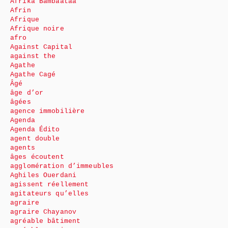
Afrika Bambaataa
Afrin
Afrique
Afrique noire
afro
Against Capital
against the
Agathe
Agathe Cagé
Âgé
âge d’or
âgées
agence immobilière
Agenda
Agenda Édito
agent double
agents
âges écoutent
agglomération d’immeubles
Aghiles Ouerdani
agissent réellement
agitateurs qu’elles
agraire
agraire Chayanov
agréable bâtiment