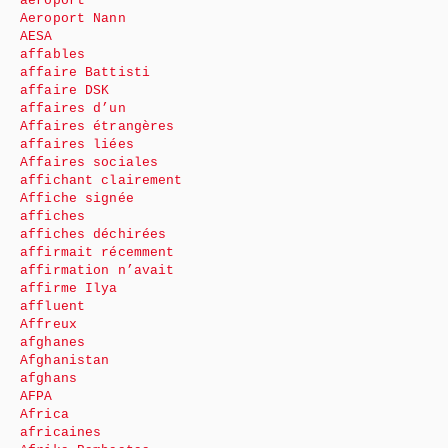
aéroport
Aeroport Nann
AESA
affables
affaire Battisti
affaire DSK
affaires d’un
Affaires étrangères
affaires liées
Affaires sociales
affichant clairement
Affiche signée
affiches
affiches déchirées
affirmait récemment
affirmation n’avait
affirme Ilya
affluent
Affreux
afghanes
Afghanistan
afghans
AFPA
Africa
africaines