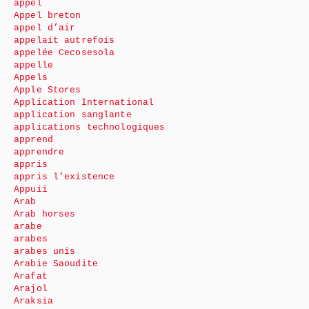
appel
Appel breton
appel d’air
appelait autrefois
appelée Cecosesola
appelle
Appels
Apple Stores
Application International
application sanglante
applications technologiques
apprend
apprendre
appris
appris l’existence
Appuii
Arab
Arab horses
arabe
arabes
arabes unis
Arabie Saoudite
Arafat
Arajol
Araksia