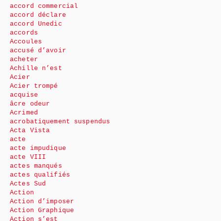
accord commercial
accord déclare
accord Unedic
accords
Accoules
accusé d’avoir
acheter
Achille n’est
Acier
Acier trompé
acquise
âcre odeur
Acrimed
acrobatiquement suspendus
Acta Vista
acte
acte impudique
acte VIII
actes manqués
actes qualifiés
Actes Sud
Action
Action d’imposer
Action Graphique
Action s’est