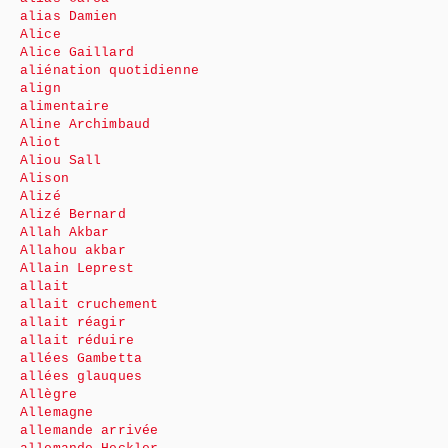
alias Damien
Alice
Alice Gaillard
aliénation quotidienne
align
alimentaire
Aline Archimbaud
Aliot
Aliou Sall
Alison
Alizé
Alizé Bernard
Allah Akbar
Allahou akbar
Allain Leprest
allait
allait cruchement
allait réagir
allait réduire
allées Gambetta
allées glauques
Allègre
Allemagne
allemande arrivée