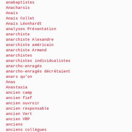
anabaptistes
Anacharsis
Anaïs
Anaïs Collet
Anaïs Léonhardt
analyses Présentation
anarchiste
anarchiste Alexandre
anarchiste américain
anarchiste Armand
anarchistes
anarchistes individualistes
anarcho-enragés
anarcho-enragés décrétaient
anars qu’on
Anas
Anastasia
ancien camp
ancien fief
ancien ouvroir
ancien responsable
ancien Vert
ancien VRP
anciens
anciens collègues