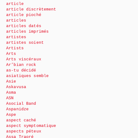
article
article discrètement
article pioché
articles
articles datés
articles imprimés
artistes
artistes soient
Artists
Arts
Arts viscéraux
Ar’bian rock
as-tu décidé
asiatiques semble
Asie
Askavusa
Asma
ASN
Asocial Band
Aspanidze
Aspe
aspect caché
aspect symptomatique
aspects péteux
Assa Traoré