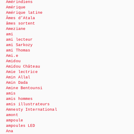
Amérindiens
Amérique
Amérique latine
Âmes d’Atala
âmes sortent
Ameziane
ami
ami lecteur
ami Sarkozy
ami Thomas
Ami.e
Amidou
Amidou Château
Amie lectrice
Amin Allal
Amin Dada
Amine Bentounsi
amis
amis hommes
amis illustrateurs
Amnesty International
amont
ampoule
ampoules LED
Ana