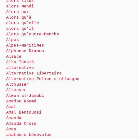
alors lisez
alors Mehdi
Alors oui
Alors qu’à
alors qu’elle
alors qu’il
Alors qu’outre-Manche
Alpes
Alpes-Maritimes
Alphonse Dianou
Alsace
Alta Tansió
alternative
Alternative Libertaire
Alternative-Police s’offusque
Althusser
Altmeyer
Alwan al-Janabi
Amadou Koumé
Amal
Amal Bentounsi
Amanda
Amanda Cross
Amap
amateurs bénévoles