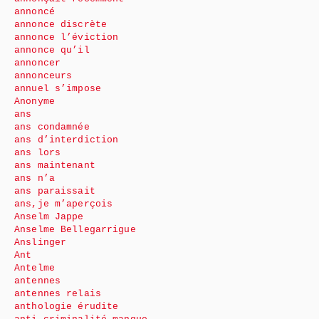
annoncé
annonce discrète
annonce l’éviction
annonce qu’il
annoncer
annonceurs
annuel s’impose
Anonyme
ans
ans condamnée
ans d’interdiction
ans lors
ans maintenant
ans n’a
ans paraissait
ans,je m’aperçois
Anselm Jappe
Anselme Bellegarrigue
Anslinger
Ant
Antelme
antennes
antennes relais
anthologie érudite