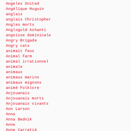
Angeles United
Angélique Huguin
anglais
anglais Christopher
Angles morts
Anglogold Ashanti
angoisse dominicale
Angry Brigade
Angry cats
animait feus
Animal Farm
animal irrationnel
animale
animaux
animaux marins
animaux mignons
animé Folklore
Anjouanais
Anjouanais morts
Anjouanais vivants
Ann Larson
Anna
Anna Bednik
Anne
Anne Carratié