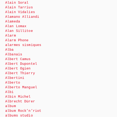
Alain Soral
Alain Tarrius
Alain Vidalies
Alamano Alliandi
Alameda
Alan Lomax
Alan Sillitoe
Alarm
Alarm Phone
alarmes sismiques
Alba
Albanais
Albert Camus
Albert Dupontel
Albert Ogien
Albert Thierry
Albertini
Alberto
Alberto Manguel
Albi
Albin Michel
Albrecht Dürer
album
album Rock’n’riot
albums studio