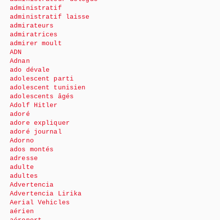
administratif
administratif laisse
admirateurs
admiratrices
admirer moult
ADN
Adnan
ado dévale
adolescent parti
adolescent tunisien
adolescents âgés
Adolf Hitler
adoré
adore expliquer
adoré journal
Adorno
ados montés
adresse
adulte
adultes
Advertencia
Advertencia Lirika
Aerial Vehicles
aérien