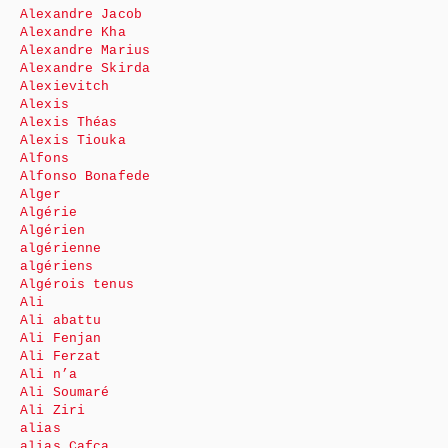
Alexandre Jacob
Alexandre Kha
Alexandre Marius
Alexandre Skirda
Alexievitch
Alexis
Alexis Théas
Alexis Tiouka
Alfons
Alfonso Bonafede
Alger
Algérie
Algérien
algérienne
algériens
Algérois tenus
Ali
Ali abattu
Ali Fenjan
Ali Ferzat
Ali n’a
Ali Soumaré
Ali Ziri
alias
alias Cafca