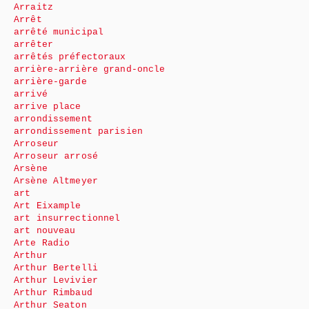
Arraitz
Arrêt
arrêté municipal
arrêter
arrêtés préfectoraux
arrière-arrière grand-oncle
arrière-garde
arrivé
arrive place
arrondissement
arrondissement parisien
Arroseur
Arroseur arrosé
Arsène
Arsène Altmeyer
art
Art Eixample
art insurrectionnel
art nouveau
Arte Radio
Arthur
Arthur Bertelli
Arthur Levivier
Arthur Rimbaud
Arthur Seaton