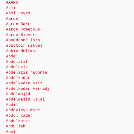
AAARG
Aami
Aami Sayan
Aaron
Aaron Barr
Aaron Cometbus
Aaron Sievers
abandonné lors
abattoir rituel
Abbie Hoffman
Abdel
Abdelatif
Abdelaziz
Abdelaziz raconte
Abdelkader
Abdelkader Aziz
Abdelkader Ferradj
Abdelmajid
Abdelmajid Kalai
Abdil
Abdoulaye Wade
Abdul Kader
Abdulkarim
Abdullah
Abel