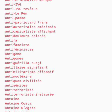
anti-criminalité manque
anti-IVG
anti-IVG revêtus
anti-Le Pen
anti-passe
anti-patriotard Frans
antiautoritaire américain
anticapitaliste affichant
antidouleurs opiacés
antifa
antifasciste
antiféministes
Antigone
Antigones
antiguérilla surgi
antillaise signifiant
antimilitarisme offensif
antinucléaire
antiques civilités
antisémites
antiterroriste
Antiterroriste instaurée
Antoine
Antoine Costa
Antoine D’Agata