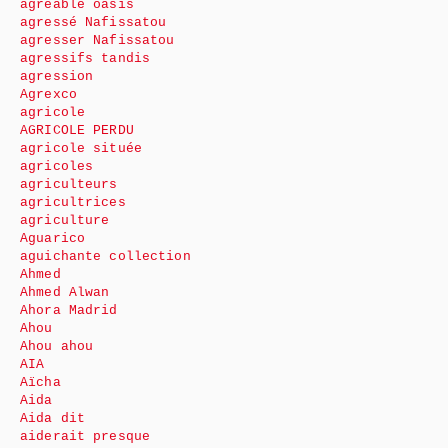
agréable oasis
agressé Nafissatou
agresser Nafissatou
agressifs tandis
agression
Agrexco
agricole
AGRICOLE PERDU
agricole située
agricoles
agriculteurs
agricultrices
agriculture
Aguarico
aguichante collection
Ahmed
Ahmed Alwan
Ahora Madrid
Ahou
Ahou ahou
AIA
Aïcha
Aida
Aida dit
aiderait presque