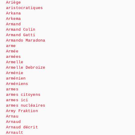
Ariège
aristocratiques
Arkana
Arkema
Armand
Armand Colin
Armand Gatti
Armando Maradona
arme
Armée
armées
Armelle
Armelle Debroize
Arménie
arménien
Arméniens
armes
armes citoyens
armes ici
armes nucléaires
Army Fraktion
Arnau
Arnaud
Arnaud décrit
Arnault