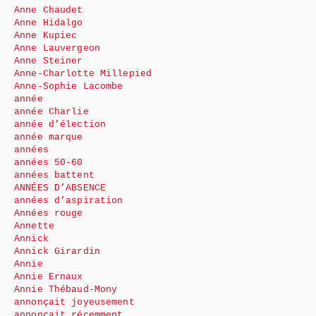
Anne Chaudet
Anne Hidalgo
Anne Kupiec
Anne Lauvergeon
Anne Steiner
Anne-Charlotte Millepied
Anne-Sophie Lacombe
année
année Charlie
année d’élection
année marque
années
années 50-60
années battent
ANNÉES D’ABSENCE
années d’aspiration
Années rouge
Annette
Annick
Annick Girardin
Annie
Annie Ernaux
Annie Thébaud-Mony
annonçait joyeusement
annonçait récemment