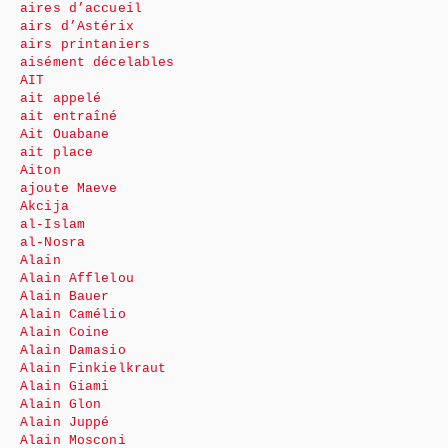
aires d’accueil
airs d’Astérix
airs printaniers
aisément décelables
AIT
ait appelé
ait entraîné
Ait Ouabane
ait place
Aiton
ajoute Maeve
Akcija
al-Islam
al-Nosra
Alain
Alain Afflelou
Alain Bauer
Alain Camélio
Alain Coine
Alain Damasio
Alain Finkielkraut
Alain Giami
Alain Glon
Alain Juppé
Alain Mosconi