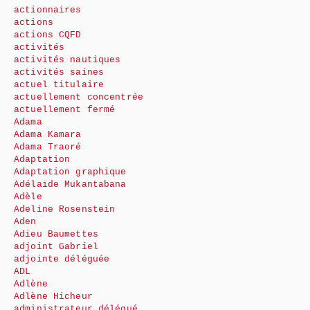
actionnaires
actions
actions CQFD
activités
activités nautiques
activités saines
actuel titulaire
actuellement concentrée
actuellement fermé
Adama
Adama Kamara
Adama Traoré
Adaptation
Adaptation graphique
Adélaïde Mukantabana
Adèle
Adeline Rosenstein
Aden
Adieu Baumettes
adjoint Gabriel
adjointe déléguée
ADL
Adlène
Adlène Hicheur
administrateur délégué