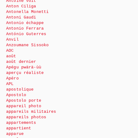
Antoine voit
Anton Ciliga
Antonella Monetti
Antoni Gaudi
Antonio échappe
Antonio Ferrara
António Guterres
Anvil
Anzoumane Sissoko
AOC
août
août dernier
Apégu pwärä-ùù
aperçu réaliste
Apéro
APL
apostolique
Apostolo
Apostolo porte
appareil photo
appareils militaires
appareils photos
appartements
appartient
apparue