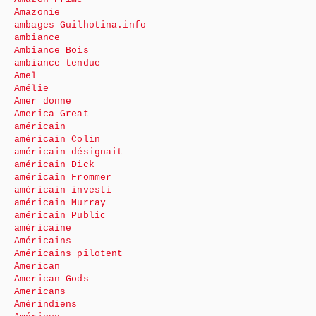
Amazonie
ambages Guilhotina.info
ambiance
Ambiance Bois
ambiance tendue
Amel
Amélie
Amer donne
America Great
américain
américain Colin
américain désignait
américain Dick
américain Frommer
américain investi
américain Murray
américain Public
américaine
Américains
Américains pilotent
American
American Gods
Americans
Amérindiens