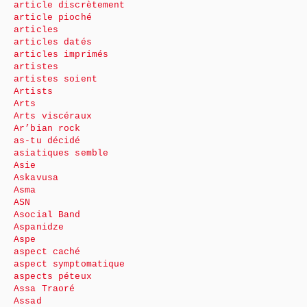
article discrètement
article pioché
articles
articles datés
articles imprimés
artistes
artistes soient
Artists
Arts
Arts viscéraux
Ar’bian rock
as-tu décidé
asiatiques semble
Asie
Askavusa
Asma
ASN
Asocial Band
Aspanidze
Aspe
aspect caché
aspect symptomatique
aspects péteux
Assa Traoré
Assad