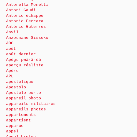
Antonella Monetti
Antoni Gaudi
Antonio échappe
Antonio Ferrara
António Guterres
Anvil
Anzoumane Sissoko
AOC
août
août dernier
Apégu pwärä-ùù
aperçu réaliste
Apéro
APL
apostolique
Apostolo
Apostolo porte
appareil photo
appareils militaires
appareils photos
appartements
appartient
apparue
appel
Appel breton