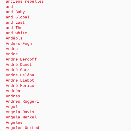
anciens rebelles
and
and Baby
and Global
and Last
and The
and white
Andéols
Anders Fogh
Andra
André
André Bercoff
André Danet
André Gorz
André Héléna
André Liébot
André Morice
Andréa
Andrés
Andrés Ruggeri
Angel
Angela Davis
Angela Merkel
Angeles
Angeles United