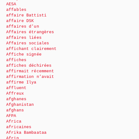
AESA
affables
affaire Battisti
affaire DSK
affaires d’un
Affaires étrangères
affaires liées
Affaires sociales
affichant clairement
Affiche signée
affiches
affiches déchirées
affirmait récemment
affirmation n’avait
affirme Ilya
affluent
Affreux
afghanes
Afghanistan
afghans
AFPA
Africa
africaines
Afrika Bambaataa
Afrin