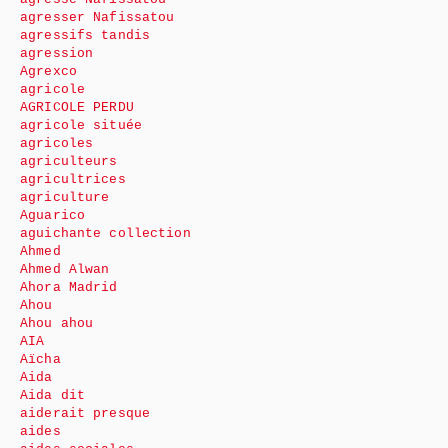
agresser Nafissatou
agressifs tandis
agression
Agrexco
agricole
AGRICOLE PERDU
agricole située
agricoles
agriculteurs
agricultrices
agriculture
Aguarico
aguichante collection
Ahmed
Ahmed Alwan
Ahora Madrid
Ahou
Ahou ahou
AIA
Aïcha
Aida
Aida dit
aiderait presque
aides