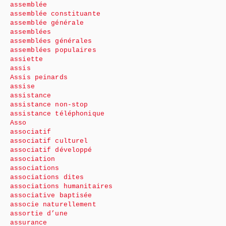
assemblée
assemblée constituante
assemblée générale
assemblées
assemblées générales
assemblées populaires
assiette
assis
Assis peinards
assise
assistance
assistance non-stop
assistance téléphonique
Asso
associatif
associatif culturel
associatif développé
association
associations
associations dites
associations humanitaires
associative baptisée
associe naturellement
assortie d’une
assurance