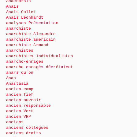
Anacharsis
Anaïs
Anaïs Collet
Anaïs Léonhardt
analyses Présentation
anarchiste
anarchiste Alexandre
anarchiste américain
anarchiste Armand
anarchistes
anarchistes individualistes
anarcho-enragés
anarcho-enragés décrétaient
anars qu’on
Anas
Anastasia
ancien camp
ancien fief
ancien ouvroir
ancien responsable
ancien Vert
ancien VRP
anciens
anciens collègues
anciens droits