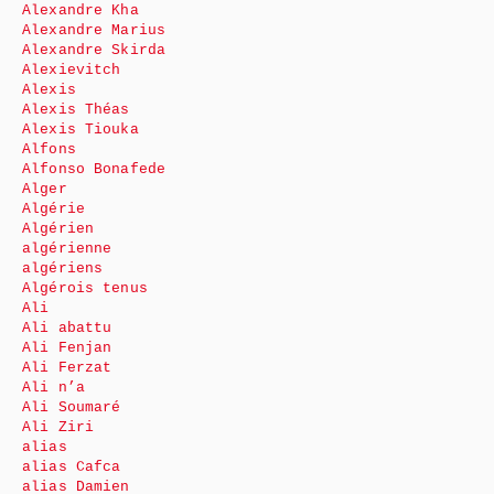
Alexandre Kha
Alexandre Marius
Alexandre Skirda
Alexievitch
Alexis
Alexis Théas
Alexis Tiouka
Alfons
Alfonso Bonafede
Alger
Algérie
Algérien
algérienne
algériens
Algérois tenus
Ali
Ali abattu
Ali Fenjan
Ali Ferzat
Ali n’a
Ali Soumaré
Ali Ziri
alias
alias Cafca
alias Damien