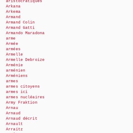
aristocratiques
Arkana
Arkema
Armand
Armand Colin
Armand Gatti
Armando Maradona
arme
Armée
armées
Armelle
Armelle Debroize
Arménie
arménien
Arméniens
armes
armes citoyens
armes ici
armes nucléaires
Army Fraktion
Arnau
Arnaud
Arnaud décrit
Arnault
Arraitz