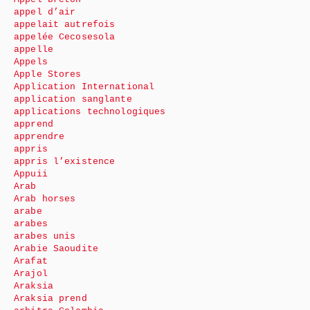
appel d’air
appelait autrefois
appelée Cecosesola
appelle
Appels
Apple Stores
Application International
application sanglante
applications technologiques
apprend
apprendre
appris
appris l’existence
Appuii
Arab
Arab horses
arabe
arabes
arabes unis
Arabie Saoudite
Arafat
Arajol
Araksia
Araksia prend