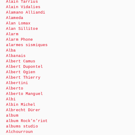
Alain Tarrius
Alain Vidalies
Alamano Alliandi
Alameda
Alan Lomax
Alan Sillitoe
Alarm
Alarm Phone
alarmes sismiques
Alba
Albanais
Albert Camus
Albert Dupontel
Albert Ogien
Albert Thierry
Albertini
Alberto
Alberto Manguel
Albi
Albin Michel
Albrecht Dürer
album
album Rock’n’riot
albums studio
Alchourroun