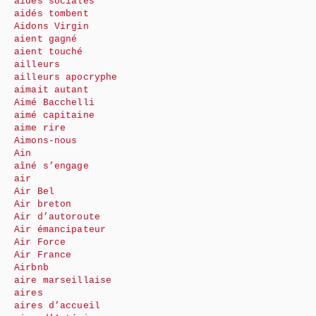
aides sociales
aidés tombent
Aidons Virgin
aient gagné
aient touché
ailleurs
ailleurs apocryphe
aimait autant
Aimé Bacchelli
aimé capitaine
aime rire
Aimons-nous
Ain
aîné s’engage
air
Air Bel
Air breton
Air d’autoroute
Air émancipateur
Air Force
Air France
Airbnb
aire marseillaise
aires
aires d’accueil