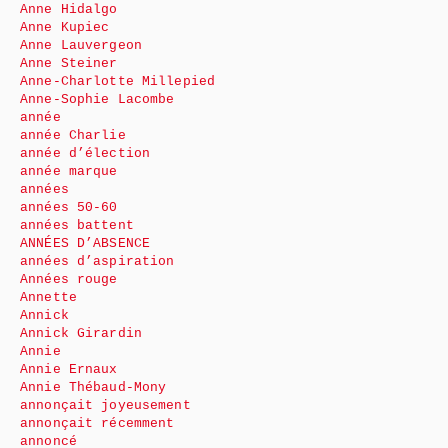
Anne Hidalgo
Anne Kupiec
Anne Lauvergeon
Anne Steiner
Anne-Charlotte Millepied
Anne-Sophie Lacombe
année
année Charlie
année d’élection
année marque
années
années 50-60
années battent
ANNÉES D’ABSENCE
années d’aspiration
Années rouge
Annette
Annick
Annick Girardin
Annie
Annie Ernaux
Annie Thébaud-Mony
annonçait joyeusement
annonçait récemment
annoncé