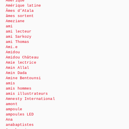
Amérique
Amérique latine
Âmes d’Atala
âmes sortent
Ameziane
ami
ami lecteur
ami Sarkozy
ami Thomas
Ami.e
Amidou
Amidou Château
Amie lectrice
Amin Allal
Amin Dada
Amine Bentounsi
amis
amis hommes
amis illustrateurs
Amnesty International
amont
ampoule
ampoules LED
Ana
anabaptistes