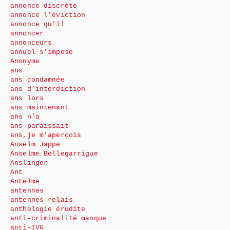
annonce discrète
annonce l’éviction
annonce qu’il
annoncer
annonceurs
annuel s’impose
Anonyme
ans
ans condamnée
ans d’interdiction
ans lors
ans maintenant
ans n’a
ans paraissait
ans,je m’aperçois
Anselm Jappe
Anselme Bellegarrigue
Anslinger
Ant
Antelme
antennes
antennes relais
anthologie érudite
anti-criminalité manque
anti-IVG