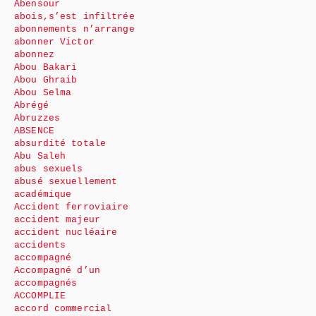
Abensour
abois,s’est infiltrée
abonnements n’arrange
abonner Victor
abonnez
Abou Bakari
Abou Ghraib
Abou Selma
Abrégé
Abruzzes
ABSENCE
absurdité totale
Abu Saleh
abus sexuels
abusé sexuellement
académique
Accident ferroviaire
accident majeur
accident nucléaire
accidents
accompagné
Accompagné d’un
accompagnés
ACCOMPLIE
accord commercial