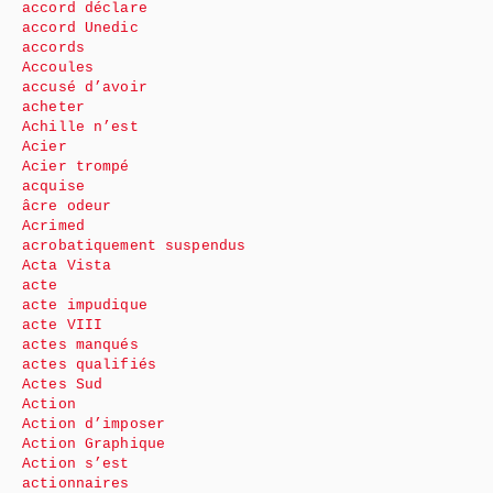
accord déclare
accord Unedic
accords
Accoules
accusé d’avoir
acheter
Achille n’est
Acier
Acier trompé
acquise
âcre odeur
Acrimed
acrobatiquement suspendus
Acta Vista
acte
acte impudique
acte VIII
actes manqués
actes qualifiés
Actes Sud
Action
Action d’imposer
Action Graphique
Action s’est
actionnaires