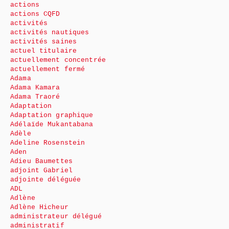
actions
actions CQFD
activités
activités nautiques
activités saines
actuel titulaire
actuellement concentrée
actuellement fermé
Adama
Adama Kamara
Adama Traoré
Adaptation
Adaptation graphique
Adélaïde Mukantabana
Adèle
Adeline Rosenstein
Aden
Adieu Baumettes
adjoint Gabriel
adjointe déléguée
ADL
Adlène
Adlène Hicheur
administrateur délégué
administratif