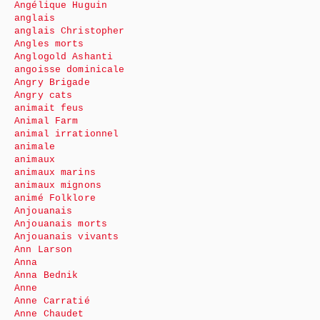
Angélique Huguin
anglais
anglais Christopher
Angles morts
Anglogold Ashanti
angoisse dominicale
Angry Brigade
Angry cats
animait feus
Animal Farm
animal irrationnel
animale
animaux
animaux marins
animaux mignons
animé Folklore
Anjouanais
Anjouanais morts
Anjouanais vivants
Ann Larson
Anna
Anna Bednik
Anne
Anne Carratié
Anne Chaudet