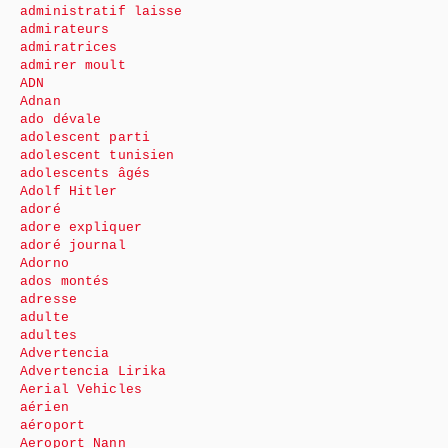
administratif laisse
admirateurs
admiratrices
admirer moult
ADN
Adnan
ado dévale
adolescent parti
adolescent tunisien
adolescents âgés
Adolf Hitler
adoré
adore expliquer
adoré journal
Adorno
ados montés
adresse
adulte
adultes
Advertencia
Advertencia Lirika
Aerial Vehicles
aérien
aéroport
Aeroport Nann