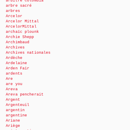
arbitre Colombia
arbre sacré
arbres
Arcelor
Arcelor Mittal
ArcelorMittal
archaïc plounk
Archie Shepp
Archimbaud
Archives
Archives nationales
Ardèche
Ardelaine
Arden Fair
ardents
Are
are you
Areva
Areva pencherait
Argent
Argenteuil
argentin
argentine
Ariane
Ariège