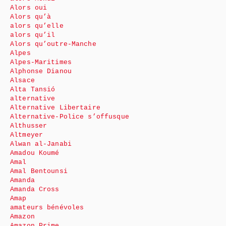
Alors oui
Alors qu’à
alors qu’elle
alors qu’il
Alors qu’outre-Manche
Alpes
Alpes-Maritimes
Alphonse Dianou
Alsace
Alta Tansió
alternative
Alternative Libertaire
Alternative-Police s’offusque
Althusser
Altmeyer
Alwan al-Janabi
Amadou Koumé
Amal
Amal Bentounsi
Amanda
Amanda Cross
Amap
amateurs bénévoles
Amazon
Amazon Prime