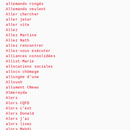
allemands rongés
Allemands veulent
Aller chercher
aller jeter
aller vite
Allez
Allez Martine
Allez Nath
allez rencontrer
Allez-vous exécuter
alliances consolidées
Alliot-Marie
allocations sociales
allocs chômage
allongée d’une
Alloush
allument CNews
Almereyda
Alors
Alors CQFD
Alors c’est
Alors Donald
Alors j’ai
alors lisez
alors Mehdi