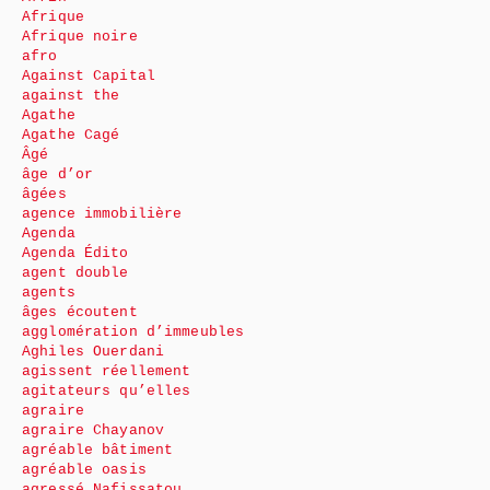
Afrique
Afrique noire
afro
Against Capital
against the
Agathe
Agathe Cagé
Âgé
âge d’or
âgées
agence immobilière
Agenda
Agenda Édito
agent double
agents
âges écoutent
agglomération d’immeubles
Aghiles Ouerdani
agissent réellement
agitateurs qu’elles
agraire
agraire Chayanov
agréable bâtiment
agréable oasis
agressé Nafissatou