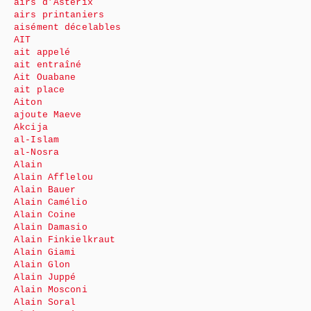
airs d’Astérix
airs printaniers
aisément décelables
AIT
ait appelé
ait entraîné
Ait Ouabane
ait place
Aiton
ajoute Maeve
Akcija
al-Islam
al-Nosra
Alain
Alain Afflelou
Alain Bauer
Alain Camélio
Alain Coine
Alain Damasio
Alain Finkielkraut
Alain Giami
Alain Glon
Alain Juppé
Alain Mosconi
Alain Soral