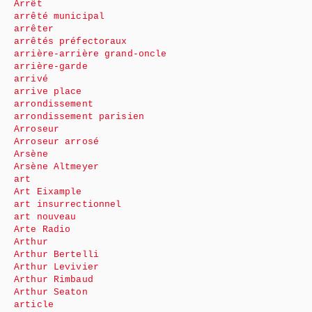
Arrêt
arrêté municipal
arrêter
arrêtés préfectoraux
arrière-arrière grand-oncle
arrière-garde
arrivé
arrive place
arrondissement
arrondissement parisien
Arroseur
Arroseur arrosé
Arsène
Arsène Altmeyer
art
Art Eixample
art insurrectionnel
art nouveau
Arte Radio
Arthur
Arthur Bertelli
Arthur Levivier
Arthur Rimbaud
Arthur Seaton
article