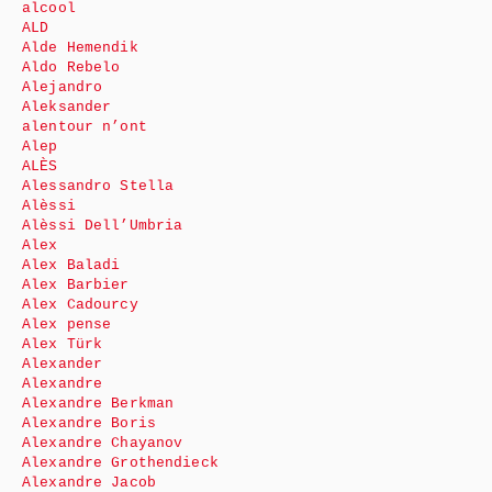
alcool
ALD
Alde Hemendik
Aldo Rebelo
Alejandro
Aleksander
alentour n’ont
Alep
ALÈS
Alessandro Stella
Alèssi
Alèssi Dell’Umbria
Alex
Alex Baladi
Alex Barbier
Alex Cadourcy
Alex pense
Alex Türk
Alexander
Alexandre
Alexandre Berkman
Alexandre Boris
Alexandre Chayanov
Alexandre Grothendieck
Alexandre Jacob