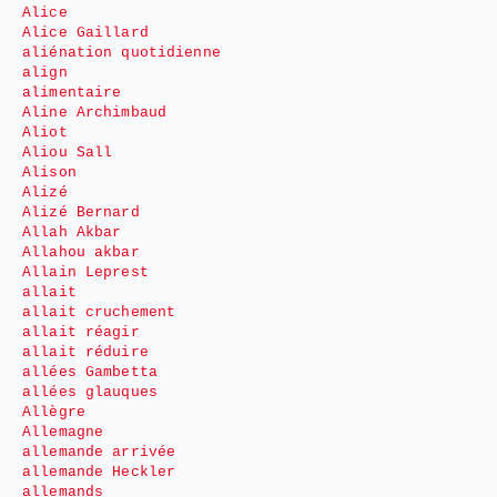
Alice
Alice Gaillard
aliénation quotidienne
align
alimentaire
Aline Archimbaud
Aliot
Aliou Sall
Alison
Alizé
Alizé Bernard
Allah Akbar
Allahou akbar
Allain Leprest
allait
allait cruchement
allait réagir
allait réduire
allées Gambetta
allées glauques
Allègre
Allemagne
allemande arrivée
allemande Heckler
allemands