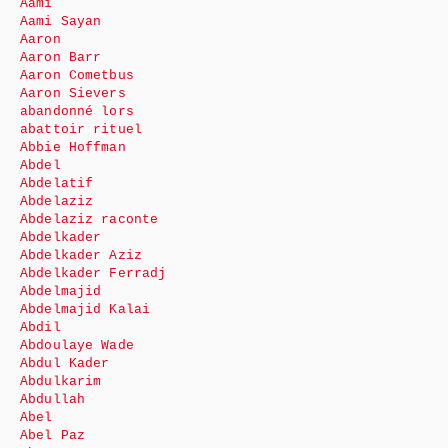
Aami
Aami Sayan
Aaron
Aaron Barr
Aaron Cometbus
Aaron Sievers
abandonné lors
abattoir rituel
Abbie Hoffman
Abdel
Abdelatif
Abdelaziz
Abdelaziz raconte
Abdelkader
Abdelkader Aziz
Abdelkader Ferradj
Abdelmajid
Abdelmajid Kalai
Abdil
Abdoulaye Wade
Abdul Kader
Abdulkarim
Abdullah
Abel
Abel Paz