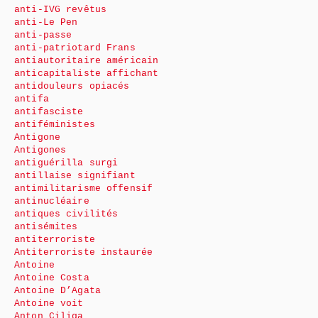
anti-IVG revêtus
anti-Le Pen
anti-passe
anti-patriotard Frans
antiautoritaire américain
anticapitaliste affichant
antidouleurs opiacés
antifa
antifasciste
antiféministes
Antigone
Antigones
antiguérilla surgi
antillaise signifiant
antimilitarisme offensif
antinucléaire
antiques civilités
antisémites
antiterroriste
Antiterroriste instaurée
Antoine
Antoine Costa
Antoine D’Agata
Antoine voit
Anton Ciliga