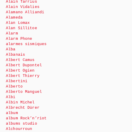
Alain Tarrius
Alain Vidalies
Alamano Alliandi
Alameda
Alan Lomax
Alan Sillitoe
Alarm
Alarm Phone
alarmes sismiques
Alba
Albanais
Albert Camus
Albert Dupontel
Albert Ogien
Albert Thierry
Albertini
Alberto
Alberto Manguel
Albi
Albin Michel
Albrecht Dürer
album
album Rock’n’riot
albums studio
Alchourroun