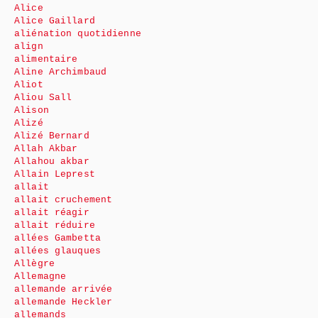
Alice
Alice Gaillard
aliénation quotidienne
align
alimentaire
Aline Archimbaud
Aliot
Aliou Sall
Alison
Alizé
Alizé Bernard
Allah Akbar
Allahou akbar
Allain Leprest
allait
allait cruchement
allait réagir
allait réduire
allées Gambetta
allées glauques
Allègre
Allemagne
allemande arrivée
allemande Heckler
allemands