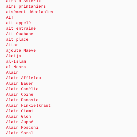
airs d’Astérix
airs printaniers
aisément décelables
AIT
ait appelé
ait entraîné
Ait Ouabane
ait place
Aiton
ajoute Maeve
Akcija
al-Islam
al-Nosra
Alain
Alain Afflelou
Alain Bauer
Alain Camélio
Alain Coine
Alain Damasio
Alain Finkielkraut
Alain Giami
Alain Glon
Alain Juppé
Alain Mosconi
Alain Soral