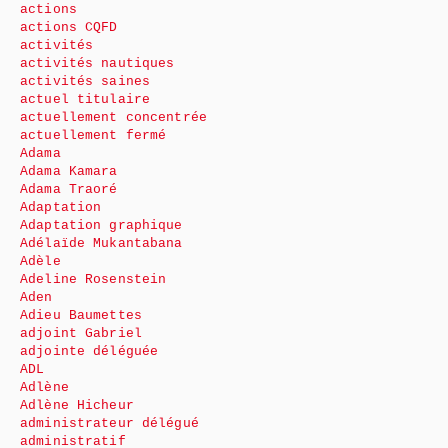
actions
actions CQFD
activités
activités nautiques
activités saines
actuel titulaire
actuellement concentrée
actuellement fermé
Adama
Adama Kamara
Adama Traoré
Adaptation
Adaptation graphique
Adélaïde Mukantabana
Adèle
Adeline Rosenstein
Aden
Adieu Baumettes
adjoint Gabriel
adjointe déléguée
ADL
Adlène
Adlène Hicheur
administrateur délégué
administratif