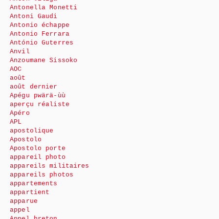
Antonella Monetti
Antoni Gaudi
Antonio échappe
Antonio Ferrara
António Guterres
Anvil
Anzoumane Sissoko
AOC
août
août dernier
Apégu pwärä-ùù
aperçu réaliste
Apéro
APL
apostolique
Apostolo
Apostolo porte
appareil photo
appareils militaires
appareils photos
appartements
appartient
apparue
appel
Appel breton