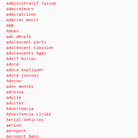
administratif laisse
admirateurs
admiratrices
admirer moult
ADN
Adnan
ado dévale
adolescent parti
adolescent tunisien
adolescents âgés
Adolf Hitler
adoré
adore expliquer
adoré journal
Adorno
ados montés
adresse
adulte
adultes
Advertencia
Advertencia Lirika
Aerial Vehicles
aérien
aéroport
Aeroport Nann