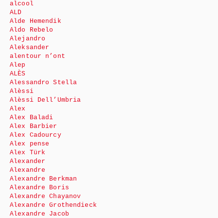
alcool
ALD
Alde Hemendik
Aldo Rebelo
Alejandro
Aleksander
alentour n’ont
Alep
ALÈS
Alessandro Stella
Alèssi
Alèssi Dell’Umbria
Alex
Alex Baladi
Alex Barbier
Alex Cadourcy
Alex pense
Alex Türk
Alexander
Alexandre
Alexandre Berkman
Alexandre Boris
Alexandre Chayanov
Alexandre Grothendieck
Alexandre Jacob