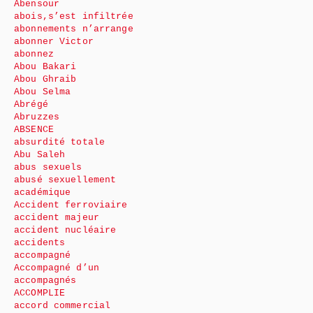
Abensour
abois,s’est infiltrée
abonnements n’arrange
abonner Victor
abonnez
Abou Bakari
Abou Ghraib
Abou Selma
Abrégé
Abruzzes
ABSENCE
absurdité totale
Abu Saleh
abus sexuels
abusé sexuellement
académique
Accident ferroviaire
accident majeur
accident nucléaire
accidents
accompagné
Accompagné d’un
accompagnés
ACCOMPLIE
accord commercial