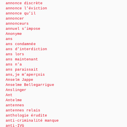
annonce discrète
annonce l’éviction
annonce qu’il
annoncer
annonceurs
annuel s’impose
Anonyme
ans
ans condamnée
ans d’interdiction
ans lors
ans maintenant
ans n’a
ans paraissait
ans,je m’aperçois
Anselm Jappe
Anselme Bellegarrigue
Anslinger
Ant
Antelme
antennes
antennes relais
anthologie érudite
anti-criminalité manque
anti-IVG