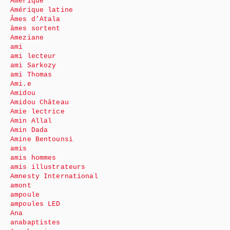
Amérique
Amérique latine
Âmes d’Atala
âmes sortent
Ameziane
ami
ami lecteur
ami Sarkozy
ami Thomas
Ami.e
Amidou
Amidou Château
Amie lectrice
Amin Allal
Amin Dada
Amine Bentounsi
amis
amis hommes
amis illustrateurs
Amnesty International
amont
ampoule
ampoules LED
Ana
anabaptistes