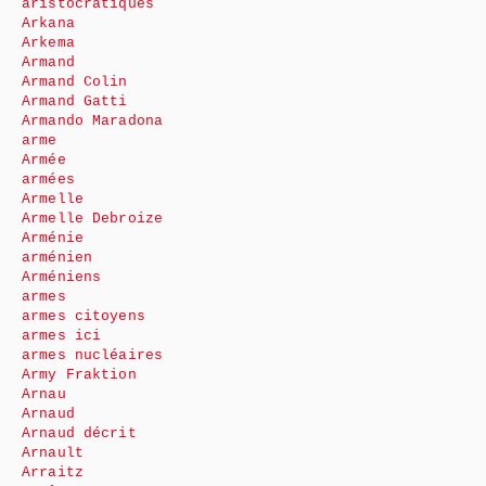
aristocratiques
Arkana
Arkema
Armand
Armand Colin
Armand Gatti
Armando Maradona
arme
Armée
armées
Armelle
Armelle Debroize
Arménie
arménien
Arméniens
armes
armes citoyens
armes ici
armes nucléaires
Army Fraktion
Arnau
Arnaud
Arnaud décrit
Arnault
Arraitz