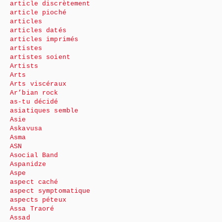
article discrètement
article pioché
articles
articles datés
articles imprimés
artistes
artistes soient
Artists
Arts
Arts viscéraux
Ar’bian rock
as-tu décidé
asiatiques semble
Asie
Askavusa
Asma
ASN
Asocial Band
Aspanidze
Aspe
aspect caché
aspect symptomatique
aspects péteux
Assa Traoré
Assad