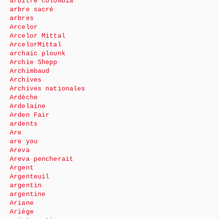
arbitre Colombia
arbre sacré
arbres
Arcelor
Arcelor Mittal
ArcelorMittal
archaïc plounk
Archie Shepp
Archimbaud
Archives
Archives nationales
Ardèche
Ardelaine
Arden Fair
ardents
Are
are you
Areva
Areva pencherait
Argent
Argenteuil
argentin
argentine
Ariane
Ariège