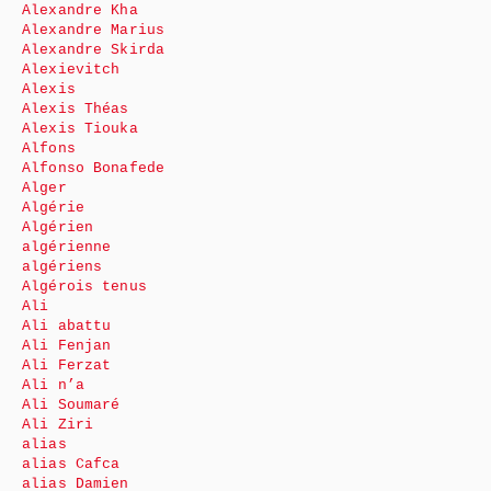
Alexandre Kha
Alexandre Marius
Alexandre Skirda
Alexievitch
Alexis
Alexis Théas
Alexis Tiouka
Alfons
Alfonso Bonafede
Alger
Algérie
Algérien
algérienne
algériens
Algérois tenus
Ali
Ali abattu
Ali Fenjan
Ali Ferzat
Ali n’a
Ali Soumaré
Ali Ziri
alias
alias Cafca
alias Damien