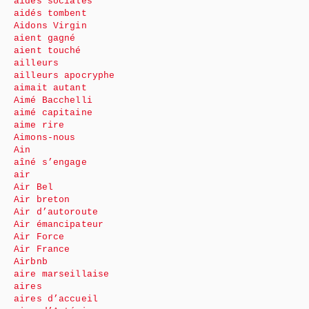
aides sociales
aidés tombent
Aidons Virgin
aient gagné
aient touché
ailleurs
ailleurs apocryphe
aimait autant
Aimé Bacchelli
aimé capitaine
aime rire
Aimons-nous
Ain
aîné s’engage
air
Air Bel
Air breton
Air d’autoroute
Air émancipateur
Air Force
Air France
Airbnb
aire marseillaise
aires
aires d’accueil