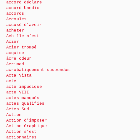
accord déclare
accord Unedic
accords
Accoules
accusé d’avoir
acheter
Achille n’est
Acier
Acier trompé
acquise
âcre odeur
Acrimed
acrobatiquement suspendus
Acta Vista
acte
acte impudique
acte VIII
actes manqués
actes qualifiés
Actes Sud
Action
Action d’imposer
Action Graphique
Action s’est
actionnaires