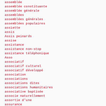
assemblée
assemblée constituante
assemblée générale
assemblées
assemblées générales
assemblées populaires
assiette
assis
Assis peinards
assise
assistance
assistance non-stop
assistance téléphonique
Asso
associatif
associatif culturel
associatif développé
association
associations
associations dites
associations humanitaires
associative baptisée
associe naturellement
assortie d’une
assurance