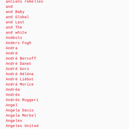
anciens rebelles
and
and Baby
and Global
and Last
and The
and white
Andéols
Anders Fogh
Andra
André
André Bercoff
André Danet
André Gorz
André Héléna
André Liébot
André Morice
Andréa
Andrés
Andrés Ruggeri
Angel
Angela Davis
Angela Merkel
Angeles
Angeles United