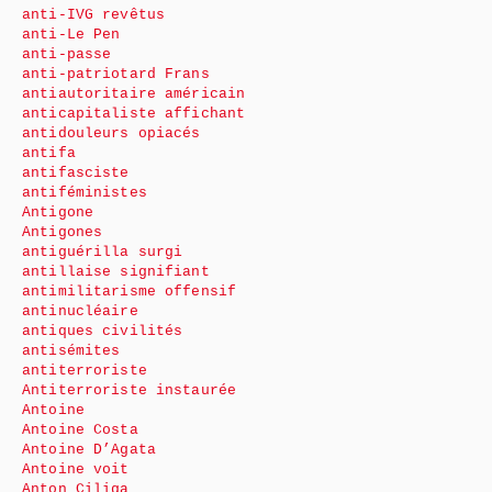
anti-IVG revêtus
anti-Le Pen
anti-passe
anti-patriotard Frans
antiautoritaire américain
anticapitaliste affichant
antidouleurs opiacés
antifa
antifasciste
antiféministes
Antigone
Antigones
antiguérilla surgi
antillaise signifiant
antimilitarisme offensif
antinucléaire
antiques civilités
antisémites
antiterroriste
Antiterroriste instaurée
Antoine
Antoine Costa
Antoine D’Agata
Antoine voit
Anton Ciliga