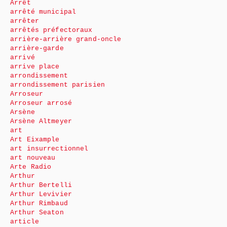
Arrêt
arrêté municipal
arrêter
arrêtés préfectoraux
arrière-arrière grand-oncle
arrière-garde
arrivé
arrive place
arrondissement
arrondissement parisien
Arroseur
Arroseur arrosé
Arsène
Arsène Altmeyer
art
Art Eixample
art insurrectionnel
art nouveau
Arte Radio
Arthur
Arthur Bertelli
Arthur Levivier
Arthur Rimbaud
Arthur Seaton
article