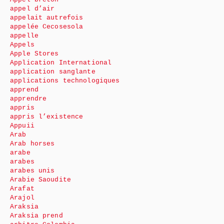
appel d’air
appelait autrefois
appelée Cecosesola
appelle
Appels
Apple Stores
Application International
application sanglante
applications technologiques
apprend
apprendre
appris
appris l’existence
Appuii
Arab
Arab horses
arabe
arabes
arabes unis
Arabie Saoudite
Arafat
Arajol
Araksia
Araksia prend