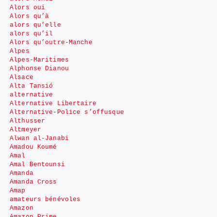
Alors oui
Alors qu’à
alors qu’elle
alors qu’il
Alors qu’outre-Manche
Alpes
Alpes-Maritimes
Alphonse Dianou
Alsace
Alta Tansió
alternative
Alternative Libertaire
Alternative-Police s’offusque
Althusser
Altmeyer
Alwan al-Janabi
Amadou Koumé
Amal
Amal Bentounsi
Amanda
Amanda Cross
Amap
amateurs bénévoles
Amazon
Amazon Prime