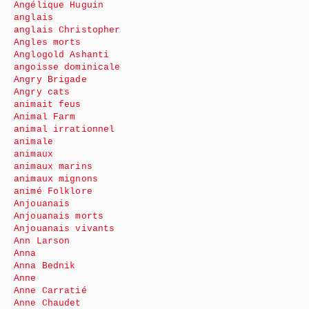
Angélique Huguin
anglais
anglais Christopher
Angles morts
Anglogold Ashanti
angoisse dominicale
Angry Brigade
Angry cats
animait feus
Animal Farm
animal irrationnel
animale
animaux
animaux marins
animaux mignons
animé Folklore
Anjouanais
Anjouanais morts
Anjouanais vivants
Ann Larson
Anna
Anna Bednik
Anne
Anne Carratié
Anne Chaudet