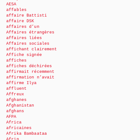
AESA
affables
affaire Battisti
affaire DSK
affaires d’un
Affaires étrangères
affaires liées
Affaires sociales
affichant clairement
Affiche signée
affiches
affiches déchirées
affirmait récemment
affirmation n’avait
affirme Ilya
affluent
Affreux
afghanes
Afghanistan
afghans
AFPA
Africa
africaines
Afrika Bambaataa
Afrin