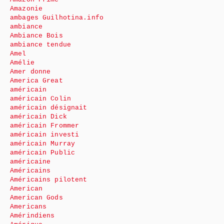
Amazonie
ambages Guilhotina.info
ambiance
Ambiance Bois
ambiance tendue
Amel
Amélie
Amer donne
America Great
américain
américain Colin
américain désignait
américain Dick
américain Frommer
américain investi
américain Murray
américain Public
américaine
Américains
Américains pilotent
American
American Gods
Americans
Amérindiens