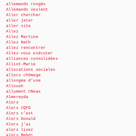
allemands rongés
Allemands veulent
Aller chercher
aller jeter
aller vite
Allez
Allez Martine
Allez Nath
allez rencontrer
Allez-vous exécuter
alliances consolidées
Alliot-Marie
allocations sociales
allocs chômage
allongée d’une
Alloush
allument CNews
Almereyda
Alors
Alors CQFD
Alors c’est
Alors Donald
Alors j’ai
alors lisez
alors Mehdi