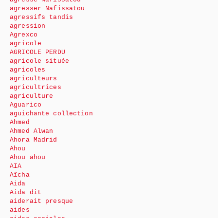
agresser Nafissatou
agressifs tandis
agression
Agrexco
agricole
AGRICOLE PERDU
agricole située
agricoles
agriculteurs
agricultrices
agriculture
Aguarico
aguichante collection
Ahmed
Ahmed Alwan
Ahora Madrid
Ahou
Ahou ahou
AIA
Aïcha
Aida
Aida dit
aiderait presque
aides