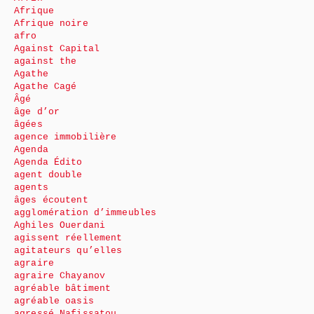
Afrique
Afrique noire
afro
Against Capital
against the
Agathe
Agathe Cagé
Âgé
âge d’or
âgées
agence immobilière
Agenda
Agenda Édito
agent double
agents
âges écoutent
agglomération d’immeubles
Aghiles Ouerdani
agissent réellement
agitateurs qu’elles
agraire
agraire Chayanov
agréable bâtiment
agréable oasis
agressé Nafissatou