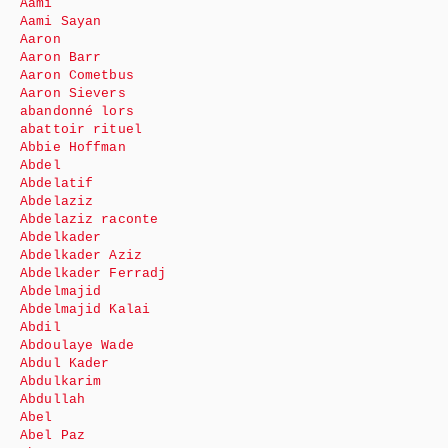
Aami
Aami Sayan
Aaron
Aaron Barr
Aaron Cometbus
Aaron Sievers
abandonné lors
abattoir rituel
Abbie Hoffman
Abdel
Abdelatif
Abdelaziz
Abdelaziz raconte
Abdelkader
Abdelkader Aziz
Abdelkader Ferradj
Abdelmajid
Abdelmajid Kalai
Abdil
Abdoulaye Wade
Abdul Kader
Abdulkarim
Abdullah
Abel
Abel Paz