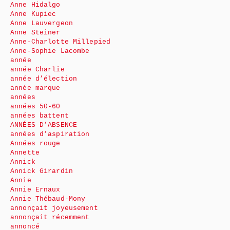
Anne Hidalgo
Anne Kupiec
Anne Lauvergeon
Anne Steiner
Anne-Charlotte Millepied
Anne-Sophie Lacombe
année
année Charlie
année d’élection
année marque
années
années 50-60
années battent
ANNÉES D’ABSENCE
années d’aspiration
Années rouge
Annette
Annick
Annick Girardin
Annie
Annie Ernaux
Annie Thébaud-Mony
annonçait joyeusement
annonçait récemment
annoncé