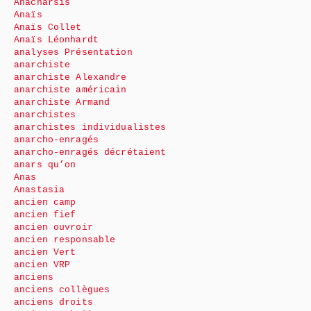
Anacharsis
Anaïs
Anaïs Collet
Anaïs Léonhardt
analyses Présentation
anarchiste
anarchiste Alexandre
anarchiste américain
anarchiste Armand
anarchistes
anarchistes individualistes
anarcho-enragés
anarcho-enragés décrétaient
anars qu’on
Anas
Anastasia
ancien camp
ancien fief
ancien ouvroir
ancien responsable
ancien Vert
ancien VRP
anciens
anciens collègues
anciens droits