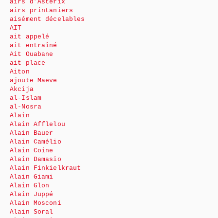
airs d’Astérix
airs printaniers
aisément décelables
AIT
ait appelé
ait entraîné
Ait Ouabane
ait place
Aiton
ajoute Maeve
Akcija
al-Islam
al-Nosra
Alain
Alain Afflelou
Alain Bauer
Alain Camélio
Alain Coine
Alain Damasio
Alain Finkielkraut
Alain Giami
Alain Glon
Alain Juppé
Alain Mosconi
Alain Soral