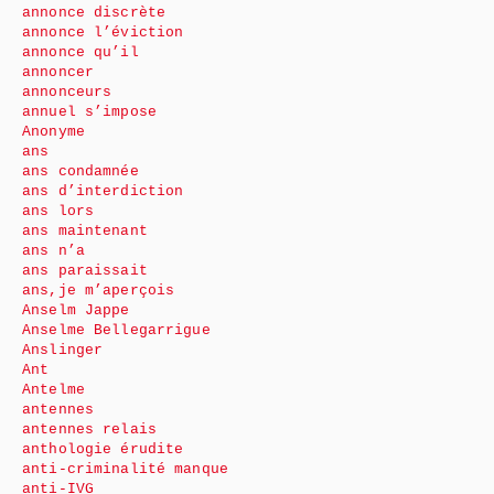
annonce discrète
annonce l’éviction
annonce qu’il
annoncer
annonceurs
annuel s’impose
Anonyme
ans
ans condamnée
ans d’interdiction
ans lors
ans maintenant
ans n’a
ans paraissait
ans,je m’aperçois
Anselm Jappe
Anselme Bellegarrigue
Anslinger
Ant
Antelme
antennes
antennes relais
anthologie érudite
anti-criminalité manque
anti-IVG