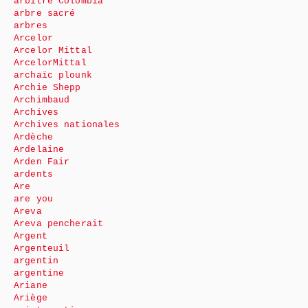
arbitre Colombia
arbre sacré
arbres
Arcelor
Arcelor Mittal
ArcelorMittal
archaïc plounk
Archie Shepp
Archimbaud
Archives
Archives nationales
Ardèche
Ardelaine
Arden Fair
ardents
Are
are you
Areva
Areva pencherait
Argent
Argenteuil
argentin
argentine
Ariane
Ariège