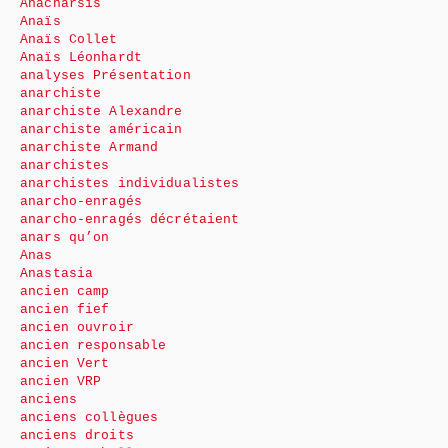
Anacharsis
Anaïs
Anaïs Collet
Anaïs Léonhardt
analyses Présentation
anarchiste
anarchiste Alexandre
anarchiste américain
anarchiste Armand
anarchistes
anarchistes individualistes
anarcho-enragés
anarcho-enragés décrétaient
anars qu’on
Anas
Anastasia
ancien camp
ancien fief
ancien ouvroir
ancien responsable
ancien Vert
ancien VRP
anciens
anciens collègues
anciens droits