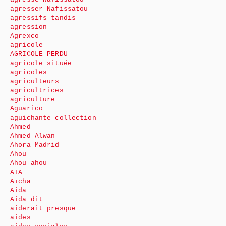
agresser Nafissatou
agressifs tandis
agression
Agrexco
agricole
AGRICOLE PERDU
agricole située
agricoles
agriculteurs
agricultrices
agriculture
Aguarico
aguichante collection
Ahmed
Ahmed Alwan
Ahora Madrid
Ahou
Ahou ahou
AIA
Aïcha
Aida
Aida dit
aiderait presque
aides