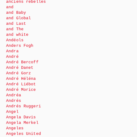
anciens rebelles
and
and Baby
and Global
and Last
and The
and white
Andéols
Anders Fogh
Andra
André
André Bercoff
André Danet
André Gorz
André Héléna
André Liébot
André Morice
Andréa
Andrés
Andrés Ruggeri
Angel
Angela Davis
Angela Merkel
Angeles
Angeles United