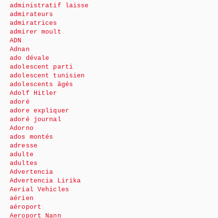
administratif laisse
admirateurs
admiratrices
admirer moult
ADN
Adnan
ado dévale
adolescent parti
adolescent tunisien
adolescents âgés
Adolf Hitler
adoré
adore expliquer
adoré journal
Adorno
ados montés
adresse
adulte
adultes
Advertencia
Advertencia Lirika
Aerial Vehicles
aérien
aéroport
Aeroport Nann