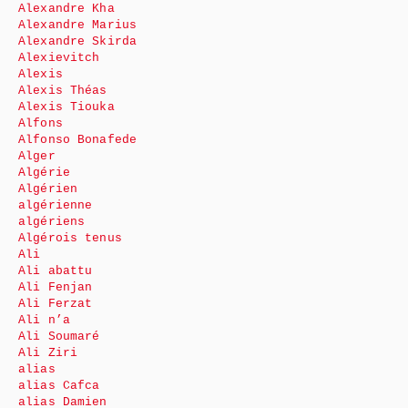
Alexandre Kha
Alexandre Marius
Alexandre Skirda
Alexievitch
Alexis
Alexis Théas
Alexis Tiouka
Alfons
Alfonso Bonafede
Alger
Algérie
Algérien
algérienne
algériens
Algérois tenus
Ali
Ali abattu
Ali Fenjan
Ali Ferzat
Ali n’a
Ali Soumaré
Ali Ziri
alias
alias Cafca
alias Damien