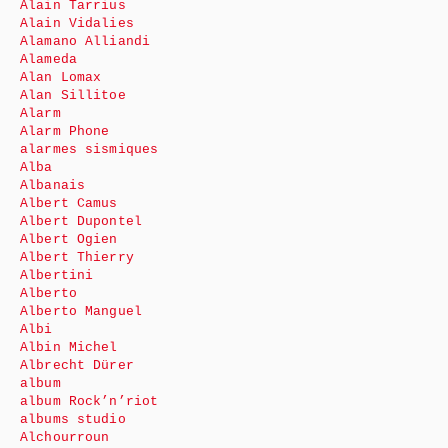
Alain Tarrius
Alain Vidalies
Alamano Alliandi
Alameda
Alan Lomax
Alan Sillitoe
Alarm
Alarm Phone
alarmes sismiques
Alba
Albanais
Albert Camus
Albert Dupontel
Albert Ogien
Albert Thierry
Albertini
Alberto
Alberto Manguel
Albi
Albin Michel
Albrecht Dürer
album
album Rock’n’riot
albums studio
Alchourroun