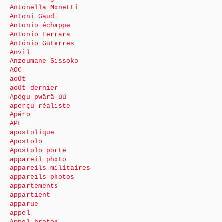
Antonella Monetti
Antoni Gaudi
Antonio échappe
Antonio Ferrara
António Guterres
Anvil
Anzoumane Sissoko
AOC
août
août dernier
Apégu pwärä-ùù
aperçu réaliste
Apéro
APL
apostolique
Apostolo
Apostolo porte
appareil photo
appareils militaires
appareils photos
appartements
appartient
apparue
appel
Appel breton