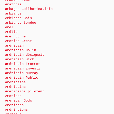
Amazonie
ambages Guilhotina.info
ambiance
Ambiance Bois
ambiance tendue
Amel
Amélie
Amer donne
America Great
américain
américain Colin
américain désignait
américain Dick
américain Frommer
américain investi
américain Murray
américain Public
américaine
Américains
Américains pilotent
American
American Gods
Americans
Amérindiens