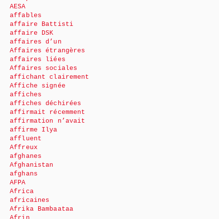
AESA
affables
affaire Battisti
affaire DSK
affaires d’un
Affaires étrangères
affaires liées
Affaires sociales
affichant clairement
Affiche signée
affiches
affiches déchirées
affirmait récemment
affirmation n’avait
affirme Ilya
affluent
Affreux
afghanes
Afghanistan
afghans
AFPA
Africa
africaines
Afrika Bambaataa
Afrin