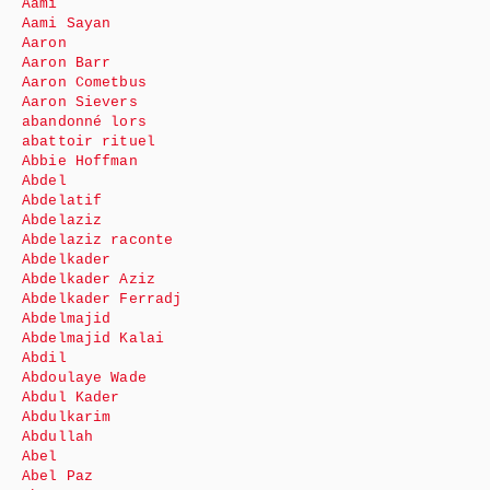
Aami
Aami Sayan
Aaron
Aaron Barr
Aaron Cometbus
Aaron Sievers
abandonné lors
abattoir rituel
Abbie Hoffman
Abdel
Abdelatif
Abdelaziz
Abdelaziz raconte
Abdelkader
Abdelkader Aziz
Abdelkader Ferradj
Abdelmajid
Abdelmajid Kalai
Abdil
Abdoulaye Wade
Abdul Kader
Abdulkarim
Abdullah
Abel
Abel Paz