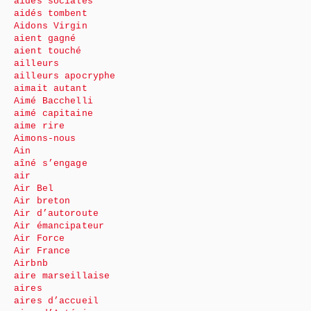
aides sociales
aidés tombent
Aidons Virgin
aient gagné
aient touché
ailleurs
ailleurs apocryphe
aimait autant
Aimé Bacchelli
aimé capitaine
aime rire
Aimons-nous
Ain
aîné s’engage
air
Air Bel
Air breton
Air d’autoroute
Air émancipateur
Air Force
Air France
Airbnb
aire marseillaise
aires
aires d’accueil