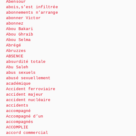
Abensour
abois,s’est infiltrée
abonnements n’arrange
abonner Victor
abonnez
Abou Bakari
Abou Ghraib
Abou Selma
Abrégé
Abruzzes
ABSENCE
absurdité totale
Abu Saleh
abus sexuels
abusé sexuellement
académique
Accident ferroviaire
accident majeur
accident nucléaire
accidents
accompagné
Accompagné d’un
accompagnés
ACCOMPLIE
accord commercial