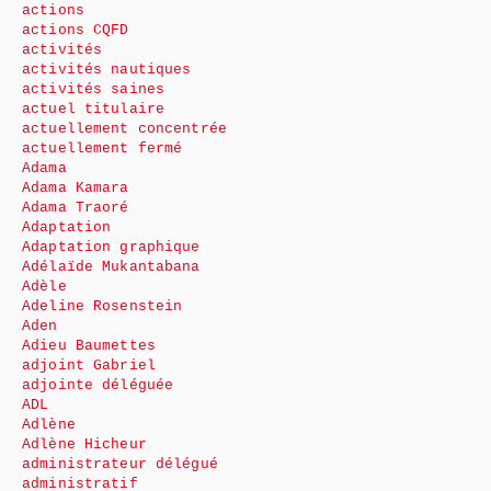
actions
actions CQFD
activités
activités nautiques
activités saines
actuel titulaire
actuellement concentrée
actuellement fermé
Adama
Adama Kamara
Adama Traoré
Adaptation
Adaptation graphique
Adélaïde Mukantabana
Adèle
Adeline Rosenstein
Aden
Adieu Baumettes
adjoint Gabriel
adjointe déléguée
ADL
Adlène
Adlène Hicheur
administrateur délégué
administratif