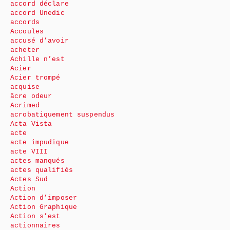
accord déclare
accord Unedic
accords
Accoules
accusé d’avoir
acheter
Achille n’est
Acier
Acier trompé
acquise
âcre odeur
Acrimed
acrobatiquement suspendus
Acta Vista
acte
acte impudique
acte VIII
actes manqués
actes qualifiés
Actes Sud
Action
Action d’imposer
Action Graphique
Action s’est
actionnaires