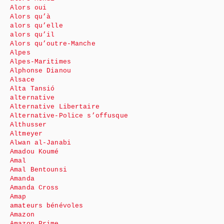
Alors oui
Alors qu’à
alors qu’elle
alors qu’il
Alors qu’outre-Manche
Alpes
Alpes-Maritimes
Alphonse Dianou
Alsace
Alta Tansió
alternative
Alternative Libertaire
Alternative-Police s’offusque
Althusser
Altmeyer
Alwan al-Janabi
Amadou Koumé
Amal
Amal Bentounsi
Amanda
Amanda Cross
Amap
amateurs bénévoles
Amazon
Amazon Prime