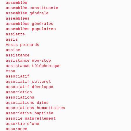
assemblée
assemblée constituante
assemblée générale
assemblées
assemblées générales
assemblées populaires
assiette
assis
Assis peinards
assise
assistance
assistance non-stop
assistance téléphonique
Asso
associatif
associatif culturel
associatif développé
association
associations
associations dites
associations humanitaires
associative baptisée
associe naturellement
assortie d’une
assurance