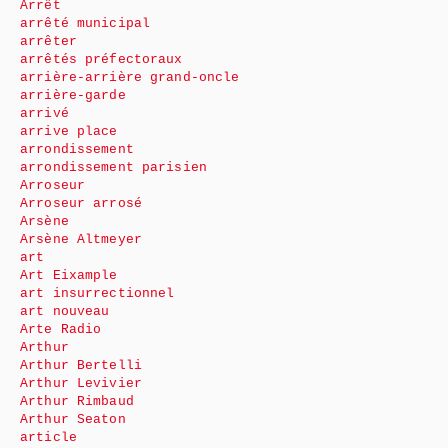
Arrêt
arrêté municipal
arrêter
arrêtés préfectoraux
arrière-arrière grand-oncle
arrière-garde
arrivé
arrive place
arrondissement
arrondissement parisien
Arroseur
Arroseur arrosé
Arsène
Arsène Altmeyer
art
Art Eixample
art insurrectionnel
art nouveau
Arte Radio
Arthur
Arthur Bertelli
Arthur Levivier
Arthur Rimbaud
Arthur Seaton
article