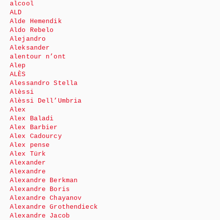
alcool
ALD
Alde Hemendik
Aldo Rebelo
Alejandro
Aleksander
alentour n’ont
Alep
ALÈS
Alessandro Stella
Alèssi
Alèssi Dell’Umbria
Alex
Alex Baladi
Alex Barbier
Alex Cadourcy
Alex pense
Alex Türk
Alexander
Alexandre
Alexandre Berkman
Alexandre Boris
Alexandre Chayanov
Alexandre Grothendieck
Alexandre Jacob