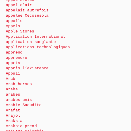
appel d’air
appelait autrefois
appelée Cecosesola
appelle
Appels
Apple Stores
Application International
application sanglante
applications technologiques
apprend
apprendre
appris
appris l’existence
Appuii
Arab
Arab horses
arabe
arabes
arabes unis
Arabie Saoudite
Arafat
Arajol
Araksia
Araksia prend