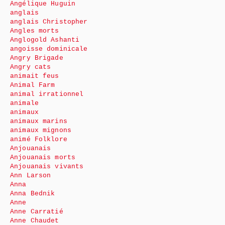
Angélique Huguin
anglais
anglais Christopher
Angles morts
Anglogold Ashanti
angoisse dominicale
Angry Brigade
Angry cats
animait feus
Animal Farm
animal irrationnel
animale
animaux
animaux marins
animaux mignons
animé Folklore
Anjouanais
Anjouanais morts
Anjouanais vivants
Ann Larson
Anna
Anna Bednik
Anne
Anne Carratié
Anne Chaudet