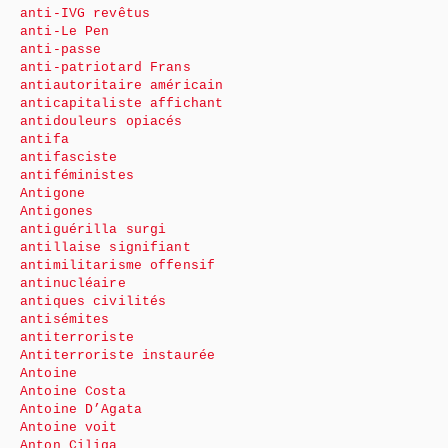
anti-IVG revêtus
anti-Le Pen
anti-passe
anti-patriotard Frans
antiautoritaire américain
anticapitaliste affichant
antidouleurs opiacés
antifa
antifasciste
antiféministes
Antigone
Antigones
antiguérilla surgi
antillaise signifiant
antimilitarisme offensif
antinucléaire
antiques civilités
antisémites
antiterroriste
Antiterroriste instaurée
Antoine
Antoine Costa
Antoine D’Agata
Antoine voit
Anton Ciliga