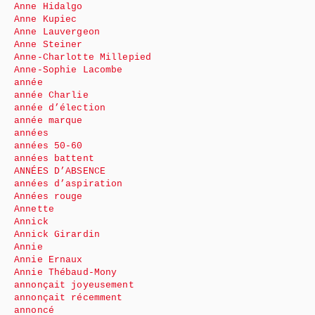
Anne Hidalgo
Anne Kupiec
Anne Lauvergeon
Anne Steiner
Anne-Charlotte Millepied
Anne-Sophie Lacombe
année
année Charlie
année d’élection
année marque
années
années 50-60
années battent
ANNÉES D’ABSENCE
années d’aspiration
Années rouge
Annette
Annick
Annick Girardin
Annie
Annie Ernaux
Annie Thébaud-Mony
annonçait joyeusement
annonçait récemment
annoncé