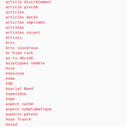
article discrètement
article pioché
articles
articles datés
articles imprimés
artistes
artistes soient
Artists
Arts
Arts viscéraux
Ar’bian rock
as-tu décidé
asiatiques semble
Asie
Askavusa
Asma
ASN
Asocial Band
Aspanidze
Aspe
aspect caché
aspect symptomatique
aspects péteux
Assa Traoré
Assad