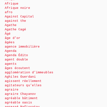
Afrique
Afrique noire
afro
Against Capital
against the
Agathe
Agathe Cagé
Âgé
âge d’or
âgées
agence immobilière
Agenda
Agenda Édito
agent double
agents
âges écoutent
agglomération d’immeubles
Aghiles Ouerdani
agissent réellement
agitateurs qu’elles
agraire
agraire Chayanov
agréable bâtiment
agréable oasis
agressé Nafissatou