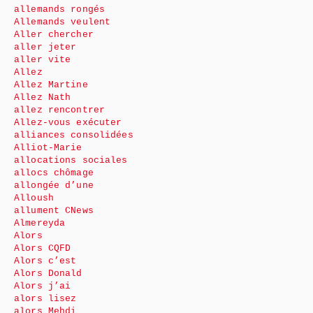
allemands rongés
Allemands veulent
Aller chercher
aller jeter
aller vite
Allez
Allez Martine
Allez Nath
allez rencontrer
Allez-vous exécuter
alliances consolidées
Alliot-Marie
allocations sociales
allocs chômage
allongée d’une
Alloush
allument CNews
Almereyda
Alors
Alors CQFD
Alors c’est
Alors Donald
Alors j’ai
alors lisez
alors Mehdi