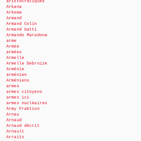
aristocratiques
Arkana
Arkema
Armand
Armand Colin
Armand Gatti
Armando Maradona
arme
Armée
armées
Armelle
Armelle Debroize
Arménie
arménien
Arméniens
armes
armes citoyens
armes ici
armes nucléaires
Army Fraktion
Arnau
Arnaud
Arnaud décrit
Arnault
Arraitz