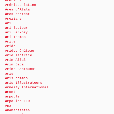
Amérique
Amérique latine
Âmes d’Atala
âmes sortent
Ameziane
ami
ami lecteur
ami Sarkozy
ami Thomas
Ami.e
Amidou
Amidou Château
Amie lectrice
Amin Allal
Amin Dada
Amine Bentounsi
amis
amis hommes
amis illustrateurs
Amnesty International
amont
ampoule
ampoules LED
Ana
anabaptistes