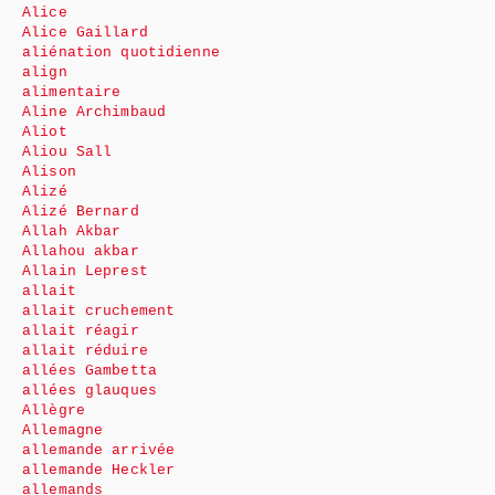
Alice
Alice Gaillard
aliénation quotidienne
align
alimentaire
Aline Archimbaud
Aliot
Aliou Sall
Alison
Alizé
Alizé Bernard
Allah Akbar
Allahou akbar
Allain Leprest
allait
allait cruchement
allait réagir
allait réduire
allées Gambetta
allées glauques
Allègre
Allemagne
allemande arrivée
allemande Heckler
allemands