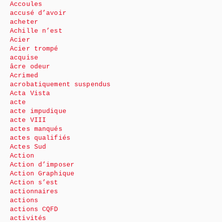
Accoules
accusé d’avoir
acheter
Achille n’est
Acier
Acier trompé
acquise
âcre odeur
Acrimed
acrobatiquement suspendus
Acta Vista
acte
acte impudique
acte VIII
actes manqués
actes qualifiés
Actes Sud
Action
Action d’imposer
Action Graphique
Action s’est
actionnaires
actions
actions CQFD
activités