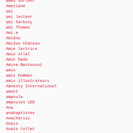
âmes sortent
Ameziane
ami
ami lecteur
ami Sarkozy
ami Thomas
Ami.e
Amidou
Amidou Château
Amie lectrice
Amin Allal
Amin Dada
Amine Bentounsi
amis
amis hommes
amis illustrateurs
Amnesty International
amont
ampoule
ampoules LED
Ana
anabaptistes
Anacharsis
Anaïs
Anaïs Collet