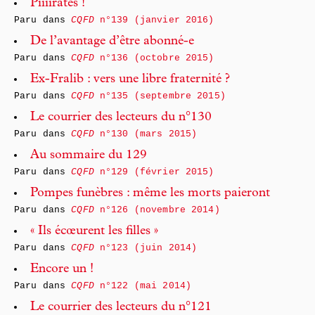
Piiiirates !
Paru dans
CQFD
n°139 (janvier 2016)
De l’avantage d’être abonné-e
Paru dans
CQFD
n°136 (octobre 2015)
Ex-Fralib : vers une libre fraternité ?
Paru dans
CQFD
n°135 (septembre 2015)
Le courrier des lecteurs du n°130
Paru dans
CQFD
n°130 (mars 2015)
Au sommaire du 129
Paru dans
CQFD
n°129 (février 2015)
Pompes funèbres : même les morts paieront
Paru dans
CQFD
n°126 (novembre 2014)
« Ils écœurent les filles »
Paru dans
CQFD
n°123 (juin 2014)
Encore un !
Paru dans
CQFD
n°122 (mai 2014)
Le courrier des lecteurs du n°121