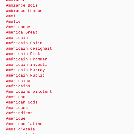
ambiance
Ambiance Bois
ambiance tendue
Amel
Amélie
Amer donne
America Great
américain
américain Colin
américain désignait
américain Dick
américain Frommer
américain investi
américain Murray
américain Public
américaine
Américains
Américains pilotent
American
American Gods
Americans
Amérindiens
Amérique
Amérique latine
Âmes d’Atala