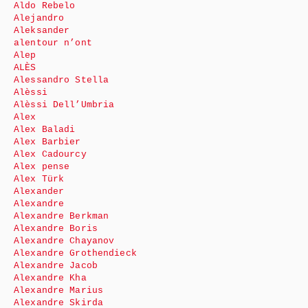
Aldo Rebelo
Alejandro
Aleksander
alentour n’ont
Alep
ALÈS
Alessandro Stella
Alèssi
Alèssi Dell’Umbria
Alex
Alex Baladi
Alex Barbier
Alex Cadourcy
Alex pense
Alex Türk
Alexander
Alexandre
Alexandre Berkman
Alexandre Boris
Alexandre Chayanov
Alexandre Grothendieck
Alexandre Jacob
Alexandre Kha
Alexandre Marius
Alexandre Skirda