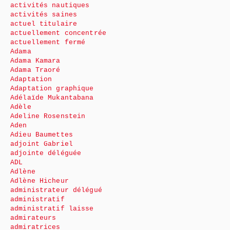
activités nautiques
activités saines
actuel titulaire
actuellement concentrée
actuellement fermé
Adama
Adama Kamara
Adama Traoré
Adaptation
Adaptation graphique
Adélaïde Mukantabana
Adèle
Adeline Rosenstein
Aden
Adieu Baumettes
adjoint Gabriel
adjointe déléguée
ADL
Adlène
Adlène Hicheur
administrateur délégué
administratif
administratif laisse
admirateurs
admiratrices