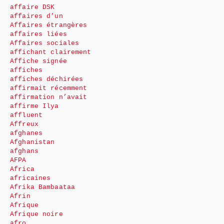
affaire DSK
affaires d’un
Affaires étrangères
affaires liées
Affaires sociales
affichant clairement
Affiche signée
affiches
affiches déchirées
affirmait récemment
affirmation n’avait
affirme Ilya
affluent
Affreux
afghanes
Afghanistan
afghans
AFPA
Africa
africaines
Afrika Bambaataa
Afrin
Afrique
Afrique noire
afro