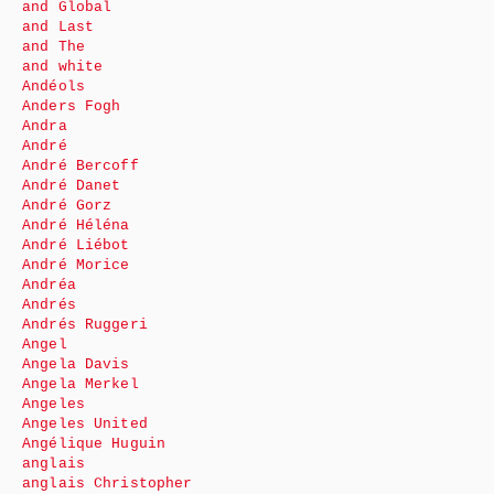
and Global
and Last
and The
and white
Andéols
Anders Fogh
Andra
André
André Bercoff
André Danet
André Gorz
André Héléna
André Liébot
André Morice
Andréa
Andrés
Andrés Ruggeri
Angel
Angela Davis
Angela Merkel
Angeles
Angeles United
Angélique Huguin
anglais
anglais Christopher