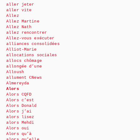
aller jeter
aller vite
Allez
Allez Martine
Allez Nath
allez rencontrer
Allez-vous exécuter
alliances consolidées
Alliot-Marie
allocations sociales
allocs chômage
allongée d’une
Alloush
allument CNews
Almereyda
Alors
Alors CQFD
Alors c’est
Alors Donald
Alors j’ai
alors lisez
alors Mehdi
Alors oui
Alors qu’à
alors qu’elle