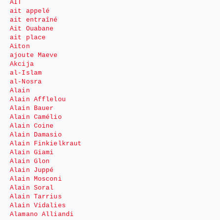
AIT
ait appelé
ait entraîné
Ait Ouabane
ait place
Aiton
ajoute Maeve
Akcija
al-Islam
al-Nosra
Alain
Alain Afflelou
Alain Bauer
Alain Camélio
Alain Coine
Alain Damasio
Alain Finkielkraut
Alain Giami
Alain Glon
Alain Juppé
Alain Mosconi
Alain Soral
Alain Tarrius
Alain Vidalies
Alamano Alliandi