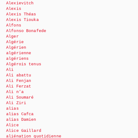
Alexievitch
Alexis
Alexis Théas
Alexis Tiouka
Alfons
Alfonso Bonafede
Alger
Algérie
Algérien
algérienne
algériens
Algérois tenus
Ali
Ali abattu
Ali Fenjan
Ali Ferzat
Ali n’a
Ali Soumaré
Ali Ziri
alias
alias Cafca
alias Damien
Alice
Alice Gaillard
aliénation quotidienne