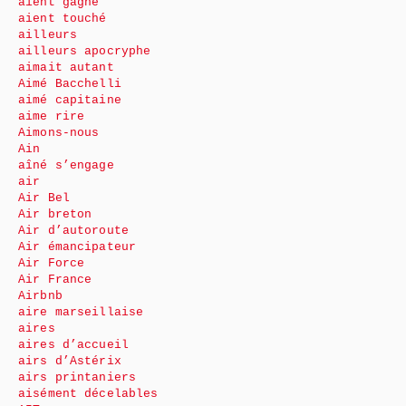
aient gagné
aient touché
ailleurs
ailleurs apocryphe
aimait autant
Aimé Bacchelli
aimé capitaine
aime rire
Aimons-nous
Ain
aîné s’engage
air
Air Bel
Air breton
Air d’autoroute
Air émancipateur
Air Force
Air France
Airbnb
aire marseillaise
aires
aires d’accueil
airs d’Astérix
airs printaniers
aisément décelables