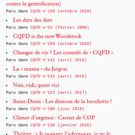
contre la gentrification)
Paru dans
CQFD
n°169 (octobre 2018)
Les ders des ders
Paru dans
CQFD
n°53 (février 2008)
CQFD is the new Woodstock
Paru dans
CQFD
n°169 (octobre 2018)
Changer de vie ? Les conseils de « CQFD »
Paru dans
CQFD
n°142 (avril 2016)
La « mama » du Jargon
Paru dans
CQFD
n°142 (avril 2016)
Veni, vidi, quasi vici
Paru dans
CQFD
n°153 (avril 2017)
Saint-Denis : Les dessous de la brochette !
Paru dans
CQFD
n°166 (juin 2018)
Climat d’urgence : Carnet de COP
Paru dans
CQFD
n°139 (janvier 2016)
Théâtre : « Je nomme l’adversaire, je ne le