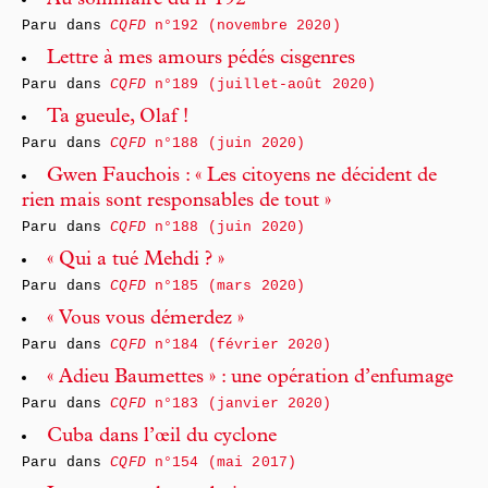
Au sommaire du n°192
Paru dans
CQFD
n°192 (novembre 2020)
Lettre à mes amours pédés cisgenres
Paru dans
CQFD
n°189 (juillet-août 2020)
Ta gueule, Olaf !
Paru dans
CQFD
n°188 (juin 2020)
Gwen Fauchois : « Les citoyens ne décident de
rien mais sont responsables de tout »
Paru dans
CQFD
n°188 (juin 2020)
« Qui a tué Mehdi ? »
Paru dans
CQFD
n°185 (mars 2020)
« Vous vous démerdez »
Paru dans
CQFD
n°184 (février 2020)
« Adieu Baumettes » : une opération d’enfumage
Paru dans
CQFD
n°183 (janvier 2020)
Cuba dans l’œil du cyclone
Paru dans
CQFD
n°154 (mai 2017)