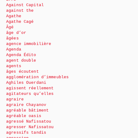
Against Capital
against the
Agathe
Agathe Cagé
Âgé
âge d’or
âgées
agence immobilière
Agenda
Agenda Édito
agent double
agents
âges écoutent
agglomération d’immeubles
Aghiles Ouerdani
agissent réellement
agitateurs qu’elles
agraire
agraire Chayanov
agréable bâtiment
agréable oasis
agressé Nafissatou
agresser Nafissatou
agressifs tandis