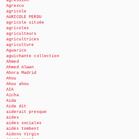
agression
Agrexco
agricole
AGRICOLE PERDU
agricole située
agricoles
agriculteurs
agricultrices
agriculture
Aguarico
aguichante collection
Ahmed
Ahmed Alwan
Ahora Madrid
Ahou
Ahou ahou
AIA
Aïcha
Aida
Aida dit
aiderait presque
aides
aides sociales
aidés tombent
Aidons Virgin