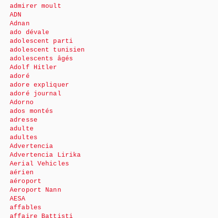
admirer moult
ADN
Adnan
ado dévale
adolescent parti
adolescent tunisien
adolescents âgés
Adolf Hitler
adoré
adore expliquer
adoré journal
Adorno
ados montés
adresse
adulte
adultes
Advertencia
Advertencia Lirika
Aerial Vehicles
aérien
aéroport
Aeroport Nann
AESA
affables
affaire Battisti