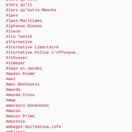
alors qu’il
Alors qu’outre-Manche
Alpes
Alpes-Maritimes
Alphonse Dianou
Alsace
Alta Tansió
alternative
Alternative Libertaire
Alternative-Police s’offusque
Althusser
Altmeyer
Alwan al-Janabi
Amadou Koumé
Amal
Amal Bentounsi
Amanda
Amanda Cross
Amap
amateurs bénévoles
Amazon
Amazon Prime
Amazonie
ambages Guilhotina.info