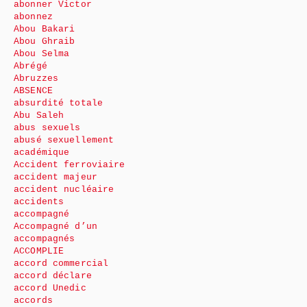
abonner Victor
abonnez
Abou Bakari
Abou Ghraib
Abou Selma
Abrégé
Abruzzes
ABSENCE
absurdité totale
Abu Saleh
abus sexuels
abusé sexuellement
académique
Accident ferroviaire
accident majeur
accident nucléaire
accidents
accompagné
Accompagné d’un
accompagnés
ACCOMPLIE
accord commercial
accord déclare
accord Unedic
accords