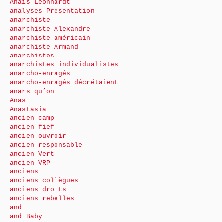
Anaïs Léonhardt
analyses Présentation
anarchiste
anarchiste Alexandre
anarchiste américain
anarchiste Armand
anarchistes
anarchistes individualistes
anarcho-enragés
anarcho-enragés décrétaient
anars qu’on
Anas
Anastasia
ancien camp
ancien fief
ancien ouvroir
ancien responsable
ancien Vert
ancien VRP
anciens
anciens collègues
anciens droits
anciens rebelles
and
and Baby