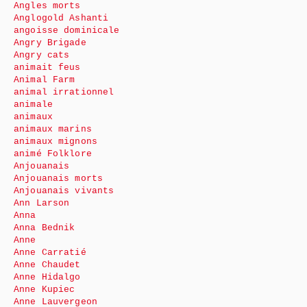
Angles morts
Anglogold Ashanti
angoisse dominicale
Angry Brigade
Angry cats
animait feus
Animal Farm
animal irrationnel
animale
animaux
animaux marins
animaux mignons
animé Folklore
Anjouanais
Anjouanais morts
Anjouanais vivants
Ann Larson
Anna
Anna Bednik
Anne
Anne Carratié
Anne Chaudet
Anne Hidalgo
Anne Kupiec
Anne Lauvergeon