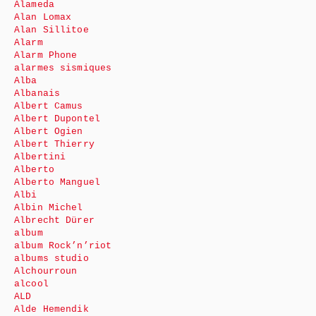
Alameda
Alan Lomax
Alan Sillitoe
Alarm
Alarm Phone
alarmes sismiques
Alba
Albanais
Albert Camus
Albert Dupontel
Albert Ogien
Albert Thierry
Albertini
Alberto
Alberto Manguel
Albi
Albin Michel
Albrecht Dürer
album
album Rock’n’riot
albums studio
Alchourroun
alcool
ALD
Alde Hemendik