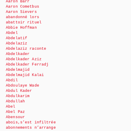
Aaron Barr
Aaron Cometbus
Aaron Sievers
abandonné lors
abattoir rituel
Abbie Hoffman
Abdel
Abdelatif
Abdelaziz
Abdelaziz raconte
Abdelkader
Abdelkader Aziz
Abdelkader Ferradj
Abdelmajid
Abdelmajid Kalai
Abdil
Abdoulaye Wade
Abdul Kader
Abdulkarim
Abdullah
Abel
Abel Paz
Abensour
abois,s’est infiltrée
abonnements n’arrange