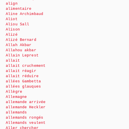
align
alimentaire
Aline Archimbaud
Aliot
Aliou Sall
Alison
Alizé
Alizé Bernard
Allah Akbar
Allahou akbar
Allain Leprest
allait
allait cruchement
allait réagir
allait réduire
allées Gambetta
allées glauques
Allègre
Allemagne
allemande arrivée
allemande Heckler
allemands
allemands rongés
Allemands veulent
Aller chercher