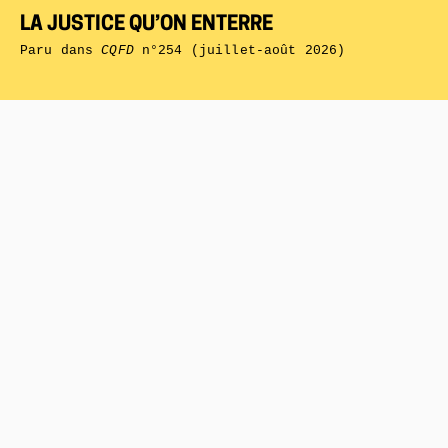
LA JUSTICE QU’ON ENTERRE
Paru dans
CQFD
n°254 (juillet-août 2026)