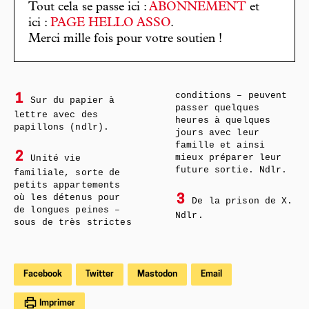
Tout cela se passe ici :
ABONNEMENT
et
ici :
PAGE HELLO ASSO
.
Merci mille fois pour votre soutien !
conditions – peuvent
1
Sur du papier à
passer quelques
lettre avec des
heures à quelques
papillons (ndlr).
jours avec leur
famille et ainsi
2
Unité vie
mieux préparer leur
future sortie. Ndlr.
familiale, sorte de
petits appartements
où les détenus pour
3
De la prison de X.
de longues peines –
Ndlr.
sous de très strictes
Facebook
Twitter
Mastodon
Email
Imprimer