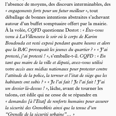
l’absence de moyens, des discours interminables, des
« engagements forts pour un futur meilleur »
, tout
déballage de bonnes intentions abstraites s’achevant
autour d’un buffet somptuaire offert par la mairie.
À la volée,
CQFD
questionne Destot :
« Êtes-vous
venu à La Villeneuve le soir où le corps de Karim
Boudouda est resté exposé pendant quatre heures et alors
que la BAC provoquait les jeunes du quartier ? » « J’ai
protesté, j’ai protesté ! »
, s’emballe-t-il.
CQFD
:
« En
tant que maire de la ville et député, avez-vous utilisé
votre accès aux médias nationaux pour protester contre
l’attitude de la police, la terreur et l’état de siège que les
habitants ont subis ? » « Je l’ai fait ! Je l’ai fait ! J’ai
un dossier là-dessus ! »
, lâche, avant de tourner les
talons, cet édile qui ne cesse de se répandre en
« demandes [à l’Etat] de renforts humains pour assurer
la sécurité des Grenoblois ainsi que la tenue d’un
“Grenelle de la sécurité urbaine”… »