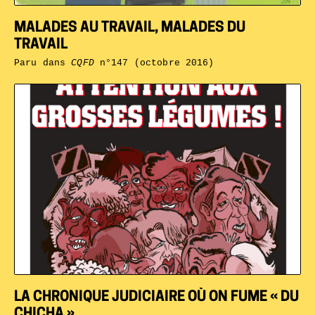
MALADES AU TRAVAIL, MALADES DU
TRAVAIL
Paru dans
CQFD
n°147 (octobre 2016)
LA CHRONIQUE JUDICIAIRE OÙ ON FUME « DU
CHICHA »