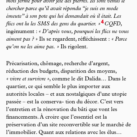
mois ferme pour avoir jeté des pierres. Ils sont venus le
chercher parce qu’il avait répondu “je suis en mode
émeute” à son pote qui lui demandait où il était. Les
4
flics ont lu les SMS des gens du quartier. »
CQFD
,
ingénument :
« D’après vous, pourquoi les flics ne vous
aiment pas ? »
Ils se regardent, réfléchissent :
« Parce
qu’on ne les aime pas. »
Ils rigolent.
Précarisation, chômage, recherche d’argent,
réduction des budgets, disparition des moyens,
« vivre et survivre »
, comme le dit Dalida… Dans le
quartier, ce qui semble le plus importer aux
autorités locales – et aux nostalgiques d’une utopie
passée – est la conserva- tion du décor. C’est vers
l’entretien et la rénovation du bâti que vont les
financements. À croire que l’essentiel est la
préservation d’un site reconvertible sur le marché de
l’immobilier. Quant aux relations avec les élus…