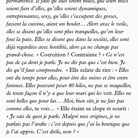
permanence. Il faut qu’elles soient belles, que leurs mecs
soient fiers d’elles, qu’elles soient dynamiques,
entreprenantes, sexy, qu’elles s’occupent des gosses,
fassent la cuisine, aient un boulot… Alors avec le voile,
elles se disent qu’elles sont plus tranquilles, qu’on leur
fout la paix. Elles se disent que dans la société, elles sont
déjà regardées avec hostilité, alors ça ne change pas
grand-chose. »
Coercition ? Contrainte ?
« Ce n’est
pas de ça dont je parle. Je ne dis pas que c’est bien. Je
dis qu’il faut comprendre.
» Elle éclate de rire :
« Elles
ont du temps pour elles, pour être des mères et être entre
femmes. Elles peuvent peser 80 kilos, ne pas se maquiller,
de toute façon il n’y a que leur mari qui les voit. Elles ne
sont belles que pour lui… Moi, bien sûr, je ne fais pas
comme elles, tu vois… »
Elle éteint sa clope et sourit :
« Je sais de quoi je parle. Malgré mes origines, je ne
parlais pas l’arabe : c’est depuis que j’ai la boutique que
je l’ai appris. C’est drôle, non ? »