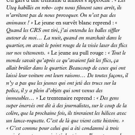
Un gars d’une trentaine d’années s’approche :
« Les
Uteq habillés en robo- cops nous filment sans arrêt, ils
n’arrêtent pas de nous provoquer. On n’est pas des
animaux ! »
Le jeune en survêt blanc reprend : «
Quand les CRS ont tiré, j’ai entendu les balles siffler
autour de moi… La nuit, quand on marchait dans le
quartier, on avait le point rouge de la visée laser des flics
sur nos vêtements. »
Le jeune au pull rouge :
« Tout le
monde savait qu’après ce qu’avaient fait les flics, ça
allait brûler dans le quartier. Beaucoup de ceux qui ont
laissé leur voiture ont leurs raisons… De toutes façons, il
n’y a pas que les jeunes qui ont jeté des trucs sur la
police, il y a plein d’objets qui sont venus des
immeubles… »
Le trentenaire reprend :
« Des gens
super énervés ont dit à des journalistes, sur le coup de la
colère, que la prochaine fois, ils tireraient les hélicos avec
un lance-roquette. C’est de là que vient cette histoire. »
« C’est comme pour celui qui a été condamné à trois