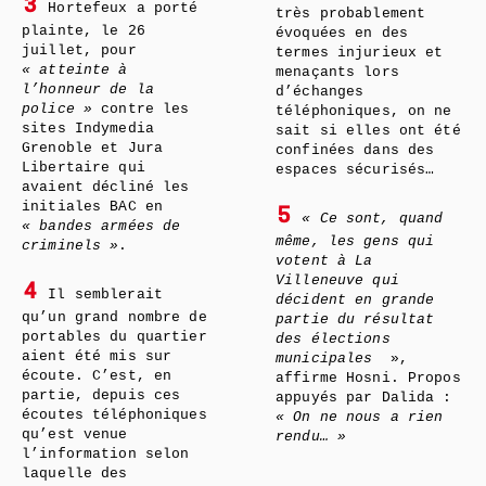
3
Hortefeux a porté
très probablement
plainte, le 26
évoquées en des
juillet, pour
termes injurieux et
« atteinte à
menaçants lors
l’honneur de la
d’échanges
police »
contre les
téléphoniques, on ne
sites Indymedia
sait si elles ont été
Grenoble et Jura
confinées dans des
Libertaire qui
espaces sécurisés…
avaient décliné les
initiales BAC en
5
« Ce sont, quand
« bandes armées de
même, les gens qui
criminels »
.
votent à La
Villeneuve qui
4
Il semblerait
décident en grande
qu’un grand nombre de
partie du résultat
portables du quartier
des élections
aient été mis sur
municipales
»,
écoute. C’est, en
affirme Hosni. Propos
partie, depuis ces
appuyés par Dalida :
écoutes téléphoniques
« On ne nous a rien
qu’est venue
rendu… »
l’information selon
laquelle des