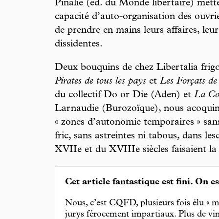
Pinalie (éd. du Monde libertaire) mett
capacité d’auto-organisation des ouvrie
de prendre en mains leurs affaires, leu
dissidentes.
Deux bouquins de chez Libertalia frig
Pirates de tous les pays
et
Les Forçats de
du collectif Do or Die (Aden) et
La Con
Larnaudie (Burozoïque), nous acoquine
« zones d’autonomie temporaires » sans 
fric, sans astreintes ni tabous, dans les
XVIIe et du XVIIIe siècles faisaient 
Cet article fantastique est fini. On e
Nous, c’est CQFD, plusieurs fois élu « m
jurys férocement impartiaux. Plus de vin