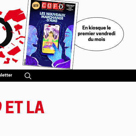
En kiosque le
premier vendredi
du mois
letter
 ET LA