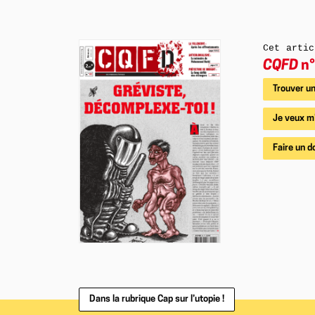
Cet artic
CQFD
n°
Trouver un
Je veux m
Faire un d
Dans la rubrique Cap sur l’utopie !