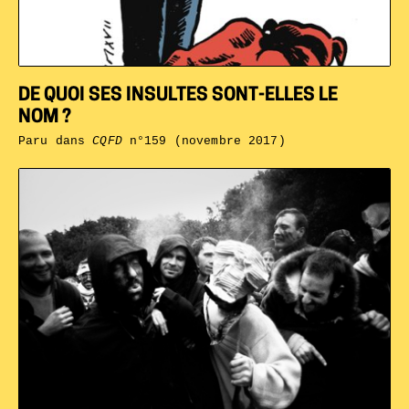
DE QUOI SES INSULTES SONT-ELLES LE
NOM ?
Paru dans
CQFD
n°159 (novembre 2017)