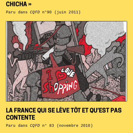
CHICHA »
Paru dans
CQFD
n°90 (juin 2011)
LA FRANCE QUI SE LÈVE TÔT ET QU’EST PAS
CONTENTE
Paru dans
CQFD
n° 83 (novembre 2010)