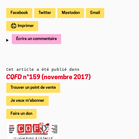
Facebook
Twitter
Mastodon
Email
Imprimer
Écrire un commentaire
Cet article a été publié dans
CQFD
n°159 (novembre 2017)
Trouver un point de vente
Je veux m'abonner
Faire un don