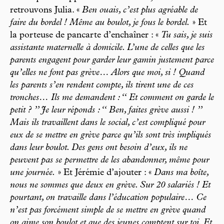
retrouvons Julia. «
Ben ouais, c’est plus agréable de
faire du bordel ! Même au boulot, je fous le bordel.
» Et
la porteuse de pancarte d’enchaîner : «
Tu sais, je suis
assistante maternelle à domicile. L’une de celles que les
parents engagent pour garder leur gamin justement parce
qu’elles ne font pas grève… Alors que moi, si ! Quand
les parents s’en rendent compte, ils tirent une de ces
tronches… Ils me demandent : ‘‘ Et comment on garde le
petit ? ’’ Je leur réponds : ‘‘ Ben, faites grève aussi ! ’’
Mais ils travaillent dans le social, c’est compliqué pour
eux de se mettre en grève parce qu’ils sont très impliqués
dans leur boulot. Des gens ont besoin d’eux, ils ne
peuvent pas se permettre de les abandonner, même pour
une journée.
» Et Jérémie d’ajouter : «
Dans ma boîte,
nous ne sommes que deux en grève. Sur 20 salariés ! Et
pourtant, on travaille dans l’éducation populaire… Ce
n’est pas forcément simple de se mettre en grève quand
on aime son boulot et que des jeunes comptent sur toi. Et