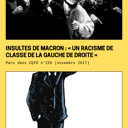
INSULTES DE MACRON : « UN RACISME DE
CLASSE DE LA GAUCHE DE DROITE »
Paru dans
CQFD
n°159 (novembre 2017)