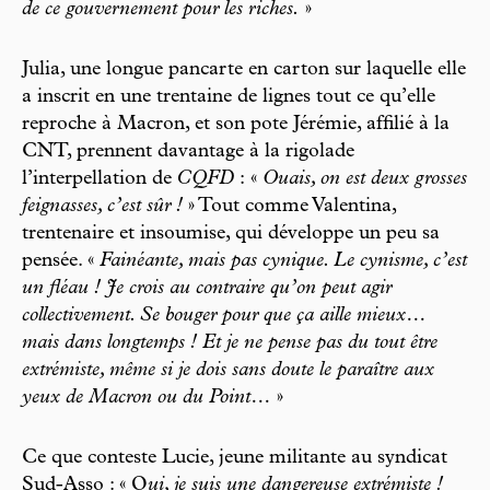
de ce gouvernement pour les riches.
»
Julia, une longue pancarte en carton sur laquelle elle
a inscrit en une trentaine de lignes tout ce qu’elle
reproche à Macron, et son pote Jérémie, affilié à la
CNT, prennent davantage à la rigolade
l’interpellation de
CQFD
: «
Ouais, on est deux grosses
feignasses, c’est sûr !
» Tout comme Valentina,
trentenaire et insoumise, qui développe un peu sa
pensée. «
Fainéante, mais pas cynique. Le cynisme, c’est
un fléau ! Je crois au contraire qu’on peut agir
collectivement. Se bouger pour que ça aille mieux…
mais dans longtemps ! Et je ne pense pas du tout être
extrémiste, même si je dois sans doute le paraître aux
yeux de Macron ou du Point…
»
Ce que conteste Lucie, jeune militante au syndicat
Sud-Asso : « O
ui, je suis une dangereuse extrémiste !