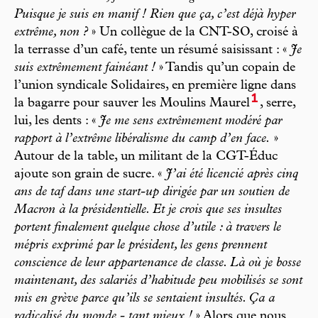
Puisque je suis en manif ! Rien que ça, c’est déjà hyper
extrême, non ?
» Un collègue de la CNT-SO, croisé à
la terrasse d’un café, tente un résumé saisissant : «
Je
suis extrêmement fainéant !
» Tandis qu’un copain de
l’union syndicale Solidaires, en première ligne dans
1
la bagarre pour sauver les Moulins Maurel
, serre,
lui, les dents : «
Je me sens extrêmement modéré par
rapport à l’extrême libéralisme du camp d’en face.
»
Autour de la table, un militant de la CGT-Éduc
ajoute son grain de sucre. «
J’ai été licencié après cinq
ans de taf dans une start-up dirigée par un soutien de
Macron à la présidentielle. Et je crois que ses insultes
portent finalement quelque chose d’utile : à travers le
mépris exprimé par le président, les gens prennent
conscience de leur appartenance de classe. Là où je bosse
maintenant, des salariés d’habitude peu mobilisés se sont
mis en grève parce qu’ils se sentaient insultés. Ça a
radicalisé du monde - tant mieux !
» Alors que nous