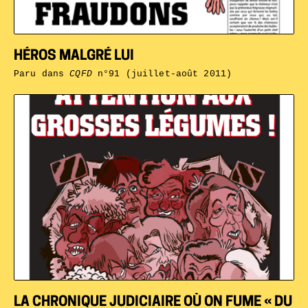
HÉROS MALGRÉ LUI
Paru dans
CQFD
n°91 (juillet-août 2011)
LA CHRONIQUE JUDICIAIRE OÙ ON FUME « DU