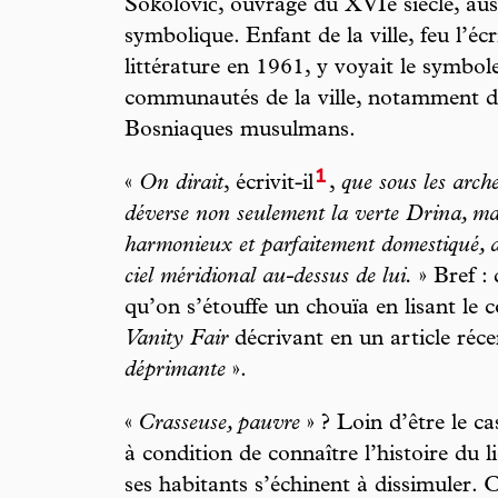
Sokolović, ouvrage du XVIe siècle, au
symbolique. Enfant de la ville, feu l’éc
littérature en 1961, y voyait le symbol
communautés de la ville, notamment d
Bosniaques musulmans.
1
«
On dirait
, écrivit-il
,
que sous les arch
déverse non seulement la verte Drina, ma
harmonieux et parfaitement domestiqué, ave
ciel méridional au-dessus de lui.
» Bref : 
qu’on s’étouffe un chouïa en lisant le
Vanity Fair
décrivant en un article réce
déprimante
».
«
Crasseuse, pauvre
» ? Loin d’être le c
à condition de connaître l’histoire du li
ses habitants s’échinent à dissimuler. 