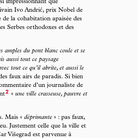
ssi impressionnant que
rivain Ivo Andrić, prix Nobel de
e de la cohabitation apaisée des
es Serbes orthodoxes et des
es amples du pont blanc coule et se
is aussi tout ce paysage
c tout ce qu’il abrite, et aussi le
des faux airs de paradis. Si bien
 commentaire d’un journaliste de
2
nt
«
une ville crasseuse, pauvre et
as. Mais «
déprimante
» : pas faux,
eu. Justement celle que la ville et
Car Višegrad est parvenue à