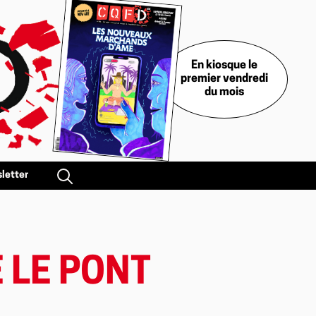
En kiosque le
premier vendredi
du mois
letter
É LE PONT