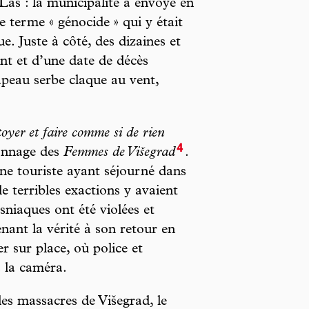
Las : la municipalité a envoyé en
e terme « génocide » qui y était
e. Juste à côté, des dizaines et
nt et d’une date de décès
apeau serbe claque au vent,
oyer et faire comme si de rien
4
sonnage des
Femmes de Višegrad
.
une touriste ayant séjourné dans
e terribles exactions y avaient
niaques ont été violées et
nant la vérité à son retour en
er sur place, où police et
 la caméra.
 les massacres de Višegrad, le