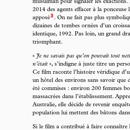
musulman pour signaler les exactions. 
2014 des agents effacer à la ponceuse l
3
apposé
. On ne fait pas plus symboliqu
dizaines de tombes ornées d’un croissa
identique, 1992. Pas loin, un grand dr
triomphant.
«
Je ne savais pas qu’on pouvait tout nett
n’était
», s’indigne à juste titre un per
Ce film raconte l’histoire véridique d’
un hôtel des environs sans savoir que d
été commises : environ 200 femmes bos
massacrées dans l’établissement. Appre
Australie, elle décide de revenir enquêt
population lui mettent des bâtons dans
Si le film a contribué à faire connaître