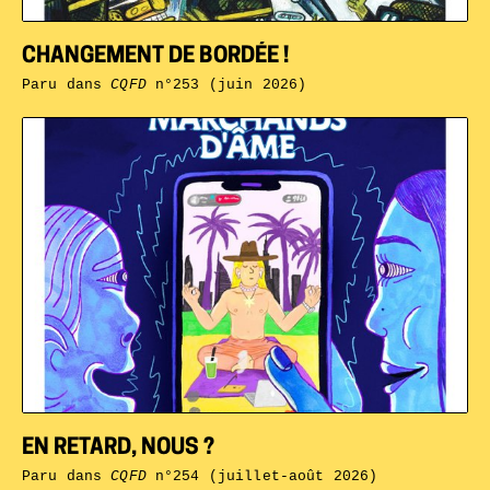
CHANGEMENT DE BORDÉE !
Paru dans
CQFD
n°253 (juin 2026)
EN RETARD, NOUS ?
Paru dans
CQFD
n°254 (juillet-août 2026)