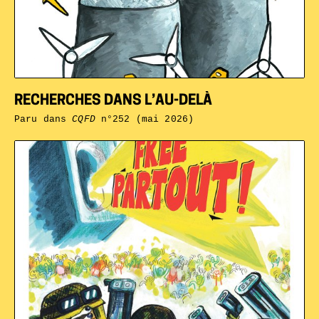
RECHERCHES DANS L’AU-DELÀ
Paru dans
CQFD
n°252 (mai 2026)