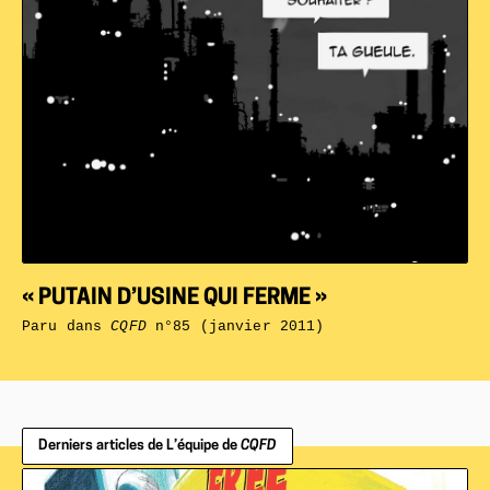
« PUTAIN D’USINE QUI FERME »
Paru dans
CQFD
n°85 (janvier 2011)
Derniers articles de L’équipe de
CQFD