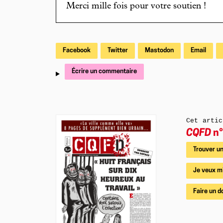
Merci mille fois pour votre soutien !
Facebook
Twitter
Mastodon
Email
Écrire un commentaire
Cet artic
CQFD
n°
Trouver un
Je veux m
Faire un d