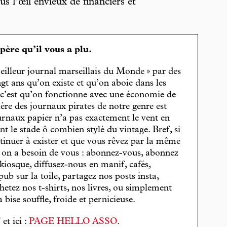
s l’œil envieux de financiers et
spère qu’il vous a plu.
eilleur journal marseillais du Monde » par des
gt ans qu’on existe et qu’on aboie dans les
, c’est qu’on fonctionne avec une économie de
cière des journaux pirates de notre genre est
journaux papier n’a pas exactement le vent en
t le stade ô combien stylé du vintage. Bref, si
tinuer à exister et que vous rêvez par la même
, on a besoin de vous : abonnez-vous, abonnez
 kiosque, diffusez-nous en manif, cafés,
pub sur la toile, partagez nos posts insta,
hetez nos t-shirts, nos livres, ou simplement
bise souffle, froide et pernicieuse.
T
et ici :
PAGE HELLO ASSO
.