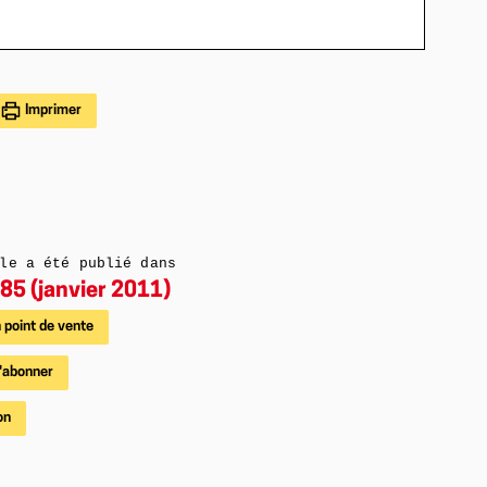
Imprimer
le a été publié dans
85 (janvier 2011)
 point de vente
'abonner
on