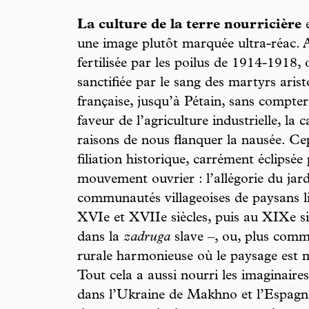
La culture de la terre nourricière
e
une image plutôt marquée ultra-réac. A
fertilisée par les poilus de 1914-1918,
sanctifiée par le sang des martyrs aris
française, jusqu’à Pétain, sans compt
faveur de l’agriculture industrielle, la
raisons de nous flanquer la nausée. Cep
filiation historique, carrément éclipsée p
mouvement ouvrier : l’allégorie du jard
communautés villageoises de paysans li
XVIe et XVIIe siècles, puis au XIXe si
dans la
zadruga
slave –, ou, plus comm
rurale harmonieuse où le paysage est m
Tout cela a aussi nourri les imaginair
dans l’Ukraine de Makhno et l’Espagne