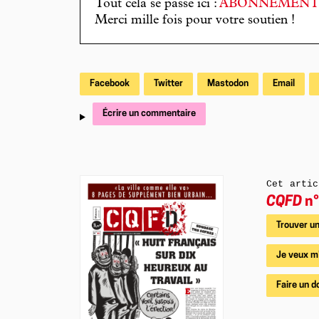
Tout cela se passe ici :
ABONNEMEN
Merci mille fois pour votre soutien !
Facebook
Twitter
Mastodon
Email
Écrire un commentaire
Cet artic
CQFD
n°
Trouver un
Je veux m
Faire un d