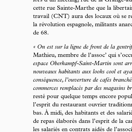
lors d’un meeting, rue de la Grange-aux
cette rue Sainte-Marthe que la liberta
travail (CNT) aura des locaux où se 
la révolution espagnole, militants anarc
de 68.
« On est sur la ligne de front de la gentr
Mathieu, membre de l’assoc’ qui s’occ
espace Oberkampf-Saint-Martin sont arr
nouveaux habitants aux looks cool et aya
conséquence, l’ouverture de cafés branchés,
commerces remplacés par des magasins bra
resté pour quelque temps encore popul
l’esprit du restaurant ouvrier traditionn
bas. À midi, des habitants et des salar
de repas élaborés dans l’esprit de la ca
les salariés en contrats aidés de l’assoc