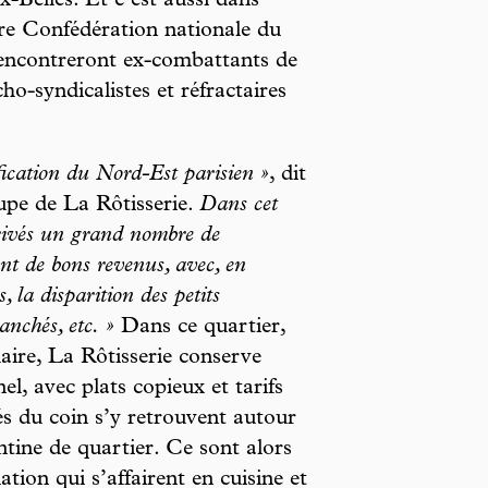
-Belles. Et c’est aussi dans
ire Confédération nationale du
rencontreront ex-combattants de
ho-syndicalistes et réfractaires
ification du Nord-Est parisien »
, dit
upe de La Rôtisserie.
Dans cet
ivés un grand nombre de
nt de bons revenus, avec, en
 la disparition des petits
nchés, etc. »
Dans ce quartier,
aire, La Rôtisserie conserve
el, avec plats copieux et tarifs
iés du coin s’y retrouvent autour
ntine de quartier. Ce sont alors
iation qui s’affairent en cuisine et