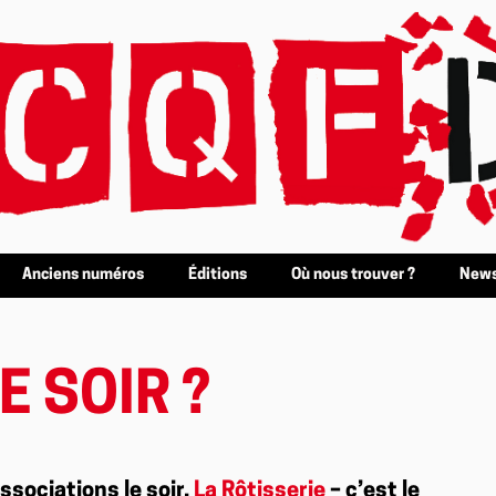
Anciens numéros
Éditions
Où nous trouver ?
News
E SOIR ?
ssociations le soir,
La Rôtisserie
– c’est le