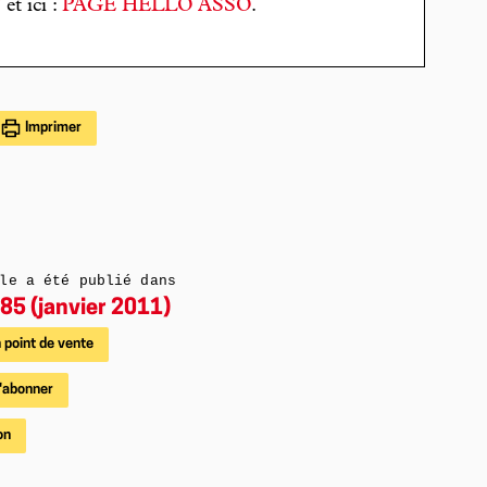
T
et ici :
PAGE HELLO ASSO
.
Imprimer
le a été publié dans
85 (janvier 2011)
 point de vente
'abonner
on