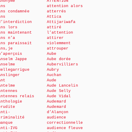
Anonyme
ATTENTION
ans
attention alors
ans condamnée
atterrés
ans
Attica
d’interdiction
Attijariwafa
ans lors
attiré
ans maintenant
l’attention
ans n’a
attirer
ans paraissait
violemment
ans,je
attrouper
m’aperçois
Aube
Anselm Jappe
Aube dorée
Anselme
Aubervilliers
Bellegarrigue
Aubry
Anslinger
Auchan
Ant
Aude
Antelme
Aude Lancelin
antennes
Aude Selly
antennes relais
Aude Vidal
anthologie
Audemard
érudite
Audemard
anti-
d’Alançon
criminalité
audience
manque
correctionnelle
anti-IVG
audience fleuve