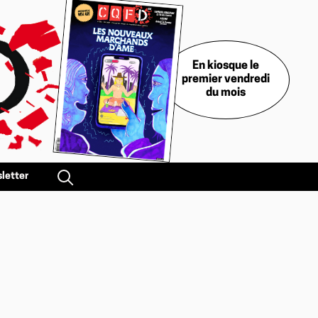
En kiosque le
premier vendredi
du mois
letter