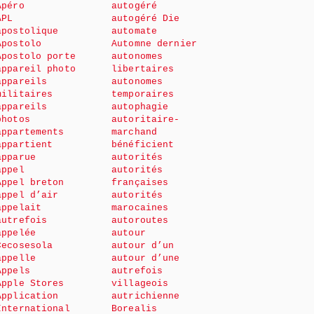
Apéro
autogéré
APL
autogéré Die
apostolique
automate
Apostolo
Automne dernier
Apostolo porte
autonomes
appareil photo
libertaires
appareils
autonomes
militaires
temporaires
appareils
autophagie
photos
autoritaire-
appartements
marchand
appartient
bénéficient
apparue
autorités
appel
autorités
Appel breton
françaises
appel d’air
autorités
appelait
marocaines
autrefois
autoroutes
appelée
autour
Cecosesola
autour d’un
appelle
autour d’une
Appels
autrefois
Apple Stores
villageois
Application
autrichienne
International
Borealis