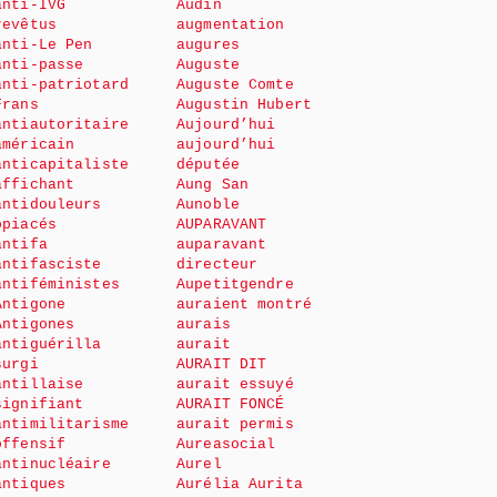
anti-IVG
Audin
revêtus
augmentation
anti-Le Pen
augures
anti-passe
Auguste
anti-patriotard
Auguste Comte
Frans
Augustin Hubert
antiautoritaire
Aujourd’hui
américain
aujourd’hui
anticapitaliste
députée
affichant
Aung San
antidouleurs
Aunoble
opiacés
AUPARAVANT
antifa
auparavant
antifasciste
directeur
antiféministes
Aupetitgendre
Antigone
auraient montré
Antigones
aurais
antiguérilla
aurait
surgi
AURAIT DIT
antillaise
aurait essuyé
signifiant
AURAIT FONCÉ
antimilitarisme
aurait permis
offensif
Aureasocial
antinucléaire
Aurel
antiques
Aurélia Aurita