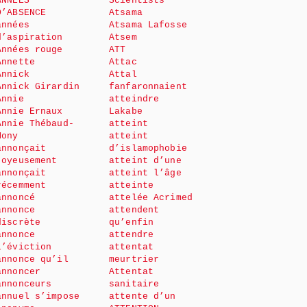
ANNÉES
Scientists
D’ABSENCE
Atsama
années
Atsama Lafosse
d’aspiration
Atsem
Années rouge
ATT
Annette
Attac
Annick
Attal
Annick Girardin
fanfaronnaient
Annie
atteindre
Annie Ernaux
Lakabe
Annie Thébaud-
atteint
Mony
atteint
annonçait
d’islamophobie
joyeusement
atteint d’une
annonçait
atteint l’âge
récemment
atteinte
annoncé
attelée Acrimed
annonce
attendent
discrète
qu’enfin
annonce
attendre
l’éviction
attentat
annonce qu’il
meurtrier
annoncer
Attentat
annonceurs
sanitaire
annuel s’impose
attente d’un