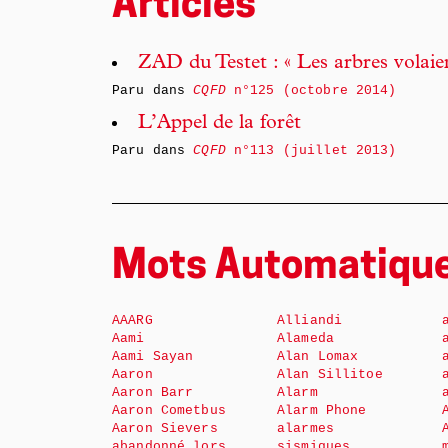
Articles
ZAD du Testet : « Les arbres volaie
Paru dans
CQFD
n°125 (octobre 2014)
L’Appel de la forêt
Paru dans
CQFD
n°113 (juillet 2013)
Mots Automatiqu
AAARG
Alliandi
Aami
Alameda
Aami Sayan
Alan Lomax
Aaron
Alan Sillitoe
Aaron Barr
Alarm
Aaron Cometbus
Alarm Phone
Aaron Sievers
alarmes
abandonné lors
sismiques