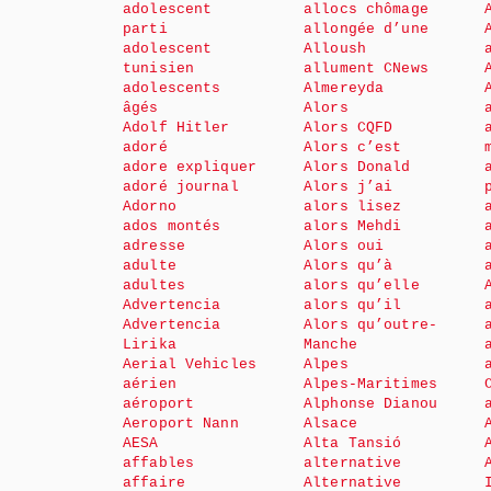
adolescent
allocs chômage
parti
allongée d’une
adolescent
Alloush
tunisien
allument CNews
adolescents
Almereyda
âgés
Alors
Adolf Hitler
Alors CQFD
adoré
Alors c’est
adore expliquer
Alors Donald
adoré journal
Alors j’ai
Adorno
alors lisez
ados montés
alors Mehdi
adresse
Alors oui
adulte
Alors qu’à
adultes
alors qu’elle
Advertencia
alors qu’il
Advertencia
Alors qu’outre-
Lirika
Manche
Aerial Vehicles
Alpes
aérien
Alpes-Maritimes
aéroport
Alphonse Dianou
Aeroport Nann
Alsace
AESA
Alta Tansió
affables
alternative
affaire
Alternative