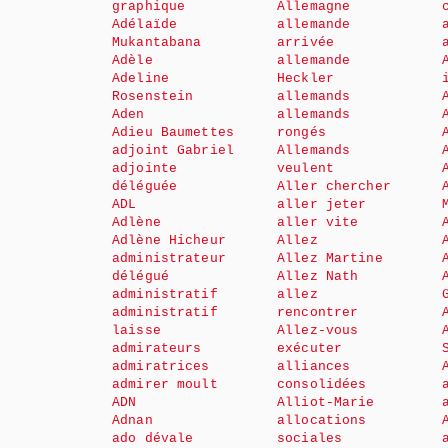
graphique
Allemagne
Adélaïde
allemande
Mukantabana
arrivée
Adèle
allemande
Adeline
Heckler
Rosenstein
allemands
Aden
allemands
Adieu Baumettes
rongés
adjoint Gabriel
Allemands
adjointe
veulent
déléguée
Aller chercher
ADL
aller jeter
Adlène
aller vite
Adlène Hicheur
Allez
administrateur
Allez Martine
délégué
Allez Nath
administratif
allez
administratif
rencontrer
laisse
Allez-vous
admirateurs
exécuter
admiratrices
alliances
admirer moult
consolidées
ADN
Alliot-Marie
Adnan
allocations
ado dévale
sociales