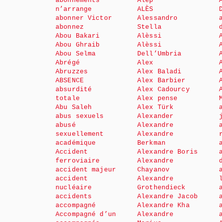
abonnements
Alep
n’arrange
ALÈS
abonner Victor
Alessandro
abonnez
Stella
Abou Bakari
Alèssi
Abou Ghraib
Alèssi
Abou Selma
Dell’Umbria
Abrégé
Alex
Abruzzes
Alex Baladi
ABSENCE
Alex Barbier
absurdité
Alex Cadourcy
totale
Alex pense
Abu Saleh
Alex Türk
abus sexuels
Alexander
abusé
Alexandre
sexuellement
Alexandre
académique
Berkman
Accident
Alexandre Boris
ferroviaire
Alexandre
accident majeur
Chayanov
accident
Alexandre
nucléaire
Grothendieck
accidents
Alexandre Jacob
accompagné
Alexandre Kha
Accompagné d’un
Alexandre