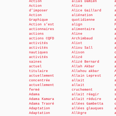
Action
alias Damien
Action
Alice
d’imposer
Alice Gaillard
Action
aliénation
Graphique
quotidienne
Action s’est
align
actionnaires
alimentaire
actions
Aline
actions CQFD
Archimbaud
activités
Aliot
activités
Aliou Sall
nautiques
Alison
activités
Alizé
saines
Alizé Bernard
actuel
Allah Akbar
titulaire
Allahou akbar
actuellement
Allain Leprest
concentrée
allait
actuellement
allait
fermé
cruchement
Adama
allait réagir
Adama Kamara
allait réduire
Adama Traoré
allées Gambetta
Adaptation
allées glauques
Adaptation
Allègre