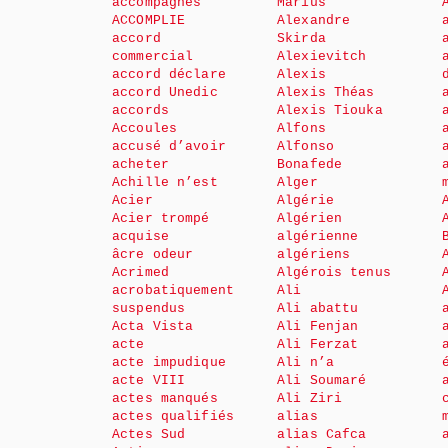
accompagnés
Marius
ACCOMPLIE
Alexandre
accord
Skirda
commercial
Alexievitch
accord déclare
Alexis
accord Unedic
Alexis Théas
accords
Alexis Tiouka
Accoules
Alfons
accusé d’avoir
Alfonso
acheter
Bonafede
Achille n’est
Alger
Acier
Algérie
Acier trompé
Algérien
acquise
algérienne
âcre odeur
algériens
Acrimed
Algérois tenus
acrobatiquement
Ali
suspendus
Ali abattu
Acta Vista
Ali Fenjan
acte
Ali Ferzat
acte impudique
Ali n’a
acte VIII
Ali Soumaré
actes manqués
Ali Ziri
actes qualifiés
alias
Actes Sud
alias Cafca