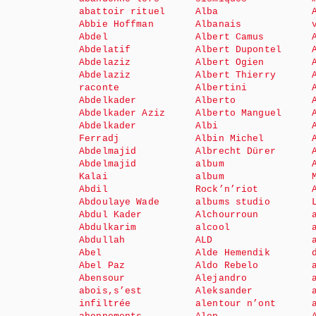
abattoir rituel
Alba
Abbie Hoffman
Albanais
Abdel
Albert Camus
Abdelatif
Albert Dupontel
Abdelaziz
Albert Ogien
Abdelaziz
Albert Thierry
raconte
Albertini
Abdelkader
Alberto
Abdelkader Aziz
Alberto Manguel
Abdelkader
Albi
Ferradj
Albin Michel
Abdelmajid
Albrecht Dürer
Abdelmajid
album
Kalai
album
Abdil
Rock’n’riot
Abdoulaye Wade
albums studio
Abdul Kader
Alchourroun
Abdulkarim
alcool
Abdullah
ALD
Abel
Alde Hemendik
Abel Paz
Aldo Rebelo
Abensour
Alejandro
abois,s’est
Aleksander
infiltrée
alentour n’ont