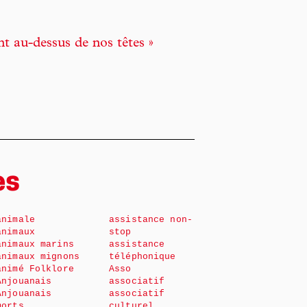
nt au-dessus de nos têtes »
es
animale
assistance non-
animaux
stop
animaux marins
assistance
animaux mignons
téléphonique
animé Folklore
Asso
Anjouanais
associatif
Anjouanais
associatif
morts
culturel