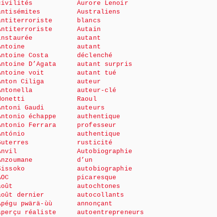
civilités
Aurore Lenoir
antisémites
Australiens
antiterroriste
blancs
Antiterroriste
Autain
instaurée
autant
Antoine
autant
Antoine Costa
déclenché
Antoine D’Agata
autant surpris
Antoine voit
autant tué
Anton Ciliga
auteur
Antonella
auteur-clé
Monetti
Raoul
Antoni Gaudi
auteurs
Antonio échappe
authentique
Antonio Ferrara
professeur
António
authentique
Guterres
rusticité
Anvil
Autobiographie
Anzoumane
d’un
Sissoko
autobiographie
AOC
picaresque
août
autochtones
août dernier
autocollants
Apégu pwärä-ùù
annonçant
aperçu réaliste
autoentrepreneurs