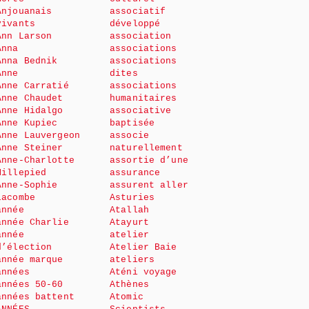
Anjouanais
associatif
vivants
développé
Ann Larson
association
Anna
associations
Anna Bednik
associations
Anne
dites
Anne Carratié
associations
Anne Chaudet
humanitaires
Anne Hidalgo
associative
Anne Kupiec
baptisée
Anne Lauvergeon
associe
Anne Steiner
naturellement
Anne-Charlotte
assortie d’une
Millepied
assurance
Anne-Sophie
assurent aller
Lacombe
Asturies
année
Atallah
année Charlie
Atayurt
année
atelier
d’élection
Atelier Baie
année marque
ateliers
années
Aténi voyage
années 50-60
Athènes
années battent
Atomic