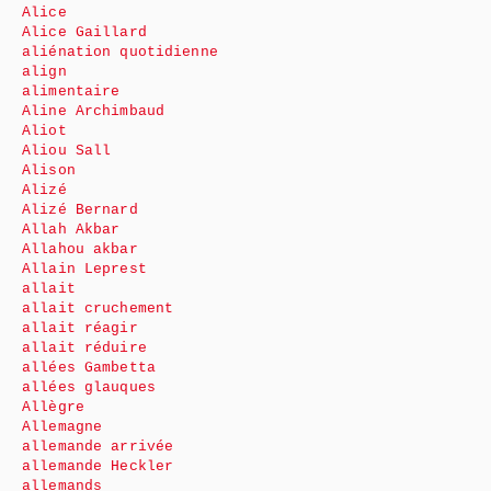
Alice
Alice Gaillard
aliénation quotidienne
align
alimentaire
Aline Archimbaud
Aliot
Aliou Sall
Alison
Alizé
Alizé Bernard
Allah Akbar
Allahou akbar
Allain Leprest
allait
allait cruchement
allait réagir
allait réduire
allées Gambetta
allées glauques
Allègre
Allemagne
allemande arrivée
allemande Heckler
allemands