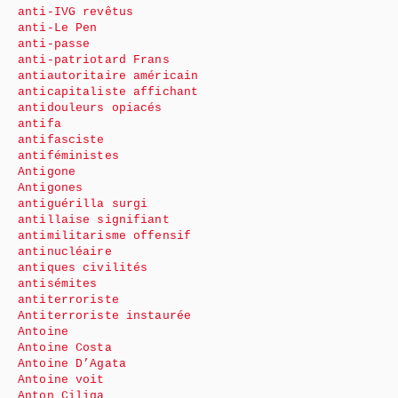
anti-IVG revêtus
anti-Le Pen
anti-passe
anti-patriotard Frans
antiautoritaire américain
anticapitaliste affichant
antidouleurs opiacés
antifa
antifasciste
antiféministes
Antigone
Antigones
antiguérilla surgi
antillaise signifiant
antimilitarisme offensif
antinucléaire
antiques civilités
antisémites
antiterroriste
Antiterroriste instaurée
Antoine
Antoine Costa
Antoine D’Agata
Antoine voit
Anton Ciliga