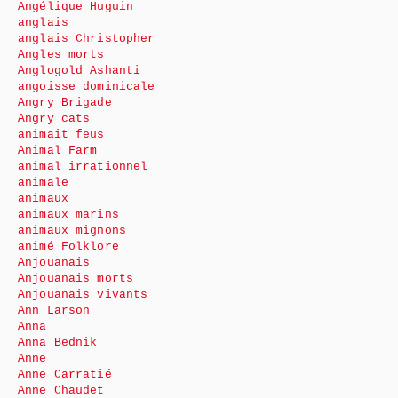
Angélique Huguin
anglais
anglais Christopher
Angles morts
Anglogold Ashanti
angoisse dominicale
Angry Brigade
Angry cats
animait feus
Animal Farm
animal irrationnel
animale
animaux
animaux marins
animaux mignons
animé Folklore
Anjouanais
Anjouanais morts
Anjouanais vivants
Ann Larson
Anna
Anna Bednik
Anne
Anne Carratié
Anne Chaudet