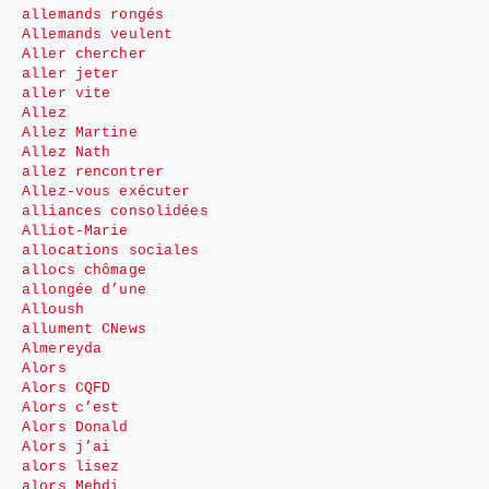
allemands rongés
Allemands veulent
Aller chercher
aller jeter
aller vite
Allez
Allez Martine
Allez Nath
allez rencontrer
Allez-vous exécuter
alliances consolidées
Alliot-Marie
allocations sociales
allocs chômage
allongée d’une
Alloush
allument CNews
Almereyda
Alors
Alors CQFD
Alors c’est
Alors Donald
Alors j’ai
alors lisez
alors Mehdi