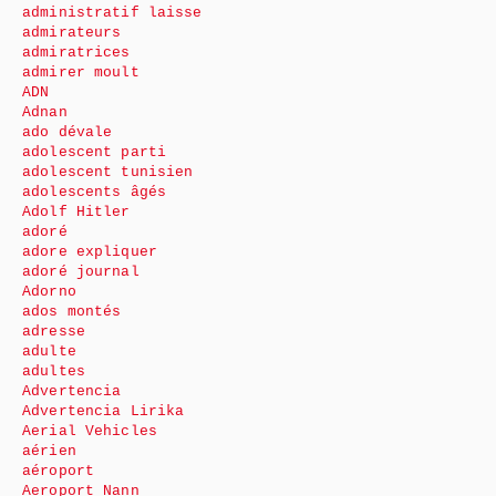
administratif laisse
admirateurs
admiratrices
admirer moult
ADN
Adnan
ado dévale
adolescent parti
adolescent tunisien
adolescents âgés
Adolf Hitler
adoré
adore expliquer
adoré journal
Adorno
ados montés
adresse
adulte
adultes
Advertencia
Advertencia Lirika
Aerial Vehicles
aérien
aéroport
Aeroport Nann