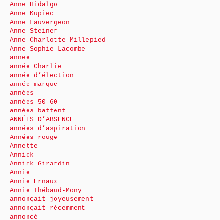
Anne Hidalgo
Anne Kupiec
Anne Lauvergeon
Anne Steiner
Anne-Charlotte Millepied
Anne-Sophie Lacombe
année
année Charlie
année d’élection
année marque
années
années 50-60
années battent
ANNÉES D’ABSENCE
années d’aspiration
Années rouge
Annette
Annick
Annick Girardin
Annie
Annie Ernaux
Annie Thébaud-Mony
annonçait joyeusement
annonçait récemment
annoncé