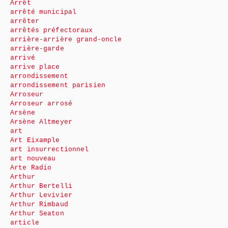
Arrêt
arrêté municipal
arrêter
arrêtés préfectoraux
arrière-arrière grand-oncle
arrière-garde
arrivé
arrive place
arrondissement
arrondissement parisien
Arroseur
Arroseur arrosé
Arsène
Arsène Altmeyer
art
Art Eixample
art insurrectionnel
art nouveau
Arte Radio
Arthur
Arthur Bertelli
Arthur Levivier
Arthur Rimbaud
Arthur Seaton
article