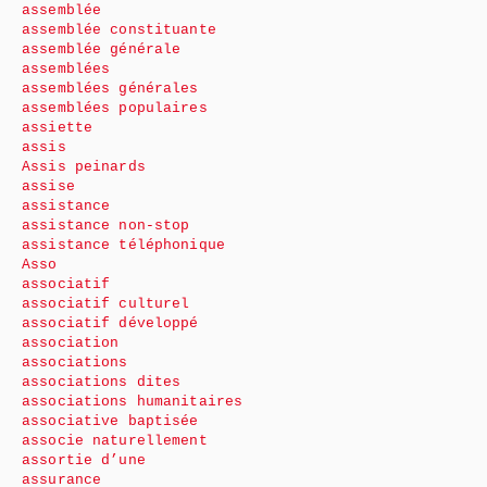
assemblée
assemblée constituante
assemblée générale
assemblées
assemblées générales
assemblées populaires
assiette
assis
Assis peinards
assise
assistance
assistance non-stop
assistance téléphonique
Asso
associatif
associatif culturel
associatif développé
association
associations
associations dites
associations humanitaires
associative baptisée
associe naturellement
assortie d’une
assurance