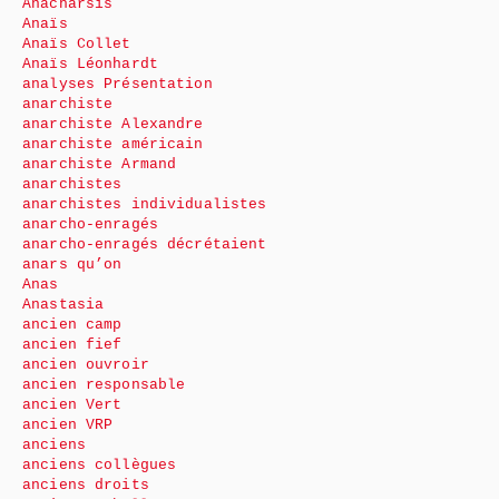
Anacharsis
Anaïs
Anaïs Collet
Anaïs Léonhardt
analyses Présentation
anarchiste
anarchiste Alexandre
anarchiste américain
anarchiste Armand
anarchistes
anarchistes individualistes
anarcho-enragés
anarcho-enragés décrétaient
anars qu’on
Anas
Anastasia
ancien camp
ancien fief
ancien ouvroir
ancien responsable
ancien Vert
ancien VRP
anciens
anciens collègues
anciens droits