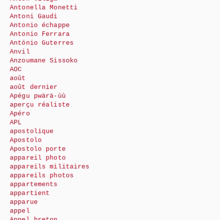
Antonella Monetti
Antoni Gaudi
Antonio échappe
Antonio Ferrara
António Guterres
Anvil
Anzoumane Sissoko
AOC
août
août dernier
Apégu pwärä-ùù
aperçu réaliste
Apéro
APL
apostolique
Apostolo
Apostolo porte
appareil photo
appareils militaires
appareils photos
appartements
appartient
apparue
appel
Appel breton