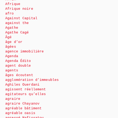
Afrique
Afrique noire
afro
Against Capital
against the
Agathe
Agathe Cagé
Âgé
âge d’or
âgées
agence immobilière
Agenda
Agenda Édito
agent double
agents
âges écoutent
agglomération d’immeubles
Aghiles Ouerdani
agissent réellement
agitateurs qu’elles
agraire
agraire Chayanov
agréable bâtiment
agréable oasis
agressé Nafissatou