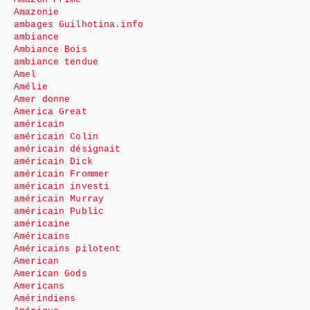
Amazonie
ambages Guilhotina.info
ambiance
Ambiance Bois
ambiance tendue
Amel
Amélie
Amer donne
America Great
américain
américain Colin
américain désignait
américain Dick
américain Frommer
américain investi
américain Murray
américain Public
américaine
Américains
Américains pilotent
American
American Gods
Americans
Amérindiens