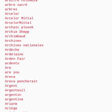
arbitre Colombia
arbre sacré
arbres
Arcelor
Arcelor Mittal
ArcelorMittal
archaïc plounk
Archie Shepp
Archimbaud
Archives
Archives nationales
Ardèche
Ardelaine
Arden Fair
ardents
Are
are you
Areva
Areva pencherait
Argent
Argenteuil
argentin
argentine
Ariane
Ariège