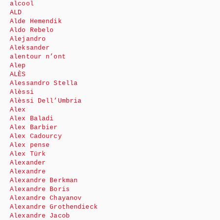
alcool
ALD
Alde Hemendik
Aldo Rebelo
Alejandro
Aleksander
alentour n’ont
Alep
ALÈS
Alessandro Stella
Alèssi
Alèssi Dell’Umbria
Alex
Alex Baladi
Alex Barbier
Alex Cadourcy
Alex pense
Alex Türk
Alexander
Alexandre
Alexandre Berkman
Alexandre Boris
Alexandre Chayanov
Alexandre Grothendieck
Alexandre Jacob