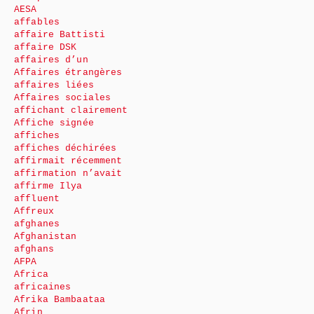
AESA
affables
affaire Battisti
affaire DSK
affaires d’un
Affaires étrangères
affaires liées
Affaires sociales
affichant clairement
Affiche signée
affiches
affiches déchirées
affirmait récemment
affirmation n’avait
affirme Ilya
affluent
Affreux
afghanes
Afghanistan
afghans
AFPA
Africa
africaines
Afrika Bambaataa
Afrin