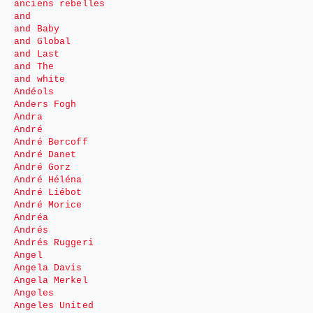
anciens rebelles
and
and Baby
and Global
and Last
and The
and white
Andéols
Anders Fogh
Andra
André
André Bercoff
André Danet
André Gorz
André Héléna
André Liébot
André Morice
Andréa
Andrés
Andrés Ruggeri
Angel
Angela Davis
Angela Merkel
Angeles
Angeles United