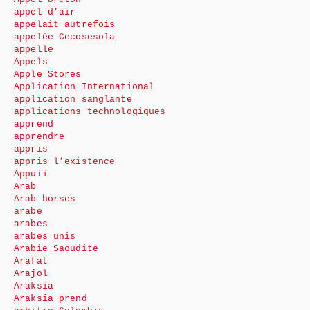
appel d’air
appelait autrefois
appelée Cecosesola
appelle
Appels
Apple Stores
Application International
application sanglante
applications technologiques
apprend
apprendre
appris
appris l’existence
Appuii
Arab
Arab horses
arabe
arabes
arabes unis
Arabie Saoudite
Arafat
Arajol
Araksia
Araksia prend