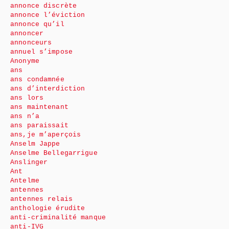
annonce discrète
annonce l’éviction
annonce qu’il
annoncer
annonceurs
annuel s’impose
Anonyme
ans
ans condamnée
ans d’interdiction
ans lors
ans maintenant
ans n’a
ans paraissait
ans,je m’aperçois
Anselm Jappe
Anselme Bellegarrigue
Anslinger
Ant
Antelme
antennes
antennes relais
anthologie érudite
anti-criminalité manque
anti-IVG