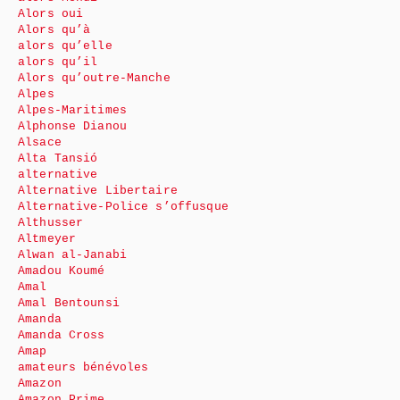
Alors oui
Alors qu’à
alors qu’elle
alors qu’il
Alors qu’outre-Manche
Alpes
Alpes-Maritimes
Alphonse Dianou
Alsace
Alta Tansió
alternative
Alternative Libertaire
Alternative-Police s’offusque
Althusser
Altmeyer
Alwan al-Janabi
Amadou Koumé
Amal
Amal Bentounsi
Amanda
Amanda Cross
Amap
amateurs bénévoles
Amazon
Amazon Prime