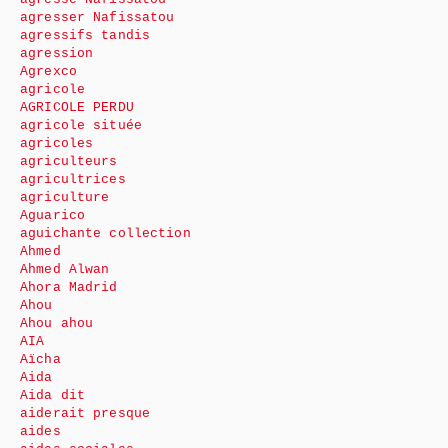
agresser Nafissatou
agressifs tandis
agression
Agrexco
agricole
AGRICOLE PERDU
agricole située
agricoles
agriculteurs
agricultrices
agriculture
Aguarico
aguichante collection
Ahmed
Ahmed Alwan
Ahora Madrid
Ahou
Ahou ahou
AIA
Aïcha
Aida
Aida dit
aiderait presque
aides