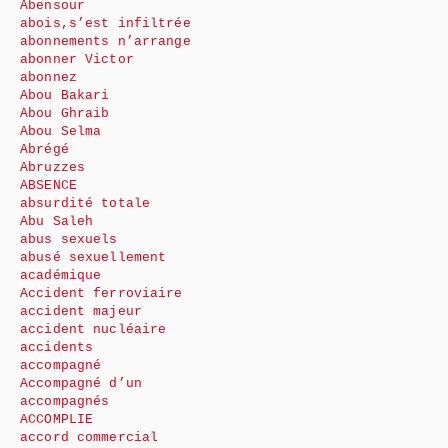
Abensour
abois,s’est infiltrée
abonnements n’arrange
abonner Victor
abonnez
Abou Bakari
Abou Ghraib
Abou Selma
Abrégé
Abruzzes
ABSENCE
absurdité totale
Abu Saleh
abus sexuels
abusé sexuellement
académique
Accident ferroviaire
accident majeur
accident nucléaire
accidents
accompagné
Accompagné d’un
accompagnés
ACCOMPLIE
accord commercial