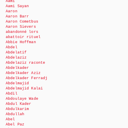
Aami
Aami Sayan
Aaron
Aaron Barr
Aaron Cometbus
Aaron Sievers
abandonné lors
abattoir rituel
Abbie Hoffman
Abdel
Abdelatif
Abdelaziz
Abdelaziz raconte
Abdelkader
Abdelkader Aziz
Abdelkader Ferradj
Abdelmajid
Abdelmajid Kalai
Abdil
Abdoulaye Wade
Abdul Kader
Abdulkarim
Abdullah
Abel
Abel Paz