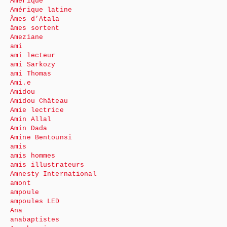
Amérique
Amérique latine
Âmes d’Atala
âmes sortent
Ameziane
ami
ami lecteur
ami Sarkozy
ami Thomas
Ami.e
Amidou
Amidou Château
Amie lectrice
Amin Allal
Amin Dada
Amine Bentounsi
amis
amis hommes
amis illustrateurs
Amnesty International
amont
ampoule
ampoules LED
Ana
anabaptistes