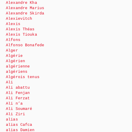
Alexandre Kha
Alexandre Marius
Alexandre Skirda
Alexievitch
Alexis
Alexis Théas
Alexis Tiouka
Alfons
Alfonso Bonafede
Alger
Algérie
Algérien
algérienne
algériens
Algérois tenus
Ali
Ali abattu
Ali Fenjan
Ali Ferzat
Ali n’a
Ali Soumaré
Ali Ziri
alias
alias Cafca
alias Damien