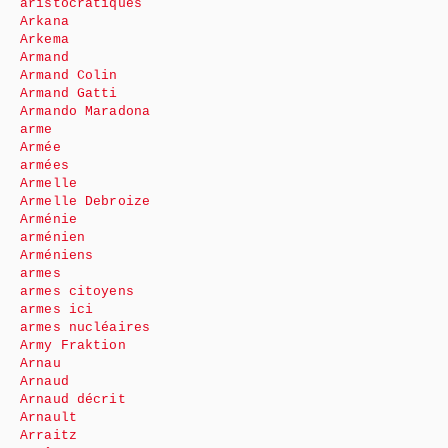
aristocratiques
Arkana
Arkema
Armand
Armand Colin
Armand Gatti
Armando Maradona
arme
Armée
armées
Armelle
Armelle Debroize
Arménie
arménien
Arméniens
armes
armes citoyens
armes ici
armes nucléaires
Army Fraktion
Arnau
Arnaud
Arnaud décrit
Arnault
Arraitz