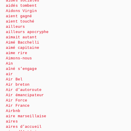
aides sociales
aidés tombent
Aidons Virgin
aient gagné
aient touché
ailleurs
ailleurs apocryphe
aimait autant
Aimé Bacchelli
aimé capitaine
aime rire
Aimons-nous
Ain
aîné s’engage
air
Air Bel
Air breton
Air d’autoroute
Air émancipateur
Air Force
Air France
Airbnb
aire marseillaise
aires
aires d’accueil