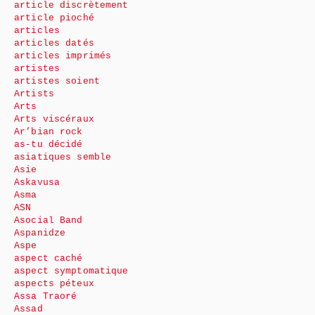
article discrètement
article pioché
articles
articles datés
articles imprimés
artistes
artistes soient
Artists
Arts
Arts viscéraux
Ar’bian rock
as-tu décidé
asiatiques semble
Asie
Askavusa
Asma
ASN
Asocial Band
Aspanidze
Aspe
aspect caché
aspect symptomatique
aspects péteux
Assa Traoré
Assad