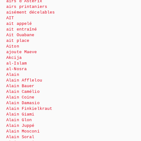
airs d’Astérix
airs printaniers
aisément décelables
AIT
ait appelé
ait entraîné
Ait Ouabane
ait place
Aiton
ajoute Maeve
Akcija
al-Islam
al-Nosra
Alain
Alain Afflelou
Alain Bauer
Alain Camélio
Alain Coine
Alain Damasio
Alain Finkielkraut
Alain Giami
Alain Glon
Alain Juppé
Alain Mosconi
Alain Soral