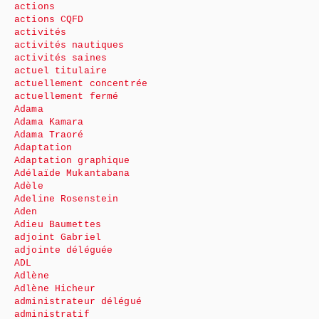
actions
actions CQFD
activités
activités nautiques
activités saines
actuel titulaire
actuellement concentrée
actuellement fermé
Adama
Adama Kamara
Adama Traoré
Adaptation
Adaptation graphique
Adélaïde Mukantabana
Adèle
Adeline Rosenstein
Aden
Adieu Baumettes
adjoint Gabriel
adjointe déléguée
ADL
Adlène
Adlène Hicheur
administrateur délégué
administratif