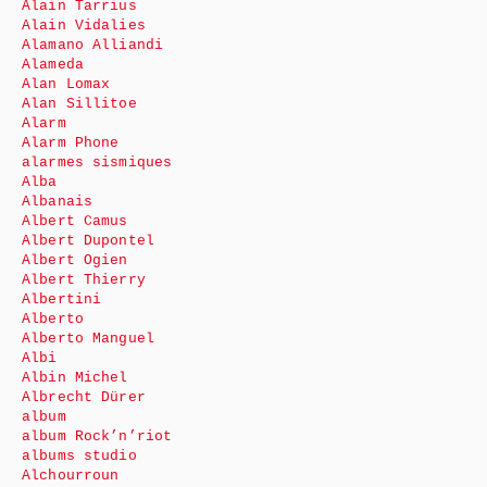
Alain Tarrius
Alain Vidalies
Alamano Alliandi
Alameda
Alan Lomax
Alan Sillitoe
Alarm
Alarm Phone
alarmes sismiques
Alba
Albanais
Albert Camus
Albert Dupontel
Albert Ogien
Albert Thierry
Albertini
Alberto
Alberto Manguel
Albi
Albin Michel
Albrecht Dürer
album
album Rock’n’riot
albums studio
Alchourroun