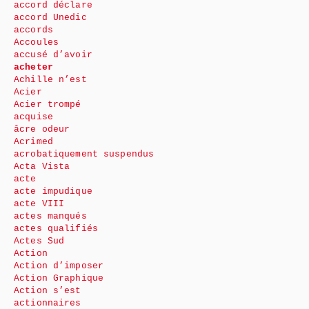
accord déclare
accord Unedic
accords
Accoules
accusé d’avoir
acheter
Achille n’est
Acier
Acier trompé
acquise
âcre odeur
Acrimed
acrobatiquement suspendus
Acta Vista
acte
acte impudique
acte VIII
actes manqués
actes qualifiés
Actes Sud
Action
Action d’imposer
Action Graphique
Action s’est
actionnaires