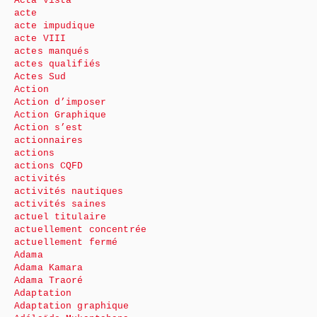
Acta Vista
acte
acte impudique
acte VIII
actes manqués
actes qualifiés
Actes Sud
Action
Action d’imposer
Action Graphique
Action s’est
actionnaires
actions
actions CQFD
activités
activités nautiques
activités saines
actuel titulaire
actuellement concentrée
actuellement fermé
Adama
Adama Kamara
Adama Traoré
Adaptation
Adaptation graphique