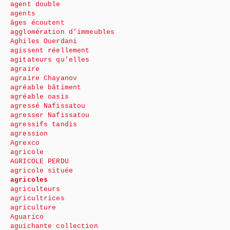
agent double
agents
âges écoutent
agglomération d’immeubles
Aghiles Ouerdani
agissent réellement
agitateurs qu’elles
agraire
agraire Chayanov
agréable bâtiment
agréable oasis
agressé Nafissatou
agresser Nafissatou
agressifs tandis
agression
Agrexco
agricole
AGRICOLE PERDU
agricole située
agricoles
agriculteurs
agricultrices
agriculture
Aguarico
aguichante collection