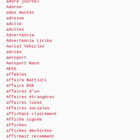
adoré journal
Adorno
ados montés
adresse
adulte
adultes
Advertencia
Advertencia Lirika
Aerial Vehicles
aérien
aéroport
Aeroport Nann
AESA
affables
affaire Battisti
affaire DSK
affaires d’un
Affaires étrangères
affaires liées
Affaires sociales
affichant clairement
Affiche signée
affiches
affiches déchirées
affirmait récemment