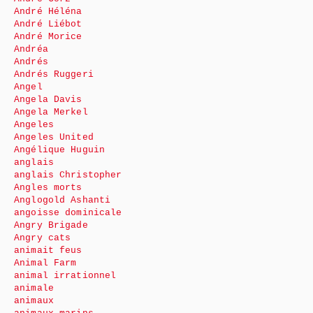
André Héléna
André Liébot
André Morice
Andréa
Andrés
Andrés Ruggeri
Angel
Angela Davis
Angela Merkel
Angeles
Angeles United
Angélique Huguin
anglais
anglais Christopher
Angles morts
Anglogold Ashanti
angoisse dominicale
Angry Brigade
Angry cats
animait feus
Animal Farm
animal irrationnel
animale
animaux