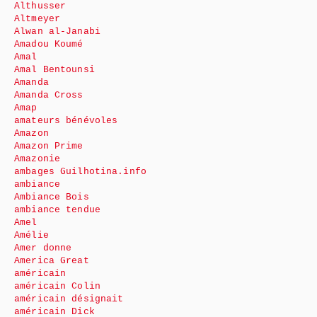
Althusser
Altmeyer
Alwan al-Janabi
Amadou Koumé
Amal
Amal Bentounsi
Amanda
Amanda Cross
Amap
amateurs bénévoles
Amazon
Amazon Prime
Amazonie
ambages Guilhotina.info
ambiance
Ambiance Bois
ambiance tendue
Amel
Amélie
Amer donne
America Great
américain
américain Colin
américain désignait
américain Dick