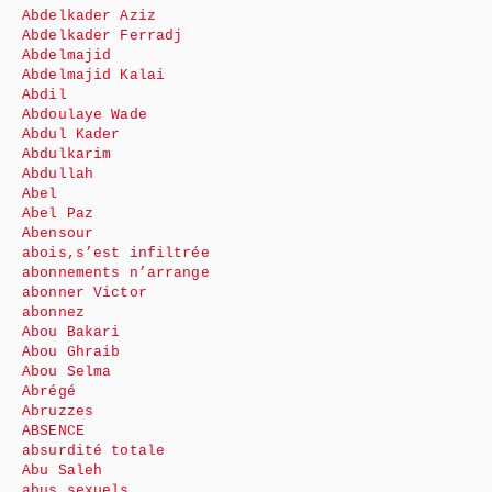
Abdelkader Aziz
Abdelkader Ferradj
Abdelmajid
Abdelmajid Kalai
Abdil
Abdoulaye Wade
Abdul Kader
Abdulkarim
Abdullah
Abel
Abel Paz
Abensour
abois,s’est infiltrée
abonnements n’arrange
abonner Victor
abonnez
Abou Bakari
Abou Ghraib
Abou Selma
Abrégé
Abruzzes
ABSENCE
absurdité totale
Abu Saleh
abus sexuels