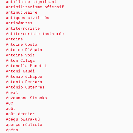
antillaise signifiant
antimilitarisme offensif
antinucléaire
antiques civilités
antisémites
antiterroriste
Antiterroriste instaurée
Antoine
Antoine Costa
Antoine D’Agata
Antoine voit
Anton Ciliga
Antonella Monetti
Antoni Gaudi
Antonio échappe
Antonio Ferrara
António Guterres
Anvil
Anzoumane Sissoko
AOC
août
août dernier
Apégu pwärä-ùù
aperçu réaliste
Apéro