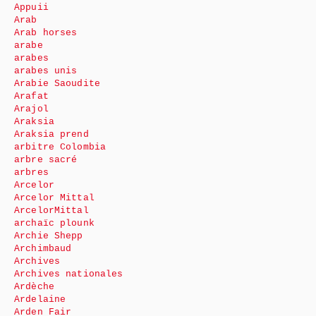
Appuii
Arab
Arab horses
arabe
arabes
arabes unis
Arabie Saoudite
Arafat
Arajol
Araksia
Araksia prend
arbitre Colombia
arbre sacré
arbres
Arcelor
Arcelor Mittal
ArcelorMittal
archaïc plounk
Archie Shepp
Archimbaud
Archives
Archives nationales
Ardèche
Ardelaine
Arden Fair