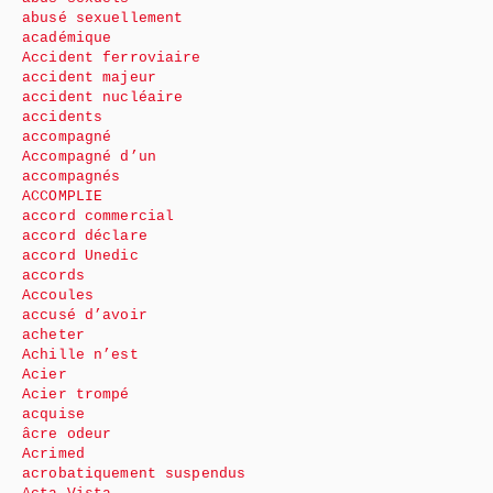
abusé sexuellement
académique
Accident ferroviaire
accident majeur
accident nucléaire
accidents
accompagné
Accompagné d’un
accompagnés
ACCOMPLIE
accord commercial
accord déclare
accord Unedic
accords
Accoules
accusé d’avoir
acheter
Achille n’est
Acier
Acier trompé
acquise
âcre odeur
Acrimed
acrobatiquement suspendus