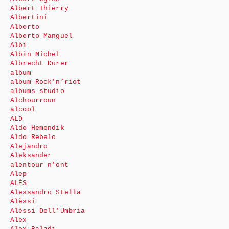
Albert Thierry
Albertini
Alberto
Alberto Manguel
Albi
Albin Michel
Albrecht Dürer
album
album Rock’n’riot
albums studio
Alchourroun
alcool
ALD
Alde Hemendik
Aldo Rebelo
Alejandro
Aleksander
alentour n’ont
Alep
ALÈS
Alessandro Stella
Alèssi
Alèssi Dell’Umbria
Alex