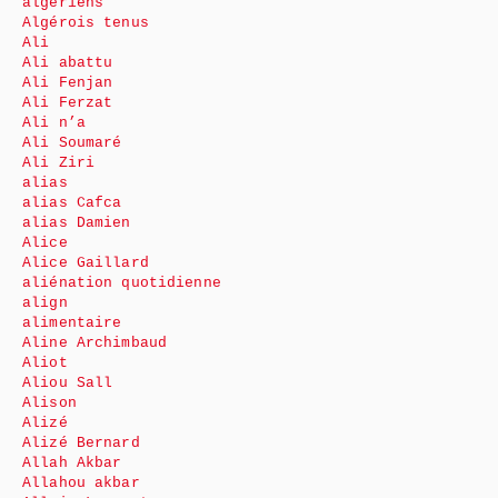
algériens
Algérois tenus
Ali
Ali abattu
Ali Fenjan
Ali Ferzat
Ali n’a
Ali Soumaré
Ali Ziri
alias
alias Cafca
alias Damien
Alice
Alice Gaillard
aliénation quotidienne
align
alimentaire
Aline Archimbaud
Aliot
Aliou Sall
Alison
Alizé
Alizé Bernard
Allah Akbar
Allahou akbar