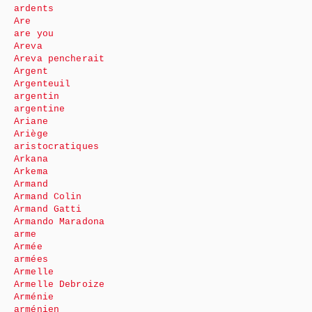
ardents
Are
are you
Areva
Areva pencherait
Argent
Argenteuil
argentin
argentine
Ariane
Ariège
aristocratiques
Arkana
Arkema
Armand
Armand Colin
Armand Gatti
Armando Maradona
arme
Armée
armées
Armelle
Armelle Debroize
Arménie
arménien