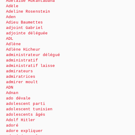
Adélaïde Mukantabana
Adèle
Adeline Rosenstein
Aden
Adieu Baumettes
adjoint Gabriel
adjointe déléguée
ADL
Adlène
Adlène Hicheur
administrateur délégué
administratif
administratif laisse
admirateurs
admiratrices
admirer moult
ADN
Adnan
ado dévale
adolescent parti
adolescent tunisien
adolescents âgés
Adolf Hitler
adoré
adore expliquer