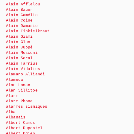
Alain Afflelou
Alain Bauer
Alain Camélio
Alain Coine
Alain Damasio
Alain Finkielkraut
Alain Giami
Alain Glon
Alain Juppé
Alain Mosconi
Alain Soral
Alain Tarrius
Alain Vidalies
Alamano Alliandi
Alameda
Alan Lomax
Alan Sillitoe
Alarm
Alarm Phone
alarmes sismiques
Alba
Albanais
Albert Camus
Albert Dupontel
Albert Ogien