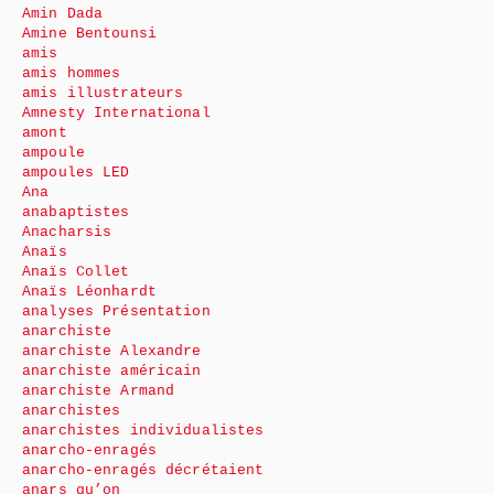
Amin Dada
Amine Bentounsi
amis
amis hommes
amis illustrateurs
Amnesty International
amont
ampoule
ampoules LED
Ana
anabaptistes
Anacharsis
Anaïs
Anaïs Collet
Anaïs Léonhardt
analyses Présentation
anarchiste
anarchiste Alexandre
anarchiste américain
anarchiste Armand
anarchistes
anarchistes individualistes
anarcho-enragés
anarcho-enragés décrétaient
anars qu’on