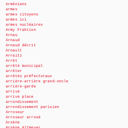
Arméniens
armes
armes citoyens
armes ici
armes nucléaires
Army Fraktion
Arnau
Arnaud
Arnaud décrit
Arnault
Arraitz
Arrêt
arrêté municipal
arrêter
arrêtés préfectoraux
arrière-arrière grand-oncle
arrière-garde
arrivé
arrive place
arrondissement
arrondissement parisien
Arroseur
Arroseur arrosé
Arsène
Arsène Altmeyer