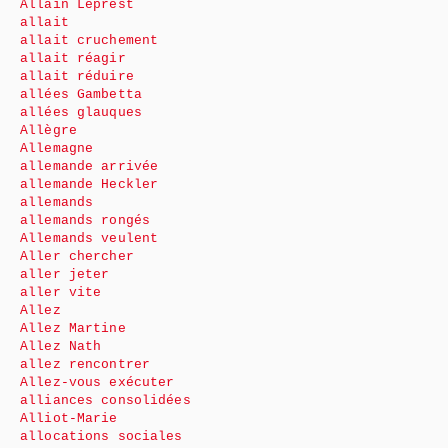
Allain Leprest
allait
allait cruchement
allait réagir
allait réduire
allées Gambetta
allées glauques
Allègre
Allemagne
allemande arrivée
allemande Heckler
allemands
allemands rongés
Allemands veulent
Aller chercher
aller jeter
aller vite
Allez
Allez Martine
Allez Nath
allez rencontrer
Allez-vous exécuter
alliances consolidées
Alliot-Marie
allocations sociales