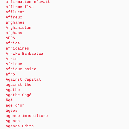
affirmation n’avait
affirme Ilya
affluent
Affreux
afghanes
Afghanistan
afghans
AFPA
Africa
africaines
Afrika Bambaataa
Afrin
Afrique
Afrique noire
afro
Against Capital
against the
Agathe
Agathe Cagé
Âgé
âge d’or
âgées
agence immobilière
Agenda
Agenda Édito