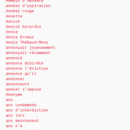
ANNÉES D’ABSENCE
années d’aspiration
Années rouge
Annette
Annick
Annick Girardin
Annie
Annie Ernaux
Annie Thébaud-Mony
annonçait joyeusement
annonçait récemment
annoncé
annonce discrète
annonce l’éviction
annonce qu’il
annoncer
annonceurs
annuel s’impose
Anonyme
ans
ans condamnée
ans d’interdiction
ans lors
ans maintenant
ans n’a