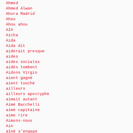
Ahmed
Ahmed Alwan
Ahora Madrid
Ahou
Ahou ahou
AIA
Aïcha
Aida
Aida dit
aiderait presque
aides
aides sociales
aidés tombent
Aidons Virgin
aient gagné
aient touché
ailleurs
ailleurs apocryphe
aimait autant
Aimé Bacchelli
aimé capitaine
aime rire
Aimons-nous
Ain
aîné s’engage