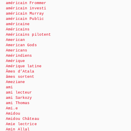
américain Frommer
américain investi
américain Murray
américain Public
américaine
Américains
Américains pilotent
American
American Gods
Americans
Amérindiens
Amérique
Amérique latine
Âmes d’Atala
âmes sortent
Ameziane
ami
ami lecteur
ami Sarkozy
ami Thomas
Ami.e
Amidou
Amidou Château
Amie lectrice
Amin Allal