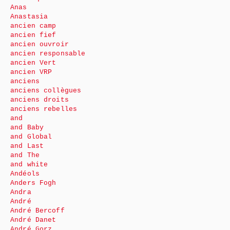
Anas
Anastasia
ancien camp
ancien fief
ancien ouvroir
ancien responsable
ancien Vert
ancien VRP
anciens
anciens collègues
anciens droits
anciens rebelles
and
and Baby
and Global
and Last
and The
and white
Andéols
Anders Fogh
Andra
André
André Bercoff
André Danet
André Gorz