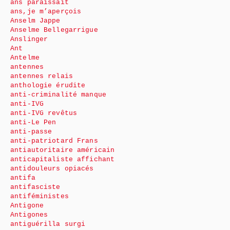
ans paraissait
ans,je m’aperçois
Anselm Jappe
Anselme Bellegarrigue
Anslinger
Ant
Antelme
antennes
antennes relais
anthologie érudite
anti-criminalité manque
anti-IVG
anti-IVG revêtus
anti-Le Pen
anti-passe
anti-patriotard Frans
antiautoritaire américain
anticapitaliste affichant
antidouleurs opiacés
antifa
antifasciste
antiféministes
Antigone
Antigones
antiguérilla surgi