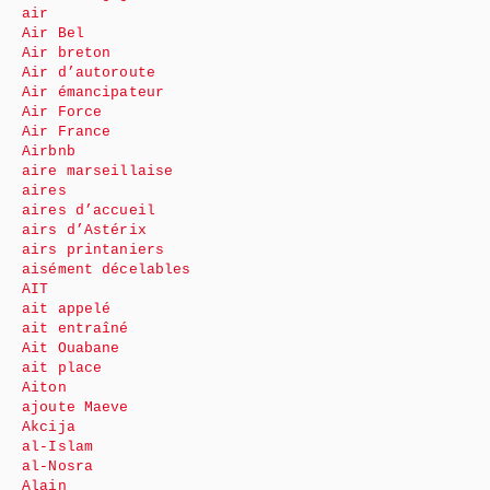
air
Air Bel
Air breton
Air d’autoroute
Air émancipateur
Air Force
Air France
Airbnb
aire marseillaise
aires
aires d’accueil
airs d’Astérix
airs printaniers
aisément décelables
AIT
ait appelé
ait entraîné
Ait Ouabane
ait place
Aiton
ajoute Maeve
Akcija
al-Islam
al-Nosra
Alain