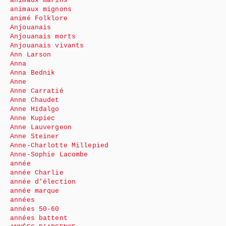
animaux marins
animaux mignons
animé Folklore
Anjouanais
Anjouanais morts
Anjouanais vivants
Ann Larson
Anna
Anna Bednik
Anne
Anne Carratié
Anne Chaudet
Anne Hidalgo
Anne Kupiec
Anne Lauvergeon
Anne Steiner
Anne-Charlotte Millepied
Anne-Sophie Lacombe
année
année Charlie
année d’élection
année marque
années
années 50-60
années battent