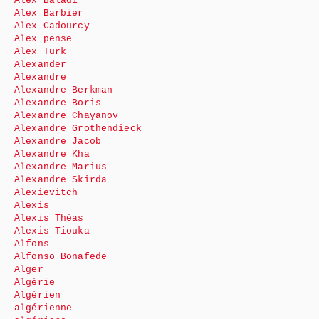
Alex Baladi
Alex Barbier
Alex Cadourcy
Alex pense
Alex Türk
Alexander
Alexandre
Alexandre Berkman
Alexandre Boris
Alexandre Chayanov
Alexandre Grothendieck
Alexandre Jacob
Alexandre Kha
Alexandre Marius
Alexandre Skirda
Alexievitch
Alexis
Alexis Théas
Alexis Tiouka
Alfons
Alfonso Bonafede
Alger
Algérie
Algérien
algérienne