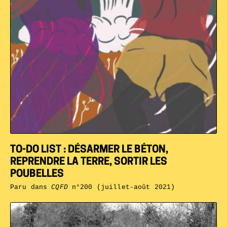
TO-DO LIST : DÉSARMER LE BÉTON,
REPRENDRE LA TERRE, SORTIR LES
POUBELLES
Paru dans
CQFD
n°200 (juillet-août 2021)