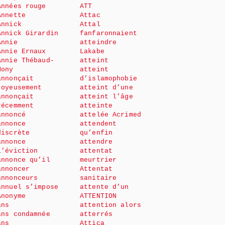
Années rouge
ATT
Annette
Attac
Annick
Attal
Annick Girardin
fanfaronnaient
Annie
atteindre
Annie Ernaux
Lakabe
Annie Thébaud-
atteint
Mony
atteint
annonçait
d’islamophobie
joyeusement
atteint d’une
annonçait
atteint l’âge
récemment
atteinte
annoncé
attelée Acrimed
annonce
attendent
discrète
qu’enfin
annonce
attendre
l’éviction
attentat
annonce qu’il
meurtrier
annoncer
Attentat
annonceurs
sanitaire
annuel s’impose
attente d’un
Anonyme
ATTENTION
ans
attention alors
ans condamnée
atterrés
ans
Attica