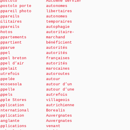
Apostolo
Automne dernier
Apostolo porte
autonomes
appareil photo
libertaires
appareils
autonomes
militaires
temporaires
appareils
autophagie
photos
autoritaire-
appartements
marchand
appartient
bénéficient
apparue
autorités
appel
autorités
Appel breton
françaises
appel d’air
autorités
appelait
marocaines
autrefois
autoroutes
appelée
autour
Cecosesola
autour d’un
appelle
autour d’une
Appels
autrefois
Apple Stores
villageois
Application
autrichienne
International
Borealis
application
Auvergnates
sanglante
Auvergnates
applications
venant