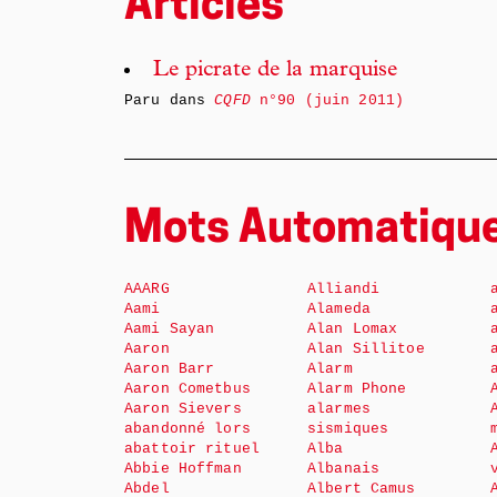
Articles
Le picrate de la marquise
Paru dans
CQFD
n°90 (juin 2011)
Mots Automatiqu
AAARG
Alliandi
Aami
Alameda
Aami Sayan
Alan Lomax
Aaron
Alan Sillitoe
Aaron Barr
Alarm
Aaron Cometbus
Alarm Phone
Aaron Sievers
alarmes
abandonné lors
sismiques
abattoir rituel
Alba
Abbie Hoffman
Albanais
Abdel
Albert Camus