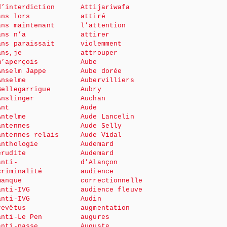
d’interdiction
Attijariwafa
ans lors
attiré
ans maintenant
l’attention
ans n’a
attirer
ans paraissait
violemment
ans,je
attrouper
m’aperçois
Aube
Anselm Jappe
Aube dorée
Anselme
Aubervilliers
Bellegarrigue
Aubry
Anslinger
Auchan
Ant
Aude
Antelme
Aude Lancelin
antennes
Aude Selly
antennes relais
Aude Vidal
anthologie
Audemard
érudite
Audemard
anti-
d’Alançon
criminalité
audience
manque
correctionnelle
anti-IVG
audience fleuve
anti-IVG
Audin
revêtus
augmentation
anti-Le Pen
augures
anti-passe
Auguste