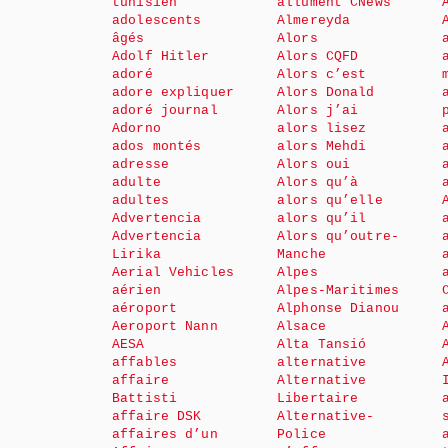
tunisien
allument CNews
adolescents
Almereyda
âgés
Alors
Adolf Hitler
Alors CQFD
adoré
Alors c’est
adore expliquer
Alors Donald
adoré journal
Alors j’ai
Adorno
alors lisez
ados montés
alors Mehdi
adresse
Alors oui
adulte
Alors qu’à
adultes
alors qu’elle
Advertencia
alors qu’il
Advertencia
Alors qu’outre-
Lirika
Manche
Aerial Vehicles
Alpes
aérien
Alpes-Maritimes
aéroport
Alphonse Dianou
Aeroport Nann
Alsace
AESA
Alta Tansió
affables
alternative
affaire
Alternative
Battisti
Libertaire
affaire DSK
Alternative-
affaires d’un
Police