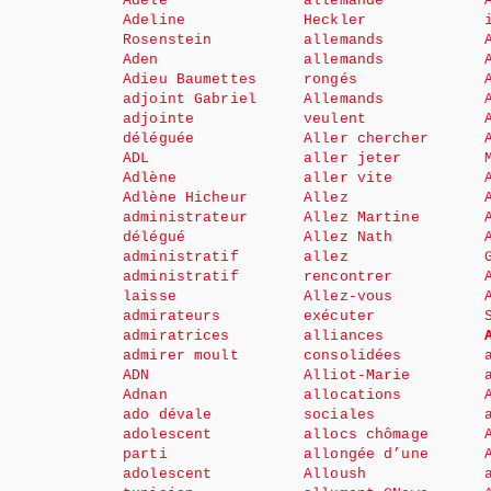
Adèle
allemande
Adeline
Heckler
Rosenstein
allemands
Aden
allemands
Adieu Baumettes
rongés
adjoint Gabriel
Allemands
adjointe
veulent
déléguée
Aller chercher
ADL
aller jeter
Adlène
aller vite
Adlène Hicheur
Allez
administrateur
Allez Martine
délégué
Allez Nath
administratif
allez
administratif
rencontrer
laisse
Allez-vous
admirateurs
exécuter
admiratrices
alliances
admirer moult
consolidées
ADN
Alliot-Marie
Adnan
allocations
ado dévale
sociales
adolescent
allocs chômage
parti
allongée d’une
adolescent
Alloush