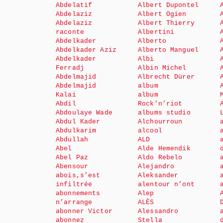
Abdelatif
Albert Dupontel
Abdelaziz
Albert Ogien
Abdelaziz
Albert Thierry
raconte
Albertini
Abdelkader
Alberto
Abdelkader Aziz
Alberto Manguel
Abdelkader
Albi
Ferradj
Albin Michel
Abdelmajid
Albrecht Dürer
Abdelmajid
album
Kalai
album
Abdil
Rock’n’riot
Abdoulaye Wade
albums studio
Abdul Kader
Alchourroun
Abdulkarim
alcool
Abdullah
ALD
Abel
Alde Hemendik
Abel Paz
Aldo Rebelo
Abensour
Alejandro
abois,s’est
Aleksander
infiltrée
alentour n’ont
abonnements
Alep
n’arrange
ALÈS
abonner Victor
Alessandro
abonnez
Stella