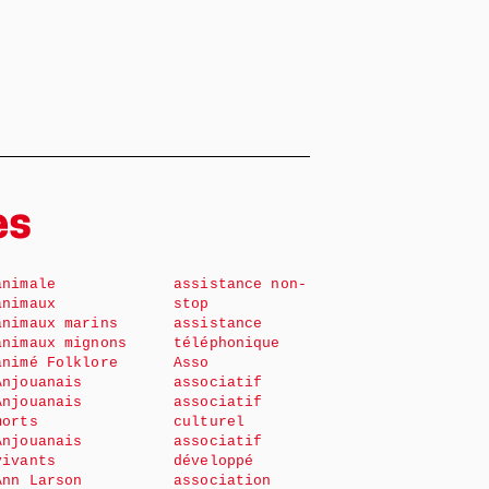
es
animale
assistance non-
animaux
stop
animaux marins
assistance
animaux mignons
téléphonique
animé Folklore
Asso
Anjouanais
associatif
Anjouanais
associatif
morts
culturel
Anjouanais
associatif
vivants
développé
Ann Larson
association