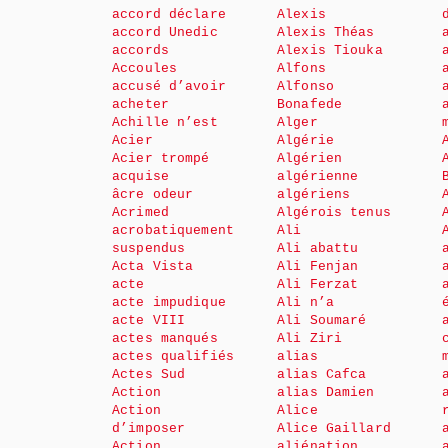
accord déclare
Alexis
accord Unedic
Alexis Théas
accords
Alexis Tiouka
Accoules
Alfons
accusé d’avoir
Alfonso
acheter
Bonafede
Achille n’est
Alger
Acier
Algérie
Acier trompé
Algérien
acquise
algérienne
âcre odeur
algériens
Acrimed
Algérois tenus
acrobatiquement
Ali
suspendus
Ali abattu
Acta Vista
Ali Fenjan
acte
Ali Ferzat
acte impudique
Ali n’a
acte VIII
Ali Soumaré
actes manqués
Ali Ziri
actes qualifiés
alias
Actes Sud
alias Cafca
Action
alias Damien
Action
Alice
d’imposer
Alice Gaillard
Action
aliénation