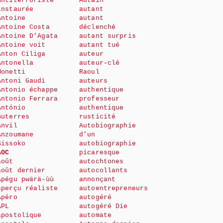
Antiterroriste
Autain
instaurée
autant
Antoine
autant
Antoine Costa
déclenché
Antoine D’Agata
autant surpris
Antoine voit
autant tué
Anton Ciliga
auteur
Antonella
auteur-clé
Monetti
Raoul
Antoni Gaudi
auteurs
Antonio échappe
authentique
Antonio Ferrara
professeur
António
authentique
Guterres
rusticité
Anvil
Autobiographie
Anzoumane
d’un
Sissoko
autobiographie
AOC
picaresque
août
autochtones
août dernier
autocollants
Apégu pwärä-ùù
annonçant
aperçu réaliste
autoentrepreneurs
Apéro
autogéré
APL
autogéré Die
apostolique
automate