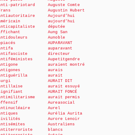
anti-patriotard
Auguste Comte
Frans
Augustin Hubert
antiautoritaire
Aujourd’hui
américain
aujourd’hui
anticapitaliste
députée
affichant
Aung San
antidouleurs
Aunoble
opiacés
AUPARAVANT
antifa
auparavant
antifasciste
directeur
antiféministes
Aupetitgendre
Antigone
auraient montré
Antigones
aurais
antiguérilla
aurait
surgi
AURAIT DIT
antillaise
aurait essuyé
signifiant
AURAIT FONCÉ
antimilitarisme
aurait permis
offensif
Aureasocial
antinucléaire
Aurel
antiques
Aurélia Aurita
civilités
Aurore Lenoir
antisémites
Australiens
antiterroriste
blancs