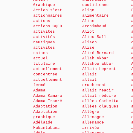
Graphique
quotidienne
Action s’est
align
actionnaires
alimentaire
actions
Aline
actions CQFD
Archimbaud
activités
Aliot
activités
Aliou Sall
nautiques
Alison
activités
Alizé
saines
Alizé Bernard
actuel
Allah Akbar
titulaire
Allahou akbar
actuellement
Allain Leprest
concentrée
allait
actuellement
allait
fermé
cruchement
Adama
allait réagir
Adama Kamara
allait réduire
Adama Traoré
allées Gambetta
Adaptation
allées glauques
Adaptation
Allègre
graphique
Allemagne
Adélaïde
allemande
Mukantabana
arrivée