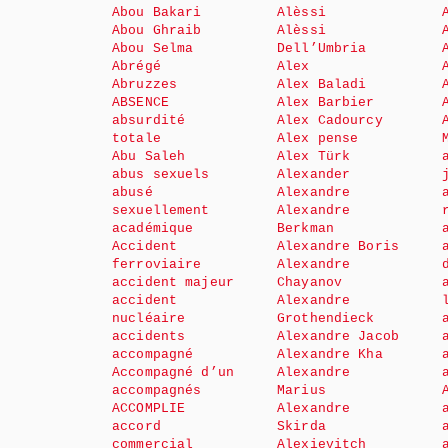
Abou Bakari
Alèssi
Abou Ghraib
Alèssi
Abou Selma
Dell’Umbria
Abrégé
Alex
Abruzzes
Alex Baladi
ABSENCE
Alex Barbier
absurdité
Alex Cadourcy
totale
Alex pense
Abu Saleh
Alex Türk
abus sexuels
Alexander
abusé
Alexandre
sexuellement
Alexandre
académique
Berkman
Accident
Alexandre Boris
ferroviaire
Alexandre
accident majeur
Chayanov
accident
Alexandre
nucléaire
Grothendieck
accidents
Alexandre Jacob
accompagné
Alexandre Kha
Accompagné d’un
Alexandre
accompagnés
Marius
ACCOMPLIE
Alexandre
accord
Skirda
commercial
Alexievitch