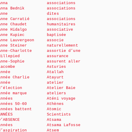
Anna
associations
Anna Bednik
associations
Anne
dites
Anne Carratié
associations
Anne Chaudet
humanitaires
Anne Hidalgo
associative
Anne Kupiec
baptisée
Anne Lauvergeon
associe
Anne Steiner
naturellement
Anne-Charlotte
assortie d’une
Millepied
assurance
Anne-Sophie
assurent aller
Lacombe
Asturies
année
Atallah
année Charlie
Atayurt
année
atelier
d’élection
Atelier Baie
année marque
ateliers
années
Aténi voyage
années 50-60
Athènes
années battent
Atomic
ANNÉES
Scientists
D’ABSENCE
Atsama
années
Atsama Lafosse
d’aspiration
Atsem