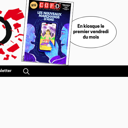
En kiosque le
premier vendredi
du mois
letter