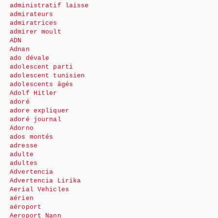
administratif laisse
admirateurs
admiratrices
admirer moult
ADN
Adnan
ado dévale
adolescent parti
adolescent tunisien
adolescents âgés
Adolf Hitler
adoré
adore expliquer
adoré journal
Adorno
ados montés
adresse
adulte
adultes
Advertencia
Advertencia Lirika
Aerial Vehicles
aérien
aéroport
Aeroport Nann