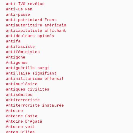
anti-IVG revêtus
anti-Le Pen
anti-passe
anti-patriotard Frans
antiautoritaire américain
anticapitaliste affichant
antidouleurs opiacés
antifa
antifasciste
antiféministes
Antigone
Antigones
antiguérilla surgi
antillaise signifiant
antimilitarisme offensif
antinucléaire
antiques civilités
antisémites
antiterroriste
Antiterroriste instaurée
Antoine
Antoine Costa
Antoine D’Agata
Antoine voit
Anton Ciliga