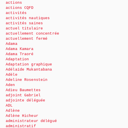
actions
actions CQFD
activités
activités nautiques
activités saines
actuel titulaire
actuellement concentrée
actuellement fermé
Adama
Adama Kamara
Adama Traoré
Adaptation
Adaptation graphique
Adélaïde Mukantabana
Adèle
Adeline Rosenstein
Aden
Adieu Baumettes
adjoint Gabriel
adjointe déléguée
ADL
Adlène
Adlène Hicheur
administrateur délégué
administratif