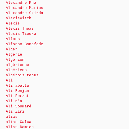
Alexandre Kha
Alexandre Marius
Alexandre Skirda
Alexievitch
Alexis
Alexis Théas
Alexis Tiouka
Alfons
Alfonso Bonafede
Alger
Algérie
Algérien
algérienne
algériens
Algérois tenus
Ali
Ali abattu
Ali Fenjan
Ali Ferzat
Ali n’a
Ali Soumaré
Ali Ziri
alias
alias Cafca
alias Damien