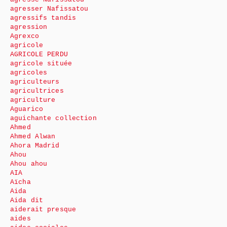
agresser Nafissatou
agressifs tandis
agression
Agrexco
agricole
AGRICOLE PERDU
agricole située
agricoles
agriculteurs
agricultrices
agriculture
Aguarico
aguichante collection
Ahmed
Ahmed Alwan
Ahora Madrid
Ahou
Ahou ahou
AIA
Aïcha
Aida
Aida dit
aiderait presque
aides