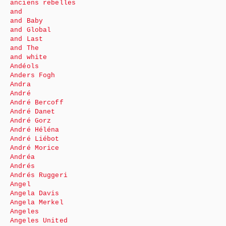
anciens rebelles
and
and Baby
and Global
and Last
and The
and white
Andéols
Anders Fogh
Andra
André
André Bercoff
André Danet
André Gorz
André Héléna
André Liébot
André Morice
Andréa
Andrés
Andrés Ruggeri
Angel
Angela Davis
Angela Merkel
Angeles
Angeles United