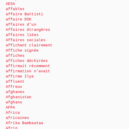
AESA
affables
affaire Battisti
affaire DSK
affaires d’un
Affaires étrangères
affaires liées
Affaires sociales
affichant clairement
Affiche signée
affiches
affiches déchirées
affirmait récemment
affirmation n’avait
affirme Ilya
affluent
Affreux
afghanes
Afghanistan
afghans
AFPA
Africa
africaines
Afrika Bambaataa
Afrin