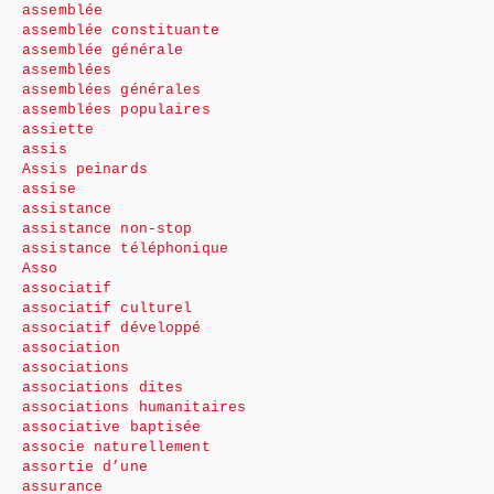
assemblée
assemblée constituante
assemblée générale
assemblées
assemblées générales
assemblées populaires
assiette
assis
Assis peinards
assise
assistance
assistance non-stop
assistance téléphonique
Asso
associatif
associatif culturel
associatif développé
association
associations
associations dites
associations humanitaires
associative baptisée
associe naturellement
assortie d’une
assurance