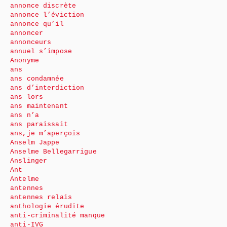
annonce discrète
annonce l’éviction
annonce qu’il
annoncer
annonceurs
annuel s’impose
Anonyme
ans
ans condamnée
ans d’interdiction
ans lors
ans maintenant
ans n’a
ans paraissait
ans,je m’aperçois
Anselm Jappe
Anselme Bellegarrigue
Anslinger
Ant
Antelme
antennes
antennes relais
anthologie érudite
anti-criminalité manque
anti-IVG