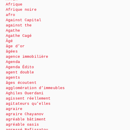
Afrique
Afrique noire
afro
Against Capital
against the
Agathe
Agathe Cagé
Âgé
âge d’or
âgées
agence immobilière
Agenda
Agenda Édito
agent double
agents
âges écoutent
agglomération d’immeubles
Aghiles Ouerdani
agissent réellement
agitateurs qu’elles
agraire
agraire Chayanov
agréable bâtiment
agréable oasis
agressé Nafissatou