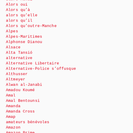
Alors oui
Alors qu’à
alors qu’elle
alors qu’il
Alors qu’outre-Manche
Alpes
Alpes-Maritimes
Alphonse Dianou
Alsace
Alta Tansió
alternative
Alternative Libertaire
Alternative-Police s’offusque
Althusser
Altmeyer
Alwan al-Janabi
Amadou Koumé
Amal
Amal Bentounsi
Amanda
Amanda Cross
Amap
amateurs bénévoles
Amazon
Amazon Prime