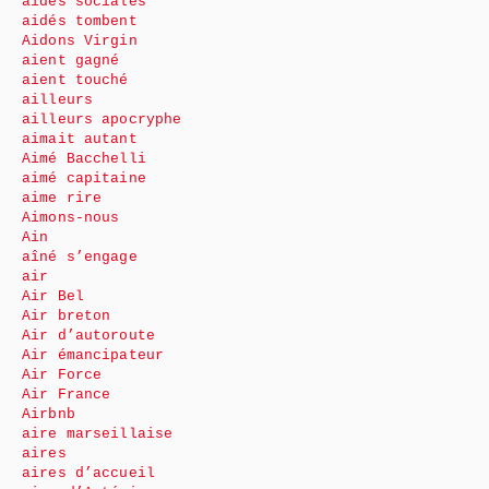
aides sociales
aidés tombent
Aidons Virgin
aient gagné
aient touché
ailleurs
ailleurs apocryphe
aimait autant
Aimé Bacchelli
aimé capitaine
aime rire
Aimons-nous
Ain
aîné s’engage
air
Air Bel
Air breton
Air d’autoroute
Air émancipateur
Air Force
Air France
Airbnb
aire marseillaise
aires
aires d’accueil