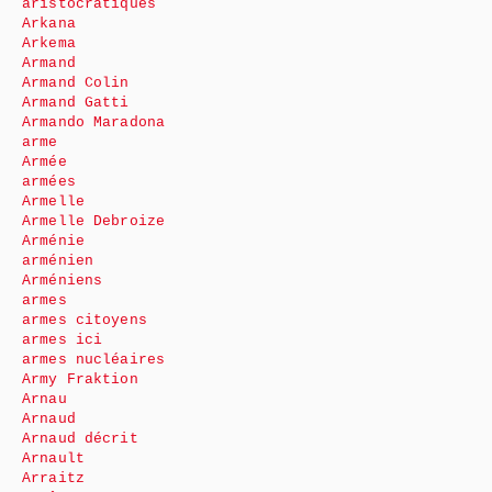
aristocratiques
Arkana
Arkema
Armand
Armand Colin
Armand Gatti
Armando Maradona
arme
Armée
armées
Armelle
Armelle Debroize
Arménie
arménien
Arméniens
armes
armes citoyens
armes ici
armes nucléaires
Army Fraktion
Arnau
Arnaud
Arnaud décrit
Arnault
Arraitz