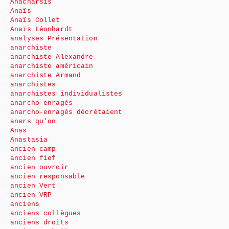
Anacharsis
Anaïs
Anaïs Collet
Anaïs Léonhardt
analyses Présentation
anarchiste
anarchiste Alexandre
anarchiste américain
anarchiste Armand
anarchistes
anarchistes individualistes
anarcho-enragés
anarcho-enragés décrétaient
anars qu’on
Anas
Anastasia
ancien camp
ancien fief
ancien ouvroir
ancien responsable
ancien Vert
ancien VRP
anciens
anciens collègues
anciens droits