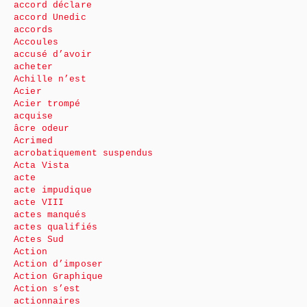
accord déclare
accord Unedic
accords
Accoules
accusé d’avoir
acheter
Achille n’est
Acier
Acier trompé
acquise
âcre odeur
Acrimed
acrobatiquement suspendus
Acta Vista
acte
acte impudique
acte VIII
actes manqués
actes qualifiés
Actes Sud
Action
Action d’imposer
Action Graphique
Action s’est
actionnaires