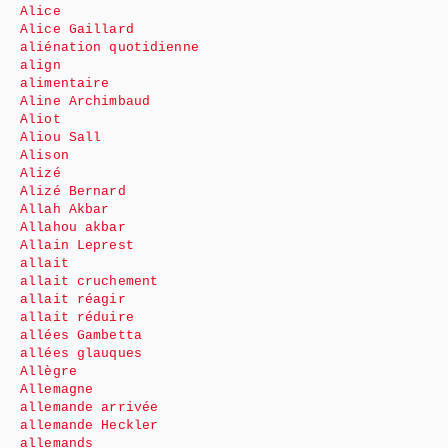
Alice
Alice Gaillard
aliénation quotidienne
align
alimentaire
Aline Archimbaud
Aliot
Aliou Sall
Alison
Alizé
Alizé Bernard
Allah Akbar
Allahou akbar
Allain Leprest
allait
allait cruchement
allait réagir
allait réduire
allées Gambetta
allées glauques
Allègre
Allemagne
allemande arrivée
allemande Heckler
allemands