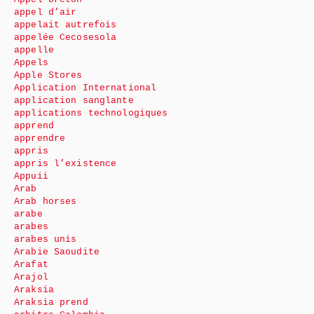
appel d’air
appelait autrefois
appelée Cecosesola
appelle
Appels
Apple Stores
Application International
application sanglante
applications technologiques
apprend
apprendre
appris
appris l’existence
Appuii
Arab
Arab horses
arabe
arabes
arabes unis
Arabie Saoudite
Arafat
Arajol
Araksia
Araksia prend