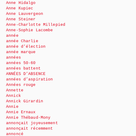
Anne Hidalgo
Anne Kupiec
Anne Lauvergeon
Anne Steiner
Anne-Charlotte Millepied
Anne-Sophie Lacombe
année
année Charlie
année d’élection
année marque
années
années 50-60
années battent
ANNÉES D’ABSENCE
années d’aspiration
Années rouge
Annette
Annick
Annick Girardin
Annie
Annie Ernaux
Annie Thébaud-Mony
annonçait joyeusement
annonçait récemment
annoncé