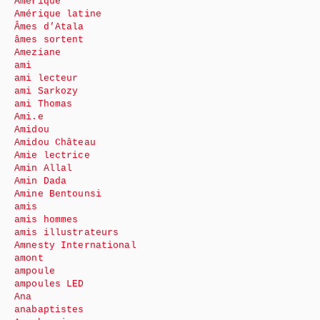
Amérique
Amérique latine
Âmes d’Atala
âmes sortent
Ameziane
ami
ami lecteur
ami Sarkozy
ami Thomas
Ami.e
Amidou
Amidou Château
Amie lectrice
Amin Allal
Amin Dada
Amine Bentounsi
amis
amis hommes
amis illustrateurs
Amnesty International
amont
ampoule
ampoules LED
Ana
anabaptistes