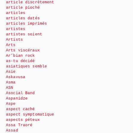
article discrètement
article pioché
articles
articles datés
articles imprimés
artistes
artistes soient
Artists
Arts
Arts viscéraux
Ar’bian rock
as-tu décidé
asiatiques semble
Asie
Askavusa
Asma
ASN
Asocial Band
Aspanidze
Aspe
aspect caché
aspect symptomatique
aspects péteux
Assa Traoré
Assad