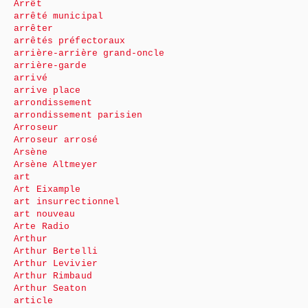
Arrêt
arrêté municipal
arrêter
arrêtés préfectoraux
arrière-arrière grand-oncle
arrière-garde
arrivé
arrive place
arrondissement
arrondissement parisien
Arroseur
Arroseur arrosé
Arsène
Arsène Altmeyer
art
Art Eixample
art insurrectionnel
art nouveau
Arte Radio
Arthur
Arthur Bertelli
Arthur Levivier
Arthur Rimbaud
Arthur Seaton
article