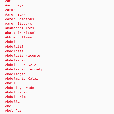
Aami
Aami Sayan
Aaron
Aaron Barr
Aaron Cometbus
Aaron Sievers
abandonné lors
abattoir rituel
Abbie Hoffman
Abdel
Abdelatif
Abdelaziz
Abdelaziz raconte
Abdelkader
Abdelkader Aziz
Abdelkader Ferradj
Abdelmajid
Abdelmajid Kalai
Abdil
Abdoulaye Wade
Abdul Kader
Abdulkarim
Abdullah
Abel
Abel Paz