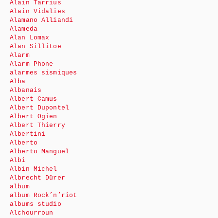
Alain Tarrius
Alain Vidalies
Alamano Alliandi
Alameda
Alan Lomax
Alan Sillitoe
Alarm
Alarm Phone
alarmes sismiques
Alba
Albanais
Albert Camus
Albert Dupontel
Albert Ogien
Albert Thierry
Albertini
Alberto
Alberto Manguel
Albi
Albin Michel
Albrecht Dürer
album
album Rock’n’riot
albums studio
Alchourroun