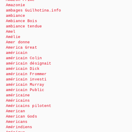
Amazonie
ambages Guilhotina.info
ambiance
Ambiance Bois
ambiance tendue
Amel
Amélie
Amer donne
America Great
américain
américain Colin
américain désignait
américain Dick
américain Frommer
américain investi
américain Murray
américain Public
américaine
Américains
Américains pilotent
American
American Gods
Americans
Amérindiens