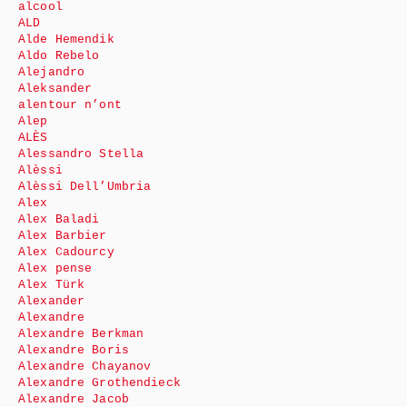
alcool
ALD
Alde Hemendik
Aldo Rebelo
Alejandro
Aleksander
alentour n’ont
Alep
ALÈS
Alessandro Stella
Alèssi
Alèssi Dell’Umbria
Alex
Alex Baladi
Alex Barbier
Alex Cadourcy
Alex pense
Alex Türk
Alexander
Alexandre
Alexandre Berkman
Alexandre Boris
Alexandre Chayanov
Alexandre Grothendieck
Alexandre Jacob