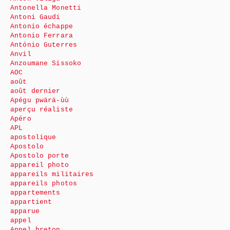
Antonella Monetti
Antoni Gaudi
Antonio échappe
Antonio Ferrara
António Guterres
Anvil
Anzoumane Sissoko
AOC
août
août dernier
Apégu pwärä-ùù
aperçu réaliste
Apéro
APL
apostolique
Apostolo
Apostolo porte
appareil photo
appareils militaires
appareils photos
appartements
appartient
apparue
appel
Appel breton