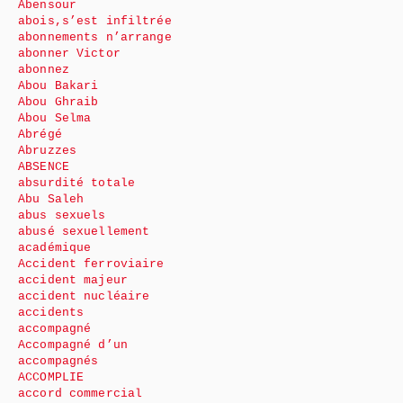
Abensour
abois,s’est infiltrée
abonnements n’arrange
abonner Victor
abonnez
Abou Bakari
Abou Ghraib
Abou Selma
Abrégé
Abruzzes
ABSENCE
absurdité totale
Abu Saleh
abus sexuels
abusé sexuellement
académique
Accident ferroviaire
accident majeur
accident nucléaire
accidents
accompagné
Accompagné d’un
accompagnés
ACCOMPLIE
accord commercial