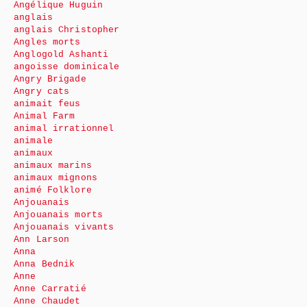
Angélique Huguin
anglais
anglais Christopher
Angles morts
Anglogold Ashanti
angoisse dominicale
Angry Brigade
Angry cats
animait feus
Animal Farm
animal irrationnel
animale
animaux
animaux marins
animaux mignons
animé Folklore
Anjouanais
Anjouanais morts
Anjouanais vivants
Ann Larson
Anna
Anna Bednik
Anne
Anne Carratié
Anne Chaudet