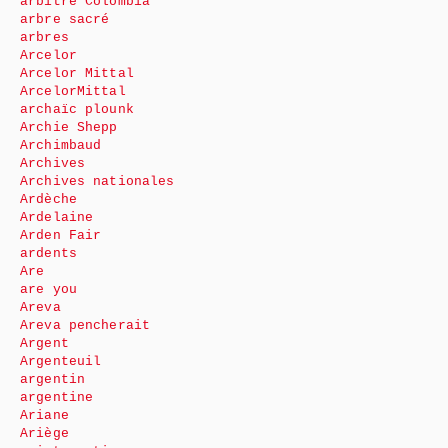
arbitre Colombia
arbre sacré
arbres
Arcelor
Arcelor Mittal
ArcelorMittal
archaïc plounk
Archie Shepp
Archimbaud
Archives
Archives nationales
Ardèche
Ardelaine
Arden Fair
ardents
Are
are you
Areva
Areva pencherait
Argent
Argenteuil
argentin
argentine
Ariane
Ariège