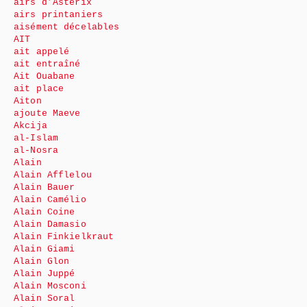
airs d’Astérix
airs printaniers
aisément décelables
AIT
ait appelé
ait entraîné
Ait Ouabane
ait place
Aiton
ajoute Maeve
Akcija
al-Islam
al-Nosra
Alain
Alain Afflelou
Alain Bauer
Alain Camélio
Alain Coine
Alain Damasio
Alain Finkielkraut
Alain Giami
Alain Glon
Alain Juppé
Alain Mosconi
Alain Soral