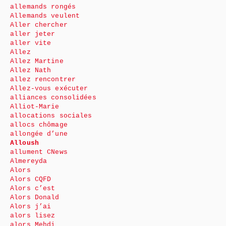
allemands rongés
Allemands veulent
Aller chercher
aller jeter
aller vite
Allez
Allez Martine
Allez Nath
allez rencontrer
Allez-vous exécuter
alliances consolidées
Alliot-Marie
allocations sociales
allocs chômage
allongée d’une
Alloush
allument CNews
Almereyda
Alors
Alors CQFD
Alors c’est
Alors Donald
Alors j’ai
alors lisez
alors Mehdi